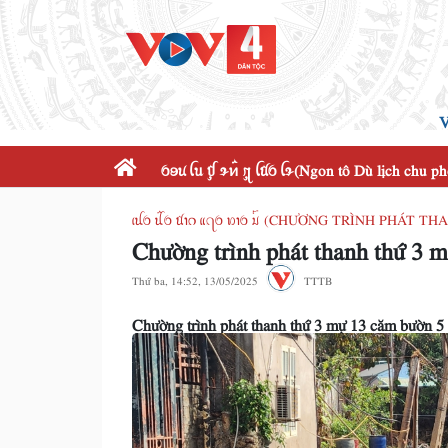
V
ꪉꪮꪙ ꪶꪕ ꪤꪴ ꪩꪀꪲ ꪋꪴ ꪶꪠꪉ ꪶꪩ(Ngon tô Dù lịch chu p
ꪹꪊꪉ ꪊꪲꪉ ꪠꪱꪒ ꪵꪖꪉ ꪭꪱꪉ ꪣꪳ (CHƯƠNG TRÌNH PHÁT T
Chường trình phát thanh thứ 3 
Thứ ba, 14:52, 13/05/2025
TTTB
Chường trình phát thanh thứ 3 mự 13 căm bườn 5