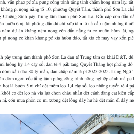
ăn phạo pé xìa pưng công trình tẳng tánh chằm hong nặm lày, tắt 
a khòng pi nọng nẳng tổ 10, phường Quyết Tâm, thành phố Sơn La ch
Chiêng Sình pày Trung tâm thành phố Sơn La. Đối cắp côn dần nẳ
cón bườn 6 nị, lài phổng dần dú chí xứp tàm tó nả cắp nặm nhưng thu
p năm dự án kháng nặm nong côn dần nẳng nỉ cọ muôn hòm lài, ng
 pi nọng cọ khặn khang pé xìa hươn dảo, tắt xìa cò mạy vạy xốn piê
 trung tâm thành phố Sơn La dan té Trung tâm cạ khài Đ&T, dú 
i luông hy 1,4 cày số; dan té 4 pák tang Quyết Thắng họt phổng đô 
ơn dòm xắư dáo 80 tỷ mằn, dan chấp năm té pì 2023-2025. Lung Ngô 
 án dòm ngơn cốc tẳng tánh pưng công trình nông nghiệp cánh mả pe 
ọt lả bườn 5 nị chí dệt mộm lẹo 1,4 cày số, lẹo nhăng tuyến té 4 pá
hỏi cọ dệt lẹo nả vịa lựa chọn chảu nhẳn dệt cánh đàng cạt kiên cắp
 nị, cón mua phồn cọ mi xương dệt lông đảy hư hê dệt mẳn đì đảy mế