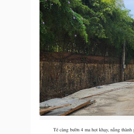
Té càng bườn 4 ma họt khạy, nẳng thành phố S