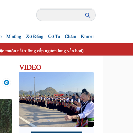
o
M'nông
Xơ Đăng
Cơ Tu
Chăm
Khmer
 mặc muôn nắt xường cắp ngươn lang vằn hoá)
VIDEO