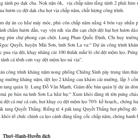
ng tánh pọ dạk cha. Nọk nặn ók, vịa chấp năm tẳng tánh 2 phái him
a hươn cọ dệt dạk cha họt vịa chấp năm, chất lượng công trình.
ự án cọ hẳư máy móc, phủ côn chấp năm nẳng 4 bón vạy nhẳn p
ánh chằm hươn dần, vạy vện ník xìa đìn cạn chột dệt hại họt hươn dả
ông pùn chự phong cạn chột. Lung Phan Quốc Định, Chỉ huy trưởn
 Ngọc Quyết, huyện Mài Sơn, tỉnh Sơn La va:“ Dự án công trình khá
 pua vịa dệt, khạy nhăng cài 100 thứak mắư lỏ chí dệt mộm lẹo. Pưng
tánh cá tênh cưn vạy dệt mộm lẹo nả vịa”.
công trình kháng nặm nong phổng Chiêng Sình pày trung tâm thà
ong mường kháng nặm, dệt lẹo 2 khẳng cau khảm cài mường, lắp 3 cố
i xểm tang quản lý. Lung Đỗ Văn Mạnh, Giám đốc bàn quản lý dự án dò
h mả pe bản na tỉnh Sơn La hẳư hụ:“ Xum khỏi đàng tít tờn pưng chả
 nị dệt cá mự cá cưn, họt khạy cọ dệt mộm lẹo 70% kế hoạch,, chóng h
pák tang Quyết Thắng. Riềng té 4 pák tang Quyết Thắng họt phổng đô 
 khỏi tổ chức chinh ca lẹo cánh đàng tẳng cốc chấp năm, chóng hanh 
Thuỷ-Hạnh-Huyền dịch