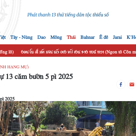
iệt
Tày - Nùng
Dao
Mông
Thái
Bahnar
Ê đê
Jarai
K'H
hổng lô)
ꪉꪮꪙ ꪶꪕ ꫛ ꪣꪀꪰ ꪣꪺꪙ ꪙꪒꪰ ꪹꪎꪉ ꪀꪚꪰ ꪹꪉꪙ ꪩꪱꪉ ꪪꪽ ꪬꪫꪱ (Ngon tô Côn
HANH HẠNG MỰ)
mự 13 căm bườn 5 pì 2025
 pì 2025