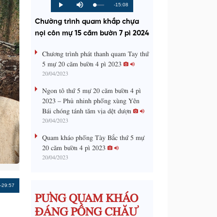
R
-15:08
L
P
P
M
o
r
l
u
a
o
a
t
e
Chường trình quam khắp chựa
d
g
y
e
e
r
d
e
nọi côn mự 15 căm bườn 7 pì 2024
m
:
s
0
s
%
:
a
Chương trình phát thanh quam Tay thứ
0
%
5 mự 20 căm bườn 4 pì 2023
i
20/04/2023
n
Ngon tô thứ 5 mự 20 căm bườn 4 pì
i
2023 – Phủ nhinh phổng xùng Yên
Bái chóng tánh tăm vịa dệt dượn
n
20/04/2023
g
Quam kháo phổng Tày Bắc thứ 5 mự
T
20 căm bườn 4 pì 2023
i
20/04/2023
m
e
Remaining
-29:57
PƯNG QUAM KHÁO
Time
ĐÁNG PỒNG CHĂƯ