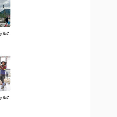
y thứ
y thứ