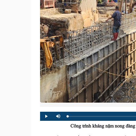
Loaded
:
Progress
:
Play
Mute
0%
0%
Công trình kháng nặm nong đàng 