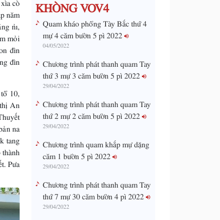
xìa cò
KHÒNG VOV4
ấp năm
Quam kháo phổng Tày Bắc thứ 4
ng nỉ,
mự 4 căm bườn 5 pì 2022
ổm mỏi
04/05/2022
on đìn
ng đìn
Chương trình phát thanh quam Tay
thứ 3 mự 3 căm bườn 5 pì 2022
29/04/2022
tổ 10,
Chương trình phát thanh quam Tay
thị An
thứ 2 mự 2 căm bườn 5 pì 2022
Thuyết
29/04/2022
bản na
k tang
Chương trình quam khắp mự dặng
 thành
căm 1 bườn 5 pì 2022
t. Pưa
29/04/2022
Chương trình phát thanh quam Tay
thứ 7 mự 30 căm bườn 4 pì 2022
29/04/2022