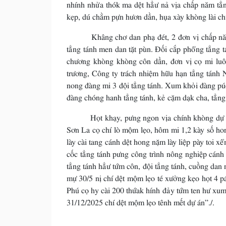
nhính nhửa thók ma dệt hẳư nả vịa chấp năm tẳ
kẹp, dú chằm pựn hươn dần, hụa xày khòng lài chu
Khâng chơ dan phạ đét, 2 đơn vị chấp năm d
tẳng tánh men dan tặt pùn. Đối cắp phổng tẳng t
chương khòng khòng côn dần, đơn vị cọ mi lu
trương, Công ty trách nhiệm hữu hạn tẳng tánh
nong đàng mi 3 đội tẳng tánh. Xum khỏi đàng púc
đàng chóng hanh tẳng tánh, kẻ cặm dạk cha, tẳng 
Họt khạy, pưng ngon vịa chính khòng dự án 
Sơn La cọ chí lò mộm lẹo, hôm mi 1,2 kày số h
lày cài tang cánh dệt hong nặm lày liệp pày to
cốc tẳng tánh pưng công trình nông nghiệp cán
tẳng tánh hẳư tứm côn, đội tẳng tánh, cuồng dan
mự 30/5 nị chí dệt mộm lẹo té xưởng kẹo họt 4 
Phú cọ hy cài 200 thứak hính đảy tứm ten hư xum
31/12/2025 chí dệt mộm lẹo tênh mết dự án”./.