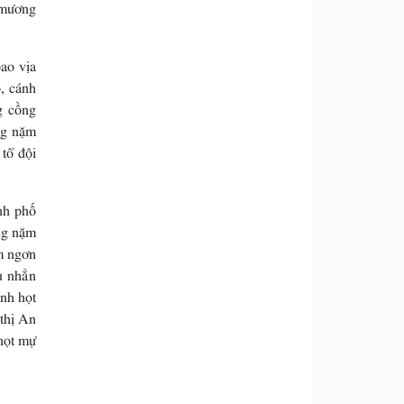
 mương
ao vịa
o, cánh
g cồng
ng nặm
 tổ đội
nh phố
ng nặm
m ngơn
u nhẳn
anh họt
thị An
họt mự