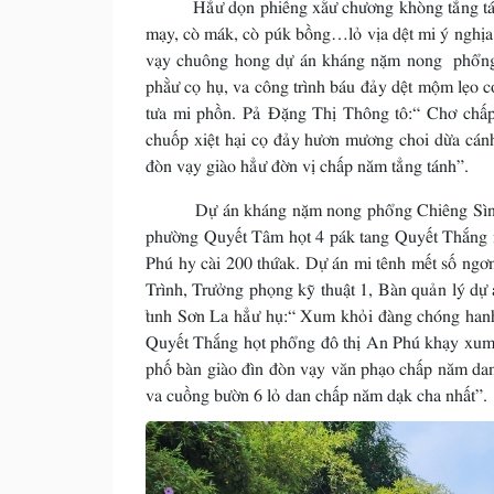
Hẳư dọn phiềng xắư chương khòng tẳng tánh, v
mạy, cò mák, cò púk bồng…lỏ vịa dệt mi ý nghị
vạy chuông hong dự án kháng nặm nong phổng 
phằư cọ hụ, va công trình báu đảy dệt mộm lẹo 
tưa mi phồn. Pả Đặng Thị Thông tô:“ Chơ chấ
chuốp xiệt hại cọ đảy hươn mương choi dừa cánh
đòn vạy giào hẳư đờn vị chấp năm tẳng tánh”.
Dự án kháng nặm nong phổng Chiêng Sình pày
phường Quyết Tâm họt 4 pák tang Quyết Thắng m
Phú hy cài 200 thứak. Dự án mi tênh mết số ng
Trình, Trưởng phọng kỹ thuật 1, Bàn quản lý dự
tỉnh Sơn La hẳư hụ:“ Xum khỏi đàng chóng hanh h
Quyết Thắng họt phổng đô thị An Phú khạy xum k
phố bàn giào đìn đòn vạy văn phạo chấp năm dan
va cuồng bườn 6 lỏ dan chấp năm dạk cha nhất”.