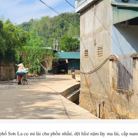
ơn La cọ mi lài chu phồn nhắư, dệt hẳư nặm lày ma lài, cắp nam