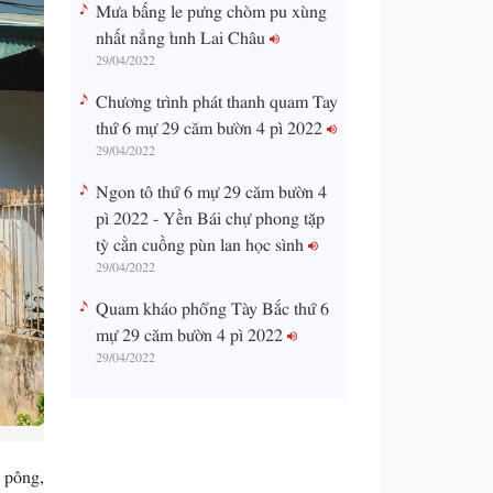
Mưa bấng le pưng chòm pu xùng
nhất nẳng tỉnh Lai Châu
29/04/2022
Chương trình phát thanh quam Tay
thứ 6 mự 29 căm bườn 4 pì 2022
29/04/2022
Ngon tô thứ 6 mự 29 căm bườn 4
pì 2022 - Yền Bái chự phong tặp
tỳ cằn cuồng pùn lan học sình
29/04/2022
Quam kháo phổng Tày Bắc thứ 6
mự 29 căm bườn 4 pì 2022
29/04/2022
 pông,