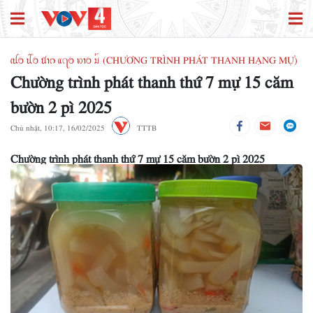
ꪹꪊꪉ ꪊꪲꪉ ꪠꪱꪒ ꪵꪖꪉ ꪭꪱꪉ ꪣꪳ (CHƯƠNG TRÌNH PHÁT THANH HẠNG MỰ)
Chường trình phát thanh thứ 7 mự 15 căm
bườn 2 pì 2025
Chủ nhật, 10:17, 16/02/2025
TTTB
Chường trình phát thanh thứ 7 mự 15 căm bườn 2 pì 2025