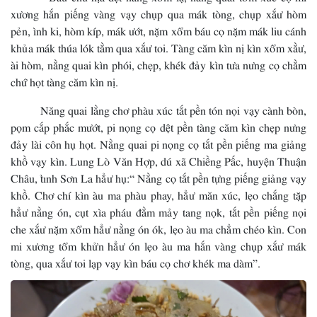
xương hắn piếng vàng vạy chụp qua mák tòng, chụp xắư hòm
pẻn, ình ki, hòm kíp, mák ướt, nặm xổm báu cọ nặm mák liu cánh
khủa mák thúa lók tằm qua xắư toi. Tàng căm kìn nị kìn xổm xằư,
ài hòm, nằng quai kìn phói, chẹp, khék đảy kìn tưa nưng cọ chằm
chứ họt tàng căm kìn nị.
Năng quai lằng chơ phàu xúc tắt pền tón nọi vạy cành bòn,
pọm cắp phắc mướt, pi nọng cọ dệt pền tàng căm kìn chẹp nưng
đảy lài côn hụ họt. Nằng quai pi nọng cọ tắt pền piếng ma giảng
khồ vạy kìn. Lung Lò Văn Hợp, dú xã Chiềng Pấc, huyện Thuận
Châu, tỉnh Sơn La hẳư hụ:“ Nằng cọ tắt pền tựng piếng giảng vạy
khồ. Chơ chí kìn àu ma phàu phay, hẳư măn xúc, lẹo chắng tặp
hẳư nằng ón, cụt xìa pháu đằm mảy tang nọk, tắt pền piếng nọi
che xắư nặm xổm hẳư nằng ón ók, lẹo àu ma chẳm chéo kìn. Con
mi xương tổm khửn hẳư ón lẹo àu ma hắn vàng chụp xắư mák
tòng, qua xắư toi lạp vạy kìn báu cọ chơ khék ma dàm”.