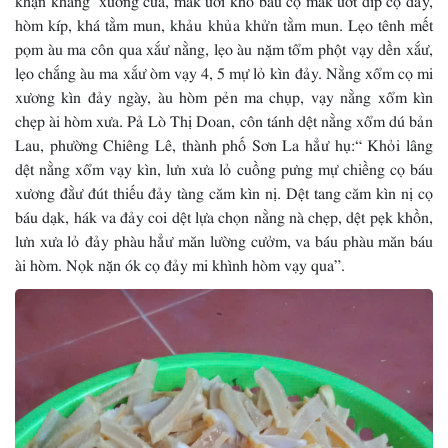
hòm kíp, khá tằm mun, khảu khủa khửn tằm mun. Lẹo tênh mết
pọm àu ma côn qua xắư nằng, lẹo àu nặm tổm phột vạy dền xắư,
lẹo chắng àu ma xắư òm vạy 4, 5 mự lỏ kìn đảy. Nằng xổm cọ mi
xương kìn đảy ngày, àu hòm pẻn ma chụp, vạy nằng xổm kìn
chẹp ài hòm xưa. Pả Lò Thị Doan, côn tánh dệt nằng xổm dú bản
Lau, phường Chiêng Lê, thành phố Sơn La hẳư hụ:“ Khỏi lâng
dệt nằng xổm vạy kìn, lưn xưa lỏ cuồng pưng mự chiềng cọ báu
xương đằư đút thiếu đảy tàng căm kìn nị. Dệt tang căm kìn nị cọ
báu dạk, hák va đảy coi dệt lựa chọn nằng nà chẹp, dệt pẹk khồn,
lưn xưa lỏ đảy phàu hẳư măn lường cưởm, va báu phàu măn báu
ài hòm. Nọk nặn ók cọ đảy mi khình hòm vạy qua”.