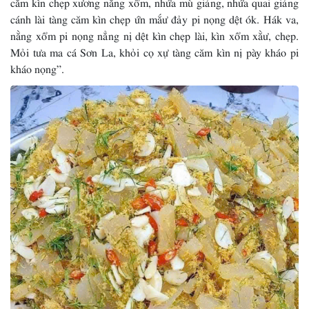
căm kìn chẹp xương nằng xổm, nhứa mù giảng, nhứa quai giảng
cánh lài tàng căm kìn chẹp ứn mắư đảy pi nọng dệt ók. Hák va,
nằng xổm pi nọng nẳng nị dệt kìn chẹp lài, kìn xổm xằư, chẹp.
Mỏi tưa ma cá Sơn La, khỏi cọ xự tàng căm kìn nị pày kháo pi
kháo nọng”.