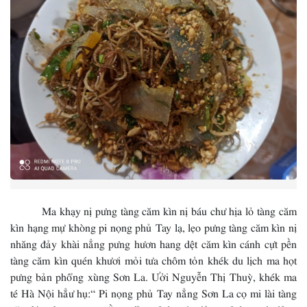
Ma khạy nị pưng tàng căm kìn nị báu chư hịa lỏ tàng căm
kìn hạng mự khòng pi nọng phủ Tay lạ, lẹo pưng tàng căm kìn nị
nhăng đảy khài nẳng pưng hươn hang dệt căm kìn cánh cựt pền
tàng căm kìn quén khươi mỏi tưa chôm tỏn khék du lịch ma họt
pưng bản phổng xùng Sơn La. Ưởi Nguyễn Thị Thuỳ, khék ma
té Hà Nội hẳư hụ:“ Pi nọng phủ Tay nẳng Sơn La cọ mi lài tàng