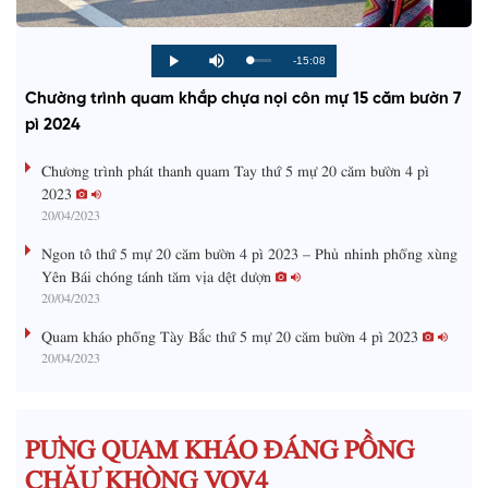
R
-15:08
L
P
P
M
o
r
l
u
a
o
a
t
e
Chường trình quam khắp chựa nọi côn mự 15 căm bườn 7
d
g
y
e
e
r
d
e
pì 2024
m
:
s
0
s
%
:
a
Chương trình phát thanh quam Tay thứ 5 mự 20 căm bườn 4 pì
0
%
2023
i
20/04/2023
n
Ngon tô thứ 5 mự 20 căm bườn 4 pì 2023 – Phủ nhinh phổng xùng
i
Yên Bái chóng tánh tăm vịa dệt dượn
20/04/2023
n
g
Quam kháo phổng Tày Bắc thứ 5 mự 20 căm bườn 4 pì 2023
20/04/2023
T
i
m
PƯNG QUAM KHÁO ĐÁNG PỒNG
e
CHĂƯ KHÒNG VOV4