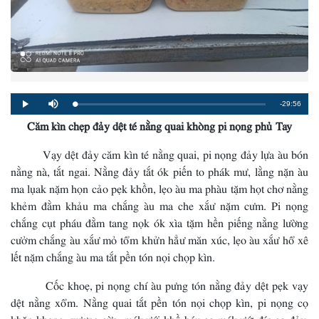
Remaining
-29:56
Loaded
:
Progress
:
Play
Mute
0%
0%
Căm kìn chẹp đảy dệt té nằng quai khòng pi nọng phủ Tay
Time
Vạy dệt đảy căm kìn té nằng quai, pi nọng đảy lựa àu bón
nằng nà, tắt ngai. Nằng đảy tắt ók piến to phák mư, lằng nặn àu
ma lụak nặm họn cảo pẹk khồn, lẹo àu ma phàu tặm họt chơ nằng
khẻm đằm khảu ma chắng àu ma che xắư nặm cưm. Pi nọng
chắng cụt pháu đằm tang nọk ók xìa tặm hền piếng nằng lường
cưởm chắng àu xắư mỏ tổm khửn hẳư măn xúc, lẹo àu xắư hổ xê
lết nặm chắng àu ma tắt pền tón nọi chọp kìn.
Cốc khoẹ, pi nọng chí àu pưng tón nằng đảy dệt pẹk vạy
dệt nằng xổm. Nằng quai tắt pền tón nọi chọp kìn, pi nọng cọ
khặn khang xương cừa, mák ưới khồ báu cọ mák ướt đíp cọ đảy,