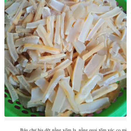
Báu chư hịa dệt nằng xổm lạ, nằng quai tổm xúc cọ mi