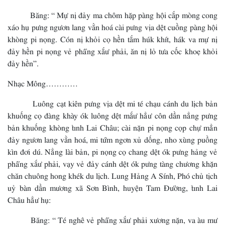
Băng: “ Mự nị đảy ma chôm hặp pàng hội cắp mòng cong
xáo hụ pưng ngươn lang vằn hoá cài pưng vịa dệt cuồng pàng hội
khòng pi nọng. Cón nị khỏi cọ hền tắm húk khít, hák va mự nị
đảy hền pi nọng vẻ phẩng xắư phải, ăn nị lỏ tưa cốc khoẹ khỏi
đảy hền”.
Nhạc Mông…………
Luông cạt kiên pưng vịa dệt mi té chạu cánh du lịch bản
khuống cọ đàng khày ók luông dệt mắư hẳư côn dần nẳng pưng
bản khuống khòng tỉnh Lai Châu; cài nặn pi nọng cọp chự mẳn
đảy ngươn lang vằn hoá, mi tứm ngơn xủ dống, nho xùng puồng
kìn đơi dú. Nẳng lài bản, pi nọng cọ chang dệt ók pưng hảng vẻ
phẩng xắư phải, vạy vẻ đảy cánh dệt ók pưng tàng chương khặn
chăn chuông hong khék du lịch. Lung Hảng A Sính, Phó chủ tịch
uỷ bàn dần mương xã Sơn Bình, huyện Tam Đường, tỉnh Lai
Châu hẳư hụ:
Băng: “ Té nghê vẻ phẩng xắư phải xương nặn, va àu mư