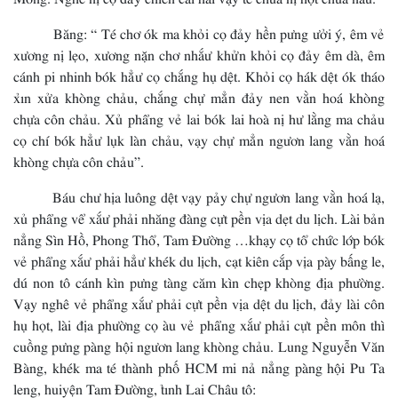
Băng: “ Té chơ ók ma khỏi cọ đảy hền pưng ưởi ý, êm vẻ
xương nị lẹo, xương nặn chơ nhắư khửn khỏi cọ đảy êm dà, êm
cánh pi nhinh bók hẳư cọ chắng hụ dệt. Khỏi cọ hák dệt ók tháo
xỉn xửa khòng chảu, chắng chự mẳn đảy nen vằn hoá khòng
chựa côn chảu. Xủ phẩng vẻ lai bók lai hoà nị hư lằng ma chảu
cọ chí bók hẳư lụk làn chảu, vạy chự mẳn ngươn lang vằn hoá
khòng chựa côn chảu”.
Báu chư hịa luông dệt vạy pảy chự ngươn lang vằn hoá lạ,
xủ phẩng vể xắư phải nhăng đàng cựt pền vịa dẹt du lịch. Lài bản
nẳng Sìn Hồ, Phong Thổ, Tam Đường …khạy cọ tổ chức lớp bók
vẻ phẩng xắư phải hẳư khék du lịch, cạt kiên cắp vịa pày bấng le,
dú non tô cánh kìn pưng tàng căm kìn chẹp khòng địa phường.
Vạy nghê vẻ phẩng xắư phải cựt pền vịa dệt du lịch, đảy lài côn
hụ họt, lài địa phường cọ àu vẻ phẩng xắư phải cựt pền môn thì
cuồng pưng pàng hội ngươn lang khòng chảu. Lung Nguyễn Văn
Bàng, khék ma té thành phố HCM mi nả nẳng pàng hội Pu Ta
leng, huiyện Tam Đường, tỉnh Lai Châu tô: