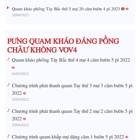
g
Quam kháo phổng Tày Bắc thứ 5 mự 20 căm bườn 4 pì 2023
20/04/2023
T
i
m
PƯNG QUAM KHÁO ĐÁNG PỒNG
e
CHĂƯ KHÒNG VOV4
Quam kháo phổng Tày Bắc thứ 4 mự 4 căm bườn 5 pì 2022
04/05/2022
Chương trình phát thanh quam Tay thứ 3 mự 3 căm bườn 5 pì
2022
29/04/2022
Chương trình phát thanh quam Tay thứ 2 mự 2 căm bườn 5 pì
2022
29/04/2022
Chương trình quam khắp mự dặng căm 1 bườn 5 pì 2022