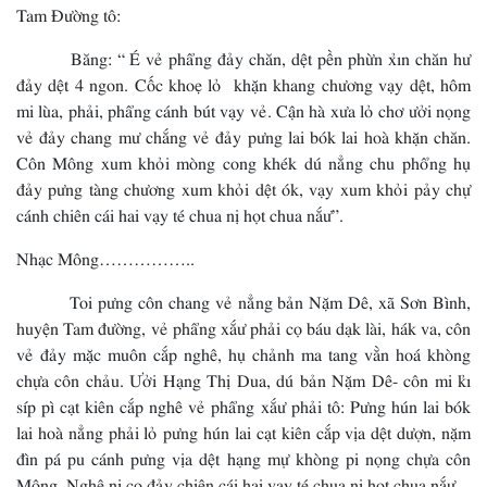
Tam Đường tô:
Băng: “ É vẻ phẩng đảy chăn, dệt pền phừn xỉn chăn hư
đảy dệt 4 ngon. Cốc khoẹ lỏ khặn khang chương vạy dệt, hôm
mi lùa, phải, phẩng cánh bút vạy vẻ. Cận hà xưa lỏ chơ ưởi nọng
vẻ đảy chang mư chắng vẻ đảy pưng lai bók lai hoà khặn chăn.
Côn Mông xum khỏi mòng cong khék dú nẳng chu phổng hụ
đảy pưng tàng chương xum khỏi dệt ók, vạy xum khỏi pảy chự
cánh chiên cái hai vạy té chua nị họt chua nắư”.
Nhạc Mông……………..
Toi pưng côn chang vẻ nẳng bản Nặm Dê, xã Sơn Bình,
huyện Tam đường, vẻ phẩng xắư phải cọ báu dạk lài, hák va, côn
vẻ đảy mặc muôn cắp nghê, hụ chảnh ma tang vằn hoá khòng
chựa côn chảu. Ưởi Hạng Thị Dua, dú bản Nặm Dê- côn mi kỉ
síp pì cạt kiên cắp nghê vẻ phẩng xắư phải tô: Pưng hún lai bók
lai hoà nẳng phải lỏ pưng hún lai cạt kiên cắp vịa dệt dượn, nặm
đìn pá pu cánh pưng vịa dệt hạng mự khòng pi nọng chựa côn
Mông. Nghê nị cọ đảy chiên cái hai vạy té chua nị họt chua nắư.