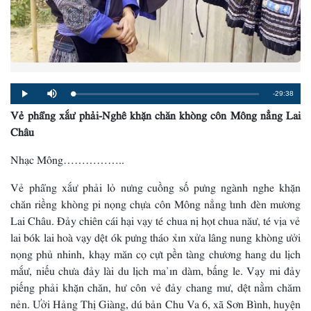
Remaining
-29:38
Loaded
:
Progress
:
Play
Mute
0%
0%
Vẻ phẩng xắư phải-Nghê khặn chăn khòng côn Mông nẳng Lai
Time
Châu
Nhạc Mông……………..
Vẻ phẩng xắư phải lỏ nưng cuồng số pưng ngành nghe khặn
chăn riềng khòng pi nọng chựa côn Mông nẳng tỉnh đèn mương
Lai Châu. Đảy chiên cái hại vạy té chua nị họt chua năư, té vịa vẻ
lai bók lai hoà vạy dệt ók pưng tháo xỉn xửa lâng nung khòng ưởi
nọng phủ nhinh, khạy măn cọ cựt pền tàng chương hang du lịch
mắư, niếu chưa đảy lài du lịch ma ỉn dàm, bấng le. Vạy mi đảy
piếng phải khặn chăn, hư côn vẻ đảy chang mư, dệt nằm chăm
nẻn. Ưởi Hảng Thị Giàng, dú bản Chu Va 6, xã Sơn Bình, huyện