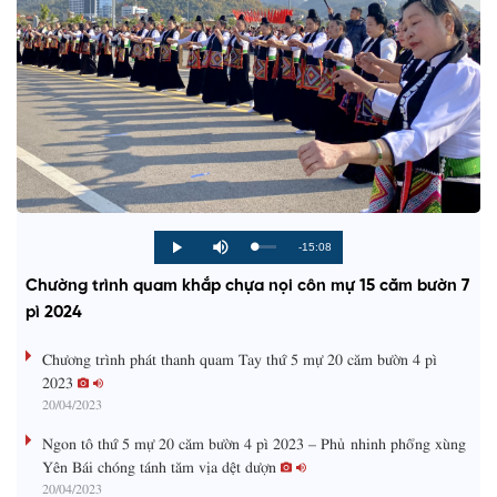
R
-15:08
L
P
P
M
o
r
l
u
a
o
a
t
e
Chường trình quam khắp chựa nọi côn mự 15 căm bườn 7
d
g
y
e
e
r
d
e
pì 2024
m
:
s
0
s
%
:
a
Chương trình phát thanh quam Tay thứ 5 mự 20 căm bườn 4 pì
0
%
2023
i
20/04/2023
n
Ngon tô thứ 5 mự 20 căm bườn 4 pì 2023 – Phủ nhinh phổng xùng
i
Yên Bái chóng tánh tăm vịa dệt dượn
20/04/2023
n