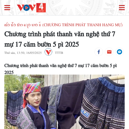
ꪹꪊꪉ ꪊꪲꪉ ꪠꪱꪒ ꪵꪖꪉ ꪭꪱꪉ ꪣꪳ (CHƯƠNG TRÌNH PHÁT THANH HẠNG MỰ)
Chương trình phát thanh văn nghệ thứ 7
mự 17 căm bườn 5 pì 2025
Thứ sáu, 13:50, 16/05/2025
TTTB
Chương trình phát thanh văn nghệ thứ 7 mự 17 căm bườn 5 pì
2025