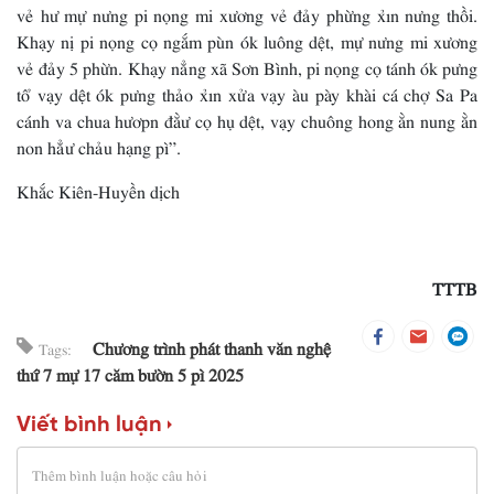
vẻ hư mự nưng pi nọng mi xương vẻ đảy phừng xỉn nưng thồi.
Khạy nị pi nọng cọ ngắm pùn ók luông dệt, mự nưng mi xương
vẻ đảy 5 phừn. Khạy nẳng xã Sơn Bình, pi nọng cọ tánh ók pưng
tổ vạy dệt ók pưng thảo xỉn xửa vạy àu pày khài cá chợ Sa Pa
cánh va chua hươpn đằư cọ hụ dệt, vạy chuông hong ằn nung ằn
non hẳư chảu hạng pì”.
Khắc Kiên-Huyền dịch
TTTB
Chương trình phát thanh văn nghệ
Tags:
thứ 7 mự 17 căm bườn 5 pì 2025
Viết bình luận