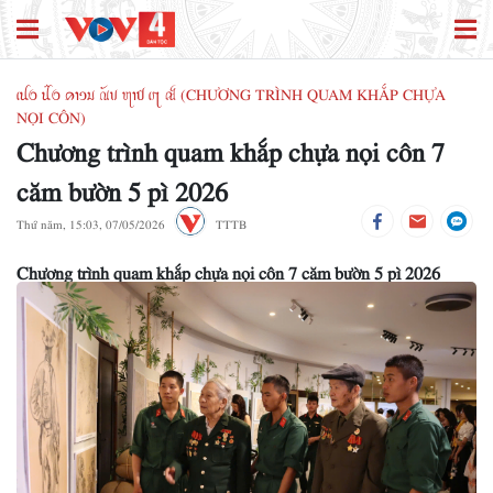
ꪹꪊꪉ ꪊꪲꪉ ꪁꪱꪫꪣ ꪄꪰꪚ ꪨꪱꪥ ꪹꪋ ꫛ (CHƯƠNG TRÌNH QUAM KHẮP CHỰA
NỌI CÔN)
Chương trình quam khắp chựa nọi côn 7
căm bườn 5 pì 2026
Thứ năm, 15:03, 07/05/2026
TTTB
Chương trình quam khắp chựa nọi côn 7 căm bườn 5 pì 2026