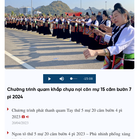
R
-15:08
L
P
P
M
o
r
l
u
a
o
a
t
e
Chường trình quam khắp chựa nọi côn mự 15 căm bườn 7
d
g
y
e
e
r
d
e
pì 2024
m
:
s
0
s
%
:
a
Chương trình phát thanh quam Tay thứ 5 mự 20 căm bườn 4 pì
0
%
2023
i
20/04/2023
n
Ngon tô thứ 5 mự 20 căm bườn 4 pì 2023 – Phủ nhinh phổng xùng
i
Yên Bái chóng tánh tăm vịa dệt dượn