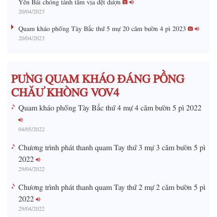
20/04/2023
n
g
Quam kháo phổng Tày Bắc thứ 5 mự 20 căm bườn 4 pì 2023
20/04/2023
T
i
m
PƯNG QUAM KHÁO ĐÁNG PỒNG
e
CHĂƯ KHÒNG VOV4
Quam kháo phổng Tày Bắc thứ 4 mự 4 căm bườn 5 pì 2022
04/05/2022
Chương trình phát thanh quam Tay thứ 3 mự 3 căm bườn 5 pì
2022
29/04/2022
Chương trình phát thanh quam Tay thứ 2 mự 2 căm bườn 5 pì
2022
29/04/2022