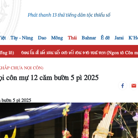
iệt
Tày - Nùng
Dao
Mông
Thái
Bahnar
Ê đê
Jarai
K'H
hổng lô)
ꪉꪮꪙ ꪶꪕ ꫛ ꪣꪀꪰ ꪣꪺꪙ ꪙꪒꪰ ꪹꪎꪉ ꪀꪚꪰ ꪹꪉꪙ ꪩꪱꪉ ꪪꪽ ꪬꪫꪱ (Ngon tô Côn
M KHẮP CHỰA NỌI CÔN)
ọi côn mự 12 căm bườn 5 pì 2025
 bườn 5 pì 2025