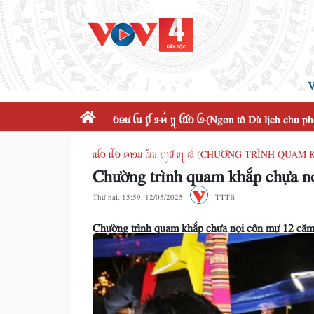
V
ꪉꪮꪙ ꪶꪕ ꪤꪴ ꪩꪀꪲ ꪋꪴ ꪶꪠꪉ ꪶꪩ(Ngon tô Dù lịch chu p
ꪹꪊꪉ ꪊꪲꪉ ꪁꪱꪫꪣ ꪄꪰꪚ ꪨꪱꪥ ꪹꪋ ꫛ (CHƯƠNG TRÌNH QUA
Chường trình quam khắp chựa n
Thứ hai, 15:59, 12/05/2025
TTTB
Chường trình quam khắp chựa nọi côn mự 12 căm