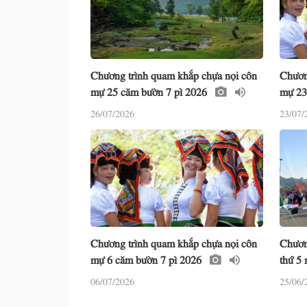
Chương trình quam khắp chựa nọi côn
Chươn
mự 25 căm bườn 7 pì 2026
mự 23
26/07/2026
23/07/
Chương trình quam khắp chựa nọi côn
Chươn
mự 6 căm bườn 7 pì 2026
thứ 5
06/07/2026
25/06/