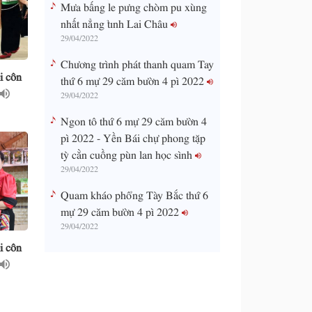
Mưa bấng le pưng chòm pu xùng
nhất nẳng tỉnh Lai Châu
29/04/2022
Chương trình phát thanh quam Tay
i côn
thứ 6 mự 29 căm bườn 4 pì 2022
29/04/2022
Ngon tô thứ 6 mự 29 căm bườn 4
pì 2022 - Yền Bái chự phong tặp
tỳ cằn cuồng pùn lan học sình
29/04/2022
Quam kháo phổng Tày Bắc thứ 6
mự 29 căm bườn 4 pì 2022
29/04/2022
i côn