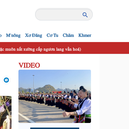
o
M'nông
Xơ Đăng
Cơ Tu
Chăm
Khmer
 mặc muôn nắt xường cắp ngươn lang vằn hoá)
VIDEO