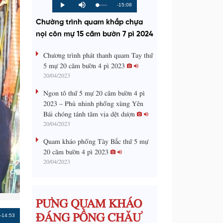
R
-15:08
L
P
P
M
o
r
l
u
a
o
a
t
e
Chường trình quam khắp chựa
d
g
y
e
e
r
d
e
nọi côn mự 15 căm bườn 7 pì 2024
m
:
s
0
s
%
:
a
Chương trình phát thanh quam Tay thứ
0
%
5 mự 20 căm bườn 4 pì 2023
i
20/04/2023
n
Ngon tô thứ 5 mự 20 căm bườn 4 pì
i
2023 – Phủ nhinh phổng xùng Yên
Bái chóng tánh tăm vịa dệt dượn
n
20/04/2023
g
Quam kháo phổng Tày Bắc thứ 5 mự
T
20 căm bườn 4 pì 2023
i
20/04/2023
m
e
PƯNG QUAM KHÁO
ĐÁNG PỒNG CHĂƯ
Remaining
-14:53