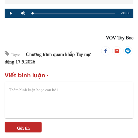
Remaining
-30:08
Loaded
:
Progress
:
Play
Mute
0%
0%
Time
VOV Tay Bac
Chường trình quam khắp Tay mự
Tags:
dặng 17.5.2026
Viết bình luận