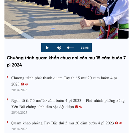
R
-15:08
L
P
P
M
o
r
l
u
a
o
a
t
e
Chường trình quam khắp chựa nọi côn mự 15 căm bườn 7
d
g
y
e
e
r
d
e
pì 2024
m
:
s
0
s
%
:
a
Chương trình phát thanh quam Tay thứ 5 mự 20 căm bườn 4 pì
0
%
2023
i
20/04/2023
n
Ngon tô thứ 5 mự 20 căm bườn 4 pì 2023 – Phủ nhinh phổng xùng
i
Yên Bái chóng tánh tăm vịa dệt dượn
20/04/2023
n
g
Quam kháo phổng Tày Bắc thứ 5 mự 20 căm bườn 4 pì 2023
20/04/2023
T