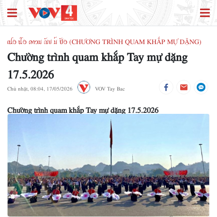
ꪹꪊꪉ ꪊꪲꪉ ꪁꪱꪫꪣ ꪄꪰꪚ ꪣꪳ ꪥꪰꪉ (CHƯƠNG TRÌNH QUAM KHẮP MỰ DẶNG)
Chường trình quam khắp Tay mự dặng
17.5.2026
Chủ nhật, 08:04, 17/05/2026
VOV Tay Bac
Chường trình quam khắp Tay mự dặng 17.5.2026