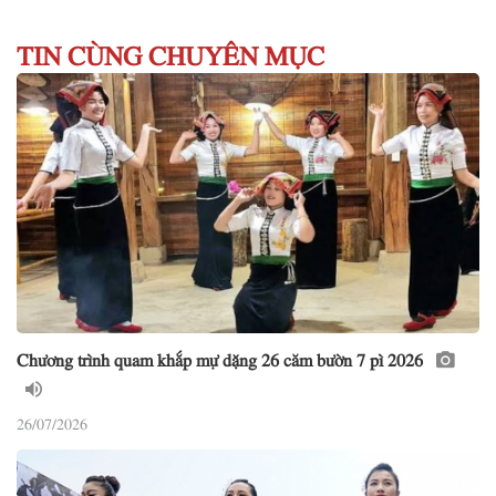
TIN CÙNG CHUYÊN MỤC
Chương trình quam khắp mự dặng 26 căm bườn 7 pì 2026
26/07/2026