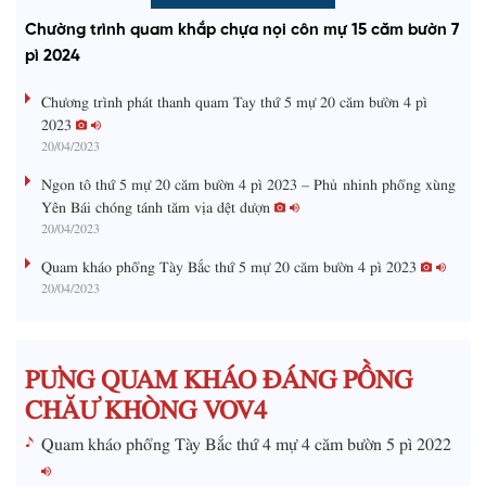
o
r
l
u
a
o
a
t
e
Chường trình quam khắp chựa nọi côn mự 15 căm bườn 7
d
g
y
e
e
r
d
e
pì 2024
m
:
s
0
s
%
:
a
Chương trình phát thanh quam Tay thứ 5 mự 20 căm bườn 4 pì
0
%
2023
i
20/04/2023
n
Ngon tô thứ 5 mự 20 căm bườn 4 pì 2023 – Phủ nhinh phổng xùng
i
Yên Bái chóng tánh tăm vịa dệt dượn
20/04/2023
n
g
Quam kháo phổng Tày Bắc thứ 5 mự 20 căm bườn 4 pì 2023
20/04/2023
T
i
m
PƯNG QUAM KHÁO ĐÁNG PỒNG
e
CHĂƯ KHÒNG VOV4
Quam kháo phổng Tày Bắc thứ 4 mự 4 căm bườn 5 pì 2022