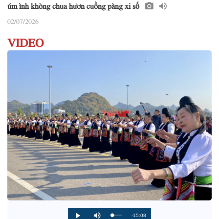
úm ình khòng chua hươn cuồng pàng xi số
02/07/2026
VIDEO
R
-15:08
L
P
P
M