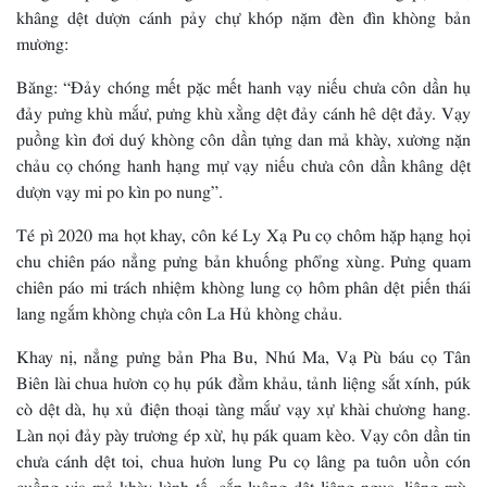
khâng dệt dượn cánh pảy chự khóp nặm đèn đìn khòng bản
mương:
Băng: “Đảy chóng mết pặc mết hanh vạy niếu chưa côn dần hụ
đảy pưng khù mắư, pưng khù xằng dệt đảy cánh hê dệt đảy. Vạy
puồng kìn đơi duý khòng côn dần tựng dan mả khày, xương nặn
chảu cọ chóng hanh hạng mự vạy niếu chưa côn dần khâng dệt
dượn vạy mi po kìn po nung”.
Té pì 2020 ma họt khay, côn ké Ly Xạ Pu cọ chôm hặp hạng họi
chu chiên páo nẳng pưng bản khuống phổng xùng. Pưng quam
chiên páo mi trách nhiệm khòng lung cọ hôm phân dệt piến thái
lang ngắm khòng chựa côn La Hủ khòng chảu.
Khay nị, nẳng pưng bản Pha Bu, Nhú Ma, Vạ Pù báu cọ Tân
Biên lài chua hươn cọ hụ púk đằm khảu, tảnh liệng sắt xính, púk
cò dệt dà, hụ xủ điện thoại tàng mắư vạy xự khài chương hang.
Làn nọi đảy pày trương ép xừ, hụ pák quam kèo. Vạy côn dần tin
chưa cánh dệt toi, chua hươn lung Pu cọ lâng pa tuôn uồn cón
cuồng vịa mả khày kình tế, cắp luông dệt liệng ngua, liệng mù,