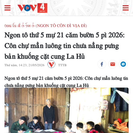
ꪉꪮꪙ ꪶꪕ ꫛ ꪒꪲ ꪫꪸꪀ ꪒꪲ (NGON TÔ CÔN ĐÌ VỊA ĐÌ)
Ngon tô thứ 5 mự 21 căm bườn 5 pì 2026:
Côn chự mẳn luông tin chưa nẳng pưng
bản khuống cặt cung La Hủ
Thứ năm, 14:23, 21/05/2026
TTTB
Ngon tô thứ 5 mự 21 căm bườn 5 pì 2026: Côn chự mẳn luông tin
chưa nẳng pưng bản khuống cặt cung La Hủ