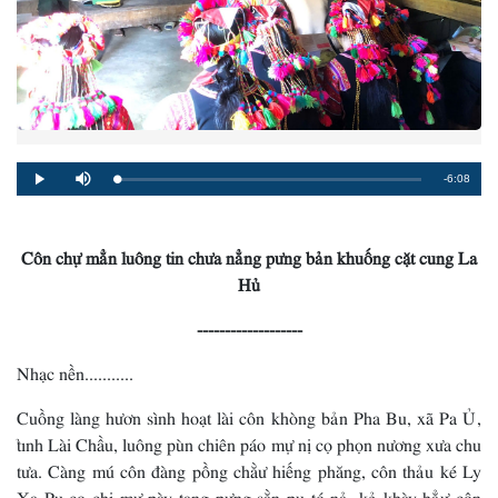
Remaining
-6:08
Loaded
:
Progress
:
Play
Mute
0%
0%
Time
Côn chự mẳn luông tin chưa nẳng pưng bản khuống cặt cung La
Hủ
-------------------
Nhạc nền...........
Cuồng làng hươn sình hoạt lài côn khòng bản Pha Bu, xã Pa Ủ,
tỉnh Lài Chầu, luông pùn chiên páo mự nị cọ phọn nương xưa chu
tưa. Càng mú côn đàng pồng chằư hiếng phăng, côn thảu ké Ly
Xạ Pu cọ chị mư pày tang pưng sằn pu tó nả, kẻ khày hẳư côn