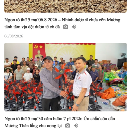
Ngon tô thứ 5 mự 06.8.2026 – Nhinh dược sĩ chựa côn Mương
tánh tăm vịa dệt dượn té cò dà
06/08/2026
Ngon tô thứ 5 mự 30 căm bườn 7 pì 2026: Ún chằư côn dần
Mương Thàn lằng chu nong lạt