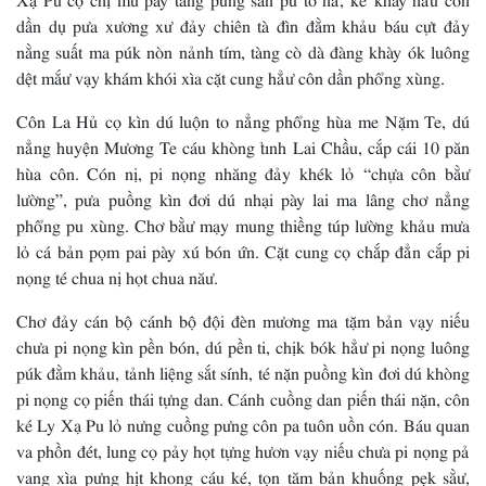
dần dụ pưa xương xư đảy chiên tà đìn đằm khảu báu cựt đảy
nằng suất ma púk nòn nảnh tím, tàng cò dà đàng khày ók luông
dệt mắư vạy khám khói xìa cặt cung hẳư côn dần phổng xùng.
Côn La Hủ cọ kìn dú luộn to nẳng phổng hùa me Nặm Te, dú
nẳng huyện Mương Te cáu khòng tỉnh Lai Chầu, cắp cái 10 păn
hùa côn. Cón nị, pi nọng nhăng đảy khék lỏ “chựa côn bằư
lường”, pưa puồng kìn đơi dú nhại pày lai ma lâng chơ nẳng
phổng pu xùng. Chơ bằư mạy mung thiềng túp lường khảu mưa
lỏ cá bản pọm pai pày xú bón ứn. Cặt cung cọ chắp đẳn cắp pi
nọng té chua nị họt chua năư.
Chơ đảy cán bộ cánh bộ đội đèn mương ma tặm bản vạy niếu
chưa pi nọng kìn pền bón, dú pền ti, chịk bók hẳư pi nọng luông
púk đằm khảu, tảnh liệng sắt sính, té nặn puồng kìn đơi dú khòng
pi nọng cọ piến thái tựng dan. Cánh cuồng dan piến thái nặn, côn
ké Ly Xạ Pu lỏ nưng cuồng pưng côn pa tuôn uồn cón. Báu quan
va phồn đét, lung cọ pảy họt tựng hươn vạy niếu chưa pi nọng pả
vang xìa pưng hịt khong cáu ké, tọn tăm bản khuống pẹk sằư,