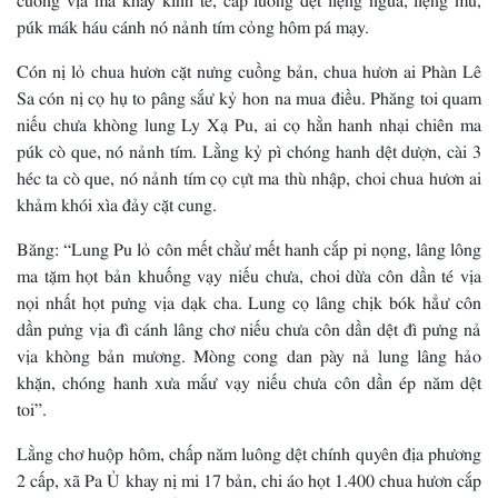
púk mák háu cánh nó nảnh tím cỏng hôm pá mạy.
Cón nị lỏ chua hươn cặt nưng cuồng bản, chua hươn ai Phàn Lê
Sa cón nị cọ hụ to pâng sắư kỷ hon na mua điều. Phăng toi quam
niếu chưa khòng lung Ly Xạ Pu, ai cọ hằn hanh nhại chiên ma
púk cò que, nó nảnh tím. Lằng kỷ pì chóng hanh dệt dượn, cài 3
héc ta cò que, nó nảnh tím cọ cựt ma thù nhập, choi chua hươn ai
khảm khói xìa đảy cặt cung.
Băng: “Lung Pu lỏ côn mết chằư mết hanh cắp pi nọng, lâng lông
ma tặm họt bản khuống vạy niếu chưa, choi dừa côn dần té vịa
nọi nhất họt pưng vịa dạk cha. Lung cọ lâng chịk bók hẳư côn
dần pưng vịa đì cánh lâng chơ niếu chưa côn dần dệt đì pưng nả
vịa khòng bản mương. Mòng cong dan pày nả lung lâng hảo
khặn, chóng hanh xưa mắư vạy niếu chưa côn dần ép năm dệt
toi”.
Lằng chơ huộp hôm, chấp năm luông dệt chính quyên địa phương
2 cấp, xã Pa Ủ khay nị mi 17 bản, chi áo họt 1.400 chua hươn cắp