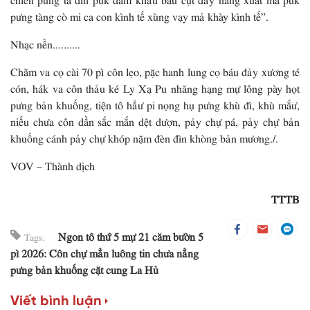
pưng tàng cò mi ca con kình tế xùng vạy mả khày kình tế”.
Nhạc nền..........
Chăm va cọ cài 70 pì côn lẹo, pặc hanh lung cọ báu đảy xương té
cón, hák va côn thảu ké Ly Xạ Pu nhăng hạng mự lông pày họt
pưng bản khuống, tiện tô hẳư pi nọng hụ pưng khù đì, khù mắư,
niếu chưa côn dần sắc mắn dệt dượn, pảy chự pá, pảy chự bản
khuống cánh pảy chự khóp nặm đèn đìn khòng bản mương./.
VOV – Thành dịch
TTTB
Ngon tô thứ 5 mự 21 căm bườn 5
Tags:
pì 2026: Côn chự mẳn luông tin chưa nẳng
pưng bản khuống cặt cung La Hủ
Viết bình luận