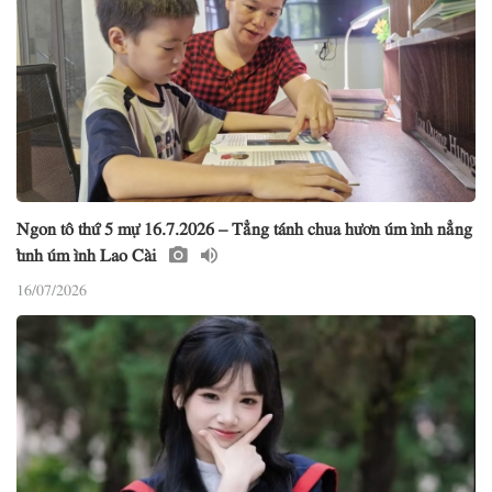
Ngon tô thứ 5 mự 16.7.2026 – Tẳng tánh chua hươn úm ình nẳng
tỉnh úm ình Lao Cài
16/07/2026