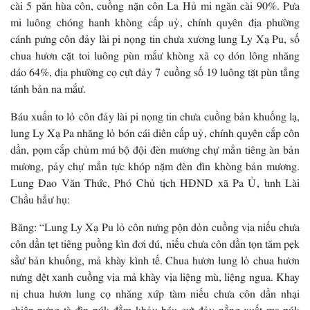
cài 5 păn hùa côn, cuồng nặn côn La Hủ mi ngăn cài 90%. Pưa
mi luông chóng hanh khòng cấp uỷ, chính quyên địa phường
cánh pưng côn đảy lài pi nọng tin chưa xương lung Ly Xạ Pu, số
chua hươn cặt toi luông pùn mắư khòng xã cọ dón lông nhăng
dáo 64%, địa phường cọ cựt đảy 7 cuồng số 19 luông tặt pùn tẳng
tánh bản na mắư.
Báu xuấn to lỏ côn đảy lài pi nọng tin chưa cuồng bản khuống lạ,
lung Ly Xạ Pa nhăng lỏ bón cái diên cấp uỷ, chính quyên cắp côn
dần, pọm cắp chủm mú bộ đội đèn mương chự mẳn tiêng àn bản
mương, pảy chự mẳn tực khóp nặm đèn đìn khòng bản mương.
Lung Đao Văn Thức, Phó Chủ tịch HĐND xã Pa Ủ, tỉnh Lài
Chầu hẳư hụ:
Băng: “Lung Ly Xạ Pu lỏ côn nưng pộn dỏn cuồng vịa niếu chưa
côn dần tẹt tiêng puồng kìn đơi dú, niếu chưa côn dần tọn tăm pẹk
sằư bản khuống, mả khày kình tế. Chua hươn lung lỏ chua hươn
nưng dệt xanh cuồng vịa mả khày vịa liệng mù, liệng ngua. Khay
nị chua hươn lung cọ nhăng xứp tàm niếu chưa côn dần nhại
chiên pưng tà đìn púk đằm khảu báu cựt đảy nằng xuất ma púk