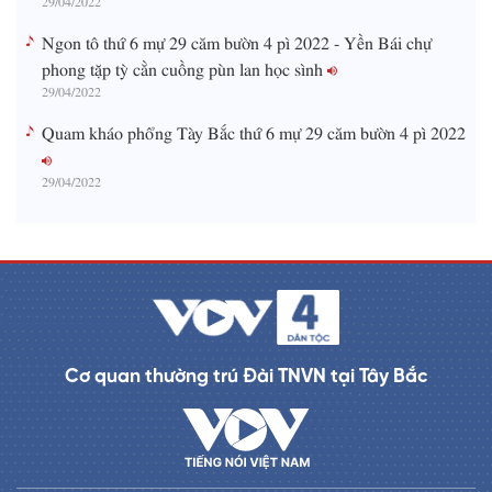
Ngon tô thứ 6 mự 29 căm bườn 4 pì 2022 - Yền Bái chự
phong tặp tỳ cằn cuồng pùn lan học sình
29/04/2022
Quam kháo phổng Tày Bắc thứ 6 mự 29 căm bườn 4 pì 2022
29/04/2022
Cơ quan thường trú Đài TNVN tại Tây Bắc