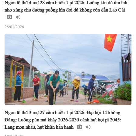
Ngon tô thứ 4 mự 28 căm bườn 1 pì 2026: Luông kìn dú úm ình
nho xùng chu dương puồng kìn đơi dú khòng côn dần Lao Cài
28/01/2026
Ngon tô thứ 3 mự 27 căm bườn 1 pì 2026: Đại hội 14 khòng
Đảng: Luông pùn mả khày 2026-2030 cánh hựt họt pì 2045:
Lang mon nhắư, hựt khửn hằn hanh
27/01/2026