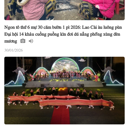
Ngon tô thứ 6 mự 30 căm bườn 1 pì 2026: Lao Cài àu luông pùn
Đại hội 14 khảu cuồng puồng kìn đơi dú nẳng phổng xùng đèn
mương
30/01/2026