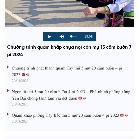
R
-15:08
L
P
P
M
o
r
l
u
a
o
a
t
e
Chường trình quam khắp chựa nọi côn mự 15 căm bườn 7
d
g
y
e
e
r
d
e
pì 2024
m
:
s
0
s
%
:
a
Chương trình phát thanh quam Tay thứ 5 mự 20 căm bườn 4 pì
0
%
2023
i
20/04/2023
n
Ngon tô thứ 5 mự 20 căm bườn 4 pì 2023 – Phủ nhinh phổng xùng
i
Yên Bái chóng tánh tăm vịa dệt dượn
20/04/2023
n
g
Quam kháo phổng Tày Bắc thứ 5 mự 20 căm bườn 4 pì 2023
20/04/2023
T
i
m