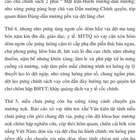
nho xùng pưng pàng họp chà van Dần mương-Chính quyên, tóp
quam thàm Đảng-dần mương pền vịa dệt lâng chơ.
Thứ 4, nhọng nho pưng tàng ngơn cốc dòm hẳư vịa dệt ma tang
bón nặm kìn đìn dú, giáo dục, y tế. MTTQ xò vay cận xỏn hôm
dòm ngơn cốc pưng luông cặm tó cắp phạ đìn piến thái báu ngau,
chự phong pưng liêm báu đì, lưn xưa lỏ đìn cạn chột, nặm nhưng
thuổm, nặm bể nhưng khửn xùng; lăm le xủ phú pặp xừ ìn nưng
cuồng cá mương, xứp tàm piến mắư chương trình toi luông ép lý
thuyết lẹo lỏ dệt ngày, nho xùng luông pùn số, chang ngắm pùn;
dệt lẹo pưng chính sách vạy côn dần đảy hưởng tục po quyên lợi
chơ chôm hặp BHYT; khày quảng dịch vụ y tế cốc chính.
Thứ 5, niếu chưa pưng côn hụ xiêng xùng cánh chuyên gia
mương nọk. Báo cáo xò vay tứm ten xắư Văn kiện tặt tánh niếu
chưa pưng côn giỏi chang dệt vịa, pưng côn dệt khoa học mương
nọk chôm hặp nghiên cứu, cóp thỏi hôm quam, chiên cái bók xòn
nẳng Việt Nàm; dón xìa vịa dệt chỉa lai hành chính; mi luông pùn
riềng đối cắp chuyên gia pộn dỏn; tẳng tánh chủm mú côn hụ