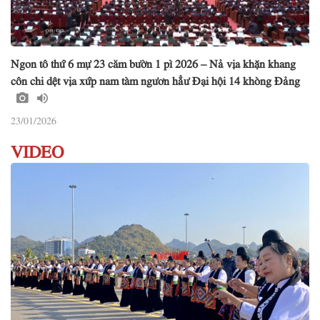
Ngon tô thứ 6 mự 23 căm bườn 1 pì 2026 – Nả vịa khặn khang
côn chi dệt vịa xứp nam tàm ngươn hẳư Đại hội 14 khòng Đảng
23/01/2026
VIDEO