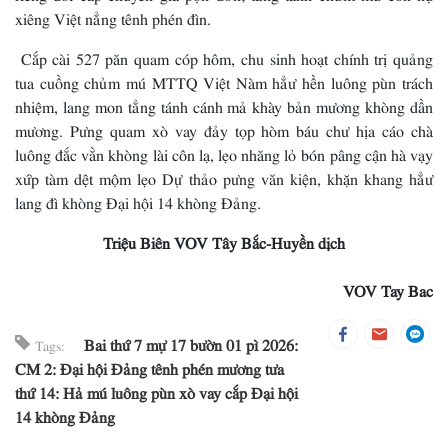
xiêng Việt nẳng tênh phén đìn.
Cắp cài 527 păn quam cóp hôm, chu sinh hoạt chính trị quảng
tua cuồng chủm mú MTTQ Việt Nàm hẳư hền luông pùn trách
nhiệm, lang mon tẳng tánh cánh mả khày bản mương khòng dần
mương. Pưng quam xò vay đảy tọp hòm báu chư hịa cáo chà
luông đắc vằn khòng lài côn lạ, lẹo nhăng lỏ bón pâng cận hà vạy
xứp tàm dệt mộm lẹo Dự thảo pưng văn kiện, khặn khang hẳư
lang đì khòng Đại hội 14 khòng Đảng.
Triệu Biên VOV Tây Bắc-Huyền dịch
VOV Tay Bac
Bai thứ 7 mự 17 bườn 01 pì 2026:
Tags:
CM 2: Đại hội Đảng tênh phén mương tưa
thứ 14: Hả mú luông pùn xò vay cắp Đại hội
14 khòng Đảng