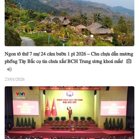
Ngon tô thứ 7 mự 24 căm bườn 1 pì 2026 – Chu chựa dần mương
phổng Tày Bắc cọ tin chưa xắư BCH Trung ương khoá mắư
23/01/2026