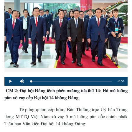
Remaining
-3:51
Loaded
:
Progress
:
Play
Mute
0%
0%
CM 2: Đại hội Đảng tênh phén mương tưa thứ 14: Hả mú luông
Time
pùn xò vay cắp Đại hội 14 khòng Đảng
Té pưng quam cóp hôm, Bàn Thường trực Uỷ bàn Trung
ương MTTQ Việt Nàm xò vay 5 mú luông pùn cốc chính phák
Tiểu ban Văn kiện Đại hội 14 khòng Đảng: