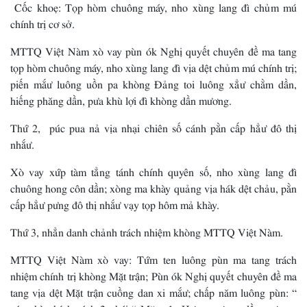
Cốc khoẹ: Tọp hòm chuông máy, nho xùng lang đì chủm mú
chính trị cơ sở.
MTTQ Việt Nàm xò vay pùn ók Nghị quyết chuyên đề ma tang
tọp hòm chuông máy, nho xùng lang đì vịa dệt chủm mú chính trị;
piến mắư luông uồn pa khòng Đảng toi luông xẳư chằm dần,
hiếng phăng dần, pưa khù lợi đì khòng dần mương.
Thứ 2, púc pua nả vịa nhại chiên số cánh pằn cấp hẳư đô thị
nhắư.
Xò vay xứp tàm tẳng tánh chính quyên số, nho xùng lang đì
chuông hong côn dần; xòng ma khày quảng vịa hák dệt chảu, pằn
cấp hẳư pưng đô thị nhắư vạy tọp hôm mả khày.
Thứ 3, nhẳn danh chảnh trách nhiệm khòng MTTQ Việt Nàm.
MTTQ Việt Nàm xò vay: Tứm ten luông pùn ma tang trách
nhiệm chính trị khòng Mặt trận; Pùn ók Nghị quyết chuyên đề ma
tang vịa dệt Mặt trận cuồng dan xi mắư; chấp năm luông pùn: “
cáo chà chính sách 2 phái “ Mặt trận-Hươn mương-dần mương;