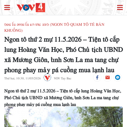
ꪉꪮꪙ ꪶꪕ ꪁꪱꪫꪣ ꪶꪕ ꪵꪔ ꪚꪱꪙ ꪄꪺꪉ (NGON TÔ QUAM TÔ TÉ BẢN
KHUỐNG)
Ngon tô thứ 2 mự 11.5.2026 – Tiện tô cắp
lung Hoàng Văn Học, Phó Chủ tịch UBND
xã Mương Giôn, tỉnh Sơn La ma tang chự
phong phay mảy pá cuồng mua lạnh lau
Thứ hai, 10:30, 11/05/2026
VOV Tay Bac
Ngon tô thứ 2 mự 11.5.2026 – Tiện tô cắp lung Hoàng Văn Học,
Phó Chủ tịch UBND xã Mương Giôn, tỉnh Sơn La ma tang chự
phong phay mảy pá cuồng mua lạnh lau