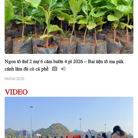
Ngon tô thứ 2 mự 6 căm bườn 4 pì 2026 – Bai tiện tô ma púk
cánh lăm đù cò cả phề
06/04/2026
VIDEO