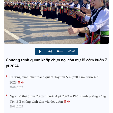
R
-15:08
L
P
P
M
o
r
l
u
a
o
a
t
e
Chường trình quam khắp chựa nọi côn mự 15 căm bườn 7
d
g
y
e
e
r
d
e
pì 2024
m
:
s
0
s
%
:
a
Chương trình phát thanh quam Tay thứ 5 mự 20 căm bườn 4 pì
0
%
2023
i
20/04/2023
n
Ngon tô thứ 5 mự 20 căm bườn 4 pì 2023 – Phủ nhinh phổng xùng
i
Yên Bái chóng tánh tăm vịa dệt dượn
20/04/2023
n
g