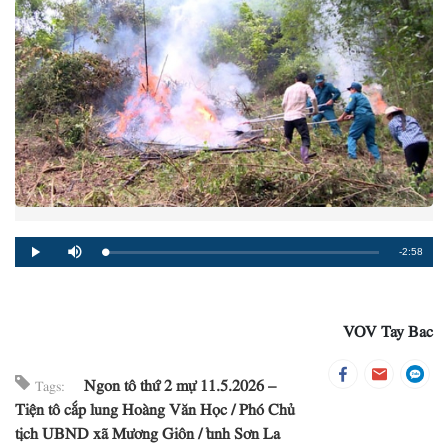
Remaining
-2:58
Loaded
:
Progress
:
Play
Mute
0%
0%
Time
VOV Tay Bac
Ngon tô thứ 2 mự 11.5.2026 –
Tags:
Tiện tô cắp lung Hoàng Văn Học
Phó Chủ
tịch UBND xã Mương Giôn
tỉnh Sơn La