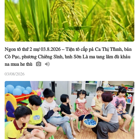
Ngon tô thứ 2 mự 03.8.2026 – Tiện tô cắp pả Ca Thị Thỉnh, bản
Cò Pục, phương Chiêng Sình, tỉnh Sờn Là ma tang lăm đù khảu
na mua he thù
03/08/2026