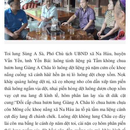
Toi lung Sùng A Sà, Phó Chủ tịch UBND xã Na Hảu, huyện
Vằn Yền, tỉnh Yền Bái: luông tảnh liệng pà Tầm khòng chua
hươn lung Giàng A Châu lỏ luông dệt liệng pà nặm cưm cốc khoẹ
nẳng cuồng xã cánh hăử hền ặn nị lỏ luông dệt chọp xồm. Nọk
khày quảng luông dệt nị, xã cọ nhọng nho côn dần xứp tàm piến
thái luông ngắm vịa dệt, nhại piến hỏng dệt luông dượn chọp xồm
vạy cựt ma lang đì kình tế, hôm phân lan lay xìa ứt dák cặt
cung:“Đối cắp chua hươn lung Giàng A Châu lỏ chua hươn chựa
côn Mông cốc khoẹ nẳng xã Na Hảu àu tồ pà tầm ma liệng cánh
cựt đảy lang đì chảnh chék. Luông dệt khòng lung Châu cọ đảy
lài côn ma bấng le cánh ép năm dệt toi, cài nặn cọ hôm phân piến
thái lang ngắm vịa dệt hẳư côn dần cuồng vịa mả khày kình tế