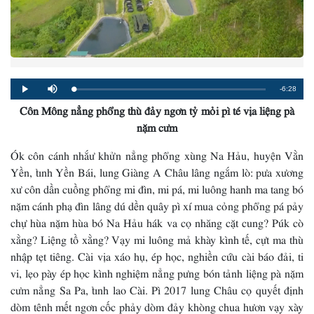
Remaining
-6:28
Loaded
:
Progress
:
Play
Mute
0%
0%
Côn Mông nẳng phổng thù đảy ngơn tỷ mỏi pì té vịa liệng pà
Time
nặm cưm
Ók côn cánh nhắư khửn nẳng phổng xùng Na Hảu, huyện Vằn
Yền, tỉnh Yền Bái, lung Giàng A Châu lâng ngắm lò: pưa xương
xư côn dần cuồng phổng mi đìn, mi pá, mi luông hanh ma tang bó
nặm cánh phạ đìn lâng dú dền quây pì xí mua cỏng phổng pá pảy
chự hùa nặm hùa bó Na Hảu hák va cọ nhăng cặt cung? Púk cò
xằng? Liệng tồ xằng? Vạy mi luông mả khày kình tế, cựt ma thù
nhập tẹt tiêng. Cài vịa xáo hụ, ép học, nghiền cứu cài báo đải, ti
vi, lẹo pày ép học kình nghiệm nẳng pưng bón tảnh liệng pà nặm
cưm nẳng Sa Pa, tỉnh lao Cài. Pì 2017 lung Châu cọ quyết định
dòm tênh mết ngơn cốc phảy dòm đảy khòng chua hươn vạy xày