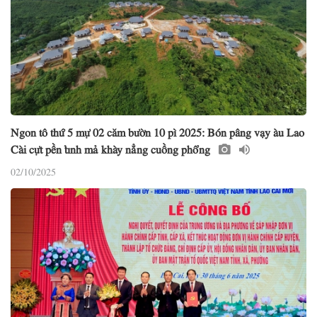
Ngon tô thứ 5 mự 02 căm bườn 10 pì 2025: Bón pâng vạy àu Lao
Cài cựt pền tỉnh mả khày nẳng cuồng phổng
02/10/2025