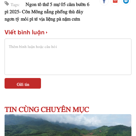
Ngon tô thứ 5 mự 05 căm bườn 6
Tags:
pì 2025- Côn Mông nẳng phổng thù đảy
ngơn tỷ mỏi pì té vịa liệng pà nặm cưm
Viết bình luận
TIN CÙNG CHUYÊN MỤC