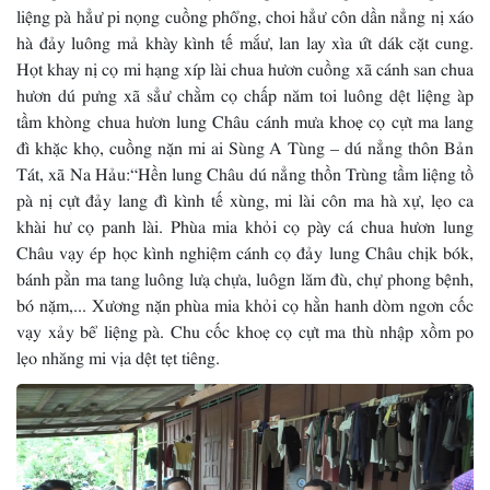
liệng pà hẳư pi nọng cuồng phổng, choi hẳư côn dần nẳng nị xáo
hà đảy luông mả khày kình tế mắư, lan lay xìa ứt dák cặt cung.
Họt khay nị cọ mi hạng xíp lài chua hươn cuồng xã cánh san chua
hươn dú pưng xã sẳư chằm cọ chấp năm toi luông dệt liệng àp
tầm khòng chua hươn lung Châu cánh mưa khoẹ cọ cựt ma lang
đì khặc khọ, cuồng nặn mi ai Sùng A Tùng – dú nẳng thôn Bản
Tát, xã Na Hảu:“Hền lung Châu dú nẳng thồn Trùng tầm liệng tồ
pà nị cựt đảy lang đì kình tế xùng, mi lài côn ma hà xự, lẹo ca
khài hư cọ panh lài. Phùa mia khỏi cọ pày cá chua hươn lung
Châu vạy ép học kình nghiệm cánh cọ đảy lung Châu chịk bók,
bánh pằn ma tang luông lưạ chựa, luôgn lăm đù, chự phong bệnh,
bó nặm,... Xương nặn phùa mia khỏi cọ hằn hanh dòm ngơn cốc
vạy xảy bể liệng pà. Chu cốc khoẹ cọ cựt ma thù nhập xồm po
lẹo nhăng mi vịa dệt tẹt tiêng.