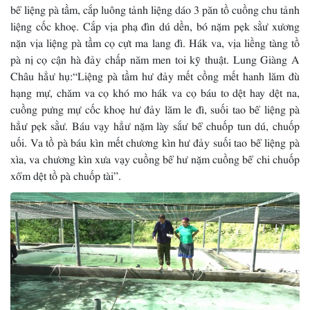
bể liệng pà tầm, cắp luông tảnh liệng dáo 3 păn tồ cuồng chu tảnh
liệng cốc khoẹ. Cắp vịa phạ đìn dú dền, bó nặm pẹk sằư xương
nặn vịa liệng pà tầm cọ cựt ma lang đì. Hák va, vịa liềng tàng tồ
pà nị cọ cận hà đảy chấp năm men toi kỹ thuật. Lung Giàng A
Châu hẳư hụ:“Liệng pà tầm hư đảy mết cồng mết hanh lăm đù
hạng mự, chăm va cọ khó mo hák va cọ báu to dệt hay dệt na,
cuồng pưng mự cốc khoẹ hư đảy lăm le đì, suối tao bể liệng pà
hẳư pẹk sằư. Báu vạy hẳư nặm lày sắư bể chuốp tun dú, chuốp
uối. Va tồ pà báu kìn mết chương kìn hư đảy suối tao bể liệng pà
xìa, va chương kìn xưa vạy cuồng bể hư nặm cuồng bể chi chuốp
xổm dệt tồ pà chuốp tài”.