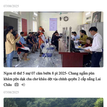
07/08/2025
Ngon tô thứ 5 mự 07 căm bườn 8 pì 2025- Chang ngắm pùn
khảm pộn dạk cha chơ khảu dệt vịa chính quyên 2 cấp nẳng Lai
Châu
07/08/2025