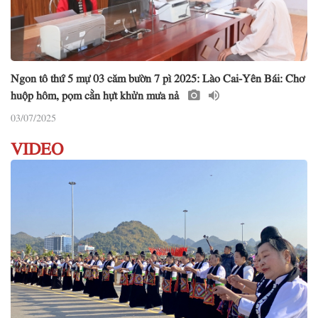
Ngon tô thứ 5 mự 03 căm bườn 7 pì 2025: Lào Cai-Yên Bái: Chơ
huộp hôm, pọm cằn hựt khửn mưa nả
03/07/2025
VIDEO