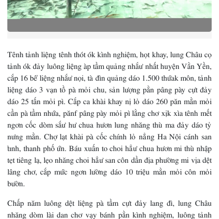
Tênh tảnh liệng tênh thót ók kình nghiệm, họt khay, lung Châu cọ
tảnh ók đảy luông liệng àp tầm quảng nhắư nhất huyện Vằn Yền,
cắp 16 bể liệng nhắư nọi, tà đìn quảng dáo 1.500 thứak môn, tảnh
liệng dáo 3 vạn tồ pà mỏi chu, sản lượng pằn pâng pày cựt đảy
dáo 25 tấn mỏi pì. Cắp ca khài khay nị lỏ dáo 260 păn mằn mỏi
cần pà tầm nhứa, pănf pâng pày mỏi pì lằng chơ xịk xìa tênh mết
ngơn cốc dòm sắư hư chua hươn lung nhăng thù ma đảy dáo tỷ
nưng mằn. Chợ lạt khài pà cốc chính lỏ nẳng Ha Nội cánh san
tỉnh, thanh phố ứn. Báu xuấn to choi hẳư chua hươn mi thù nhập
tẹt tiêng lạ, lẹo nhăng choi hẳư san côn dần địa phường mi vịa dệt
lâng chơ, cắp mức ngơn lường dáo 10 triệu mằn mỏi côn mỏi
bườn.
Chấp năm luông dệt liệng pà tầm cựt đảy lang đì, lung Châu
nhăng dòm lài dan chơ vạy bánh pằn kình nghiệm, luông tảnh