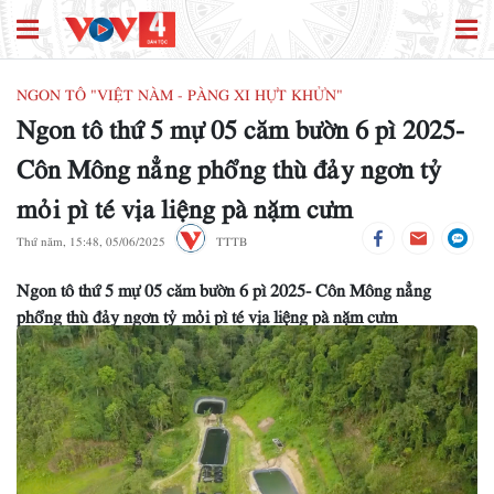
NGON TÔ "VIỆT NÀM - PÀNG XI HỰT KHỬN"
Ngon tô thứ 5 mự 05 căm bườn 6 pì 2025-
Côn Mông nẳng phổng thù đảy ngơn tỷ
mỏi pì té vịa liệng pà nặm cưm
Thứ năm, 15:48, 05/06/2025
TTTB
Ngon tô thứ 5 mự 05 căm bườn 6 pì 2025- Côn Mông nẳng
phổng thù đảy ngơn tỷ mỏi pì té vịa liệng pà nặm cưm