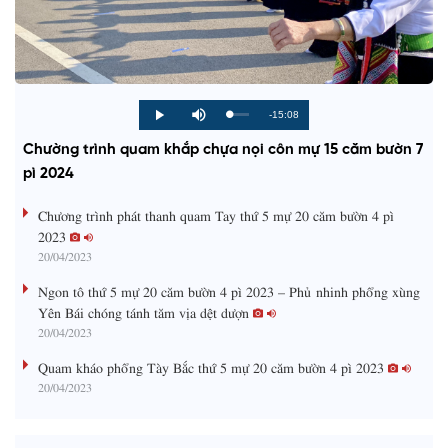
R
-15:08
L
P
P
M
o
r
l
u
a
o
a
t
e
Chường trình quam khắp chựa nọi côn mự 15 căm bườn 7
d
g
y
e
e
r
d
e
pì 2024
m
:
s
0
s
%
:
a
Chương trình phát thanh quam Tay thứ 5 mự 20 căm bườn 4 pì
0
%
2023
i
20/04/2023
n
Ngon tô thứ 5 mự 20 căm bườn 4 pì 2023 – Phủ nhinh phổng xùng
i
Yên Bái chóng tánh tăm vịa dệt dượn
20/04/2023
n
g
Quam kháo phổng Tày Bắc thứ 5 mự 20 căm bườn 4 pì 2023
20/04/2023
T
i
m