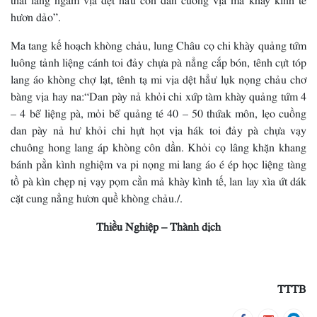
hươn dảo”.
Ma tang kế hoạch khòng chảu, lung Châu cọ chi khày quảng tứm
luông tảnh liệng cánh toi đảy chựa pà nẳng cắp bón, tênh cựt tóp
lang áo khòng chợ lạt, tênh tạ mi vịa dệt hẳư lụk nọng chảu chơ
bàng vịa hay na:“Dan pày nả khỏi chi xứp tàm khày quảng tứm 4
– 4 bể liệng pà, mỏi bể quảng té 40 – 50 thứak môn, lẹo cuồng
dan pày nả hư khỏi chi hựt họt vịa hák toi đảy pà chựa vạy
chuông hong lang áp khòng côn dần. Khỏi cọ lâng khặn khang
bánh pằn kình nghiệm va pi nọng mi lang áo é ép học liệng tàng
tồ pà kìn chẹp nị vạy pọm cằn mả khày kình tế, lan lay xìa ứt dák
cặt cung nẳng hươn quề khòng chảu./.
Thiều Nghiệp – Thành dịch
TTTB