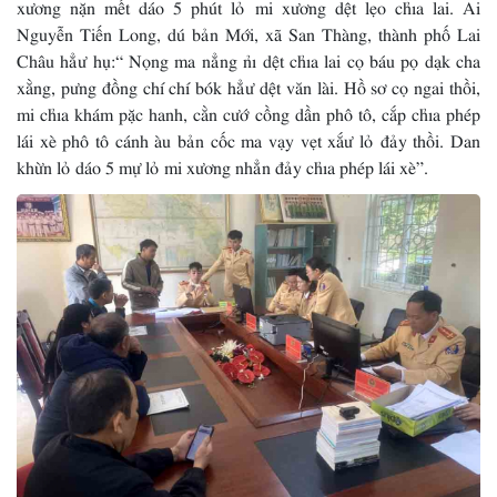
xương nặn mết dáo 5 phút lỏ mi xương dệt lẹo chỉa lai. Ai
Nguyễn Tiến Long, dú bản Mới, xã San Thàng, thành phố Lai
Châu hẳư hụ:“ Nọng ma nẳng nỉ dệt chỉa lai cọ báu pọ dạk cha
xằng, pưng đồng chí chí bók hẳư dệt văn lài. Hồ sơ cọ ngai thồi,
mi chỉa khám pặc hanh, cằn cướ cồng dần phô tô, cắp chỉa phép
lái xè phô tô cánh àu bản cốc ma vạy vẹt xắư lỏ đảy thồi. Dan
khừn lỏ dáo 5 mự lỏ mi xương nhẳn đảy chỉa phép lái xè”.