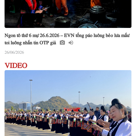
Ngon tô thứ 6 mự 26.6.2026 – EVN tống páo luông bẻo lưa mắư
toi luông nhắn tin OTP giả
26/06/2026
VIDEO