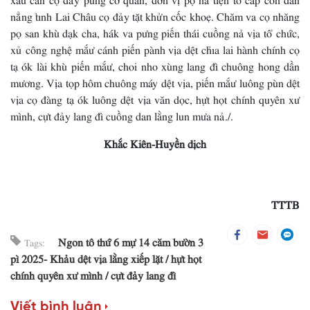
nẳng tỉnh Lai Châu cọ đảy tặt khửn cốc khoẹ. Chăm va cọ nhăng
pọ san khù dạk cha, hák va pưng piến thái cuồng nả vịa tổ chức,
xủ công nghệ mắư cánh piến pành vịa dệt chỉa lai hành chính cọ
tạ ók lài khù piến mắư, choi nho xùng lang đì chuông hong dần
mương. Vịa tọp hôm chuông máy dệt vịa, piến mắư luông pùn dệt
vịa cọ đàng tạ ók luông dệt vịa văn dọc, hựt họt chính quyên xư
mình, cựt đảy lang đì cuồng dan lằng lun mưa nả./.
Khắc Kiên-Huyền dịch
TTTB
Ngon tô thứ 6 mự 14 căm bườn 3
Tags:
pì 2025- Khảu dệt vịa lằng xiếp lặt
hựt họt
chính quyên xư mình
cựt đảy lang đì
Viết bình luận