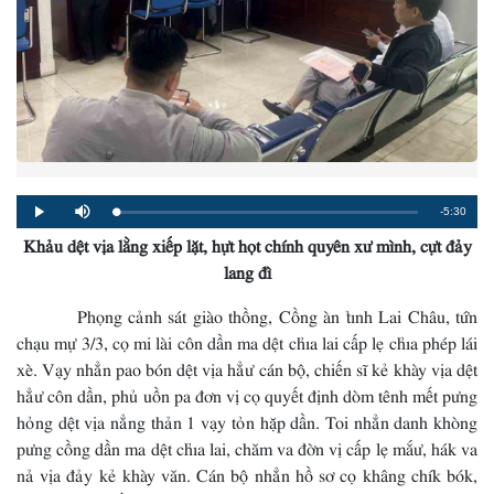
Remaining
-5:30
Loaded
:
Progress
:
Play
Mute
0%
0%
Khảu dệt vịa lằng xiếp lặt, hựt họt chính quyên xư mình, cựt đảy
Time
lang đì
Phọng cảnh sát giào thồng, Cồng àn tỉnh Lai Châu, tứn
chạu mự 3/3, cọ mi lài côn dần ma dệt chỉa lai cấp lẹ chỉa phép lái
xè. Vạy nhẳn pao bón dệt vịa hẳư cán bộ, chiến sĩ kẻ khày vịa dệt
hẳư côn dần, phủ uồn pa đơn vị cọ quyết định dòm tênh mết pưng
hỏng dệt vịa nẳng thản 1 vạy tỏn hặp dần. Toi nhẳn danh khòng
pưng cồng dần ma dệt chỉa lai, chăm va đờn vị cấp lẹ mắư, hák va
nả vịa đảy kẻ khày văn. Cán bộ nhẳn hồ sơ cọ khâng chík bók,