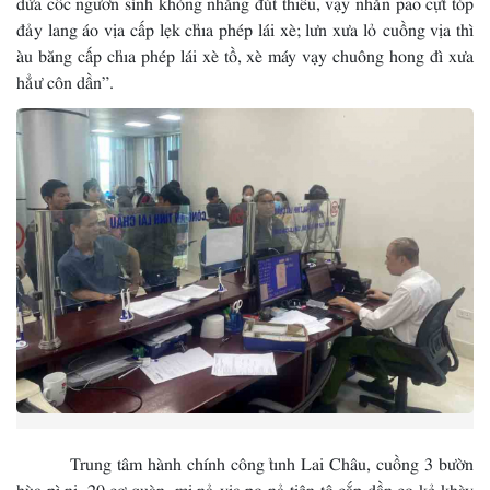
đảy lang áo vịa cấp lẹk chỉa phép lái xè; lưn xưa lỏ cuồng vịa thì
àu băng cấp chỉa phép lái xè tồ, xè máy vạy chuông hong đì xưa
hẳư côn dần”.
Trung tâm hành chính công tỉnh Lai Châu, cuồng 3 bườn
hùa pì nị, 20 cơ quàn mi nả vịa pọ nả tiện tô cắp dần cọ kẻ khày