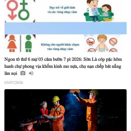
Ngon tô thứ 6 mự 03 căm bườn 7 pì 2026: Sờn Là cóp pặc hôm
hanh chự phong vịa khốm kinh mo nựa, chọ nạn chếp bát nẳng
làn nọi
03/07/2026