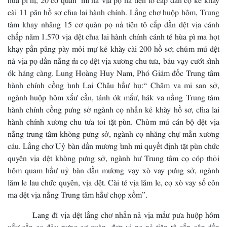
cài 11 păn hồ sơ chỉa lai hành chính. Lằng chơ huộp hôm, Trung
tâm khạy nhăng 15 cơ quàn pọ nả tiện tô cắp dần dệt vịa cánh
chấp năm 1.570 vịa dệt chỉa lai hành chính cánh té hùa pì ma họt
khạy pằn pâng pày mỏi mự kẻ khày cài 200 hồ sơ; chủm mú dệt
nả vịa pọ dần nẳng nỉ cọ dệt vịa xương chu tưa, báu vạy cướt sình
ók háng càng. Lung Hoàng Huy Nam, Phó Giám đốc Trung tâm
hành chính cồng tỉnh Lai Châu hẳư hụ:“ Chăm va mi san sở,
ngành huộp hôm xắư cằn, tánh ók mắư, hák va nẳng Trung tâm
hành chính cồng pưng sở ngành cọ nhẳn kẻ khày hồ sơ, chỉa lai
hành chính xương chu tưa toi tặt pùn. Chủm mú cán bộ dệt vịa
nẳng trung tâm khòng pưng sở, ngành cọ nhăng chự mẳn xương
cáu. Lằng chơ Uỷ bàn dần mương tỉnh mi quyết định tặt pùn chức
quyên vịa dệt khòng pưng sở, ngành hư Trung tâm cọ cóp thỏi
hôm quam hẳư uỷ bàn dần mương vạy xò vay pưng sở, ngành
lăm le lau chức quyên, vịa dệt. Cài té vịa lăm le, cọ xò vay số côn
ma dệt vịa nẳng Trung tâm hẳư chọp xồm”.
Lang đì vịa dệt lằng chơ nhẳn nả vịa mắư pưa huộp hôm
xắư cằn cọ đảy pưng cơ quàn, đơn vị pọ nả tiện tô cắp côn dần