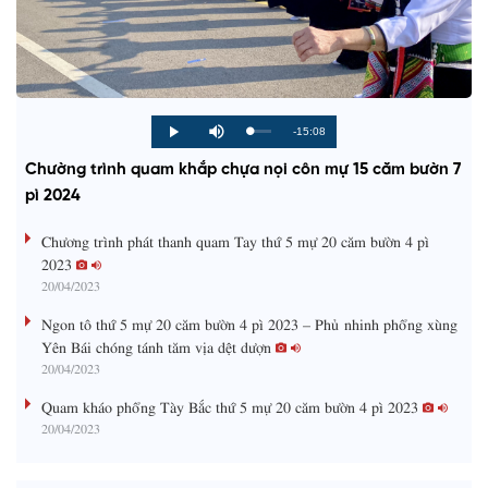
R
-15:08
L
P
P
M
o
r
l
u
a
o
a
t
e
Chường trình quam khắp chựa nọi côn mự 15 căm bườn 7
d
g
y
e
e
r
d
e
pì 2024
m
:
s
0
s
%
:
a
Chương trình phát thanh quam Tay thứ 5 mự 20 căm bườn 4 pì
0
%
2023
i
20/04/2023
n
Ngon tô thứ 5 mự 20 căm bườn 4 pì 2023 – Phủ nhinh phổng xùng
i
Yên Bái chóng tánh tăm vịa dệt dượn
20/04/2023
n
g
Quam kháo phổng Tày Bắc thứ 5 mự 20 căm bườn 4 pì 2023
20/04/2023
T
i