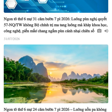
Ngon tô thứ 6 mự 31 căm bườn 7 pì 2026: Luông pùn nghị quyết
57-NQ/TW khòng Bộ chính trị ma tang luông mả khày khoa học,
công nghệ, piến mắư chang ngắm pùn cánh nhại chiên số
31/07/2026
Ngon tô thứ 6 mự 24 căm bườn 7 pì 2026 – Luông uồn pa khòng