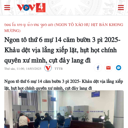
ꪉꪮꪙ ꪶꪕ ꪎꪱꪫ ꪭꪴ ꪭꪲꪒ ꪚꪱꪙ ꪅꪮꪉ ꪹꪣꪉ (NGON TÔ XÁO HỤ HỊT BẢN KHONG
MƯƠNG)
Ngon tô thứ 6 mự 14 căm bườn 3 pì 2025-
Khảu dệt vịa lằng xiếp lặt, hựt họt chính
quyên xư mình, cựt đảy lang đì
Thứ sáu, 11:00, 14/03/2025
TTTB
Ngon tô thứ 6 mự 14 căm bườn 3 pì 2025- Khảu dệt vịa lằng xiếp
lặt, hựt họt chính quyên xư mình, cựt đảy lang đì