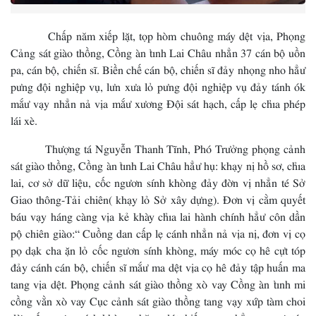
Chấp năm xiếp lặt, tọp hòm chuông máy dệt vịa, Phọng
Cảng sát giào thồng, Cồng àn tỉnh Lai Châu nhẳn 37 cán bộ uồn
pa, cán bộ, chiến sĩ. Biền chế cán bộ, chiến sĩ đảy nhọng nho hẳư
pưng đội nghiệp vụ, lưn xưa lỏ pưng đội nghiệp vụ đảy tánh ók
mắư vạy nhẳn nả vịa mắư xương Đội sát hạch, cấp lẹ chỉa phép
lái xè.
Thượng tá Nguyễn Thanh Tĩnh, Phó Trưởng phọng cảnh
sát giào thồng, Cồng àn tỉnh Lai Châu hẳư hụ: khạy nị hồ sơ, chỉa
lai, cơ sở dữ liệu, cốc ngươn sính khòng đảy đờn vị nhẳn té Sở
Giao thông-Tải chiên( khạy lỏ Sở xây dựng). Đơn vị cằm quyết
báu vạy háng càng vịa kẻ khày chỉa lai hành chính hẳư côn dần
pộ chiên giào:“ Cuồng dan cấp lẹ cánh nhẳn nả vịa nị, đơn vị cọ
pọ dạk cha ặn lỏ cốc ngươn sính khòng, máy móc cọ hê cựt tóp
đảy cánh cán bộ, chiến sĩ mắư ma dệt vịa cọ hê đảy tập huấn ma
tang vịa dệt. Phọng cảnh sát giào thồng xò vay Cồng àn tỉnh mi
cồng vằn xò vay Cục cảnh sát giào thồng tang vạy xứp tàm choi
dừa cốc ngươn sính khòng nhăng đút thiếu, vạy nhẳn pao cựt tóp