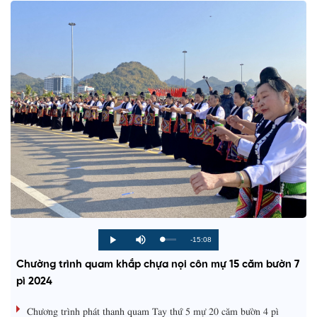
R
-15:08
L
P
P
M
o
r
l
u
a
o
a
t
e
Chường trình quam khắp chựa nọi côn mự 15 căm bườn 7
d
g
y
e
e
r
d
e
pì 2024
m
:
s
0
s
%
:
a
Chương trình phát thanh quam Tay thứ 5 mự 20 căm bườn 4 pì
0
%