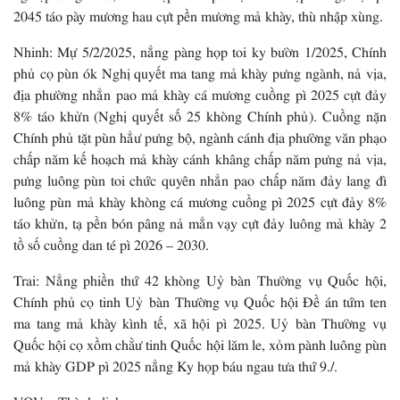
2045 táo pày mương hau cựt pền mương mả khày, thù nhập xùng.
Nhinh: Mự 5/2/2025, nẳng pàng họp toi ky bườn 1/2025, Chính
phủ cọ pùn ók Nghị quyết ma tang mả khày pưng ngành, nả vịa,
địa phường nhẳn pao mả khày cá mương cuồng pì 2025 cựt đảy
8% táo khửn (Nghị quyết số 25 khòng Chính phủ). Cuồng nặn
Chính phủ tặt pùn hẳư pưng bộ, ngành cánh địa phường văn phạo
chấp năm kế hoạch mả khày cánh khâng chấp năm pưng nả vịa,
pưng luông pùn toi chức quyên nhẳn pao chấp năm đảy lang đì
luông pùn mả khày khòng cá mương cuồng pì 2025 cựt đảy 8%
táo khửn, tạ pền bón pâng nả mẳn vạy cựt đảy luông mả khày 2
tồ số cuồng dan té pì 2026 – 2030.
Trai: Nẳng phiền thứ 42 khòng Uỷ bàn Thường vụ Quốc hội,
Chính phủ cọ tinh Uỷ bàn Thường vụ Quốc hội Đề án tứm ten
ma tang mả khày kình tế, xã hội pì 2025. Uỷ bàn Thường vụ
Quốc hội cọ xồm chằư tinh Quốc hội lăm le, xỏm pành luông pùn
mả khày GDP pì 2025 nẳng Ky họp báu ngau tưa thứ 9./.
VOV – Thành dịch