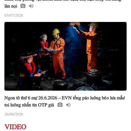
làn nọi
03/07/2026
Ngon tô thứ 6 mự 26.6.2026 – EVN tống páo luông bẻo lưa mắư
toi luông nhắn tin OTP giả
26/06/2026
VIDEO