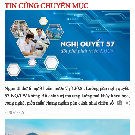
TIN CÙNG CHUYÊN MỤC
Ngon tô thứ 6 mự 31 căm bườn 7 pì 2026: Luông pùn nghị quyết
57-NQ/TW khòng Bộ chính trị ma tang luông mả khày khoa học,
công nghệ, piến mắư chang ngắm pùn cánh nhại chiên số
31/07/2026