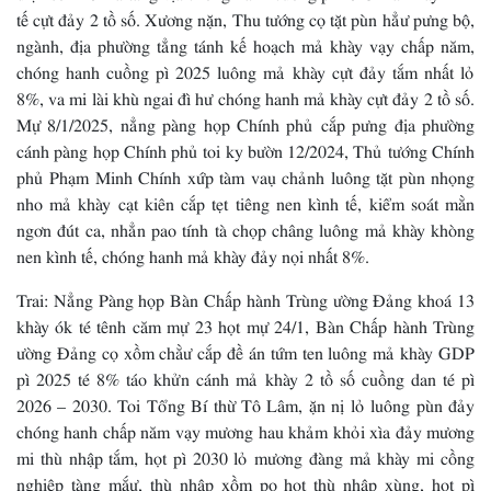
tế cựt đảy 2 tồ số. Xương nặn, Thu tướng cọ tặt pùn hẳư pưng bộ,
ngành, địa phường tẳng tánh kế hoạch mả khày vạy chấp năm,
chóng hanh cuồng pì 2025 luông mả khày cựt đảy tắm nhất lỏ
8%, va mi lài khù ngai đì hư chóng hanh mả khày cựt đảy 2 tồ số.
Mự 8/1/2025, nẳng pàng họp Chính phủ cắp pưng địa phường
cánh pàng họp Chính phủ toi ky bườn 12/2024, Thủ tướng Chính
phủ Phạm Minh Chính xứp tàm vaụ chảnh luông tặt pùn nhọng
nho mả khày cạt kiên cắp tẹt tiêng nen kình tế, kiểm soát mằn
ngơn đút ca, nhẳn pao tính tà chọp châng luông mả khày khòng
nen kình tế, chóng hanh mả khày đảy nọi nhất 8%.
Trai: Nẳng Pàng họp Bàn Chấp hành Trùng ường Đảng khoá 13
khày ók té tênh căm mự 23 họt mự 24/1, Bàn Chấp hành Trùng
ường Đảng cọ xồm chằư cắp đề án tứm ten luông mả khày GDP
pì 2025 té 8% táo khửn cánh mả khày 2 tồ số cuồng dan té pì
2026 – 2030. Toi Tổng Bí thừ Tô Lâm, ặn nị lỏ luông pùn đảy
chóng hanh chấp năm vạy mương hau khảm khỏi xìa đảy mương
mi thù nhập tắm, họt pì 2030 lỏ mương đàng mả khày mi cồng
nghiệp tàng mắư, thù nhập xồm po họt thù nhập xùng, họt pì