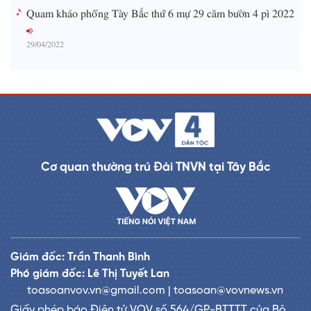
Quam kháo phổng Tày Bắc thứ 6 mự 29 căm bườn 4 pì 2022
29/04/2022
Cơ quan thường trú Đài TNVN tại Tây Bắc
Giám đốc: Trần Thanh Bình
Phó giám đốc: Lê Thị Tuyết Lan
toasoanvov.vn@gmail.com | toasoan@vovnews.vn
Giấy phép báo Điện tử VOV số 564/GP-BTTTT của Bộ