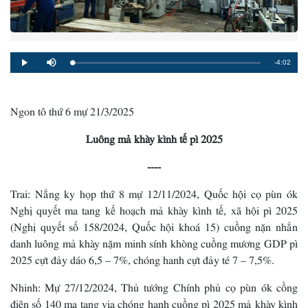
Remaining
-4:02
Loaded
:
Progress
:
Play
Mute
0%
0%
Time
Ngon tô thứ 6 mự 21/3/2025
Luông mả khày kình tế pì 2025
----
Trai: Nẳng ky họp thứ 8 mự 12/11/2024, Quốc hội cọ pùn ók
Nghị quyết ma tang kế hoạch mả khày kình tế, xã hội pì 2025
(Nghị quyết số 158/2024, Quốc hội khoá 15) cuồng nặn nhẳn
danh luông mả khày nặm minh sính khòng cuồng mương GDP pì
2025 cựt đảy dáo 6,5 – 7%, chóng hanh cựt đảy té 7 – 7,5%.
Nhinh: Mự 27/12/2024, Thủ tướng Chính phủ cọ pùn ók cồng
điện số 140 ma tang vịa chóng hanh cuồng pì 2025 mả khày kình