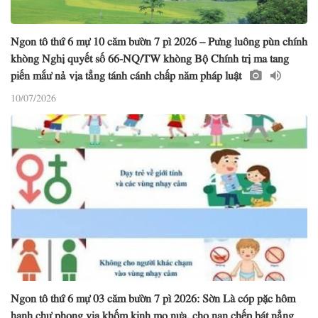
Ngon tô thứ 6 mự 10 căm bườn 7 pì 2026 – Pưng luông pùn chính
khòng Nghị quyết số 66-NQ/TW khòng Bộ Chính trị ma tang
piến mắư nả vịa tẳng tánh cánh chấp năm pháp luật
10/07/2026
Ngon tô thứ 6 mự 03 căm bườn 7 pì 2026: Sờn Là cóp pặc hôm
hanh chự phong vịa khốm kinh mo nựa, chọ nạn chếp bát nẳng