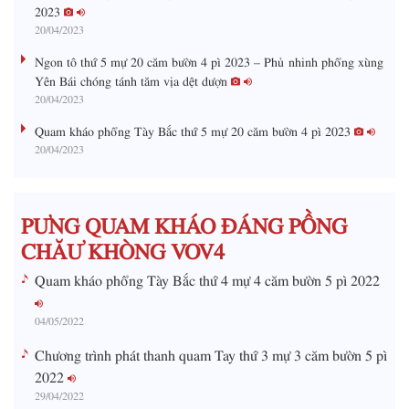
2023
i
20/04/2023
n
Ngon tô thứ 5 mự 20 căm bườn 4 pì 2023 – Phủ nhinh phổng xùng
i
Yên Bái chóng tánh tăm vịa dệt dượn
20/04/2023
n
g
Quam kháo phổng Tày Bắc thứ 5 mự 20 căm bườn 4 pì 2023
20/04/2023
T
i
m
PƯNG QUAM KHÁO ĐÁNG PỒNG
e
CHĂƯ KHÒNG VOV4
Quam kháo phổng Tày Bắc thứ 4 mự 4 căm bườn 5 pì 2022
04/05/2022
Chương trình phát thanh quam Tay thứ 3 mự 3 căm bườn 5 pì
2022
29/04/2022