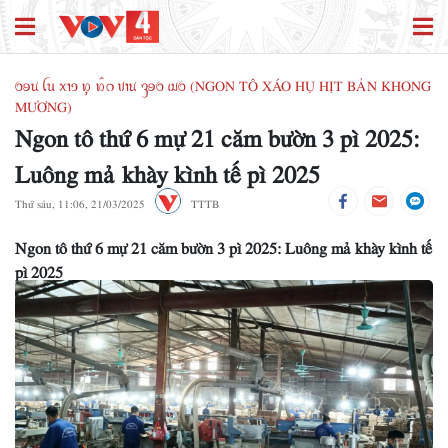
ꪉꪮꪙ ꪶꪕ ꪎꪱꪫ ꪭꪴ ꪭꪲꪒ ꪚꪱꪙ ꪅꪮꪉ ꪹꪣꪉ (NGON TÔ XÁO HỤ HỊT BẢN KHONG
MƯƠNG)
Ngon tô thứ 6 mự 21 căm bườn 3 pì 2025:
Luông mả khày kình tế pì 2025
Thứ sáu, 11:06, 21/03/2025
TTTB
Ngon tô thứ 6 mự 21 căm bườn 3 pì 2025: Luông mả khày kình tế
pì 2025