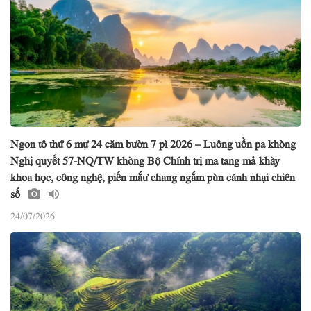
Ngon tô thứ 6 mự 24 căm bườn 7 pì 2026 – Luông uồn pa khòng
Nghị quyết 57-NQ/TW khòng Bộ Chính trị ma tang mả khày
khoa học, công nghệ, piến mắư chang ngắm pùn cánh nhại chiên
số
24/07/2026