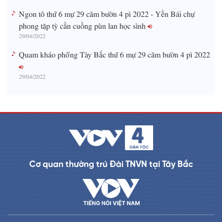
Ngon tô thứ 6 mự 29 căm bườn 4 pì 2022 - Yền Bái chự
phong tặp tỳ cằn cuồng pùn lan học sình
29/04/2022
Quam kháo phổng Tày Bắc thứ 6 mự 29 căm bườn 4 pì 2022
29/04/2022
Cơ quan thường trú Đài TNVN tại Tây Bắc