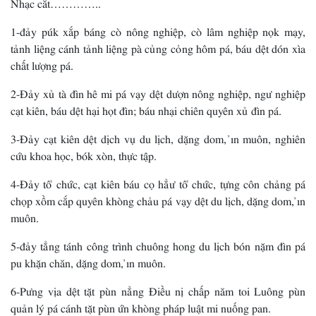
Nhạc cắt…………..
1-đảy púk xắp báng cò nông nghiệp, cò lâm nghiệp nọk mạy,
tảnh liệng cánh tảnh liệng pà củng cỏng hôm pá, báu dệt dón xìa
chất lượng pá.
2-Đảy xủ tà đìn hê mi pá vạy dệt dượn nông nghiệp, ngư nghiệp
cạt kiên, báu dệt hại họt đìn; báu nhại chiên quyên xủ đìn pá.
3-Đảy cạt kiên dệt dịch vụ du lịch, dặng dom, ỉn muôn, nghiên
cứu khoa học, bók xòn, thực tập.
4-Đảy tổ chức, cạt kiên báu cọ hẳư tổ chức, tựng côn chảng pá
chọp xồm cắp quyên khòng chảu pá vạy dệt du lịch, dặng dom, ỉn
muôn.
5-đảy tẳng tánh công trình chuông hong du lịch bón nặm đìn pá
pu khặn chăn, dặng dom, ỉn muôn.
6-Pưng vịa dệt tặt pùn nẳng Điều nị chấp năm toi Luông pùn
quản lý pá cánh tặt pùn ứn khòng pháp luật mi nuống pan.