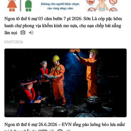
Ngon tô thứ 6 mự 03 căm bườn 7 pì 2026: Sờn Là cóp pặc hôm
hanh chự phong vịa khốm kinh mo nựa, chọ nạn chếp bát nẳng
làn nọi
03/07/2026
Ngon tô thứ 6 mự 26.6.2026 – EVN tống páo luông bẻo lưa mắư
toi luông nhắn tin OTP giả