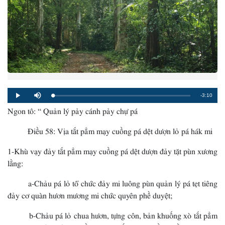
Remaining
-3:10
Loaded
:
Progress
:
Play
Mute
0%
0%
Ngon tô: “ Quản lý pảy cánh pảy chự pá
Time
Điều 58: Vịa tắt pẳm mạy cuồng pá dệt dượn lỏ pá hák mi
1-Khù vạy đảy tắt pẳm mạy cuồng pá dệt dượn đảy tặt pùn xương
lằng:
a-Chảu pá lỏ tổ chức đảy mi luông pùn quản lý pá tẹt tiêng
đảy cơ quàn hươn mương mi chức quyên phề duyệt;
b-Chảu pá lỏ chua hươn, tựng côn, bản khuống xò tắt pẳm