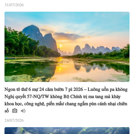
31/07/2026
Ngon tô thứ 6 mự 24 căm bườn 7 pì 2026 – Luông uồn pa khòng
Nghị quyết 57-NQ/TW khòng Bộ Chính trị ma tang mả khày
khoa học, công nghệ, piến mắư chang ngắm pùn cánh nhại chiên
số
24/07/2026