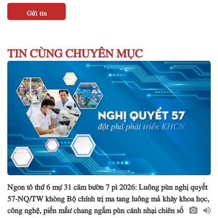
TIN CÙNG CHUYÊN MỤC
Ngon tô thứ 6 mự 31 căm bườn 7 pì 2026: Luông pùn nghị quyết
57-NQ/TW khòng Bộ chính trị ma tang luông mả khày khoa học,
công nghệ, piến mắư chang ngắm pùn cánh nhại chiên số