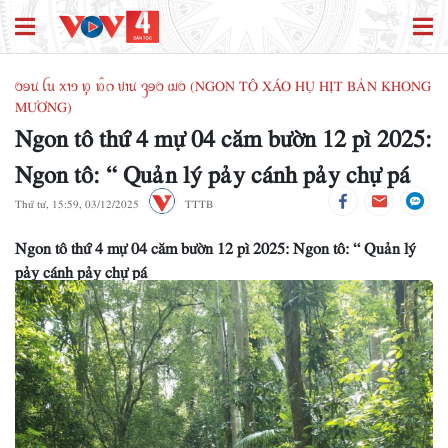
ꪉꪮꪙ ꪶꪕ ꪎꪱꪫ ꪭꪴ ꪭꪲꪒ ꪚꪱꪙ ꪅꪮꪉ ꪹꪣꪉ (NGON TÔ XÁO HỤ HỊT BẢN KHONG
MƯƠNG)
Ngon tô thứ 4 mự 04 căm bườn 12 pì 2025:
Ngon tô: “ Quản lý pảy cánh pảy chự pá
Thứ tư, 15:59, 03/12/2025
TTTB
Ngon tô thứ 4 mự 04 căm bườn 12 pì 2025: Ngon tô: “ Quản lý
pảy cánh pảy chự pá