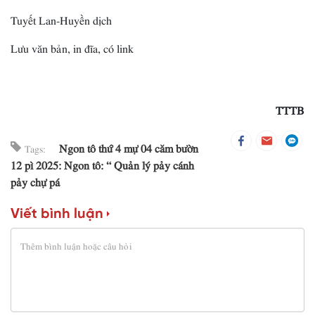
Tuyết Lan-Huyền dịch
Lưu văn bản, in đĩa, có link
TTTB
Ngon tô thứ 4 mự 04 căm bườn
Tags:
12 pì 2025: Ngon tô: “ Quản lý pảy cánh
pảy chự pá
Viết bình luận