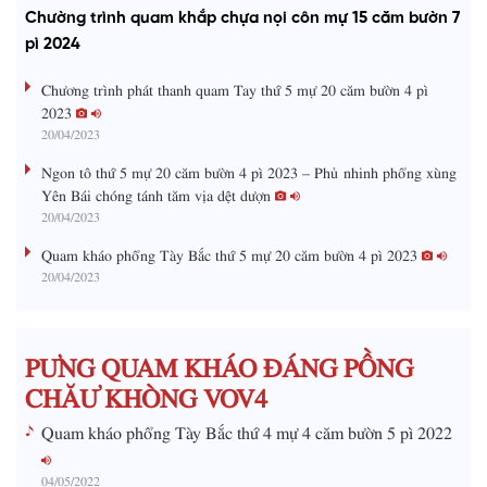
a
o
a
t
e
Chường trình quam khắp chựa nọi côn mự 15 căm bườn 7
d
g
y
e
e
r
d
e
pì 2024
m
:
s
0
s
%
:
a
Chương trình phát thanh quam Tay thứ 5 mự 20 căm bườn 4 pì
0
%
2023
i
20/04/2023
n
Ngon tô thứ 5 mự 20 căm bườn 4 pì 2023 – Phủ nhinh phổng xùng
i
Yên Bái chóng tánh tăm vịa dệt dượn
20/04/2023
n
g
Quam kháo phổng Tày Bắc thứ 5 mự 20 căm bườn 4 pì 2023
20/04/2023
T
i
m
PƯNG QUAM KHÁO ĐÁNG PỒNG
e
CHĂƯ KHÒNG VOV4
Quam kháo phổng Tày Bắc thứ 4 mự 4 căm bườn 5 pì 2022
04/05/2022