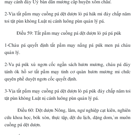
mạy cánh đảy Uỷ bàn dần mương cấp huyện xồm chằư.
2-Vịa tắt pẳm mạy cuồng pá dệt dượn lỏ pá hák mi đảy chấp năm
toi tặt pùn khòng Luật nị cánh luông pùn quản lý pá.
Điều 59: Tắt pẳm mạy cuồng pá dệt dượn lỏ pá pá púk
1-Chảu pá quyết định tắt pẳm mạy nẳng pá púk men pá chảu
quản lý.
2-Va pá púk xủ ngơn cốc ngần sách hươn mương, chảu pá đảy
tánh ók hồ sơ tắt pẳm mạy tinh cơ quàn hươn mương mi chức
quyên phề duyệt ngơn cốc quyết định.
3-Vịa tắt pẳm mạy cuồng pá dệt dượn lỏ pá púk đảy chấp năm toi
tặt pùn khòng Luật nị cánh luông pùn quản lý pá.
Điều 60: Dệt dượn Nông, lâm, ngư nghiệp cạt kiên, nghiên
cứu khoa học, bók xòn, thực tập, dệt du lịch, dặng dom, ỉn muôn
cuồng pá dệt dượn.