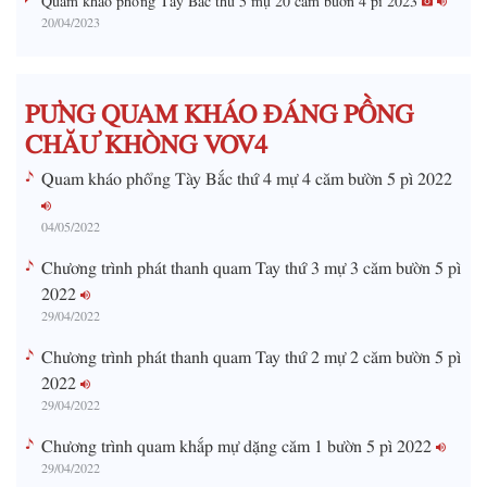
20/04/2023
T
i
m
PƯNG QUAM KHÁO ĐÁNG PỒNG
e
CHĂƯ KHÒNG VOV4
Quam kháo phổng Tày Bắc thứ 4 mự 4 căm bườn 5 pì 2022
04/05/2022
Chương trình phát thanh quam Tay thứ 3 mự 3 căm bườn 5 pì
2022
29/04/2022
Chương trình phát thanh quam Tay thứ 2 mự 2 căm bườn 5 pì
2022
29/04/2022
Chương trình quam khắp mự dặng căm 1 bườn 5 pì 2022
29/04/2022