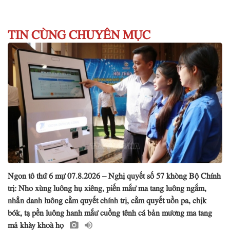
TIN CÙNG CHUYÊN MỤC
Ngon tô thứ 6 mự 07.8.2026 – Nghị quyết số 57 khòng Bộ Chính
trị: Nho xùng luông hụ xiêng, piến mắư ma tang luông ngắm,
nhẳn danh luông cằm quyết chính trị, cằm quyết uồn pa, chịk
bók, tạ pền luông hanh mắư cuồng tênh cá bản mương ma tang
mả khày khoà họ