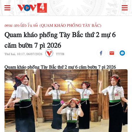
ꪁꪱꪫꪣ ꪄꪱꪫ ꪶꪠꪉ ꪼꪕ ꪚꪀꪰ (QUAM KHÁO PHỔNG TÀY BẮC)
Quam kháo phổng Tày Bắc thứ 2 mự 6
căm bườn 7 pì 2026
Thứ hai, 10:17, 06/07/2026
TTTB
Quam kháo phổng Tày Bắc thứ 2 mự 6 căm bườn 7 pì 2026