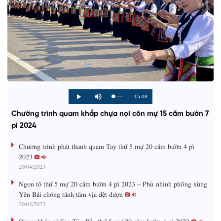
R
-15:08
L
P
P
M
o
r
l
u
a
o
a
t
e
Chường trình quam khắp chựa nọi côn mự 15 căm bườn 7
d
g
y
e
e
r
d
e
pì 2024
m
:
s
0
s
%
:
a
Chương trình phát thanh quam Tay thứ 5 mự 20 căm bườn 4 pì
0
%
2023
i
20/04/2023
n
Ngon tô thứ 5 mự 20 căm bườn 4 pì 2023 – Phủ nhinh phổng xùng
i
Yên Bái chóng tánh tăm vịa dệt dượn
20/04/2023
n
g
Quam kháo phổng Tày Bắc thứ 5 mự 20 căm bườn 4 pì 2023