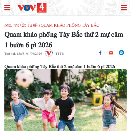
ꪁꪱꪫꪣ ꪄꪱꪫ ꪶꪠꪉ ꪼꪕ ꪚꪀꪰ (QUAM KHÁO PHỔNG TÀY BẮC)
Quam kháo phổng Tày Bắc thứ 2 mự căm
1 bườn 6 pì 2026
Thứ hai, 15:58, 01/06/2026
TTTB
Quam kháo phổng Tày Bắc thứ 2 mự căm 1 bườn 6 pì 2026