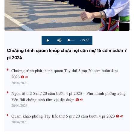
R
-15:08
L
P
P
M
o
r
l
u
a
o
a
t
e
Chường trình quam khắp chựa nọi côn mự 15 căm bườn 7
d
g
y
e
e
r
d
e
pì 2024
m
:
s
0
s
%
:
a
Chương trình phát thanh quam Tay thứ 5 mự 20 căm bườn 4 pì
0
%
2023
i
20/04/2023
n
Ngon tô thứ 5 mự 20 căm bườn 4 pì 2023 – Phủ nhinh phổng xùng
i
Yên Bái chóng tánh tăm vịa dệt dượn
20/04/2023
n
g
Quam kháo phổng Tày Bắc thứ 5 mự 20 căm bườn 4 pì 2023
20/04/2023
T
i