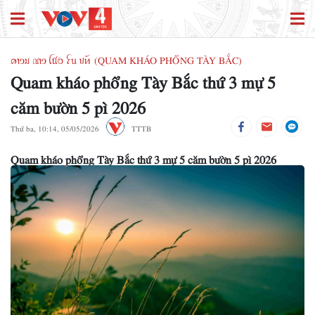
ꪁꪱꪫꪣ ꪄꪱꪫ ꪶꪠꪉ ꪼꪕ ꪚꪀꪰ (QUAM KHÁO PHỔNG TÀY BẮC)
Quam kháo phổng Tày Bắc thứ 3 mự 5
căm bườn 5 pì 2026
Thứ ba, 10:14, 05/05/2026
TTTB
Quam kháo phổng Tày Bắc thứ 3 mự 5 căm bườn 5 pì 2026