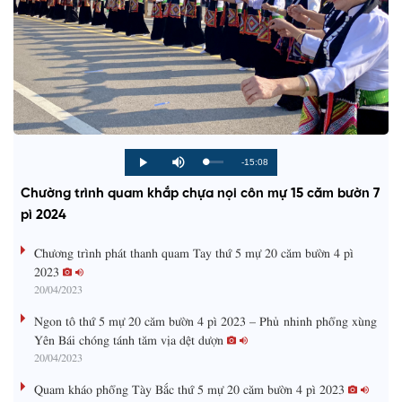
R
-15:08
L
P
P
M
o
r
l
u
a
o
a
t
e
Chường trình quam khắp chựa nọi côn mự 15 căm bườn 7
d
g
y
e
e
r
d
e
pì 2024
m
:
s
0
s
%
:
a
Chương trình phát thanh quam Tay thứ 5 mự 20 căm bườn 4 pì
0
%
2023
i
20/04/2023
n
Ngon tô thứ 5 mự 20 căm bườn 4 pì 2023 – Phủ nhinh phổng xùng
i
Yên Bái chóng tánh tăm vịa dệt dượn
20/04/2023
n
g
Quam kháo phổng Tày Bắc thứ 5 mự 20 căm bườn 4 pì 2023