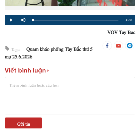
Remaining
-4:38
Loaded
:
Progress
:
Play
Mute
0%
0%
VOV Tay Bac
Time
Quam kháo phổng Tày Bắc thứ 5
Tags:
mự 25.6.2026
Viết bình luận