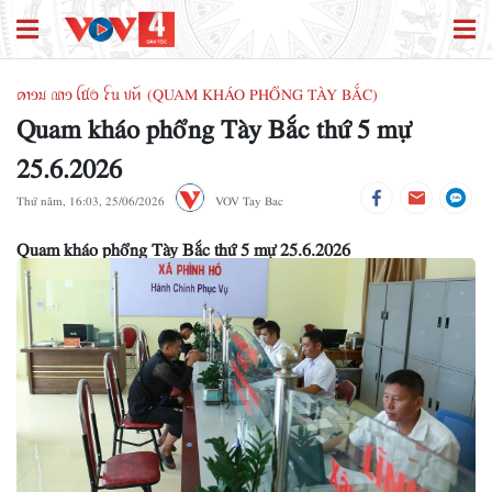
ꪁꪱꪫꪣ ꪄꪱꪫ ꪶꪠꪉ ꪼꪕ ꪚꪀꪰ (QUAM KHÁO PHỔNG TÀY BẮC)
Quam kháo phổng Tày Bắc thứ 5 mự
25.6.2026
Thứ năm, 16:03, 25/06/2026
VOV Tay Bac
Quam kháo phổng Tày Bắc thứ 5 mự 25.6.2026