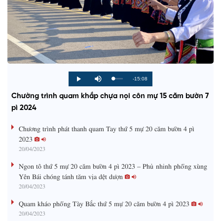
R
-15:08
L
P
P
M
o
r
l
u
a
o
a
t
e
Chường trình quam khắp chựa nọi côn mự 15 căm bườn 7
d
g
y
e
e
r
d
e
pì 2024
m
:
s
0
s
%
:
a
Chương trình phát thanh quam Tay thứ 5 mự 20 căm bườn 4 pì
0
%
2023
i
20/04/2023
n
Ngon tô thứ 5 mự 20 căm bườn 4 pì 2023 – Phủ nhinh phổng xùng
i
Yên Bái chóng tánh tăm vịa dệt dượn
20/04/2023
n
g
Quam kháo phổng Tày Bắc thứ 5 mự 20 căm bườn 4 pì 2023
20/04/2023
T