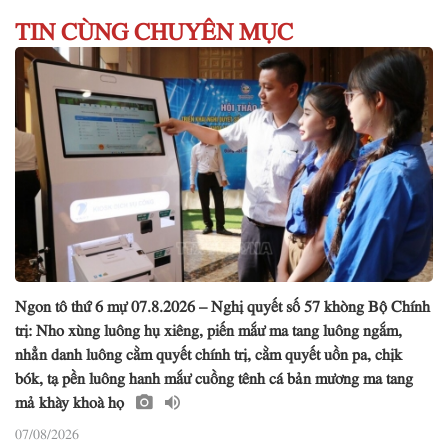
TIN CÙNG CHUYÊN MỤC
Ngon tô thứ 6 mự 07.8.2026 – Nghị quyết số 57 khòng Bộ Chính
trị: Nho xùng luông hụ xiêng, piến mắư ma tang luông ngắm,
nhẳn danh luông cằm quyết chính trị, cằm quyết uồn pa, chịk
bók, tạ pền luông hanh mắư cuồng tênh cá bản mương ma tang
mả khày khoà họ
07/08/2026