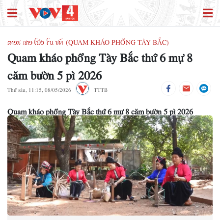
ꪁꪱꪫꪣ ꪄꪱꪫ ꪶꪠꪉ ꪼꪕ ꪚꪀꪰ (QUAM KHÁO PHỔNG TÀY BẮC)
Quam kháo phổng Tày Bắc thứ 6 mự 8
căm bườn 5 pì 2026
Thứ sáu, 11:15, 08/05/2026
TTTB
Quam kháo phổng Tày Bắc thứ 6 mự 8 căm bườn 5 pì 2026