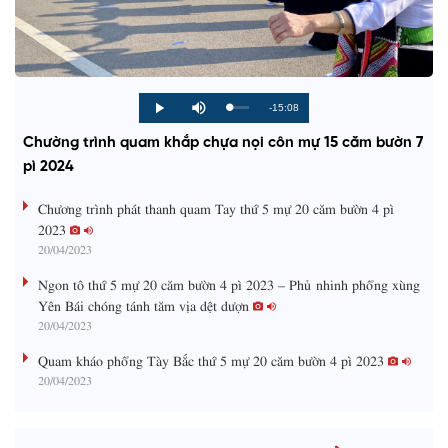
R
-15:08
L
P
P
M
o
r
l
u
a
o
a
t
e
Chường trình quam khắp chựa nọi côn mự 15 căm bườn 7
d
g
y
e
e
r
d
e
pì 2024
m
:
s
0
s
%
:
a
Chương trình phát thanh quam Tay thứ 5 mự 20 căm bườn 4 pì
0
%
2023
i
20/04/2023
n
Ngon tô thứ 5 mự 20 căm bườn 4 pì 2023 – Phủ nhinh phổng xùng
i
Yên Bái chóng tánh tăm vịa dệt dượn
20/04/2023
n
g
Quam kháo phổng Tày Bắc thứ 5 mự 20 căm bườn 4 pì 2023
20/04/2023
T
i
m