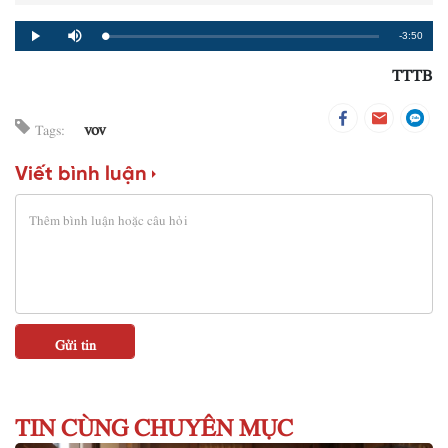
Remaining
-3:50
Loaded
:
Progress
:
Play
Mute
0%
0%
TTTB
Time
vov
Tags:
Viết bình luận
TIN CÙNG CHUYÊN MỤC