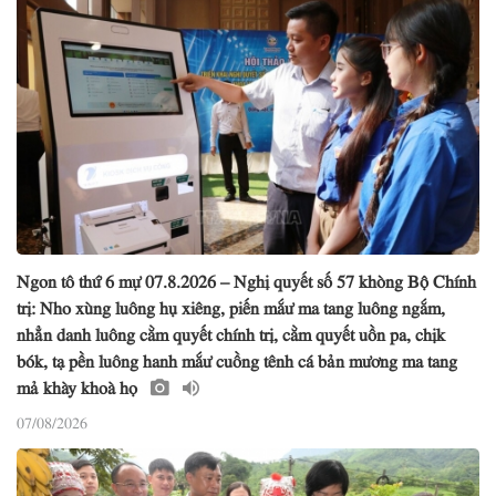
Ngon tô thứ 6 mự 07.8.2026 – Nghị quyết số 57 khòng Bộ Chính
trị: Nho xùng luông hụ xiêng, piến mắư ma tang luông ngắm,
nhẳn danh luông cằm quyết chính trị, cằm quyết uồn pa, chịk
bók, tạ pền luông hanh mắư cuồng tênh cá bản mương ma tang
mả khày khoà họ
07/08/2026