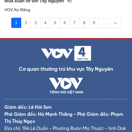
Mùa xuân về với Tây Nguyên
VOV.Xơ Đăng
1
2
3
4
5
6
7
8
9
…
››
Cơ quan thường trú khu vực Tây Nguyên
Giám đốc: Lê Hải Sơn
Phó Giám đốc: Hà Mạnh Thắng - Phó Giám đốc: Phạm
Thị Thúy Ngọc
Địa chỉ: 19A Lê Duẩn - Phường Buôn Ma Thuột - tỉnh Dak