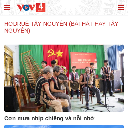
HƠDRUÊ TÂY NGUYÊN (BÀI HÁT HAY TÂY
NGUYÊN)
Cơn mưa nhịp chiêng và nỗi nhớ