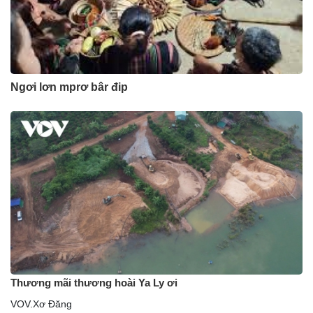
Ngơi lơn mprơ bâr đip
Thương mãi thương hoài Ya Ly ơi
VOV.Xơ Đăng