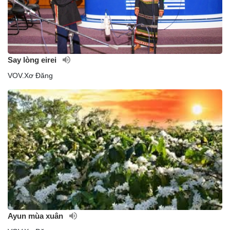
Say lòng eirei
VOV.Xơ Đăng
Ayun mùa xuân