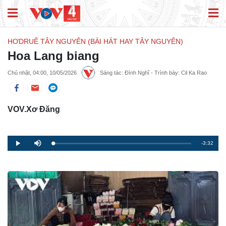
HƠDRUÊ TÂY NGUYÊN (BÀI HÁT HAY TÂY NGUYÊN)
Hoa Lang biang
Chủ nhật, 04:00, 10/05/2026
Sáng tác: Đình Nghĩ - Trình bày: Cil Ka Rao
VOV.Xơ Đăng
Remaining
-3:32
Loaded
:
Progress
:
Play
Mute
0%
0%
Time