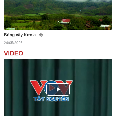
Bóng cây Kơnia
24/05/2026
VIDEO
P
l