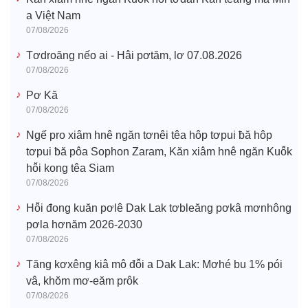
a Việt Nam
07/08/2026
Tơdroăng nếo ai - Hâi pơtăm, lơ 07.08.2026
07/08/2026
Pơ Kă
07/08/2026
Ngế pro xiâm hnê ngăn tơnêi têa hôp tơpui ƀă hôp
tơpui ƀă pôa Sophon Zaram, Kăn xiâm hnê ngăn Kuô̆k
hô̆i kong têa Siam
07/08/2026
Hô̆i đong kuăn pơlê Dak Lak tơbleăng pơkâ mơnhông
pơla hơnăm 2026-2030
07/08/2026
Tăng kơxêng kiâ mô đô̆i a Dak Lak: Mơhé bu 1% pói
vâ, khŏm mơ-eăm prôk
07/08/2026