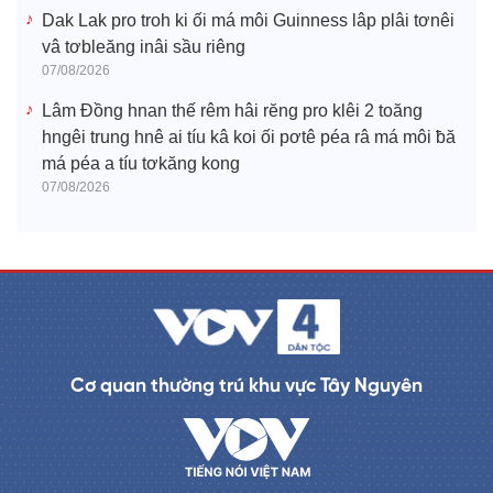
Dak Lak pro troh ki ối má môi Guinness lâp plâi tơnêi
vâ tơbleăng inâi sầu riêng
07/08/2026
Lâm Đồng hnan thế rêm hâi rĕng pro klêi 2 toăng
hngêi trung hnê ai tíu kâ koi ối pơtê péa râ má môi ƀă
má péa a tíu tơkăng kong
07/08/2026
Cơ quan thường trú khu vực Tây Nguyên