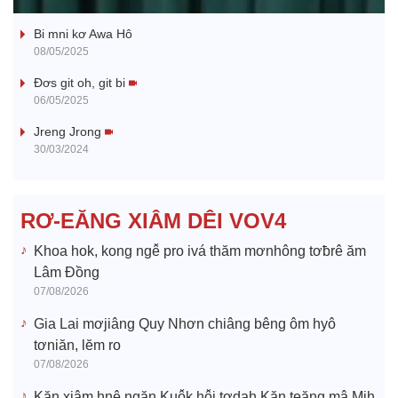
Ba ối dê̆ Dam Teang
a
Bi mni kơ Awa Hô
y
08/05/2025
V
Đơs git oh, git bi
06/05/2025
i
Jreng Jrong
30/03/2024
d
e
RƠ-EĂNG XIÂM DÊI VOV4
o
Khoa hok, kong ngê̆ pro ivá thăm mơnhông tơƀrê ăm
Lâm Đồng
07/08/2026
Gia Lai mơjiâng Quy Nhơn chiâng bêng ôm hyô
tơniăn, lĕm ro
07/08/2026
Kăn xiâm hnê ngăn Kuô̆k hô̆i tơdah Kăn teăng mâ Mih