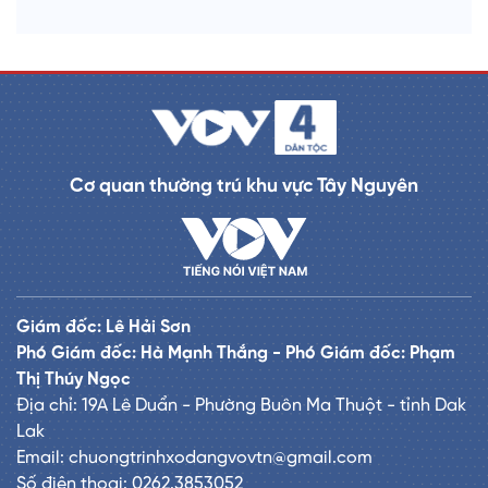
Cơ quan thường trú khu vực Tây Nguyên
Giám đốc: Lê Hải Sơn
Phó Giám đốc: Hà Mạnh Thắng - Phó Giám đốc: Phạm
Thị Thúy Ngọc
Địa chỉ: 19A Lê Duẩn - Phường Buôn Ma Thuột - tỉnh Dak
Lak
Email: chuongtrinhxodangvovtn@gmail.com
Số điện thoại: 0262.3853052