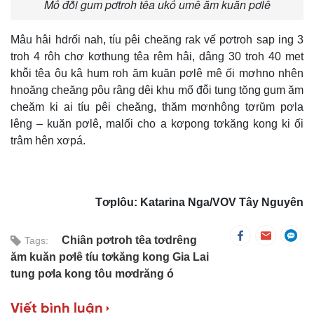
Mố đô̆i gum pơtroh têa ukố umê ăm kuăn pơlê
Mâu hâi hdrối nah, tíu pêi cheăng rak vế pơtroh sap ing 3
troh 4 rôh chơ kơthung têa rêm hâi, dâng 30 troh 40 met
khô̆i têa ôu kâ hum roh ăm kuăn pơlê mê ối mơhno nhên
hnoăng cheăng pôu râng dêi khu mố đô̆i tung tŏng gum ăm
cheăm ki ai tíu pêi cheăng, thăm mơnhông tơrŭm pơla
lêng – kuăn pơlê, malối cho a kơpong tơkăng kong ki ối
trâm hên xơpá.
Tơplôu: Katarina Nga/VOV Tây Nguyên
Chiân pơtroh têa tơdrêng
Tags:
ăm kuăn pơlê tíu tơkăng kong Gia Lai
tung pơla kong tôu mơdrăng ó
Viết bình luận