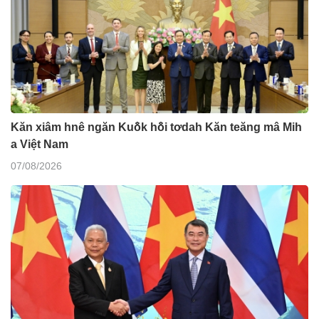
Kăn xiâm hnê ngăn Kuô̆k hô̆i tơdah Kăn teăng mâ Mih
a Việt Nam
07/08/2026