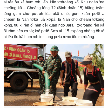
ai têa ôu kâ hum roh jiếo. Hlo tơdroăng kố, Khu ngăn ‘na
cheăng kâ – Cheăng lêng 72 (Ƀinh đoân 15) hiăng teăm
tŏng gum chơ pơtroh têa ukố umê, gum kuăn pơlê a
cheăm Ia Nan tơkâ luâ xơpá. Ia Nan cho cheăm tơkăng
kong, tíu ki rêh ối hên dêi kuăn ngo Jarai, tơdroăng rêh kâ
ối trâm hên xơpá; krê pơlê Sơn ai 115 rơpŏng nhăng ôh tá
ai têa ôu kâ hum roh ton tung pơla rơnó tôu mơdrăng.