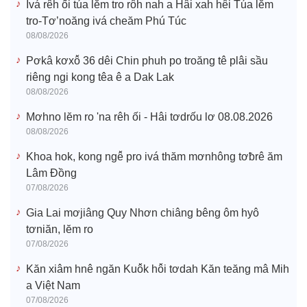
Ivá rêh ối túa lĕm tro rôh nah a Hâi xah hêi Túa lĕm
tro-Tơ’noăng ivá cheăm Phú Túc
08/08/2026
Pơkâ kơxô̆ 36 dêi Chin phuh po troăng tê plâi sầu
riêng ngi kong têa ê a Dak Lak
08/08/2026
Mơhno lĕm ro 'na rêh ối - Hâi tơdrốu lơ 08.08.2026
08/08/2026
Khoa hok, kong ngê̆ pro ivá thăm mơnhông tơƀrê ăm
Lâm Đồng
07/08/2026
Gia Lai mơjiâng Quy Nhơn chiâng bêng ôm hyô
tơniăn, lĕm ro
07/08/2026
Kăn xiâm hnê ngăn Kuô̆k hô̆i tơdah Kăn teăng mâ Mih
a Việt Nam
07/08/2026