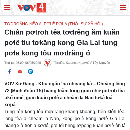
TƠDROĂNG NẾO AI PƠLÊ PƠLA (THỜI SỰ XÃ HỘI)
Chiân pơtroh têa tơdrêng ăm kuăn
pơlê tíu tơkăng kong Gia Lai tung
pơla kong tôu mơdrăng ó
Thứ tư, 05:00, 06/05/2026
Tơplôu: Katarina Nga/VOV Tây Nguyên
VOV.Xơ Đăng - Khu ngăn ‘na cheăng kâ – Cheăng lêng
72 (Ƀinh đoân 15) hiăng teăm tŏng gum chơ pơtroh têa
ukố umê, gum kuăn pơlê a cheăm Ia Nan tơkâ luâ
xơpá.
Tung rôh kong tôu mơdrăng khăng khoăng, hên klôh têa,
long têa a cheăm Ia Nan, kong pơlê kong pơlê Gia Lai
hiăng xiâ troh a kơdó, pro lối hrĭng rơpŏng kuăn pơlê ôh tá