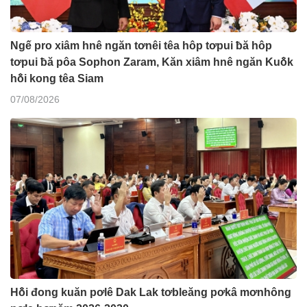
Ngế pro xiâm hnê ngăn tơnêi têa hôp tơpui ƀă hôp
tơpui ƀă pôa Sophon Zaram, Kăn xiâm hnê ngăn Kuô̆k
hô̆i kong têa Siam
07/08/2026
Hô̆i đong kuăn pơlê Dak Lak tơbleăng pơkâ mơnhông