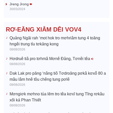
i
Jreng Jrong
30/03/2024
d
e
RƠ-EĂNG XIÂM DÊI VOV4
o
Quảng Ngãi rah ‘mot hok tro mơhriâm tung 4 toăng
hngêi trung tíu tơkăng kong
08/08/2026
Hơdruê tiâ pro tơhmâ Mơnê Đảng, Tơnêi têa
08/08/2026
Dak Lak pro păng ‘nâng tiô Tơdroăng pơkâ kơxô̆ 80 a
mâu lâm hnê tôu chêng tung pơlê
08/08/2026
Mơngiơk mơhno túa lĕm tro têa kơxĭ tung Tĭng rơkâu
xối ká Phan Thiết
08/08/2026