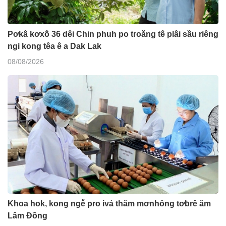
Pơkâ kơxô̆ 36 dêi Chin phuh po troăng tê plâi sầu riêng
ngi kong têa ê a Dak Lak
08/08/2026
Khoa hok, kong ngê̆ pro ivá thăm mơnhông tơƀrê ăm
Lâm Đồng