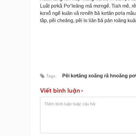
Luât pơkâ Pơ’leăng mâ mơngế. Tiah mê, rê
kơxô̆ ngế kuăn vâ rơnêh ƀă kơtăn pơla mâu 
tâp, pêi cheăng, pêi lo liăn ƀă păn roăng ku
Pêi kơtăng xoăng râ hnoăng
Tags:
Viết bình luận