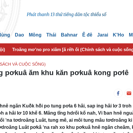
 Nùng
Dao
Mông
Thái
Bahnar
Ê đê
Jarai
K'Ho
M
ội)
Troăng mơ’no pro xiâm [ă rêh ối (Chính sách và cuộc sốn
 SÁCH VÀ CUỘC SỐNG)
ng pơkuâ ăm khu kăn pơkuâ kong pơlê
ê ngăn Kuô̆k hô̆i po tung pơla 6 hâi, sap ing hâi lơ 3 troh 
troh a hâi lơ 10 khế 6. Măng tĭng hdrối kố nah, Vi ƀan hnê ng
ối ‘na tơdroăng Luât, tung mê, ai môi tung mâu tơdroăng ki
tơdroăng Luât pơkâ ‘na rah xo khu pơkuâ hnê ngăn cheăm,