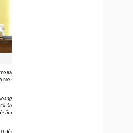
o mơéa
lá mơ-
 xoăng
tối ôh
pêi ăm
10 dêi