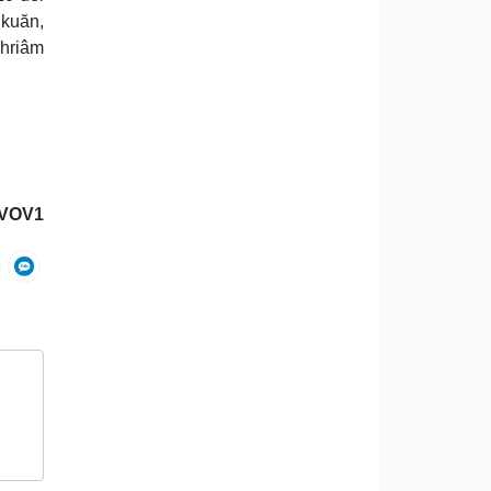
 kuăn,
 hriâm
/VOV1