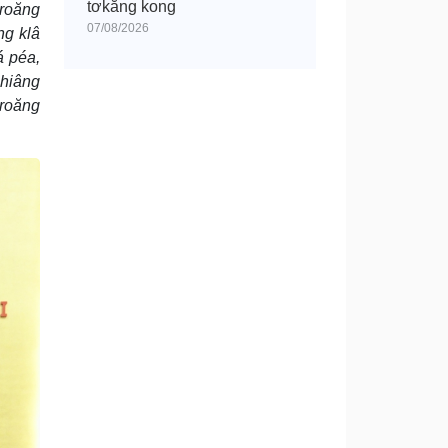
tơkăng kong
troăng
07/08/2026
ng klâ
á péa,
chiâng
troăng