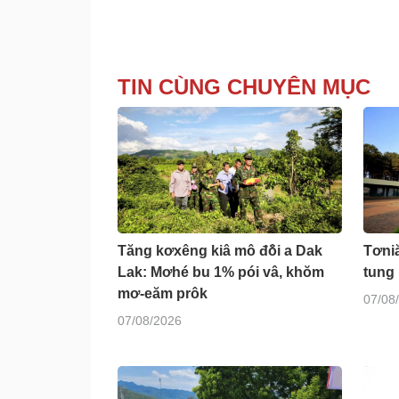
TIN CÙNG CHUYÊN MỤC
Tăng kơxêng kiâ mô đô̆i a Dak
Tơniă
Lak: Mơhé bu 1% pói vâ, khŏm
tung 
mơ-eăm prôk
07/08
07/08/2026