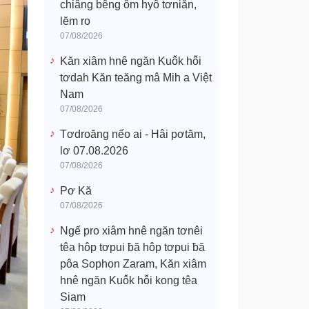
chiâng bêng ôm hyô tơniăn,
lĕm ro
07/08/2026
Kăn xiâm hnê ngăn Kuô̆k hô̆i
tơdah Kăn teăng mâ Mih a Việt
Nam
07/08/2026
Tơdroăng nếo ai - Hâi pơtăm,
lơ 07.08.2026
07/08/2026
Pơ Kă
07/08/2026
Ngế pro xiâm hnê ngăn tơnêi
têa hôp tơpui ƀă hôp tơpui ƀă
pôa Sophon Zaram, Kăn xiâm
hnê ngăn Kuô̆k hô̆i kong têa
Siam