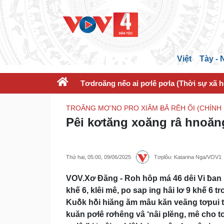
Việt
Tày -
Tơdroăng nếo ai pơlê pơla (Thời sự xã h
TROĂNG MƠ’NO PRO XIÂM ɃĂ RÊH ỐI (CHÍNH
Pêi kơtăng xoăng râ hnoă
Thứ hai, 05:00, 09/06/2025
Tơplôu: Katarina Nga/VOV1
VOV.Xơ Đăng - Roh hôp má 46 dêi Vi ƀan hn
khế 6, klêi mê, po sap ing hâi lơ 9 khế 6 
Kuô̆k hô̆i hiăng ăm mâu kăn veăng tơpui t
kuăn pơlê rơhêng vâ ‘nâi plĕng, mê cho 