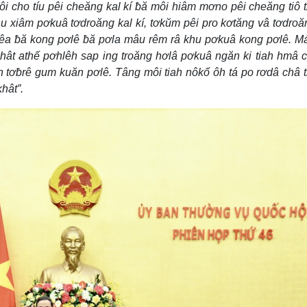
i cho tíu pêi cheăng kal kí ƀă môi hiâm mơno pêi cheăng tiô 
 xiâm pơkuâ tơdroăng kal kí, tơkŭm pêi pro kơtăng vâ tơdroă
êa ƀă kong pơlê ƀă pơla mâu rêm râ khu pơkuâ kong pơlê. M
khât athế pơhlêh sap ing troăng hơlâ pơkuâ ngăn ki tiah hmâ 
n tơƀrê gum kuăn pơlê. Tâng môi tiah nôkố ôh tá po rơdâ châ 
hât”.