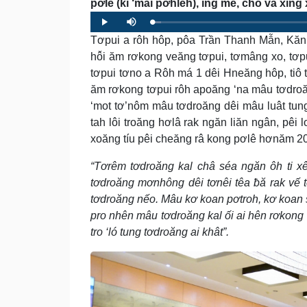
pơlê (ki ‘mâi pơhlêh), ing mê, cho vâ xi
Loaded
:
Progress
:
Play
Mute
0%
0%
Tơpui a rôh hôp, pôa Trần Thanh Mẫn, Kăn x
hô̆i ăm rơkong veăng tơpui, tơmâng xo, tơp
tơpui tơno a Rôh má 1 dêi Hneăng hôp, tiô 
ăm rơkong tơpui rôh apoăng ‘na mâu tơdroăn
‘mot tơ’nôm mâu tơdroăng dêi mâu luât tung
tah lôi troăng hơlâ rak ngăn liăn ngân, pêi 
xoăng tíu pêi cheăng râ kong pơlê hơnăm 20
“Tơrêm tơdroăng kal châ séa ngăn ôh ti xê
tơdroăng mơnhông dêi tơnêi têa ƀă rak vế 
tơdroăng nếo. Mâu kơ koan pơtroh, kơ koan sé
pro nhên mâu tơdroăng kal ối ai hên rơkong 
tro ‘ló tung tơdroăng ai khât”.