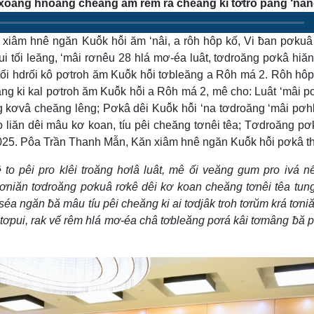
ng xoăng hnoăng cheăng ăm rêm râ cheăng ki tơtro păng ‘nân
iâm hnê ngăn Kuô̆k hô̆i ăm ‘nâi, a rôh hôp kố, Vi ƀan pơkuâ
ui tối leăng, ‘mâi rơnêu 28 hlá mơ-éa luât, tơdroăng pơkâ hiă
tối hdrối kô pơtroh ăm Kuô̆k hô̆i tơbleăng a Rôh má 2. Rôh hô
g ki kal pơtroh ăm Kuô̆k hô̆i a Rôh má 2, mê cho: Luât ‘mâi p
 kơvâ cheăng lêng; Pơkâ dêi Kuô̆k hô̆i ‘na tơdroăng ‘mâi pơh
lo liăn dêi mâu kơ koan, tíu pêi cheăng tơnêi têa; Tơdroăng pơ
25. Pôa Trần Thanh Mẫn, Kăn xiâm hnê ngăn Kuô̆k hô̆i pơkâ t
 to pêi pro klêi troăng hơlâ luât, mê ối veăng gum pro ivá 
tơniăn tơdroăng pơkuâ rơkê dêi kơ koan cheăng tơnêi têa tun
a ngăn ƀă mâu tíu pêi cheăng ki ai tơdjâk troh tơrŭm krá tơniă
tơpui, rak vế rêm hlá mơ-éa châ tơbleăng pơrá kâi tơmâng ƀă p