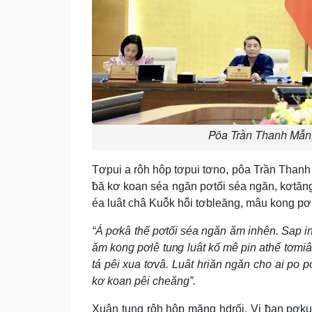
Pôa Trần Thanh Mẫn, 
Tơpui a rôh hôp tơpui tơno, pôa Trần Thanh
ƀă kơ koan séa ngăn pơtối séa ngăn, kơtăng
éa luât châ Kuô̆k hô̆i tơbleăng, mâu kong pơl
“Á pơkâ thế pơtối séa ngăn ăm inhên. Sap ing
ăm kong pơlê tung luât kố mê pin athế tơmiâ
tá pêi xua tơvâ. Luât hriăn ngăn cho ai po
kơ koan pêi cheăng”.
Xuân tung rôh hôp măng hdrối, Vi ƀan pơkuâ