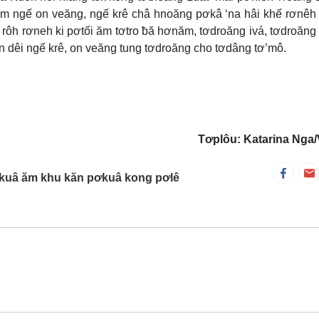
m ngế on veăng, ngế krê châ hnoăng pơkâ ‘na hâi khế rơnêh
rôh rơneh ki pơtối ăm tơtro ƀă hơnăm, tơdroăng ivá, tơdroăng
ăn dêi ngế krê, on veăng tung tơdroăng cho tơdâng tơ’mô.
Tơplôu: Katarina Nga
 pơkuâ ăm khu kăn pơkuâ kong pơlê