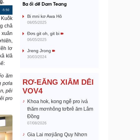
a
g.
Ba ối dê̆ Dam Teang
Remaining
-5:50
y
Bi mni kơ Awa Hô
 Kuô̆k
Time
08/05/2025
ng châ
V
p xuân
Đơs git oh, git bi
06/05/2025
ơhlêh,
i
lêh lơ
Jreng Jrong
kâ klâ
d
30/03/2024
hế:
e
nếo ăm
RƠ-EĂNG XIÂM DÊI
g pơla
o
VOV4
n, pêi
êi pro
Khoa hok, kong ngê̆ pro ivá
thăm mơnhông tơƀrê ăm Lâm
Đồng
07/08/2026
Gia Lai mơjiâng Quy Nhơn