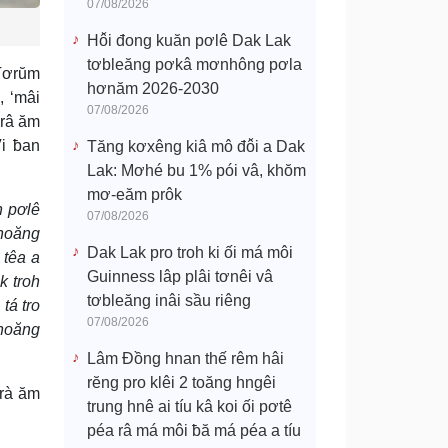
07/08/2026
Hô̆i đong kuăn pơlê Dak Lak
tơbleăng pơkâ mơnhông pơla
 Tơrŭm
hơnăm 2026-2030
, ‘mâi
07/08/2026
 râ ăm
i ƀan
Tăng kơxêng kiâ mô đô̆i a Dak
Lak: Mơhé bu 1% pói vâ, khŏm
mơ-eăm prôk
n pơlê
07/08/2026
noăng
Dak Lak pro troh ki ối má môi
 têa a
Guinness lâp plâi tơnêi vâ
k troh
tơbleăng inâi sầu riêng
tá tro
07/08/2026
hnoăng
Lâm Đồng hnan thế rêm hâi
rĕng pro klêi 2 toăng hngêi
Trà ăm
trung hnê ai tíu kâ koi ối pơtê
péa râ má môi ƀă má péa a tíu