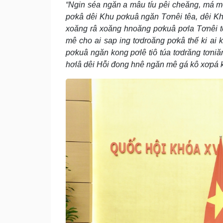
“Ngin séa ngăn a mâu tíu pêi cheăng, má mô
pơkâ dêi Khu pơkuâ ngăn Tơnêi têa, dêi Khu
xoăng râ xoăng hnoăng pơkuâ pơla Tơnêi t
mê cho ai sap ing tơdroăng pơkâ thế ki ai 
pơkuâ ngăn kong pơlê tiô túa tơdrăng tơniă
hơlâ dêi Hô̆i đong hnê ngăn mê gá kô xơpá k