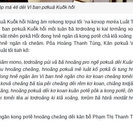
ôp má 46 dêi Vi ƀan pơkuâ Kuô̆k hô̆i
uâ Kuô̆k hô̆i hiăng ăm rơkong tơpui tối ‘na kơxop mơéa Luât
 ƀan pơkuâ Kuô̆k hô̆i môi tuăn ƀă tơdroăng ki kal tơmâng xo
miât nhên pơkâ Hô̆i đong hnê ngăn râ kong pơlê châ klâ xoăng
g hnê ngăn râ cheăm. Pôa Hoàng Thanh Tùng, Kăn pơkuâ V
ât tối tiah kố:
hiâm mơno, tơdroăng púi vâ ƀă hnoăng pro ngế pơkuâ dêi Kuă
âu hnoăng cheăng, hnoăng pơkuâ mê luât kố pơkâ ối tung h
 đong hnê ngăn ăm Vi ƀan hnê ngăn cho kơ koan cheăng tơnêi
, kơvâ cheăng ƀă túa pêi cheăng dêi rêm kơ koan, chiâng tơdjâ
ng, hnoăng pơkuâ dêi kơ koan kuăn pơlê pôk a kong pơlê, ôh 
 tơnêi têa ai tơdroăng ki klâ xoăng, tơrŭm ƀă hbrâ mơdât 
m ngăn kong pơlê hnoăng cheăng dêi kăn ƀô̆ Phạm Thị Thanh 