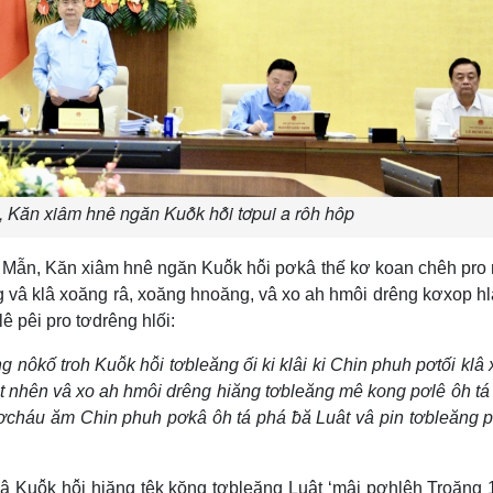
Kăn xiâm hnê ngăn Kuô̆k hô̆i tơpui a rôh hôp
 Mẫn, Kăn xiâm hnê ngăn Kuô̆k hô̆i pơkâ thế kơ koan chêh pr
 vâ klâ xoăng râ, xoăng hnoăng, vâ xo ah hmôi drêng kơxop h
ê pêi pro tơdrêng hlối:
 nôkố troh Kuô̆k hô̆i tơbleăng ối ki klâi ki Chin phuh pơtối klâ
t nhên vâ xo ah hmôi drêng hiăng tơbleăng mê kong pơlê ôh tá 
 pơcháu ăm Chin phuh pơkâ ôh tá phá ƀă Luât vâ pin tơbleăng 
 Kuô̆k hô̆i hiăng têk kŏng tơbleăng Luât ‘mâi pơhlêh Troăng 