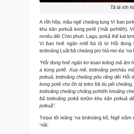
Tâ tá rôh h
A rôh hôp, mâu ngế cheăng tung Vi ƀan pơk
khu kăn pơkuâ kong pơlê (‘mâi pơhlêh). Vi
rơnêu dêi Chin phuh. Laga, pơkâ thế kal tơ
Vi ƀan hnê ngăn rơtế ƀă râ lơ Hô̆i đon
tơdroăng Luât ƀă cheăng pro hlá mơ-éa ‘na lu
“Hô̆i đong hnê ngăn kơ koan teăng mâ ăm 
a kong pơlê. Xua mê, tơdroăng pơcháu m
pơkuâ, tơdroăng cheăng pôu râng dêi Hô̆i
kong pơlê cho ôh tá tơtro ƀă tíu pêi cheăng
tơdroăng cheăng chiâng pơhlêh hnoăng cheă
ƀă tơdroăng pơkâ tơrŭm khu kăn pơkuâ dêi
pơkuâ”.
Tơpui tối leăng ‘na tơdroăng kố, Ngế xiâ
‘nâi: