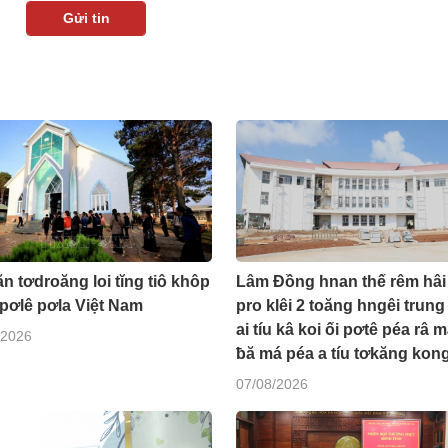
n tơdroăng loi tĭng tiô khôp
Lâm Đồng hnan thế rêm hâi
pơlê pơla Việt Nam
pro klêi 2 toăng hngêi trung
ai tíu kâ koi ối pơtê péa râ 
/2026
ƀă má péa a tíu tơkăng kon
07/08/2026