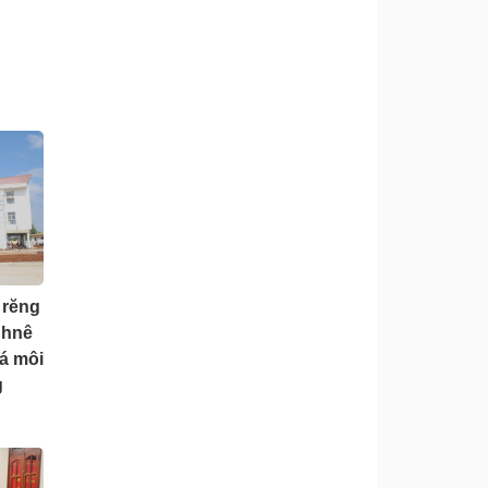
 rĕng
 hnê
má môi
g