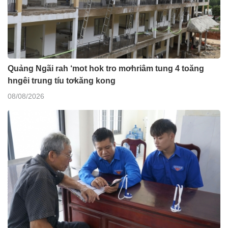
Quảng Ngãi rah ‘mot hok tro mơhriâm tung 4 toăng
hngêi trung tíu tơkăng kong
08/08/2026