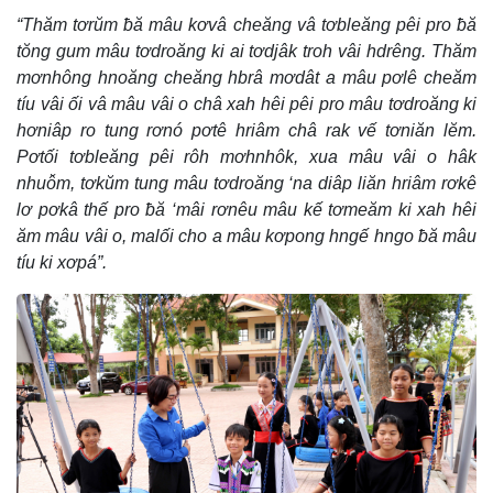
“Thăm tơrŭm ƀă mâu kơvâ cheăng vâ tơbleăng pêi pro ƀă
tŏng gum mâu tơdroăng ki ai tơdjâk troh vâi hdrêng. Thăm
mơnhông hnoăng cheăng hbrâ mơdât a mâu pơlê cheăm
tíu vâi ối vâ mâu vâi o châ xah hêi pêi pro mâu tơdroăng ki
hơniâp ro tung rơnó pơtê hriâm châ rak vế tơniăn lĕm.
Pơtối tơbleăng pêi rôh mơhnhôk, xua mâu vâi o hâk
nhuô̆m, tơkŭm tung mâu tơdroăng ‘na diâp liăn hriâm rơkê
lơ pơkâ thế pro ƀă ‘mâi rơnêu mâu kế tơmeăm ki xah hêi
ăm mâu vâi o, malối cho a mâu kơpong hngế hngo ƀă mâu
tíu ki xơpá”.