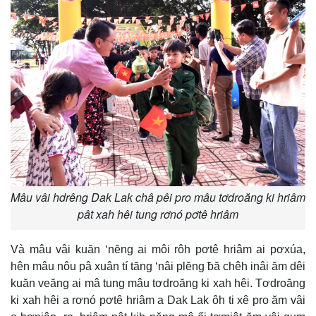
Mâu vâi hdrêng Dak Lak châ pêi pro mâu tơdroăng ki hriâm
pât xah hêi tung rơnó pơtê hriâm
Và mâu vâi kuăn ‘nĕng ai môi rôh pơtê hriâm ai pơxúa,
hên mâu nôu pâ xuân tí tăng ‘nâi plĕng ƀă chêh inâi ăm dêi
kuăn veăng ai mâ tung mâu tơdroăng ki xah hêi. Tơdroăng
ki xah hêi a rơnó pơtê hriâm a Dak Lak ôh ti xê pro ăm vâi