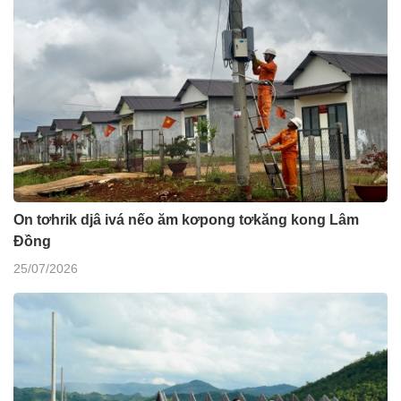
On tơhrik djâ ivá nếo ăm kơpong tơkăng kong Lâm
Đồng
25/07/2026