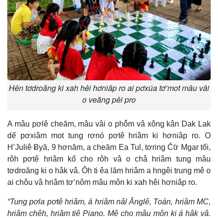
Hên tơdroăng ki xah hêi hơniâp ro ai pơxúa tơ’mot mâu vâi
o veăng pêi pro
A mâu pơlê cheăm, mâu vâi o phô̆m vâ xông kân Dak Lak
dế pơxiâm mot tung rơnó pơtê hriâm ki hơniâp ro. O
H’Juliê Ƀyă, 9 hơnăm, a cheăm Ea Tul, tơring Čư̆ Mgar tối,
rôh pơtê hriâm kố cho rôh vâ o châ hriâm tung mâu
tơdroăng ki o hâk vâ. Ôh ti êa lăm hriâm a hngêi trung mê o
ai chôu vâ hriâm tơ’nôm mâu môn ki xah hêi hơniâp ro.
“Tung pơla pơtê hriâm, á hriâm nâl Ănglê, Toán, hriâm MC,
hriâm chêh, hriâm tiê Piano. Mê cho mâu môn ki á hâk vâ.