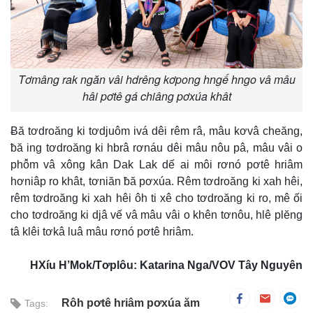
Tơmâng rak ngăn vâi hdrêng kơpong hngế hngo vâ mâu
hâi pơtê gá chiâng pơxúa khât
Ƀă tơdroăng ki tơdjuôm ivá dêi rêm râ, mâu kơvâ cheăng,
ƀă ing tơdroăng ki hbrâ rơnáu dêi mâu nôu pâ, mâu vâi o
phô̆m vâ xông kân Dak Lak dế ai môi rơnó pơtê hriâm
hơniâp ro khât, tơniăn ƀă pơxúa. Rêm tơdroăng ki xah hêi,
rêm tơdroăng ki xah hêi ôh ti xê cho tơdroăng ki ro, mê ối
cho tơdroăng ki djâ vế vâ mâu vâi o khên tơnôu, hlê plĕng
tâ klêi tơkâ luâ mâu rơnó pơtê hriâm.
HXíu H’Mok/Tơplôu: Katarina Nga/VOV Tây Nguyên
Rôh pơtê hriâm pơxúa ăm
Tags: