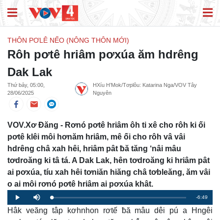
THÔN PƠLÊ NẾO (NÔNG THÔN MỚI)
Rôh pơtê hriâm pơxúa ăm hdrêng
Dak Lak
Thứ bảy, 05:00,
HXíu H’Mok/Tơplôu: Katarina Nga/VOV Tây
28/06/2025
Nguyên
VOV.Xơ Đăng - Rơnó pơtê hriâm ôh ti xê cho rôh ki ối
pơtê klêi môi hơnăm hriâm, mê ối cho rôh vâ vâi
hdrêng châ xah hêi, hriâm pât ƀă tăng ‘nâi mâu
tơdroăng ki tâ tá. A Dak Lak, hên tơdroăng ki hriâm pât
ai pơxúa, tíu xah hêi tơniăn hiăng châ tơbleăng, ăm vâi
o ai môi rơnó pơtê hriâm ai pơxúa khât.
Remaining
-6:49
Loaded
:
Progress
:
Play
Mute
0%
0%
Hâk veăng tâp kơhnhon rơtế ƀă mâu dêi pú a Hngêi
Time