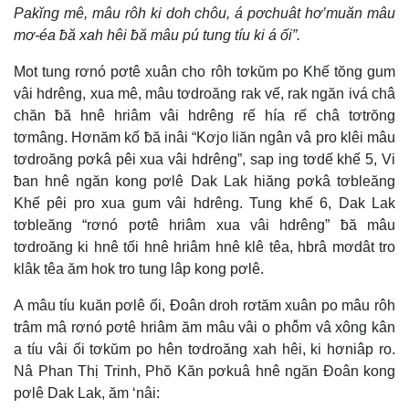
Pakĭng mê, mâu rôh ki doh chôu, á pơchuât hơ’muăn mâu
mơ-éa ƀă xah hêi ƀă mâu pú tung tíu ki á ối”.
Mot tung rơnó pơtê xuân cho rôh tơkŭm po Khế tŏng gum
vâi hdrêng, xua mê, mâu tơdroăng rak vế, rak ngăn ivá châ
chăn ƀă hnê hriâm vâi hdrêng rế hía rế châ tơtrŏng
tơmâng. Hơnăm kố ƀă inâi “Kơjo liăn ngân vâ pro klêi mâu
tơdroăng pơkâ pêi xua vâi hdrêng”, sap ing tơdế khế 5, Vi
ƀan hnê ngăn kong pơlê Dak Lak hiăng pơkâ tơbleăng
Khế pêi pro xua gum vâi hdrêng. Tung khế 6, Dak Lak
tơbleăng “rơnó pơtê hriâm xua vâi hdrêng” ƀă mâu
tơdroăng ki hnê tối hnê hriâm hnê klê têa, hbrâ mơdât tro
klâk têa ăm hok tro tung lâp kong pơlê.
A mâu tíu kuăn pơlê ối, Đoân droh rơtăm xuân po mâu rôh
trâm mâ rơnó pơtê hriâm ăm mâu vâi o phô̆m vâ xông kân
a tíu vâi ối tơkŭm po hên tơdroăng xah hêi, ki hơniâp ro.
Nâ Phan Thị Trinh, Phŏ Kăn pơkuâ hnê ngăn Đoân kong
pơlê Dak Lak, ăm ‘nâi: