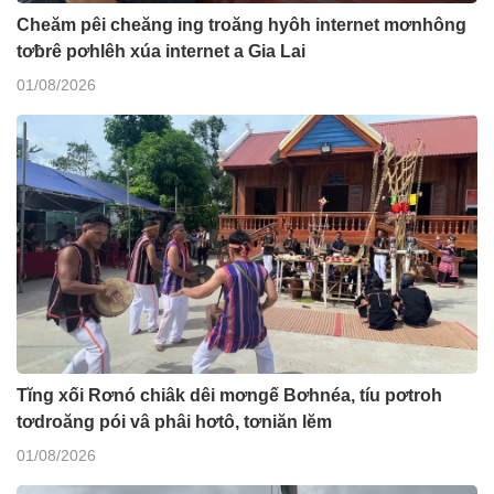
Cheăm pêi cheăng ing troăng hyôh internet mơnhông
tơƀrê pơhlêh xúa internet a Gia Lai
01/08/2026
Tĭng xối Rơnó chiâk dêi mơngế Bơhnéa, tíu pơtroh
tơdroăng pói vâ phâi hơtô, tơniăn lĕm
01/08/2026