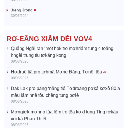
06/05/2025
i
Jreng Jrong
30/03/2024
d
e
RƠ-EĂNG XIÂM DÊI VOV4
o
Quảng Ngãi rah ‘mot hok tro mơhriâm tung 4 toăng
hngêi trung tíu tơkăng kong
08/08/2026
Hơdruê tiâ pro tơhmâ Mơnê Đảng, Tơnêi têa
08/08/2026
Dak Lak pro păng ‘nâng tiô Tơdroăng pơkâ kơxô̆ 80 a
mâu lâm hnê tôu chêng tung pơlê
08/08/2026
Mơngiơk mơhno túa lĕm tro têa kơxĭ tung Tĭng rơkâu
xối ká Phan Thiết
08/08/2026