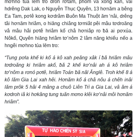
mơhno túa lĕm tro droh rơtăm, phô̆m vâ xông kân, vâi
hdrêng Dak Lak, o Nguyễn Thục Quyên, 13 hơnăm a bêng
Ea Tam, pơlê kong kơdrâm Ƀuôn Ma Thuột ăm ‘nâi, drêng
tâi hơnăm hriâm, o hiăng chiâng tơmiât pêi mâu tơdroăng
vâ mâu hâi pơtê hriâm kố châ hơniâp ro ƀă ai pơxúa.
Nôkố, Quyên hiăng hriâm tơ’nôm 2 lâm năng khiếu nếo a
hngêi mơhno túa lĕm tro:
“Tung pơla khế ki kố á kô xah peăng xâk í ƀă hriâm mâu
tơdroăng ki hriâm akố, ƀă 2 khế kơ’nâi ah á kô hriâm
tơ’nôm a rơnó pơtê, hriâm Toán ƀă nâl Ănglê. Troh khế 8 á
kô lăm Gia Lai xah hêi. Hơnăm kố á châ nôu á chêh inâi
lăm prôk 5 hâi 4 măng a chuô Liên Trì a Gia Lai, vâ ăm á
kơdroh iâ ki hơkăng tung tuăn mơno klêi kơ’nâi môi hơnăm
hriâm”.