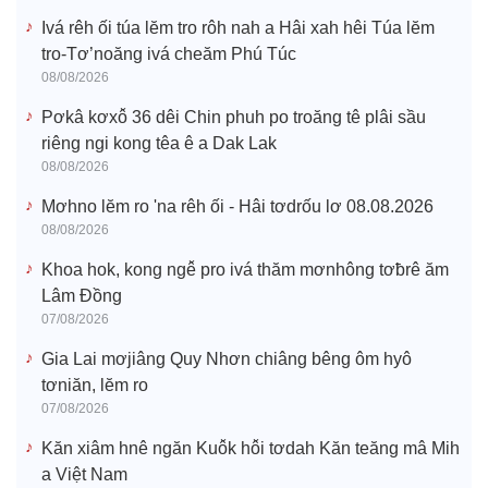
Ivá rêh ối túa lĕm tro rôh nah a Hâi xah hêi Túa lĕm
tro-Tơ’noăng ivá cheăm Phú Túc
08/08/2026
Pơkâ kơxô̆ 36 dêi Chin phuh po troăng tê plâi sầu
riêng ngi kong têa ê a Dak Lak
08/08/2026
Mơhno lĕm ro 'na rêh ối - Hâi tơdrốu lơ 08.08.2026
08/08/2026
Khoa hok, kong ngê̆ pro ivá thăm mơnhông tơƀrê ăm
Lâm Đồng
07/08/2026
Gia Lai mơjiâng Quy Nhơn chiâng bêng ôm hyô
tơniăn, lĕm ro
07/08/2026
Kăn xiâm hnê ngăn Kuô̆k hô̆i tơdah Kăn teăng mâ Mih
a Việt Nam