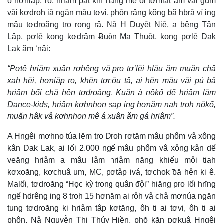
o hơniâp, ro, hriâm pât kih năng mê ối tơmiât ăm vâi gum
vâi kơdroh iâ ngăn mâu tơvi, phôn râng kŏng ƀă hbrâ ví ing
mâu tơdroăng tro rong râ. Nâ H Duyệt Niê, a bêng Tân
Lập, pơlê kong kơdrâm Ƀuôn Ma Thuột, kong pơlê Dak
Lak ăm ‘nâi:
“Pơtê hriâm xuân rơhêng vâ pro tơ’lêi hlâu ăm muăn châ
xah hêi, hơniâp ro, khên tơnôu tâ, ai hên mâu vâi pú ƀă
hriâm ƀối châ hên tơdroăng. Kuăn á nôkố dế hriâm lâm
Dance-kids, hriâm kơhnhon sap ing hơnăm nah troh nôkố,
muăn hâk vâ kơhnhon mê á xuân ăm gá hriâm”.
A Hngêi mơhno túa lĕm tro Droh rơtăm mâu phô̆m vâ xông
kân Dak Lak, ai lối 2.000 ngế mâu phô̆m vâ xông kân dế
veăng hriâm a mâu lâm hriâm năng khiếu môi tiah
kơxoăng, kơchuâ um, MC, pơtâp ivá, tơchok ƀă hên ki ê.
Malối, tơdroăng “Học kỳ trong quân đội” hiăng pro lối hrĭng
ngế hdrêng ing 8 troh 15 hơnăm ai rôh vâ châ mơnúa ngăn
tung tơdroăng ki hriâm tâp kơtăng, ôh ti ai tơvi, ôh ti ai
phôn. Nâ Nguyễn Thị Thúy Hiền, phŏ kăn pơkuâ Hngêi