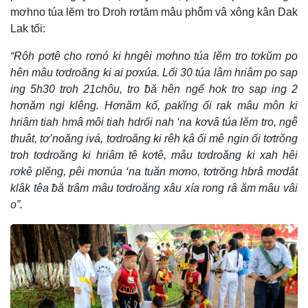
mơhno túa lĕm tro Droh rơtăm mâu phô̆m vâ xông kân Dak
Lak tối:
“Rôh pơtê cho rơnó ki hngêi mơhno túa lĕm tro tơkŭm po
hên mâu tơdroăng ki ai pơxúa. Lối 30 túa lâm hriâm po sap
ing 5h30 troh 21chôu, tro ƀă hên ngế hok tro sap ing 2
hơnăm ngi klêng. Hơnăm kố, pakĭng ối rak mâu môn ki
hriâm tiah hmâ môi tiah hdrối nah ‘na kơvâ túa lĕm tro, ngê̆
thuât, tơ’noăng ivá, tơdroăng ki rêh kâ ối mê ngin ối tơtrŏng
troh tơdroăng ki hriâm tê kơtê, mâu tơdroăng ki xah hêi
rơkê plĕng, pêi mơnúa ‘na tuăn mơno, tơtrŏng hbrâ mơdât
klâk têa ƀă trâm mâu tơdroăng xâu xía rong râ ăm mâu vâi
o”.