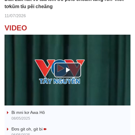
tơkŭm tíu pêi cheăng
11/07/2026
VIDEO
P
l
Ba ối dê̆ Dam Teang
a
Bi mni kơ Awa Hô
y
08/05/2025
V
Đơs git oh, git bi