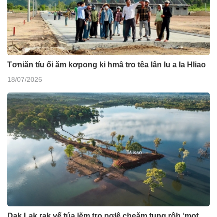
Tơniăn tíu ối ăm kơpong ki hmâ tro têa lân lu a Ia Hliao
18/07/2026
Dak Lak rak vế túa lĕm tro pơlê cheăm tung rôh ‘mot