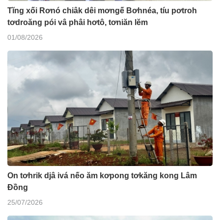
Tĭng xối Rơnó chiâk dêi mơngế Bơhnéa, tíu pơtroh
tơdroăng pói vâ phâi hơtô, tơniăn lĕm
01/08/2026
On tơhrik djâ ivá nếo ăm kơpong tơkăng kong Lâm
Đồng
25/07/2026