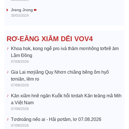
i
Jreng Jrong
30/03/2024
d
e
RƠ-EĂNG XIÂM DÊI VOV4
o
Khoa hok, kong ngê̆ pro ivá thăm mơnhông tơƀrê ăm
Lâm Đồng
07/08/2026
Gia Lai mơjiâng Quy Nhơn chiâng bêng ôm hyô
tơniăn, lĕm ro
07/08/2026
Kăn xiâm hnê ngăn Kuô̆k hô̆i tơdah Kăn teăng mâ Mih
a Việt Nam
07/08/2026
Tơdroăng nếo ai - Hâi pơtăm, lơ 07.08.2026
07/08/2026