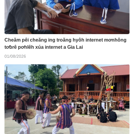
Cheăm pêi cheăng ing troăng hyôh internet mơnhông
tơƀrê pơhlêh xúa internet a Gia Lai
01/08/2026