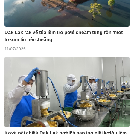
Dak Lak rak vế túa lĕm tro pơlê cheăm tung rôh ‘mot
tơkŭm tíu pêi cheăng
11/07/2026
Kơvâ pêi chiâk Dak Lak pơhlêh sap ing plâi kơtóu lĕm