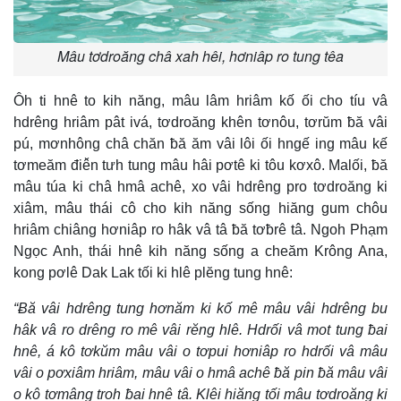
Mâu tơdroăng châ xah hêi, hơniâp ro tung têa
Ôh ti hnê to kih năng, mâu lâm hriâm kố ối cho tíu vâ
hdrêng hriâm pât ivá, tơdroăng khên tơnôu, tơrŭm ƀă vâi
pú, mơnhông châ chăn ƀă ăm vâi lôi ối hngế ing mâu kế
tơmeăm điê̆n tưh tung mâu hâi pơtê ki tôu kơxô. Malối, ƀă
mâu túa ki châ hmâ achê, xo vâi hdrêng pro tơdroăng ki
xiâm, mâu thái cô cho kih năng sống hiăng gum chôu
hriâm chiâng hơniâp ro hâk vâ tâ ƀă tơƀrê tâ. Ngoh Phạm
Ngọc Anh, thái hnê kih năng sống a cheăm Krông Ana,
kong pơlê Dak Lak tối ki hlê plĕng tung hnê:
“Ƀă vâi hdrêng tung hơnăm ki kố mê mâu vâi hdrêng bu
hâk vâ ro drêng ro mê vâi rĕng hlê. Hdrối vâ mot tung ƀai
hnê, á kô tơkŭm mâu vâi o tơpui hơniâp ro hdrối vâ mâu
vâi o pơxiâm hriâm, mâu vâi o hmâ achê ƀă pin ƀă mâu vâi
o kô tơmâng troh ƀai hnê tâ. Klêi hiăng tối mâu tơdroăng ki