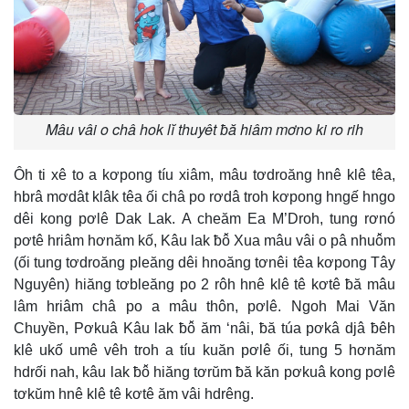
Mâu vâi o châ hok lĭ thuyêt ƀă hiâm mơno ki ro rih
Ôh ti xê to a kơpong tíu xiâm, mâu tơdroăng hnê klê têa,
hbrâ mơdât klâk têa ối châ po rơdâ troh kơpong hngế hngo
dêi kong pơlê Dak Lak. A cheăm Ea M’Droh, tung rơnó
pơtê hriâm hơnăm kố, Kâu lak ƀô̆ Xua mâu vâi o pâ nhuô̆m
(ối tung tơdroăng pleăng dêi hnoăng tơnêi têa kơpong Tây
Nguyên) hiăng tơbleăng po 2 rôh hnê klê tê kơtê ƀă mâu
lâm hriâm châ po a mâu thôn, pơlê. Ngoh Mai Văn
Chuyền, Pơkuâ Kâu lak ƀô̆ ăm ‘nâi, ƀă túa pơkâ djâ ƀêh
klê ukố umê vêh troh a tíu kuăn pơlê ối, tung 5 hơnăm
hdrối nah, kâu lak ƀô̆ hiăng tơrŭm ƀă kăn pơkuâ kong pơlê
tơkŭm hnê klê tê kơtê ăm vâi hdrêng.