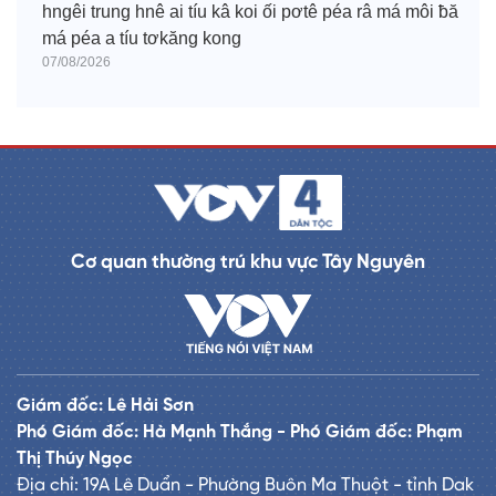
hngêi trung hnê ai tíu kâ koi ối pơtê péa râ má môi ƀă
má péa a tíu tơkăng kong
07/08/2026
Cơ quan thường trú khu vực Tây Nguyên
Giám đốc: Lê Hải Sơn
Phó Giám đốc: Hà Mạnh Thắng - Phó Giám đốc: Phạm
Thị Thúy Ngọc
Địa chỉ: 19A Lê Duẩn - Phường Buôn Ma Thuột - tỉnh Dak