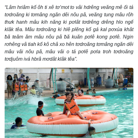
“Lâm hriâm kố ôh ti xê tơ’mot to vâi hdrêng veăng mê ối tá
tơdroăng ki tơmâng ngăn dêi nôu pâ, veăng tung mâu rôh
thưk hanh mâu kih năng ki pơlât tơdrêng drêng hlo ngế
klâk têa. Mâu tơdroăng ki hlê plĕng kố gá kal pơxúa khât
ƀă teăm ăm mâu nôu pâ ƀă kuăn pơlê kong pơlê. Ngin
rơhêng vâ tiah kố kô châ xo hên tơdroăng tơmâng ngăn dêi
mâu vâi nôu pâ, mâu vâi o tá pơlê pơla troh tơdroăng
tơdjuôm ivá hbrâ mơdât klâk têa”.