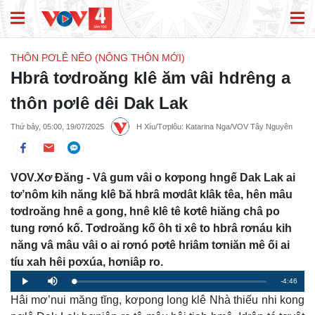
THÔN PƠLÊ NẾO (NÔNG THÔN MỚI)
Hbrâ tơdroăng klê ăm vâi hdrêng a
thôn pơlê dêi Dak Lak
Thứ bảy, 05:00, 19/07/2025
H Xíu/Tơplôu: Katarina Nga/VOV Tây Nguyên
VOV.Xơ Đăng - Vâ gum vâi o kơpong hngế Dak Lak ai
tơ’nôm kih năng klê ƀă hbrâ mơdât klâk têa, hên mâu
tơdroăng hnê a gong, hnê klê tê kơtê hiăng châ po
tung rơnó kố. Tơdroăng kố ôh ti xê to hbrâ rơnáu kih
năng vâ mâu vâi o ai rơnó pơtê hriâm tơniăn mê ối ai
tíu xah hêi pơxúa, hơniâp ro.
Remaining
-4:46
Loaded
:
Progress
:
Play
Mute
0%
0%
Hâi mơ’nui măng tĭng, kơpong long klê Nhà thiếu nhi kong
Time