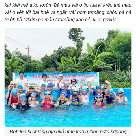
kal klêi mê á kô tơrŭm ƀă mâu vâi o tiô túa ki krếo thế mâu
vâi o vêh tối ƀai hnê vâ ngăn vâi hôm tơmâng, chôu pâ há
lơ ôh ƀă tơkŭm po mâu tơdroăng xah hêi ki ai pơxúa”.
Ƀêh têa ki chiâng djâ ukố umê troh a thôn pơlê kơpong