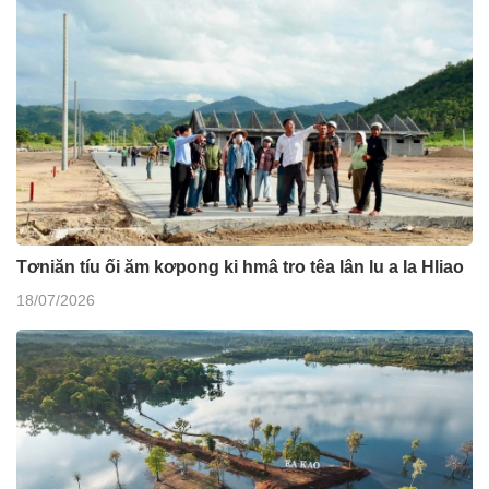
Tơniăn tíu ối ăm kơpong ki hmâ tro têa lân lu a Ia Hliao
18/07/2026