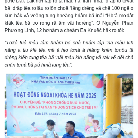
pơlê Dak Lak hơniâp ro tâ mâu hâi tiah hmâ. Idrâp tó tơvât
ƀă idrâp têa rơlâu rơlŏn choâ ‘lâng drêng vâ chê 100 ngế o
kŭn hâk vâ veăng tung hneăng hriâm ƀă inâi “Hbrâ mơdât
klâk têa ƀă tro rong râ ăm vâi hdrêng”. O Nguyễn Phan
Phương Linh, 12 hơnăm a cheăm Ea Knuêč hâk ro tối:
“Tơkâ luâ mâu lâm hriâm ƀă châ hriâm tâp ‘na mâu kih
năng a tíu klê têa mê á hlo tơná á hiăng khên tơnôu tâ
drêng klêh tung têa ƀă ‘nâi mâu kih năng vâ rak vế dêi châ
chăn tơná ƀă pú hmâ tung têa”.