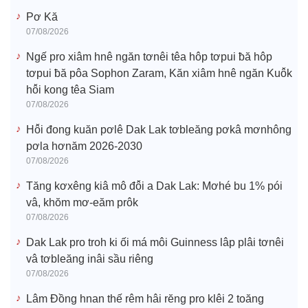
Pơ Kă
07/08/2026
Ngế pro xiâm hnê ngăn tơnêi têa hôp tơpui ƀă hôp
tơpui ƀă pôa Sophon Zaram, Kăn xiâm hnê ngăn Kuô̆k
hô̆i kong têa Siam
07/08/2026
Hô̆i đong kuăn pơlê Dak Lak tơbleăng pơkâ mơnhông
pơla hơnăm 2026-2030
07/08/2026
Tăng kơxêng kiâ mô đô̆i a Dak Lak: Mơhé bu 1% pói
vâ, khŏm mơ-eăm prôk
07/08/2026
Dak Lak pro troh ki ối má môi Guinness lâp plâi tơnêi
vâ tơbleăng inâi sầu riêng
07/08/2026
Lâm Đồng hnan thế rêm hâi rĕng pro klêi 2 toăng