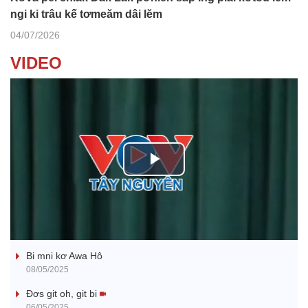
ngi ki trâu kế tơmeăm dâi lĕm
04/07/2026
VIDEO
P
l
Ba ối dê̆ Dam Teang
a
Bi mni kơ Awa Hô
y
08/05/2025
V
Đơs git oh, git bi
06/05/2025