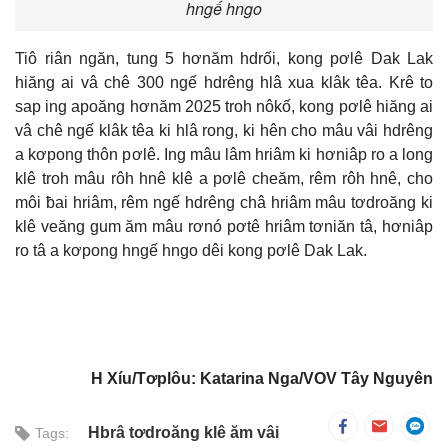
hngế hngo
Tiô riân ngăn, tung 5 hơnăm hdrối, kong pơlê Dak Lak
hiăng ai vâ chê 300 ngế hdrêng hlâ xua klâk têa. Krê to
sap ing apoăng hơnăm 2025 troh nôkố, kong pơlê hiăng ai
vâ chê ngế klâk têa ki hlâ rong, ki hên cho mâu vâi hdrêng
a kơpong thôn pơlê. Ing mâu lâm hriâm ki hơniâp ro a long
klê troh mâu rôh hnê klê a pơlê cheăm, rêm rôh hnê, cho
môi ƀai hriâm, rêm ngế hdrêng châ hriâm mâu tơdroăng ki
klê veăng gum ăm mâu rơnó pơtê hriâm tơniăn tâ, hơniâp
ro tâ a kơpong hngế hngo dêi kong pơlê Dak Lak.
H Xíu/Tơplôu: Katarina Nga/VOV Tây Nguyên
Hbrâ tơdroăng klê ăm vâi
Tags: