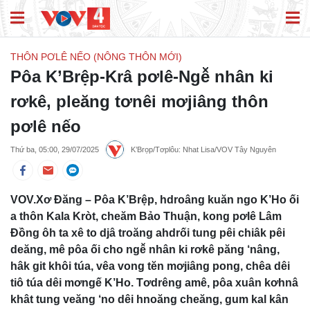
THÔN PƠLÊ NẾO (NÔNG THÔN MỚI)
Pôa K’Brệp-Krâ pơlê-Ngê̆ nhân ki
rơkê, pleăng tơnêi mơjiâng thôn
pơlê nếo
Thứ ba, 05:00, 29/07/2025
K’Brọp/Tơplôu: Nhat Lisa/VOV Tây Nguyên
VOV.Xơ Đăng – Pôa K’Brệp, hdroâng kuăn ngo K’Ho ối
a thôn Kala Kròt, cheăm Bảo Thuận, kong pơlê Lâm
Đồng ôh ta xê to djâ troăng ahdrối tung pêi chiâk pêi
deăng, mê pôa ối cho ngê̆ nhân ki rơkê păng ‘nâng,
hâk git khôi túa, vêa vong tĕn mơjiâng pong, chêa dêi
tiô túa dêi mơngế K’Ho. Tơdrêng amê, pôa xuân kơhnâ
khât tung veăng ‘no dêi hnoăng cheăng, gum kal kân