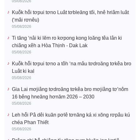
05/08/2026
Kuô̆k hô̆i tơpui tơno Luât tơbleăng tối, hnê hriâm luât
(‘mâi rơnêu)
05/08/2026
Ti tăng ‘nâi ki lĕm ro kơpong kong loăng têa lân ki
chiâng xêh a Hòa Thịnh - Dak Lak
05/08/2026
Kuô̆k hô̆i tơpui tơno a tôh ‘na mâu tơdroăng tơkêa bro
Luât ki kal
05/08/2026
Gia Lai mơjiâng tơdroăng tơkêa bro mơjiâng tơ’nôm
16 bêng hneăng hơnăm 2026 – 2030
05/08/2026
Leh hô̆i Pâ dêi kuăn pơlê tơnăng ká xi xŏng rơpâu kú
chéa Phan Thiết
05/08/2026