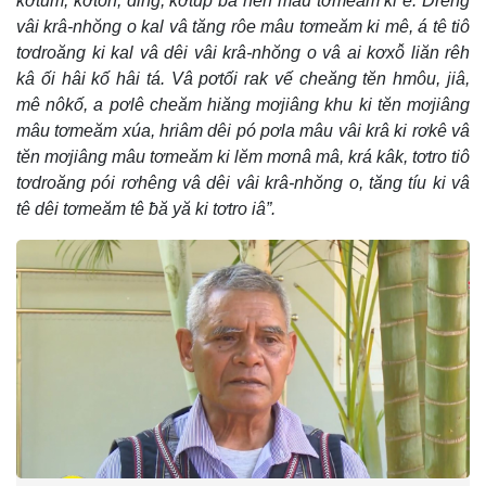
kơtum, kơtŏn, dĭng, kơtup ƀă hên mâu tơmeăm ki ê. Drêng
vâi krâ-nhŏng o kal vâ tăng rôe mâu tơmeăm ki mê, á tê tiô
tơdroăng ki kal vâ dêi vâi krâ-nhŏng o vâ ai kơxô̆ liăn rêh
kâ ối hâi kố hâi tá. Vâ pơtối rak vế cheăng tĕn hmôu, jiâ,
mê nôkố, a pơlê cheăm hiăng mơjiâng khu ki tĕn mơjiâng
mâu tơmeăm xúa, hriâm dêi pó pơla mâu vâi krâ ki rơkê vâ
tĕn mơjiâng mâu tơmeăm ki lĕm mơnâ mâ, krá kâk, tơtro tiô
tơdroăng pói rơhêng vâ dêi vâi krâ-nhŏng o, tăng tíu ki vâ
tê dêi tơmeăm tê ƀă yă ki tơtro iâ”.