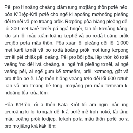
Pêi pro Hnoăng cheăng xiâm tung mơjiâng thôn pơlê nếo,
pôa K’Brệp-Krâ pơlê cho ngế ki apoăng mơhnŏng pleăng
dêi tơnêi vâ pro troăng prôk. Rơpŏng pôa hiăng pleăng dêi
lối 300 met karê tơnêi pá ngiâ hngêi, tah lôi kơnâng kâng,
klo tah lôi mâu xiâm loăng kơphế vâ po rơdâ troăng prôk
tơdjêp pơla mâu thôn. Pôa xuân ối pleăng dêi lối 1.000
met karê tơnêi vâ po rơdâ troăng prôk mot tung kơpong
tơnêi pêi chiâk pêi deăng. Pêi pro ƀối pôa, lâp thôn kố rơtế
veăng ‘no dêi ivá cheăng, ai ngế ‘nâ pleăng tơnêi, ai ngế
veăng pêi, ai ngế gum kế tơmeăm, prêi, xơmong, gât vâ
pro thôn pơlê. Lâp thôn hiăng veăng tơlo dêi lối 600 rơtuh
liăn vâ pro troăng ƀê tong, mơjiâng pro mâu tơmeăm ki
hdoăng têa krúa lĕm.
Pôa K’Brèo, ối a thôn Kala Kròt tối ăm ngin ‘nâi: ing
tơdroăng ki loi tơngah dêi krâ pơlê mê troh nokố, tâi tâng
mâu troăng prôk tơdjêp, tơkoh pơla mâu thôn pơlê pơrá
pro mơjiâng krá kâk lĕm: