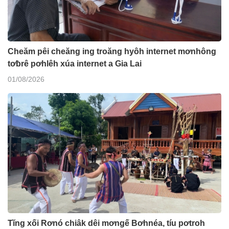
Cheăm pêi cheăng ing troăng hyôh internet mơnhông
tơƀrê pơhlêh xúa internet a Gia Lai
01/08/2026
Tĭng xối Rơnó chiâk dêi mơngế Bơhnéa, tíu pơtroh