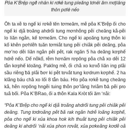
Pôa K’Brệp ngê̆ nhân ki rơkê tung pleăng tơnêi ăm mơjiâng
thôn pơlê nếo
Ôh ta xê to ngế ki rơkê tĕn tơmeăm, mê pôa K’Brệp ối cho
ngế ki djâ troăng ahdrối tung mơnhông pêi cheăng kâ-pêi
lo liăn ngân, kế tơmeăm. Cho ngế ki apoăng tung thôn ki
kố khên pơhlêh tuăn tơmiât tung pêi chiâk pêi deăng, pôa
mơ’no dêi liăn ngân pêi pêt, rak ngăn 5 ha deăng kơphế
hdrê nếo. Dế nôkố, rêm hơnăm rơpŏng pôa châ xo dêi 12
tâ̆n kơphế kloăng. Pakĭng mê, ối châ xo kơxô̆ liăn ing plâi
sầu riêng ƀă plâi ƀơr ki pêt tơvât tung kơdrum kơphế. 2 ha
klâng báu châ xo lối 8 tâ̆n báu. Hlo pôa rơkê tung cheăng
kâ, hên rơpŏng hngêi tuing thôn pơ’lâng hriâm ƀă pêi pro
tuâ bối. Pôa K’BRao, ối a thôn Kala Kròt tối ăm ‘nâi:
“Pôa K’Brệp cho ngế ki djâ troăng ahdrối tung pêi chiâk pêi
deăng. Tung tơdroăng pêt ƀă rak ngăn hdrê loăng kơphế,
pôa cho ngế ki xúa khoa hok kih thuât tung pêi chiâk pêi
deăng ki ahdrối ‘nâi xúa phon rơvât, xúa pơkeăng kơdê oâ