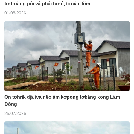
tơdroăng pói vâ phâi hơtô, tơniăn lĕm
01/08/2026
On tơhrik djâ ivá nếo ăm kơpong tơkăng kong Lâm
Đồng
25/07/2026