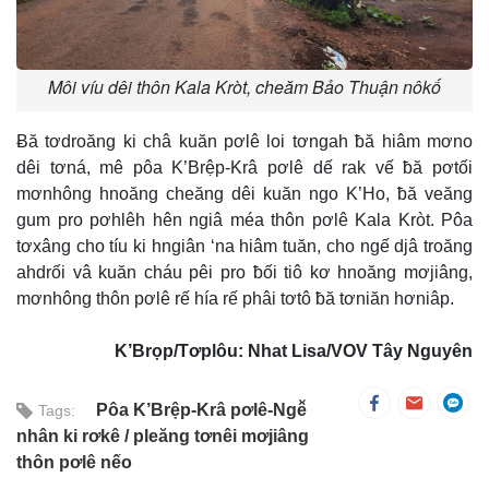
Môi víu dêi thôn Kala Kròt, cheăm Bảo Thuận nôkố
Ƀă tơdroăng ki châ kuăn pơlê loi tơngah ƀă hiâm mơno
dêi tơná, mê pôa K’Brệp-Krâ pơlê dế rak vế ƀă pơtối
mơnhông hnoăng cheăng dêi kuăn ngo K’Ho, ƀă veăng
gum pro pơhlêh hên ngiâ méa thôn pơlê Kala Kròt. Pôa
tơxâng cho tíu ki hngiân ‘na hiâm tuăn, cho ngế djâ troăng
ahdrối vâ kuăn cháu pêi pro ƀối tiô kơ hnoăng mơjiâng,
mơnhông thôn pơlê rế hía rế phâi tơtô ƀă tơniăn hơniâp.
K’Brọp/Tơplôu: Nhat Lisa/VOV Tây Nguyên
Pôa K’Brệp-Krâ pơlê-Ngê̆
Tags:
nhân ki rơkê
pleăng tơnêi mơjiâng
thôn pơlê nếo