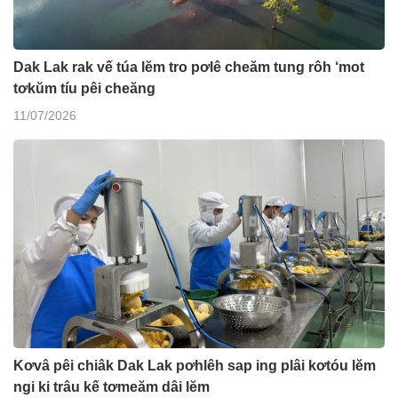
Dak Lak rak vế túa lĕm tro pơlê cheăm tung rôh ‘mot
tơkŭm tíu pêi cheăng
11/07/2026
Kơvâ pêi chiâk Dak Lak pơhlêh sap ing plâi kơtóu lĕm
ngi ki trâu kế tơmeăm dâi lĕm