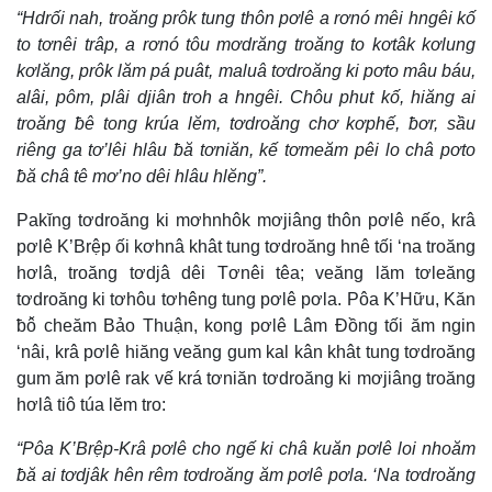
“Hdrối nah, troăng prôk tung thôn pơlê a rơnó mêi hngêi kố
to tơnêi trâp, a rơnó tôu mơdrăng troăng to kơtâk kơlung
kơlăng, prôk lăm pá puât, maluâ tơdroăng ki pơto mâu báu,
alâi, pôm, plâi djiân troh a hngêi. Chôu phut kố, hiăng ai
troăng ƀê tong krúa lĕm, tơdroăng chơ kơphế, ƀơr, sầu
riêng ga tơ’lêi hlâu ƀă tơniăn, kế tơmeăm pêi lo châ pơto
ƀă châ tê mơ’no dêi hlâu hlĕng”.
Pakĭng tơdroăng ki mơhnhôk mơjiâng thôn pơlê nếo, krâ
pơlê K’Brệp ối kơhnâ khât tung tơdroăng hnê tối ‘na troăng
hơlâ, troăng tơdjâ dêi Tơnêi têa; veăng lăm tơleăng
tơdroăng ki tơhôu tơhêng tung pơlê pơla. Pôa K’Hữu, Kăn
ƀô̆ cheăm Bảo Thuận, kong pơlê Lâm Đồng tối ăm ngin
‘nâi, krâ pơlê hiăng veăng gum kal kân khât tung tơdroăng
gum ăm pơlê rak vế krá tơniăn tơdroăng ki mơjiâng troăng
hơlâ tiô túa lĕm tro:
“Pôa K’Brệp-Krâ pơlê cho ngế ki châ kuăn pơlê loi nhoăm
ƀă ai tơdjâk hên rêm tơdroăng ăm pơlê pơla. ‘Na tơdroăng