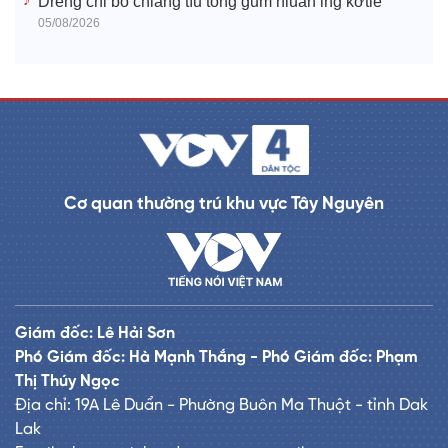
Drêng chi ƀô̆ chiâng tíu tŏng gum hluăn ing kơtiê
05/08/2026
Cơ quan thường trú khu vực Tây Nguyên
Giám đốc: Lê Hải Sơn
Phó Giám đốc: Hà Mạnh Thắng - Phó Giám đốc: Phạm
Thị Thúy Ngọc
Địa chỉ: 19A Lê Duẩn - Phường Buôn Ma Thuột - tỉnh Dak
Lak