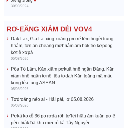
Jreng Jrong
30/03/2024
d
e
RƠ-EĂNG XIÂM DÊI VOV4
o
Dak Lak, Gia Lai xing xoăng pro rế lĕm hngêi trung
hriâm, tơniăn cheăng mơhriâm ăm hok tro kơpong
kơtiê xơpá
05/08/2026
Pôa Tô Lâm, Kăn xiâm pơkuâ hnê ngăn Đảng, Kăn
xiâm hnê ngăn tơnêi têa tơdah Kăn teăng mâ mâu
kong têa tung ASEAN
05/08/2026
Tơdroăng nếo ai - Hâi pái, lơ 05.08.2026
05/08/2026
Pơkâ kơxô̆ 36 po rơdâ rôh tơ’lêi hlâu ăm kuăn pơlê
pêi chiâk ƀă khu mơdró kâ Tây Nguyên