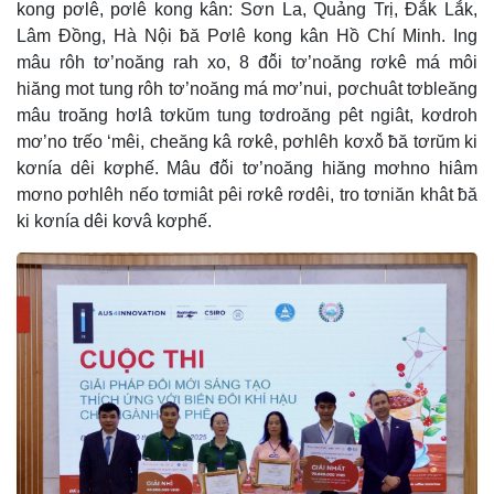
kong pơlê, pơlê kong kân: Sơn La, Quảng Trị, Đắk Lắk,
Lâm Đồng, Hà Nội ƀă Pơlê kong kân Hồ Chí Minh. Ing
mâu rôh tơ’noăng rah xo, 8 đô̆i tơ’noăng rơkê má môi
hiăng mot tung rôh tơ’noăng má mơ’nui, pơchuât tơbleăng
mâu troăng hơlâ tơkŭm tung tơdroăng pêt ngiât, kơdroh
mơ’no trếo ‘mêi, cheăng kâ rơkê, pơhlêh kơxô̆ ƀă tơrŭm ki
kơnía dêi kơphế. Mâu đô̆i tơ’noăng hiăng mơhno hiâm
mơno pơhlêh nếo tơmiât pêi rơkê rơdêi, tro tơniăn khât ƀă
ki kơnía dêi kơvâ kơphế.