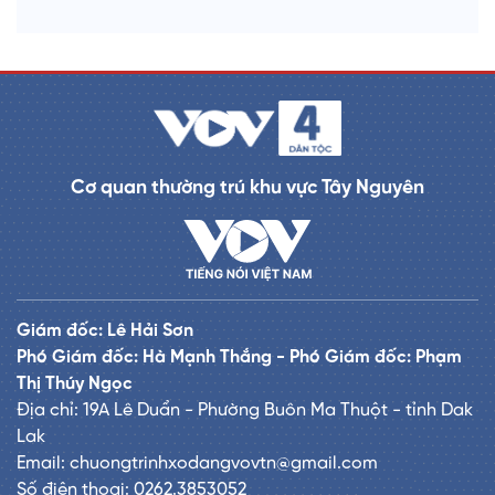
Cơ quan thường trú khu vực Tây Nguyên
Giám đốc: Lê Hải Sơn
Phó Giám đốc: Hà Mạnh Thắng - Phó Giám đốc: Phạm
Thị Thúy Ngọc
Địa chỉ: 19A Lê Duẩn - Phường Buôn Ma Thuột - tỉnh Dak
Lak
Email: chuongtrinhxodangvovtn@gmail.com
Số điện thoại: 0262.3853052