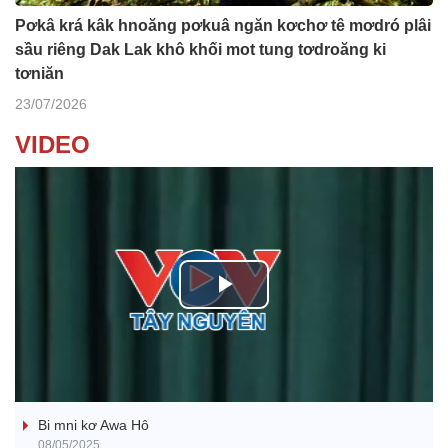
Pơkâ krá kâk hnoăng pơkuâ ngăn kơchơ tê mơdró plâi
sầu riêng Dak Lak khô khối mot tung tơdroăng ki
tơniăn
23/07/2026
VIDEO
P
l
Ba ối dê̆ Dam Teang
a
Bi mni kơ Awa Hô
y
08/05/2025