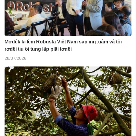
Mơdêk ki lĕm Robusta Việt Nam sap ing xiâm vâ tối
rơdêi tíu ối tung lâp plâi tơnêi
28/07/2026