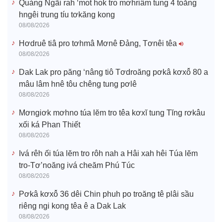
Quảng Ngãi rah ‘mot hok tro mơhriâm tung 4 toăng
hngêi trung tíu tơkăng kong
08/08/2026
Hơdruê tiâ pro tơhmâ Mơnê Đảng, Tơnêi têa
08/08/2026
Dak Lak pro păng ‘nâng tiô Tơdroăng pơkâ kơxô̆ 80 a
mâu lâm hnê tôu chêng tung pơlê
08/08/2026
Mơngiơk mơhno túa lĕm tro têa kơxĭ tung Tĭng rơkâu
xối ká Phan Thiết
08/08/2026
Ivá rêh ối túa lĕm tro rôh nah a Hâi xah hêi Túa lĕm
tro-Tơ’noăng ivá cheăm Phú Túc
08/08/2026
Pơkâ kơxô̆ 36 dêi Chin phuh po troăng tê plâi sầu
riêng ngi kong têa ê a Dak Lak
08/08/2026