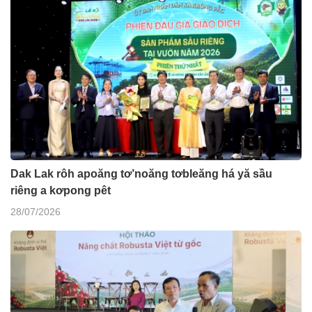
Dak Lak rôh apoăng tơ’noăng tơbleăng há yă sầu
riêng a kơpong pêt
28/07/2026