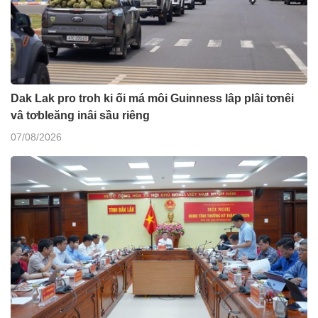
Dak Lak pro troh ki ối má môi Guinness lâp plâi tơnêi
vâ tơbleăng inâi sầu riêng
07/08/2026