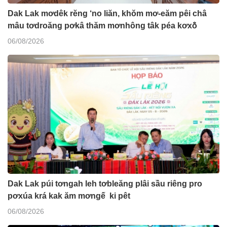
Dak Lak mơdêk rĕng ‘no liăn, khŏm mơ-eăm pêi châ
mâu tơdroăng pơkâ thăm mơnhông tâk péa kơxô̆
06/08/2026
Dak Lak púi tơngah leh tơbleăng plâi sầu riêng pro
pơxúa krá kak ăm mơngế ki pêt
06/08/2026