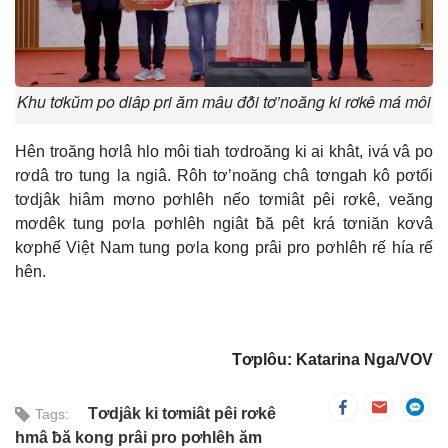
Khu tơkŭm po diâp pri ăm mâu đô̆i tơ’noăng ki rơkê má môi
Hên troăng hơlâ hlo môi tiah tơdroăng ki ai khât, ivá vâ po
rơdâ tro tung la ngiâ. Rôh tơ’noăng châ tơngah kô pơtối
tơdjâk hiâm mơno pơhlêh nếo tơmiât pêi rơkê, veăng
mơdêk tung pơla pơhlêh ngiât ƀă pêt krá tơniăn kơvâ
kơphế Việt Nam tung pơla kong prâi pro pơhlêh rế hía rế
hên.
Tơplôu: Katarina Nga/VOV
Tơdjâk ki tơmiât pêi rơkê
Tags:
hmâ ƀă kong prâi pro pơhlêh ăm