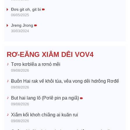
V
Đơs git oh, git bi
06/05/2025
i
Jreng Jrong
30/03/2024
d
e
RƠ-EĂNG XIÂM DÊI VOV4
o
Tơro kơblêa a rơnó mêi
09/08/2026
Ƀuôn Hai rak vế khôi túa, vêa vong dêi hdrông Rơđế
09/08/2026
But hai lang lŏ (Pơlê pin pa ngiâ)
09/08/2026
Xiâm kối khoh chiâng ai kuăn rui
09/08/2026