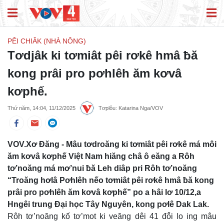
PÊI CHIÂK (NHÀ NÔNG)
Tơdjâk ki tơmiât pêi rơkê hmâ ƀă
kong prâi pro pơhlêh ăm kơvâ
kơphế.
Thứ năm, 14:04, 11/12/2025
Tơplôu: Katarina Nga/VOV
VOV.Xơ Đăng - Mâu tơdroăng ki tơmiât pêi rơkê má môi
ăm kơvâ kơphế Việt Nam hiăng châ ô eăng a Rôh
tơ’noăng má mơ’nui ƀă Leh diâp pri Rôh tơ’noăng
“Troăng hơlâ Pơhlêh nếo tơmiât pêi rơkê hmâ ƀă kong
prâi pro pơhlêh ăm kơvâ kơphế” po a hâi lơ 10/12,a
Hngêi trung Đại học Tây Nguyên, kong pơlê Dak Lak.
Rôh tơ’noăng kố tơ’mot ki veăng dêi 41 đô̆i lo ing mâu