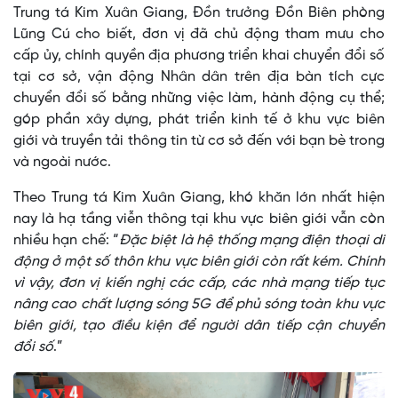
Trung tá Kim Xuân Giang, Đồn trưởng Đồn Biên phòng
Lũng Cú cho biết, đơn vị đã chủ động tham mưu cho
cấp ủy, chính quyền địa phương triển khai chuyển đổi số
tại cơ sở, vận động Nhân dân trên địa bàn tích cực
chuyển đổi số bằng những việc làm, hành động cụ thể;
góp phần xây dựng, phát triển kinh tế ở khu vực biên
giới và truyền tải thông tin từ cơ sở đến với bạn bè trong
và ngoài nước.
Theo Trung tá Kim Xuân Giang, khó khăn lớn nhất hiện
nay là hạ tầng viễn thông tại khu vực biên giới vẫn còn
nhiều hạn chế: “
Đặc biệt là hệ thống mạng điện thoại di
động ở một số thôn khu vực biên giới còn rất kém. Chính
vì vậy, đơn vị kiến nghị các cấp, các nhà mạng tiếp tục
nâng cao chất lượng sóng 5G để phủ sóng toàn khu vực
biên giới, tạo điều kiện để người dân tiếp cận chuyển
đổi số
.”