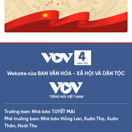
Website của BAN VĂN HÓA - XÃ HỘI VÀ DÂN TỘC
Trưởng ban: Nhà báo TUYẾT MAI
Phó trưởng ban: Nhà báo Hồng Lan, Xuân Thọ, Xuân
Thân, Hoài Thu