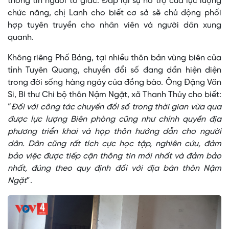
thông tin người tố giác. Đáp lại sự hỗ trợ của lực lượng
chức năng, chị Lanh cho biết cơ sở sẽ chủ động phối
hợp tuyên truyền cho nhân viên và người dân xung
quanh.
Không riêng Phố Bảng, tại nhiều thôn bản vùng biên của
tỉnh Tuyên Quang, chuyển đổi số đang dần hiện diện
trong đời sống hàng ngày của đồng bào. Ông Đặng Văn
Si, Bí thư Chi bộ thôn Nậm Ngặt, xã Thanh Thủy cho biết:
“
Đối với công tác chuyển đổi số trong thời gian vừa qua
được lực lượng Biên phòng cũng như chính quyền địa
phương triển khai và họp thôn hướng dẫn cho người
dân. Dân cũng rất tích cực học tập, nghiên cứu, đảm
bảo việc được tiếp cận thông tin mới nhất và đảm bảo
nhất, đúng theo quy định đối với địa bàn thôn Nậm
Ngặt
”.