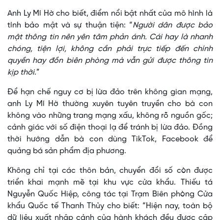
Anh Ly Mí Hờ cho biết, điểm nổi bật nhất của mô hình là
tính bảo mật và sự thuận tiện: “
Người dân được bảo
mật thông tin nên yên tâm phản ánh. Cái hay là nhanh
chóng, tiện lợi, không cần phải trực tiếp đến chính
quyền hay đồn biên phòng mà vẫn gửi được thông tin
kịp thời
.”
Để hạn chế nguy cơ bị lừa đảo trên không gian mạng,
anh Ly Mí Hờ thường xuyên tuyên truyền cho bà con
không vào những trang mạng xấu, không rõ nguồn gốc;
cảnh giác với số điện thoại lạ để tránh bị lừa đảo. Đồng
thời hướng dẫn bà con dùng TikTok, Facebook để
quảng bá sản phẩm địa phương.
Không chỉ tại các thôn bản, chuyển đổi số còn được
triển khai mạnh mẽ tại khu vực cửa khẩu. Thiếu tá
Nguyễn Quốc Hiệp, công tác tại Trạm Biên phòng Cửa
khẩu Quốc tế Thanh Thủy cho biết: “Hiện nay, toàn bộ
dữ liệu xuất nhập cảnh của hành khách đều được cập