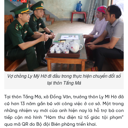
Vợ chồng Ly Mý Hờ đi đầu trong thực hiện chuyển đổi số
tại thôn Tắng Má
Tại thôn Tắng Má, xã Đồng Văn, trưởng thôn Ly Mí Hờ đã
có hơn 13 năm gắn bó với công việc ở cơ sở. Một trong
những nhiệm vụ mới của anh hiện nay là hỗ trợ bà con
tiếp cận mô hình “Hòm thư điện tử tố giác tội phạm”
qua mã QR do Bộ đội Biên phòng triển khai.