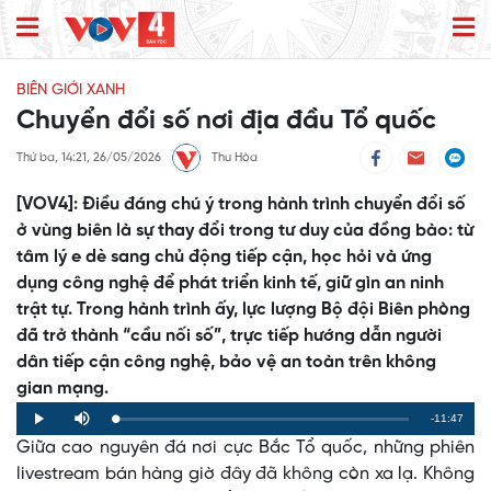
BIÊN GIỚI XANH
Chuyển đổi số nơi địa đầu Tổ quốc
Thứ ba, 14:21, 26/05/2026
Thu Hòa
[VOV4]: Điều đáng chú ý trong hành trình chuyển đổi số
ở vùng biên là sự thay đổi trong tư duy của đồng bào: từ
tâm lý e dè sang chủ động tiếp cận, học hỏi và ứng
dụng công nghệ để phát triển kinh tế, giữ gìn an ninh
trật tự. Trong hành trình ấy, lực lượng Bộ đội Biên phòng
đã trở thành “cầu nối số”, trực tiếp hướng dẫn người
dân tiếp cận công nghệ, bảo vệ an toàn trên không
gian mạng.
Remaining
-11:47
Loaded
:
Progress
:
Play
Mute
0%
0%
Giữa cao nguyên đá nơi cực Bắc Tổ quốc, những phiên
Time
livestream bán hàng giờ đây đã không còn xa lạ. Không