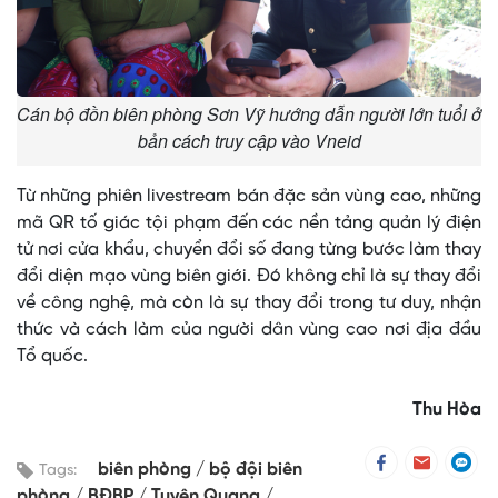
Cán bộ đồn biên phòng Sơn Vỹ hướng dẫn người lớn tuổi ở
bản cách truy cập vào Vneid
Từ những phiên livestream bán đặc sản vùng cao, những
mã QR tố giác tội phạm đến các nền tảng quản lý điện
tử nơi cửa khẩu, chuyển đổi số đang từng bước làm thay
đổi diện mạo vùng biên giới. Đó không chỉ là sự thay đổi
về công nghệ, mà còn là sự thay đổi trong tư duy, nhận
thức và cách làm của người dân vùng cao nơi địa đầu
Tổ quốc.
Thu Hòa
biên phòng
bộ đội biên
Tags:
phòng
BĐBP
Tuyên Quang