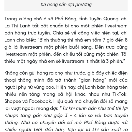
bá nông sản địa phương
Trong xưởng nhỏ ở xã Phố Bảng, tỉnh Tuyên Quang, chị
La Thị Lanh tất bật chuẩn bị cho một phiên livestream
bán hàng trực tuyến. Chia sẻ về công việc hiện tại, chị
Lanh cho biết: “Bình thường thì nhà em tầm 7 giờ đến 8
giờ là livestream một phiên buổi sáng. Đến trưa cũng
livestream một phiên, đến chiều tối cũng một phiên. Tối
thiểu một ngày nhà em sẽ livestream ít nhất là 3 phiên.”
Không còn gùi hàng ra chợ như trước, giờ đây chiếc điện
thoại thông minh đã trở thành “gian hàng” mới của
người phụ nữ vùng cao. Hiện nay, chị Lanh bán hàng trên
nhiều nền tảng mạng xã hội khác nhau như TikTok,
Shopee và Facebook. Hiệu quả mà chuyển đổi số mang
lại vượt ngoài mong đợi: “
Từ khi mình bán như thế thì lợi
nhuận tăng gần như gấp 3 - 4 lần so với bán truyền
thống. Nhờ có chuyển đổi số mà Phố Bảng được rất
nhiều người biết đến hơn, tiện lợi là khi sản xuất ra