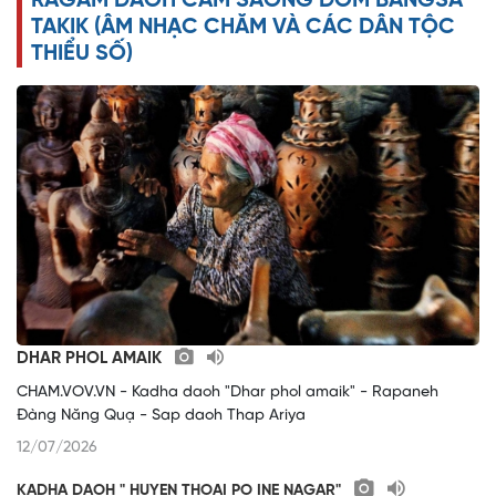
RAGAM DAOH CAM SAONG DOM BANGSA
o
TAKIK (ÂM NHẠC CHĂM VÀ CÁC DÂN TỘC
THIỂU SỐ)
DHAR PHOL AMAIK
CHAM.VOV.VN - Kadha daoh "Dhar phol amaik" - Rapaneh
Đàng Năng Quạ - Sap daoh Thap Ariya
12/07/2026
KADHA DAOH " HUYEN THOAI PO INE NAGAR"