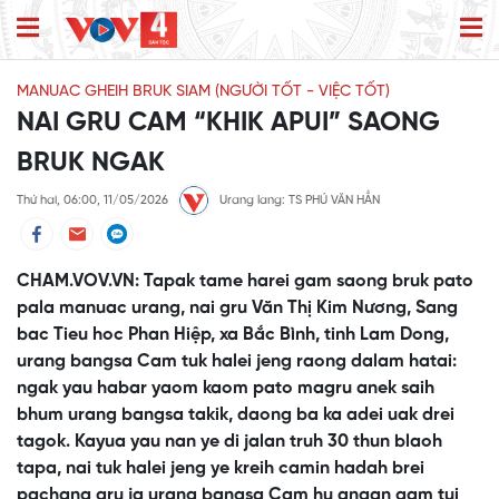
MANUAC GHEIH BRUK SIAM (NGƯỜI TỐT - VIỆC TỐT)
NAI GRU CAM “KHIK APUI” SAONG
BRUK NGAK
Thứ hai, 06:00, 11/05/2026
Urang lang: TS PHÚ VĂN HẲN
CHAM.VOV.VN: Tapak tame harei gam saong bruk pato
pala manuac urang, nai gru Văn Thị Kim Nương, Sang
bac Tieu hoc Phan Hiệp, xa Bắc Bình, tinh Lam Dong,
urang bangsa Cam tuk halei jeng raong dalam hatai:
ngak yau habar yaom kaom pato magru anek saih
bhum urang bangsa takik, daong ba ka adei uak drei
tagok. Kayua yau nan ye di jalan truh 30 thun blaoh
tapa, nai tuk halei jeng ye kreih camin hadah brei
pachang gru ja urang bangsa Cam hu angan gam tui