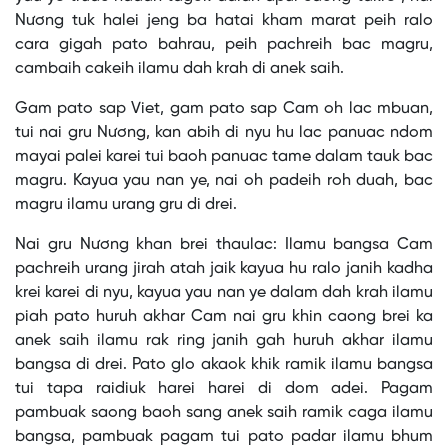
Nương tuk halei jeng ba hatai kham marat peih ralo
cara gigah pato bahrau, peih pachreih bac magru,
cambaih cakeih ilamu dah krah di anek saih.
Gam pato sap Viet, gam pato sap Cam oh lac mbuan,
tui nai gru Nương, kan abih di nyu hu lac panuac ndom
mayai palei karei tui baoh panuac tame dalam tauk bac
magru. Kayua yau nan ye, nai oh padeih roh duah, bac
magru ilamu urang gru di drei.
Nai gru Nương khan brei thaulac: Ilamu bangsa Cam
pachreih urang jirah atah jaik kayua hu ralo janih kadha
krei karei di nyu, kayua yau nan ye dalam dah krah ilamu
piah pato huruh akhar Cam nai gru khin caong brei ka
anek saih ilamu rak ring janih gah huruh akhar ilamu
bangsa di drei. Pato glo akaok khik ramik ilamu bangsa
tui tapa raidiuk harei harei di dom adei. Pagam
pambuak saong baoh sang anek saih ramik caga ilamu
bangsa, pambuak pagam tui pato padar ilamu bhum