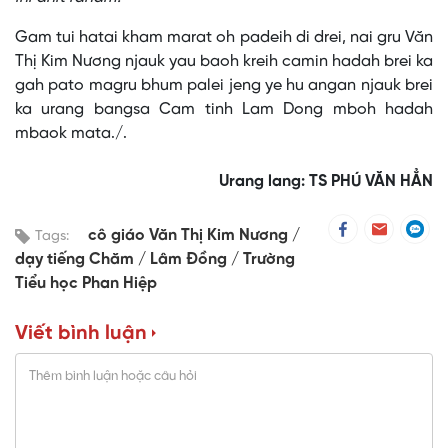
Gam tui hatai kham marat oh padeih di drei, nai gru Văn
Thị Kim Nương njauk yau baoh kreih camin hadah brei ka
gah pato magru bhum palei jeng ye hu angan njauk brei
ka urang bangsa Cam tinh Lam Dong mboh hadah
mbaok mata./.
Urang lang: TS PHÚ VĂN HẲN
cô giáo Văn Thị Kim Nương
Tags:
dạy tiếng Chăm
Lâm Đồng
Trường
Tiểu học Phan Hiệp
Viết bình luận