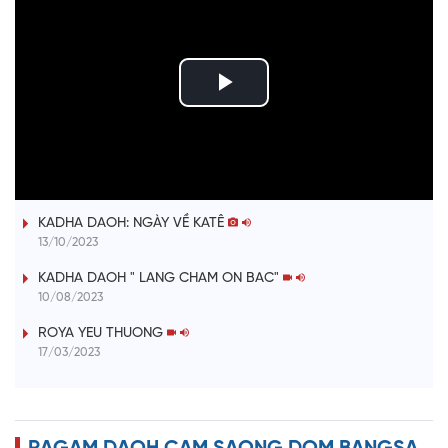
P
l
ĐƯỢM TÌNH DUYÊN QUÊ
a
KADHA DAOH: NGÀY VỀ KATÊ
y
13/10/2023
V
KADHA DAOH " LANG CHAM ON BAC"
10/08/2023
i
ROYA YEU THUONG
17/03/2023
d
e