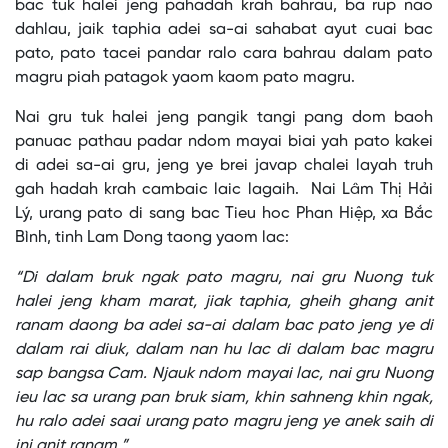
bac tuk halei jeng pahadah krah bahrau, ba rup nao
dahlau, jaik taphia adei sa-ai sahabat ayut cuai bac
pato, pato tacei pandar ralo cara bahrau dalam pato
magru piah patagok yaom kaom pato magru.
Nai gru tuk halei jeng pangik tangi pang dom baoh
panuac pathau padar ndom mayai biai yah pato kakei
di adei sa-ai gru, jeng ye brei javap chalei layah truh
gah hadah krah cambaic laic lagaih. Nai Lâm Thị Hải
Lý, urang pato di sang bac Tieu hoc Phan Hiệp, xa Bắc
Bình, tinh Lam Dong taong yaom lac:
“Di dalam bruk ngak pato magru, nai gru Nuong tuk
halei jeng kham marat, jiak taphia, gheih ghang anit
ranam daong ba adei sa-ai dalam bac pato jeng ye di
dalam rai diuk, dalam nan hu lac di dalam bac magru
sap bangsa Cam. Njauk ndom mayai lac, nai gru Nuong
ieu lac sa urang pan bruk siam, khin sahneng khin ngak,
hu ralo adei saai urang pato magru jeng ye anek saih di
ini anit ranam.”