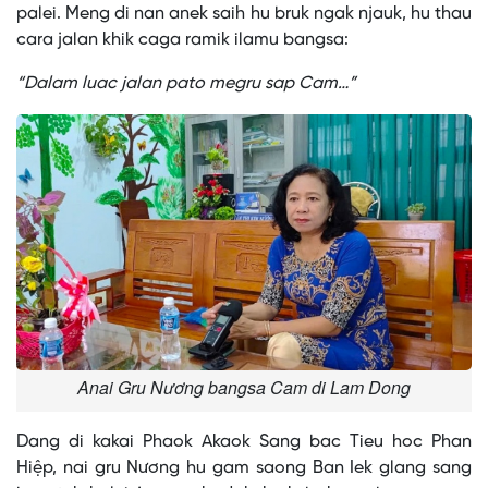
palei. Meng di nan anek saih hu bruk ngak njauk, hu thau
cara jalan khik caga ramik ilamu bangsa:
“Dalam luac jalan pato megru sap Cam…”
Anai Gru Nương bangsa Cam di Lam Dong
Dang di kakai Phaok Akaok Sang bac Tieu hoc Phan
Hiệp, nai gru Nương hu gam saong Ban Iek glang sang