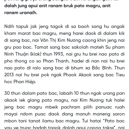
dalah jung apui anit ranam bruk pato magru, anit
ranam uranaih.
This
is
No compatible source was found for this media.
Ndih tapuk jak jeng tagok di sa baoh sang hu angak
a
modal
kham marat bac magru, meng harei daok di dalam kik
window.
di sang bac, nai Văn Thị Kim Nương caong khin jeng nai
gru pao bac. Tamat sang bac sakolah mateh Su pham
Ninh Thuận (klak) thun 1993, nai gru hu brei nao pato di
pho thong co so Phan Thanh, hadei di nan nai hu brei
nao pato di ralo sang bac di bhum xa Bắc Bình. Thun
2013 nai hu brei pok ngak Phaok Akaok sang bac Tieu
hoc Phan Hiệp.
30 thun dalam pato bac, labaih 10 thun ngak urang pan
akaok iek glang pato magru, nai Kim Nương tuk halei
jeng bac magru mbeik pachram pilih panuac ruah
mayai ndom puac daok dang manuh maneng saron
mbon tani tanat ilamu bac magru. Tui hatai “Pato bac
yau ye truac hadah tagok dalah apui caong takre”, nai