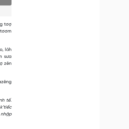
ng tơợ
 tơơm
o, lâh
m sưa
Đợ zên
azêng
h tế.
k’tiếc
 nhập