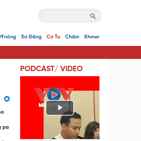
M'nông
Xơ Đăng
Cơ Tu
Chăm
Khmer
PODCAST/ VIDEO
pa
P
l
y pa