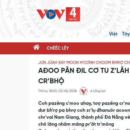
Việt
Tày
CHÊẾC LÊY
JƯN JỨAH XAY MOON H'CƠNH CHOOM BHRỢ CHA
AĐOO PÂN ĐIL CƠ TU Z’LÂH
CR’BHỘ
Thứ tư, 18:00, 03/06/2026
A Lăng Lợi
Coh pazêng c’moo ahay, tơợ pazêng cr’noọ 
dưr bh’rợ pa bhrợ coh zr’lụ đhanuôr acoo
chr’val Nam Giang, thành phố Đà Nẵng vêy 
chô lâng nhâm mâng pr’ăt tr’mông