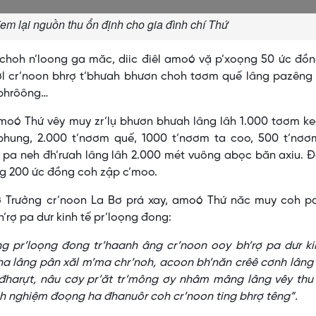
em lại nguồn thu ổn định cho gia đình chí Thứ
 choh n’loong ga măc, diic điêl amoó vặ p’xoọng 50 ức đồ
l cr’noon bhrợ t’bhưah bhươn choh tơơm quế lâng pazêng
 bhrôông…
moó Thứ vêy muy zr’lụ bhươn bhưah lâng lâh 1.000 tơơm ke
bhung, 2.000 t’nơơm quế, 1000 t’nơơm ta coo, 500 t’nơơ
 pa neh đh’rưah lâng lâh 2.000 mét vuông abọc băn axiu. 
g 200 ức đồng coh zập c’moo.
hrợ Trưởng cr’noon La Bơ prá xay, amoó Thứ năc muy coh p
’rợ pa dưr kinh tế pr’loọng đong:
 pr’loọng đong tr’haanh âng cr’noon ooy bh’rợ pa dưr kin
ha lâng pân xăl m’ma chr’noh, acoon bh’năn crêê cơnh lâng 
 đharựt, nâu cơy pr’ăt tr’mông ơy nhâm mâng lâng vêy thu
nh nghiệm đoọng ha đhanuôr coh cr’noon ting bhrợ têng”.