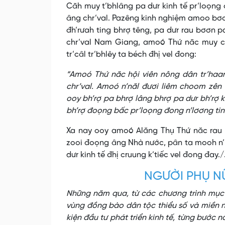
Căh muy t’bhlâng pa dưr kinh tế pr’loọng
âng chr’val. Pazêng kinh nghiệm amoo bơơ
đh’rưah ting bhrợ têng, pa dưr rau bơơn 
chr’val Nam Giang, amoó Thứ năc muy co
tr’câl tr’bhlêy ta béch đhị vel đong:
“Amoó Thứ năc hội viên nông dân tr’haanh
chr’val. Amoó n’năl đươi liêm choom zên
ooy bh’rợ pa bhrợ lâng bhrợ pa dưr bh’rợ
bh’rợ đoọng bấc pr’loọng đong n’lơơng tin
Xa nay ooy amoó Alăng Thụ Thứ năc rau x
zooi đoọng âng Nhà nước, pân ta mooh n’nă
dưr kinh tế đhị cruung k’tiếc vel đong đay./
NGƯỜI PHỤ N
Những năm qua, từ các chương trình mục t
vùng đồng bào dân tộc thiểu số và miền 
kiện đầu tư phát triển kinh tế, từng bước 