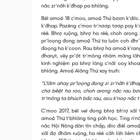
năc zr’năh k’đhap pa bhlâng.
Bêl amoó 18 c’moo, amoó Thứ bơơn k’diíc. 
k’đhap. Pazêng c’moo tr’nơơp tơơp pay k’
rêê. Bhrợ ruộng, bhrợ ha rêê, choh aron
pr’loọng đong amoó Thứ ta luôn coh đhr’
đoọng ha k’coon. Rau bhrợ ha amoó k’rang
đharựt, vêy pr’ăt tr’mông nhâm mâng lâh
kinh nghiệm pa bhrợ lâng c’năl ooy kho
bhlâng. Amoó Alăng Thứ xay truih:
“L’lăm ahay pr’loọng đong zi zr’năh k’đha
cha bêệt ha roo, choh arong năc rau bơơ
tr’mông ta bhúch bấc rau, acu k’noọ năc t
C’moo 2017, bêl vel đong bhrợ bh’rợ xă
amoó Thứ t’bhlâng ting pâh học. Ting n’n
năc Hội Nông dân tín chấp, diic điêl amo
xăl đợ đhăm ruộng, ha rêê căh lâh liêm 