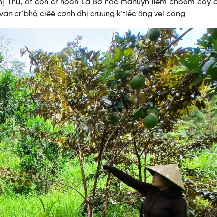
ị Thứ, ăt coh cr’noon La Bơ năc manuyh liêm choom ooy c
r’van cr’bhộ crêê cơnh đhị cruung k’tiếc âng vel đong