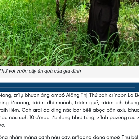
Thứ với vườn cây ăn quả của gia đình
ang, zr’lụ bhươn âng amoó Alăng Thị Thứ coh cr’noon La B
 ding k’coong, tơơm đhi muônh, tơơm quế, tơơm pih bhung
ih liêm. Coh aral da ding năc bơr bêệ abọc băn axiu bhưa
năc năc coh 10 c’moo t’bhlâng bhrợ têng, z’lâh pazêng rau 
oo.
tr’mông nhâm mâng cơnh nâu cơy, pr’loọng đong amoó Thứ bê