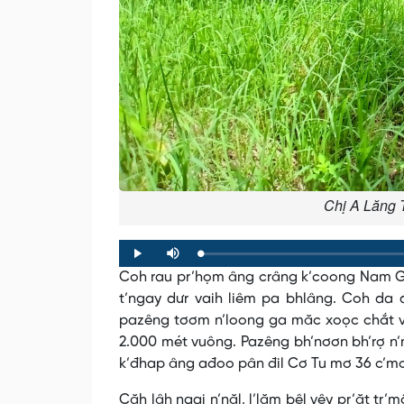
Chị A Lăng 
Loaded
:
Progress
:
Play
Mute
0%
0%
Coh rau pr’họm âng crâng k’coong Nam Gi
t’ngay dưr vaih liêm pa bhlâng. Coh da
pazêng tơơm n’loong ga măc xoọc chắt va
2.000 mét vuông. Pazêng bh’nơơn bh’rợ n’
k’đhap âng ađoo pân đil Cơ Tu mơ 36 c’m
Căh lâh ngai n’năl, l’lăm bêl vêy pr’ăt 