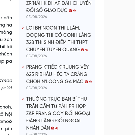
ZR’NĂH K’ĐHẠP ĐĂH CHUYỂN
ĐỔI SỐ GIÁO DỤC
05/08/2026
zr’năh
âng ha
LƠI BH’NƠƠN THI L’LĂM,
’mông
ĐOỌNG THI CỚ CƠNH LÂNG
au zên
328 THÍ SINH ĐIỂM THI THPT
il lơi
CHUYÊN TUYÊN QUANG
 bhúch
05/08/2026
ap pa
PRANG K’TIẾC K’RUUNG VÊY
625 R’BHẦU HÉC TA CRÂNG
 c’moo
CHOH N’LOONG GA MĂC
pr’ăt
05/08/2026
THƯỜNG TRỰC BAN BÍ THƯ
TRẦN CẨM TÚ PÂH PR’HỌP
choh,
ZÂP PRANG OOY ĐỐI NGOẠI
xã hội
ĐẢNG LÂNG ĐỐI NGOẠI
, amoó
NHÂN DÂN
ơm pih
05/08/2026