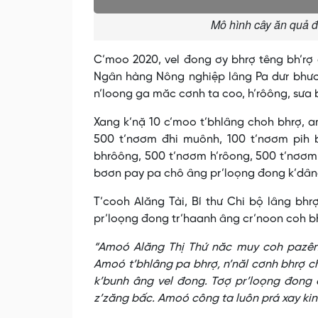
Mô hình cây ăn quả đ
C’moo 2020, vel đong ơy bhrợ têng bh’rợ
Ngân hàng Nông nghiệp lâng Pa dưr bhươ
n’loong ga măc cơnh ta coo, h’rôông, sưa
Xang k’nặ 10 c’moo t’bhlâng choh bhrợ, a
500 t’nơơm đhi muônh, 100 t’nơơm pih 
bhrôông, 500 t’nơơm h’rôong, 500 t’nơơm
bơơn pay pa chô âng pr’loọng đong k’dân
T’cooh Alăng Tài, Bí thư Chi bộ lâng b
pr’loọng đong tr’haanh âng cr’noon coh bh
“Amoó Alăng Thị Thứ năc muy coh pazêng
Amoó t’bhlâng pa bhrợ, n’năl cơnh bhrợ c
k’bunh âng vel đong. Tơợ pr’loọng đong
z’zăng bấc. Amoó công ta luôn prá xay ki