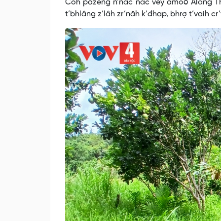
Coh pazêng n’năc năc vêy amoó Alăng Th
t’bhlâng z’lâh zr’năh k’đhap, bhrợ t’vaih c