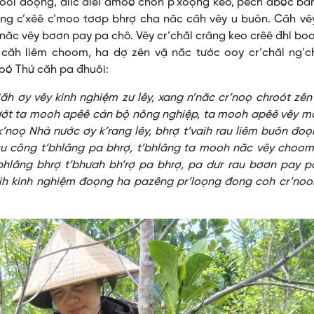
ooi đoọng, diic điêl amoó choh p’xoọng keo, pếch abóc bă
êng c’xêê c’moo tơơp bhrợ cha năc căh vêy u buôn. Căh vê
năc vêy bơơn pay pa chô. Vêy cr’chăl crâng keo crêê đhí bo
 căh liêm choom, ha dợ zên vặ năc tước ooy cr’chăl ng’ch
moó Thứ căh pa đhuôi:
ăh ơy vêy kinh nghiệm zư lêy, xang n’năc cr’noọ chroót zê
lướt ta mooh apêê cán bộ nông nghiệp, ta mooh apêê vêy m
k’noọ Nhà nước ơy k’rang lêy, bhrợ t’vaih rau liêm buôn đo
 cu công t’bhlâng pa bhrợ, t’bhlâng ta mooh năc vêy choo
’bhlâng bhrợ t’bhưah bh’rợ pa bhrợ, pa dưr rau bơơn pay 
uih kinh nghiệm đoọng ha pazêng pr’loọng đong coh cr’noo