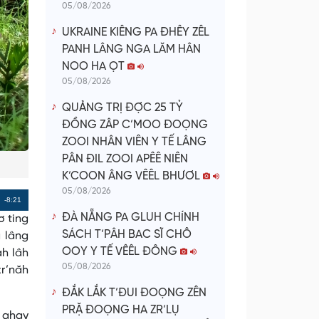
05/08/2026
UKRAINE KIÊNG PA ĐHÊY ZÊL
PANH LÂNG NGA LĂM HÂN
NOO HA ỌT
05/08/2026
QUẢNG TRỊ ĐỢC 25 TỶ
ĐỒNG ZÂP C’MOO ĐOỌNG
ZOOI NHÂN VIÊN Y TẾ LÂNG
PÂN ĐIL ZOOI APÊÊ NIÊN
K’COON ÂNG VÊÊL BHƯƠL
05/08/2026
Remaining
-8:21
ĐÀ NẴNG PA GLUH CHÍNH
ơ ting
Time
SÁCH T’PÂH BAC SĨ CHÔ
 lâng
OOY Y TẾ VÊÊL ĐÔNG
h lâh
05/08/2026
zr’năh
ĐẮK LẮK T’ĐUI ĐOỌNG ZÊN
PRẶ ĐOỌNG HA ZR’LỤ
l ahay