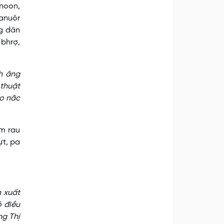
’noon,
hanuôr
ng dân
bhrợ,
ch âng
thuật
oo năc
m rau
ựt, pa
n xuất
ó điều
ng Thị