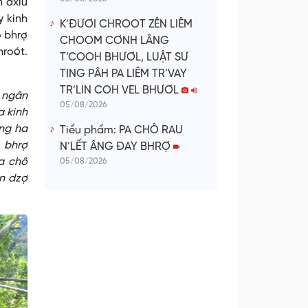
n axiu
y kinh
K’ĐƯƠI CHROOT ZÊN LIÊM
o bhrợ
CHOOM CƠNH LÂNG
roót.
T’COOH BHƯƠL, LUẬT SƯ
TING PÂH PA LIÊM TR’VAY
TR’LIN COH VEL BHƯƠL
n ngân
05/08/2026
a kinh
ọng ha
Tiểu phẩm: PA CHÔ RAU
m bhrợ
N’LẾT ÂNG ĐAY BHRỢ
pa chô
05/08/2026
n dzợ