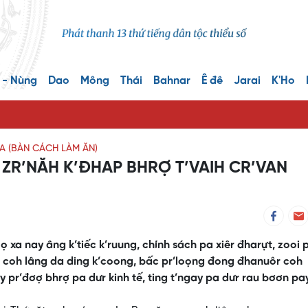
 - Nùng
Dao
Mông
Thái
Bahnar
Ê đê
Jarai
K'Ho
 (BÀN CÁCH LÀM ĂN)
 ZR’NĂH K’ĐHAP BHRỢ T’VAIH CR’VAN
xa nay âng k’tiếc k’ruung, chính sách pa xiêr đharựt, zooi 
n coh lâng da ding k’coong, bấc pr’loọng đong đhanuôr coh
pr’đơợ bhrợ pa dưr kinh tế, ting t’ngay pa dưr rau bơơn pa