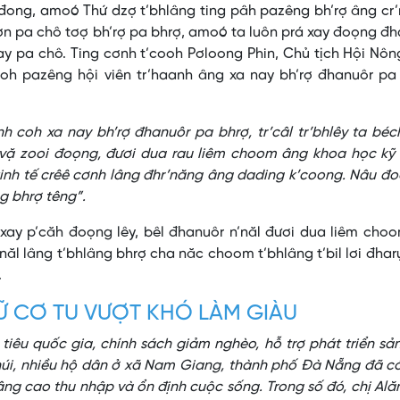
 đong, amoó Thứ dzợ t’bhlâng ting pâh pazêng bh’rợ âng cr
n pa chô tơợ bh’rợ pa bhrợ, amoó ta luôn prá xay đoọng đ
pay pa chô. Ting cơnh t’cooh Pơloong Phin, Chủ tịch Hội Nô
h pazêng hội viên tr’haanh âng xa nay bh’rợ đhanuôr pa 
 coh xa nay bh’rợ đhanuôr pa bhrợ, tr’câl tr’bhlêy ta bé
 vặ zooi đoọng, đươi dua rau liêm choom âng khoa học kỹ 
 kinh tế crêê cơnh lâng đhr’năng âng dading k’coong. Nâu đ
g bhrợ têng”.
ay p’căh đoọng lêy, bêl đhanuôr n’năl đươi dua liêm choo
l lâng t’bhlâng bhrợ cha năc choom t’bhlâng t’bil lơi đhar
.
Ữ CƠ TU VƯỢT KHÓ LÀM GIÀU
iêu quốc gia, chính sách giảm nghèo, hỗ trợ phát triển sả
núi, nhiều hộ dân ở xã Nam Giang, thành phố Đà Nẵng đã c
nâng cao thu nhập và ổn định cuộc sống. Trong số đó, chị Ală