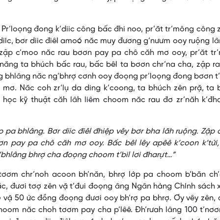
Pr’loọng đong k’diic công bấc đhi noo, pr’ăt tr’mông công 
diíc, bơr diic điêl amoó năc muy đương g’nưưm ooy ruộng l
g zập c’moo năc rau bơơn pay pa chô căh mơ ooy, pr’ăt tr
năng ta bhúch bấc rau, bấc bêl ta bơơn chr’na cha, zập r
 bhlâng năc ng’bhrợ cơnh ooy đoọng pr’loọng đong bơơn t’b
 mơ. Năc coh zr’lụ da ding k’coong, ta bhúch zên prặ, ta
a học kỹ thuật căh lâh liêm choom năc rau đơ zr’năh k’đh
p pa bhlâng. Bơr diic điêl đhiệp vêy bơr bha lăh ruộng. Zập
n pay pa chô căh mơ ooy. Bấc bêl lêy apêê k’coon k’tứi, 
’bhlâng bhrợ cha đoọng choom t’bil lơi đharựt…”
l tơơm chr’noh acoon bh’năn, bhrợ lớp pa choom b’băn ch’
ăc, đươi tơợ zên vặ t’đui đoọng âng Ngân hàng Chính sách 
ó vặ 50 ức đồng đoọng đươi ooy bh’rợ pa bhrợ. Ơy vêy zên
choom năc choh tơơm pay cha p’lêê. Đh’rưah lâng 100 t’nơ