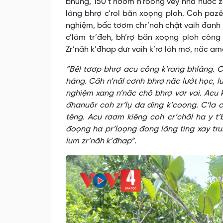
bhung, 150 t’nơơm h’rôông vêy nhà nước z
lâng bhrợ c’rol băn xoọng ploh. Coh paz
nghiệm, bấc tơơm chr’noh chặt vaih đanh 
c’lâm tr’đeh, bh’rợ băn xoọng ploh công
Zr’năh k’đhap dưr vaih k’rơ lâh mơ, năc a
“Bêl tơơp bhrợ acu công k’rang bhlâng. C
hàng. Căh n’năl cơnh bhrợ năc lướt học, 
nghiệm xang n’năc chô bhrợ vơr vai. Acu 
đhanuôr coh zr’lụ da ding k’coong. C’la
têng. Acu rơơm kiêng coh cr’chăl ha y t
đoọng ha pr’loọng đong lâng ting xay tr
lum zr’năh k’đhap”.