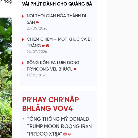
a
r’noọ
VÀI PHÚT DÀNH CHO QUẢNG BÁ
y
NƠI THỜI GIAN HÓA THÀNH DI
SẢN
V
25/05/2026
CHIÊM CHIÊM – MỘT KHÚC CA BI
i
TRÁNG
24/07/2026
d
SÔNG KÔN: PA LƯIH ĐONG
e
PR’NOONG VEL BHƯƠL
12/05/2026
o
PR'HAY CHR'NĂP
BHLÂNG VOV4
TỔNG THỐNG MỸ DONALD
TRUMP MOON ĐOỌNG IRAN
“PR’ĐƠỢ X’RỊA”