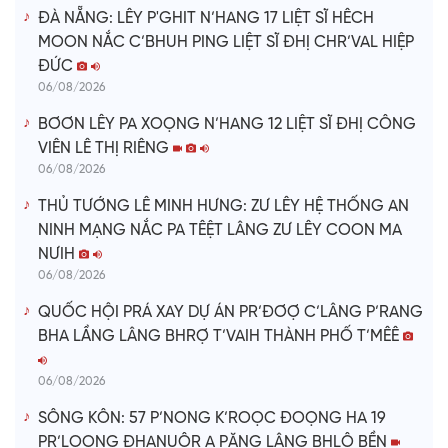
ĐÀ NẴNG: LÊY P'GHIT N’HANG 17 LIỆT SĨ HÊCH
MOON NẮC C’BHUH PING LIỆT SĨ ĐHỊ CHR’VAL HIỆP
ĐỨC
06/08/2026
BƠƠN LÊY PA XOỌNG N’HANG 12 LIỆT SĨ ĐHỊ CÔNG
VIÊN LÊ THỊ RIÊNG
06/08/2026
THỦ TƯỚNG LÊ MINH HƯNG: ZƯ LÊY HỆ THỐNG AN
NINH MẠNG NẮC PA TÊỆT LÂNG ZƯ LÊY COON MA
NƯIH
06/08/2026
QUỐC HỘI PRÁ XAY DỰ ÁN PR’ĐƠỢ C’LÂNG P’RANG
BHA LẦNG LÂNG BHRỢ T’VAIH THÀNH PHỐ T’MÊÊ
06/08/2026
SÔNG KÔN: 57 P’NONG K’ROỌC ĐOỌNG HA 19
PR’LOỌNG ĐHANUÔR A PĂNG LÂNG BHLÔ BỀN