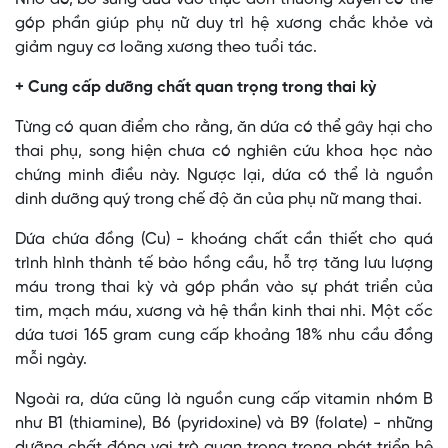
góp phần giúp phụ nữ duy trì hệ xương chắc khỏe và
giảm nguy cơ loãng xương theo tuổi tác.
+ Cung cấp dưỡng chất quan trọng trong thai kỳ
Từng có quan điểm cho rằng, ăn dứa có thể gây hại cho
thai phụ, song hiện chưa có nghiên cứu khoa học nào
chứng minh điều này. Ngược lại, dứa có thể là nguồn
dinh dưỡng quý trong chế độ ăn của phụ nữ mang thai.
Dứa chứa đồng (Cu) - khoáng chất cần thiết cho quá
trình hình thành tế bào hồng cầu, hỗ trợ tăng lưu lượng
máu trong thai kỳ và góp phần vào sự phát triển của
tim, mạch máu, xương và hệ thần kinh thai nhi. Một cốc
dứa tươi 165 gram cung cấp khoảng 18% nhu cầu đồng
mỗi ngày.
Ngoài ra, dứa cũng là nguồn cung cấp vitamin nhóm B
như B1 (thiamine), B6 (pyridoxine) và B9 (folate) - những
dưỡng chất đóng vai trò quan trọng trong phát triển hệ