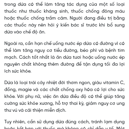
trong dứa có thể làm tăng tác dụng của một số loại
thuốc như thuốc kháng sinh, thuốc chống đông máu
hoặc thuốc chống trầm cảm. Người đang điều trị bằng
các thuốc này nên hỏi ý kiến bác sĩ trước khi bổ sung
dứa vào chế độ ăn.
Ngoài ra, cần hạn chế uống nước ép dứa có đường vì có
thể làm tăng nguy cơ tiểu đường, béo phì và bệnh tim
mạch. Cách tốt nhất là ăn dứa tươi hoặc uống nước ép
nguyên chất không thêm đường để tận dụng tối đa lợi
ích sức khỏe.
Dứa là loại trái cây nhiệt đới thơm ngon, giàu vitamin C,
đồng, magie và các chất chống oxy hóa có lợi cho sức
khỏe. Với phụ nữ, việc ăn dứa điều độ có thể giúp tăng
cường sức khỏe xương, hỗ trợ thai kỳ, giảm nguy cơ ung
thư vú và cải thiện miễn dịch.
Tuy nhiên, cần sử dụng dứa đúng cách, tránh lạm dụng
hoặc kết hợp với thuốc mà không có chỉ dẫn y tế. Một