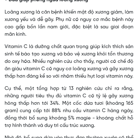
Loãng xương là căn bệnh khiến mật độ xương giảm, làm
xương yếu và dễ gãy. Phụ nữ có nguy cơ mắc bệnh này
cao gấp bốn lần nam giới, đặc biệt là sau giai đoạn
mãn kinh.
Vitamin C là dưỡng chất quan trọng giúp kích thích sản
sinh tế bào tạo xương và bảo vệ xương khỏi tổn thương
do oxy hóa. Nhiều nghiên cứu cho thấy, người có chế độ
ăn giàu vitamin C có nguy cơ loãng xương và gãy xương
thấp hơn đáng kể so với nhóm thiếu hụt loại vitamin này.
Cụ thể, một tổng hợp từ 13 nghiên cứu chỉ ra rằng,
những người tiêu thụ đủ vitamin C có tỷ lệ gãy xương
hông thấp hơn tới 34%. Một cốc dứa tươi (khoảng 165
gram) cung cấp tới 88% nhu cầu vitamin C hàng ngày,
đồng thời bổ sung khoảng 5% magie - khoáng chất hỗ
trợ hình thành và duy trì cấu trúc xương.
Nhờ đó, bổ sung dứa vào thực đơn thường xuyên có thể