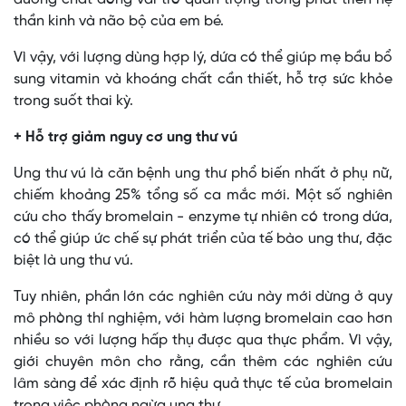
thần kinh và não bộ của em bé.
Vì vậy, với lượng dùng hợp lý, dứa có thể giúp mẹ bầu bổ
sung vitamin và khoáng chất cần thiết, hỗ trợ sức khỏe
trong suốt thai kỳ.
+ Hỗ trợ giảm nguy cơ ung thư vú
Ung thư vú là căn bệnh ung thư phổ biến nhất ở phụ nữ,
chiếm khoảng 25% tổng số ca mắc mới. Một số nghiên
cứu cho thấy bromelain - enzyme tự nhiên có trong dứa,
có thể giúp ức chế sự phát triển của tế bào ung thư, đặc
biệt là ung thư vú.
Tuy nhiên, phần lớn các nghiên cứu này mới dừng ở quy
mô phòng thí nghiệm, với hàm lượng bromelain cao hơn
nhiều so với lượng hấp thụ được qua thực phẩm. Vì vậy,
giới chuyên môn cho rằng, cần thêm các nghiên cứu
lâm sàng để xác định rõ hiệu quả thực tế của bromelain
trong việc phòng ngừa ung thư.