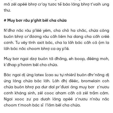
mă zêl apêê bhrợ cr’ay tươc tế bào lâng bhrợ t’vaih ung
thư.
# Muy bơr râu p’ghit bêl cha chứa
N’đhơ năc râu p’lêê yêm, cha chô ha chăc, chứa công
buôn bhrợ cr’đơơng râu căh liêm ha dang cha căh crêê
cơnh. Tu vêy tính axit bâc, cha la lâh bâc căh câ ộm la
lâh bâc năc choom bhrợ ca ay p’lê.
Muy bơr ngai dzợ buôn tă đhăng, eh boop, đêêng moh,
k’đhap p’hơơm bêl cha chứa.
Bâc ngai dị ứng latex (cao su tự nhiên) buôn đhr’năng dị
ứng lâng chứa bâc lâh. Lâh đhị đêêc, bromelain coh
chứa buôn bhrợ pa dưr dal pr’đươi âng muy bơr z’nươu
cơnh kháng sinh, zêl cooc aham căh câ zêl trầm cảm.
Ngai xooc zư pa dưah lâng apêê z’nươu n’nâu năc
choom t’mooh bác sĩ l’lăm bêl cha chứa.