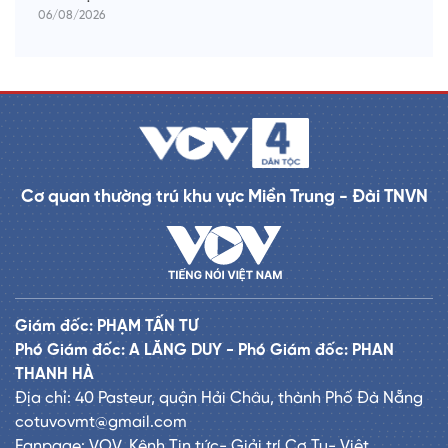
06/08/2026
Cơ quan thường trú khu vực Miền Trung - Đài TNVN
Giám đốc: PHẠM TẤN TƯ
Phó Giám đốc: A LĂNG DUY - Phó Giám đốc: PHAN
THANH HÀ
Địa chỉ: 40 Pasteur, quận Hải Châu, thành Phố Đà Nẵng
cotuvovmt@gmail.com
Fanpage: VOV_Kênh Tin tức- Giải trí Cơ Tu- Việt