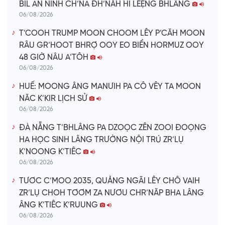
BIL AN NINH CH’NA ĐH’NĂH HI LÊỆNG BHLÂNG
06/08/2026
T’COOH TRUMP MOON CHOOM LÊY P’CĂH MOON
RÂU GR’HOOT BHRỢ OOY EO BIỂN HORMUZ OOY
48 GIỜ NÂU A’TÔH
06/08/2026
HUẾ: MOONG ÂNG MANƯIH PA CÔ VÊY TA MOON
NĂC K’KIR LỊCH SỬ
06/08/2026
ĐÀ NẴNG T’BHLÂNG PA DZOỌC ZÊN ZOOI ĐOỌNG
HA HỌC SINH LÂNG TRƯỜNG NỘI TRÚ ZR’LỤ
K’NOONG K’TIÊC
06/08/2026
TƯƠC C’MOO 2035, QUẢNG NGÃI LÊY CHÔ VAIH
ZR’LỤ CHOH TƠƠM ZA NƯƠU CHR’NĂP BHA LÂNG
ÂNG K’TIÊC K’RUUNG
06/08/2026