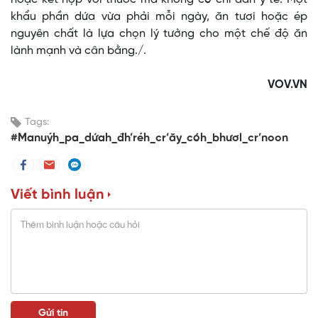
khẩu phần dứa vừa phải mỗi ngày, ăn tươi hoặc ép
nguyên chất là lựa chọn lý tưởng cho một chế độ ăn
lành mạnh và cân bằng./.
VOV.VN
Tags:
#Manuýh_pa_dứah_đh’réh_cr’ăy_cóh_bhươl_cr’noon
Viết bình luận