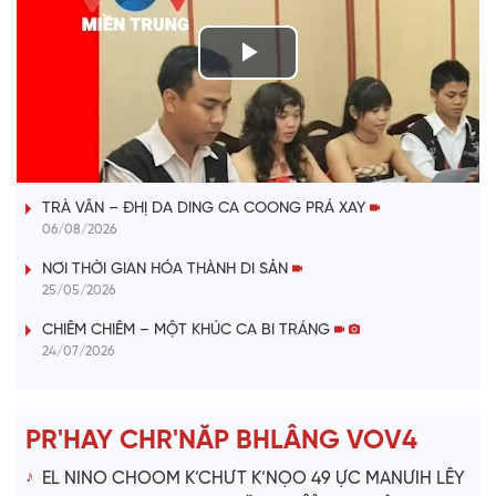
P
l
VÀI PHÚT DÀNH CHO QUẢNG BÁ
a
TRÀ VÂN – ĐHỊ DA DING CA COONG PRÁ XAY
y
06/08/2026
V
NƠI THỜI GIAN HÓA THÀNH DI SẢN
25/05/2026
i
CHIÊM CHIÊM – MỘT KHÚC CA BI TRÁNG
24/07/2026
d
e
PR'HAY CHR'NĂP BHLÂNG VOV4
o
EL NINO CHOOM K’CHƯT K’NỌO 49 ỰC MANƯIH LÊY