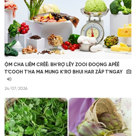
ỘM CHA LIÊM CRÊÊ: BH’RỢ LÊY ZOOI ĐOỌNG APÊÊ
T’COOH T’HA MA MUNG K’RƠ BHUI HAR ZÂP T’NGAY
24/07/2026