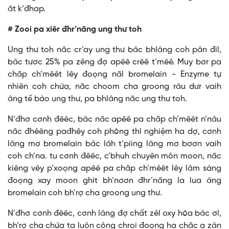
ăt k’đhap.
# Zooi pa xiêr đhr’năng ung thư toh
Ung thư toh năc cr’ay ung thư bâc bhlâng coh pân đil,
bâc tươc 25% pa zêng đợ apêê crêê t’mêê. Muy bơr pa
chăp ch’mêêt lêy đoọng năl bromelain - Enzyme tự
nhiên coh chứa, năc choom cha groong râu dưr vaih
âng tế bào ung thư, pa bhlâng năc ung thư toh.
N’đhơ cơnh đêêc, bâc năc apêê pa chăp ch’mêêt n’nâu
năc đhêêng pađhêy coh phòng thí nghiệm ha dợ, cơnh
lâng mơ bromelain bâc lâh t’piing lâng mơ bơơn vaih
coh ch’na. tu cơnh đêêc, c’bhuh chuyên môn moon, năc
kiêng vêy p’xoọng apêê pa chăp ch’mêêt lêy lâm sàng
đoọng xay moon ghit bh’nơơn đhr’năng la lua âng
bromelain coh bh’rợ cha groong ung thư.
N’đhơ cơnh đêêc, cơnh lâng đợ chất zêl oxy hóa bâc ơl,
bh’rợ cha chứa ta luôn công chroi đoọng ha chăc a zân