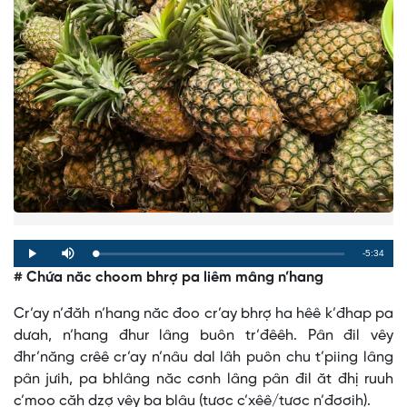
Remaining
-5:34
Loaded
:
Progress
:
Play
Mute
0%
0%
# Chứa năc choom bhrợ pa liêm mâng n’hang
Time
Cr’ay n’đăh n’hang năc đoo cr’ay bhrợ ha hêê k’đhap pa
dưah, n’hang đhur lâng buôn tr’đêêh. Pân đil vêy
đhr’năng crêê cr’ay n’nâu dal lâh puôn chu t’piing lâng
pân jưih, pa bhlâng năc cơnh lâng pân đil ăt đhị ruuh
c’moo căh dzợ vêy ba blâu (tươc c’xêê/tươc n’đơơih).