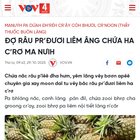
MANUÝH PA DỨAH ĐH'RÉH CR'ĂY CÓH BHƯƠL CR'NOON (THẦY
THUỐC BUÔN LÀNG)
ĐỢ RÂU PR’ĐƯƠI LIÊM ÂNG CHỨA HA
C’RƠ MA NƯIH
Thứ tư, 09:43, 29/10/2025
VOV.VN
Chứa năc râu p’lêê đha hưm, yêm lâng vêy bơơn apêê
chuyên gia xay moon dal tu vêy bâc râu pr’đươi liêm ha
c’rơ
Pa bhlâng năc, cơnh lâng pân đil, chứa zooi bhrợ cha
groong cr’ay, zooi bhrợ pa liêm nội tiết lâng n’căr