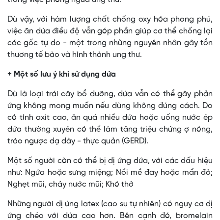
Dù vậy, với hàm lượng chất chống oxy hóa phong phú,
việc ăn dứa điều độ vẫn góp phần giúp cơ thể chống lại
các gốc tự do - một trong những nguyên nhân gây tổn
thương tế bào và hình thành ung thư.
+ Một số lưu ý khi sử dụng dứa
Dù là loại trái cây bổ dưỡng, dứa vẫn có thể gây phản
ứng không mong muốn nếu dùng không đúng cách. Do
có tính axit cao, ăn quá nhiều dứa hoặc uống nước ép
dứa thường xuyên có thể làm tăng triệu chứng ợ nóng,
trào ngược dạ dày - thực quản (GERD).
Một số người còn có thể bị dị ứng dứa, với các dấu hiệu
như: Ngứa hoặc sưng miệng; Nổi mề đay hoặc mẩn đỏ;
Nghẹt mũi, chảy nước mũi; Khó thở
Những người dị ứng latex (cao su tự nhiên) có nguy cơ dị
ứng chéo với dứa cao hơn. Bên cạnh đó, bromelain