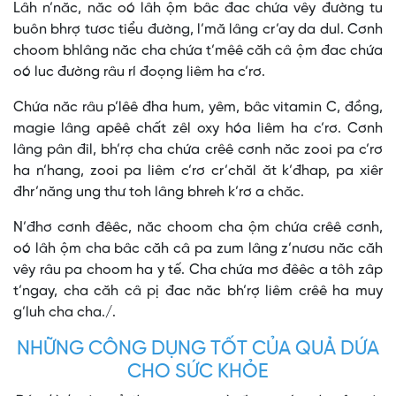
Lâh n’năc, năc oó lâh ộm bâc đac chứa vêy đường tu
buôn bhrợ tươc tiểu đường, l’mă lâng cr’ay da dul. Cơnh
choom bhlâng năc cha chứa t’mêê căh câ ộm đac chứa
oó luc đường râu rí đoọng liêm ha c’rơ.
Chứa năc râu p’lêê đha hum, yêm, bâc vitamin C, đồng,
magie lâng apêê chất zêl oxy hóa liêm ha c’rơ. Cơnh
lâng pân đil, bh’rợ cha chứa crêê cơnh năc zooi pa c’rơ
ha n’hang, zooi pa liêm c’rơ cr’chăl ăt k’đhap, pa xiêr
đhr’năng ung thư toh lâng bhreh k’rơ a chăc.
N’đhơ cơnh đêêc, năc choom cha ộm chứa crêê cơnh,
oó lâh ộm cha bâc căh câ pa zum lâng z’nươu năc căh
vêy râu pa choom ha y tế. Cha chứa mơ đêêc a tôh zâp
t’ngay, cha căh câ pị đac năc bh’rợ liêm crêê ha muy
g’luh cha cha./.
NHỮNG CÔNG DỤNG TỐT CỦA QUẢ DỨA
CHO SỨC KHỎE