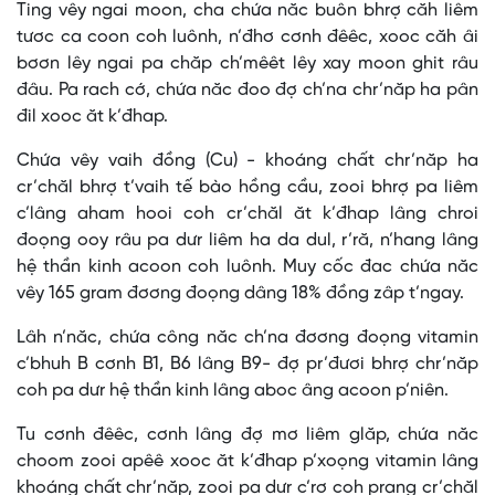
Ting vêy ngai moon, cha chứa năc buôn bhrợ căh liêm
tươc ca coon coh luônh, n’đhơ cơnh đêêc, xooc căh âi
bơơn lêy ngai pa chăp ch’mêêt lêy xay moon ghit râu
đâu. Pa rach cớ, chứa năc đoo đợ ch’na chr’năp ha pân
đil xooc ăt k’đhap.
Chứa vêy vaih đồng (Cu) - khoáng chất chr’năp ha
cr’chăl bhrợ t’vaih tế bào hồng cầu, zooi bhrợ pa liêm
c’lâng aham hooi coh cr’chăl ăt k’đhap lâng chroi
đoọng ooy râu pa dưr liêm ha da dul, r’ră, n’hang lâng
hệ thần kinh acoon coh luônh. Muy cốc đac chứa năc
vêy 165 gram đơơng đoọng dâng 18% đồng zâp t’ngay.
Lâh n’năc, chứa công năc ch’na đơơng đoọng vitamin
c’bhuh B cơnh B1, B6 lâng B9- đợ pr’đươi bhrợ chr’năp
coh pa dưr hệ thần kinh lâng aboc âng acoon p’niên.
Tu cơnh đêêc, cơnh lâng đợ mơ liêm glăp, chứa năc
choom zooi apêê xooc ăt k’đhap p’xoọng vitamin lâng
khoáng chất chr’năp, zooi pa dưr c’rơ coh prang cr’chăl