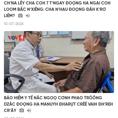
CH’NA LÊY CHA COH 7 T’NGAY ĐOỌNG HA NGAI COH
LOOM BẤC N’XIÊNG: CHA N’HAU ĐOỌNG ĐÂH K’RƠ
LIÊM?
10/07/2026
BẢO HIỂM Y TẾ NĂC NGOỌ CƠNH PHAO TRÔÔNG
DZÂC ĐOỌNG HA MANUYH ĐHARỰT CRÊÊ VAIH ĐH’REH
CR’ĂY