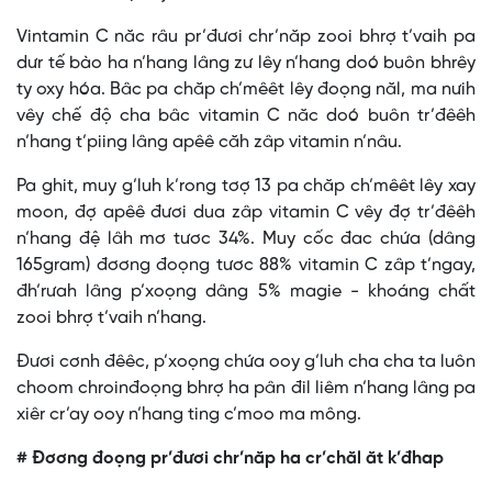
Vintamin C năc râu pr’đươi chr’năp zooi bhrợ t’vaih pa
dưr tế bào ha n’hang lâng zư lêy n’hang doó buôn bhrêy
ty oxy hóa. Bâc pa chăp ch’mêêt lêy đoọng năl, ma nưih
vêy chế độ cha bâc vitamin C năc doó buôn tr’đêêh
n’hang t’piing lâng apêê căh zâp vitamin n’nâu.
Pa ghit, muy g’luh k’rong tơợ 13 pa chăp ch’mêêt lêy xay
moon, đợ apêê đươi dua zâp vitamin C vêy đợ tr’đêêh
n’hang đệ lâh mơ tươc 34%. Muy cốc đac chứa (dâng
165gram) đơơng đoọng tươc 88% vitamin C zâp t’ngay,
đh’rưah lâng p’xoọng dâng 5% magie - khoáng chất
zooi bhrợ t’vaih n’hang.
Đươi cơnh đêêc, p’xoọng chứa ooy g’luh cha cha ta luôn
choom chroinđoọng bhrợ ha pân đil liêm n’hang lâng pa
xiêr cr’ay ooy n’hang ting c’moo ma mông.
# Đơơng đoọng pr’đươi chr’năp ha cr’chăl ăt k’đhap