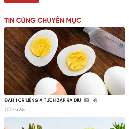
TIN CÙNG CHUYÊN MỤC
ĐĂH 1 CR’LIÊNG A TƯCH ZẬP RA DIU
31/07/2026