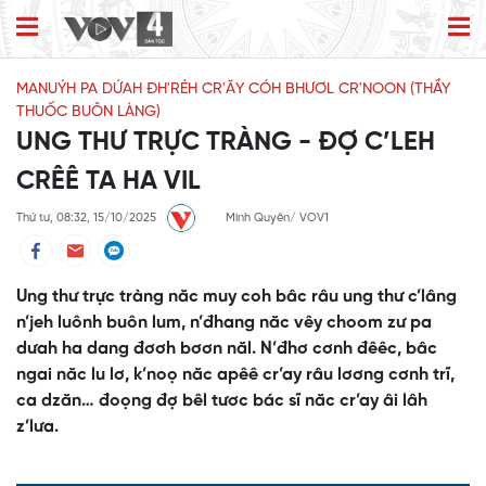
MANUÝH PA DỨAH ĐH'RÉH CR'ĂY CÓH BHƯƠL CR'NOON (THẦY
THUỐC BUÔN LÀNG)
UNG THƯ TRỰC TRÀNG - ĐỢ C’LEH
CRÊÊ TA HA VIL
Thứ tư, 08:32, 15/10/2025
Minh Quyên/ VOV1
Ung thư trực tràng năc muy coh bâc râu ung thư c’lâng
n’jeh luônh buôn lum, n’đhang năc vêy choom zư pa
dưah ha dang đơơh bơơn năl. N’đhơ cơnh đêêc, bâc
ngai năc lu lơ, k’noọ năc apêê cr’ay râu lơơng cơnh trĩ,
ca dzăn… đoọng đợ bêl tươc bác sĩ năc cr’ay âi lâh
z’lưa.