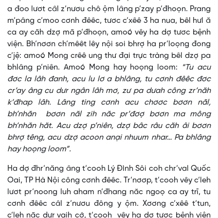
a đoo lươt câl z’nươu chô ộm lâng p’zay p’đhoọn. Prang
m’pâng c’moo cơnh đêêc, tươc c’xêê 3 ha nua, bêl hưl ă
ca ay căh dzợ mă p’đhoọn, amoó vêy ha dợ tươc bệnh
viện. Bh’nơơn ch’mêêt lêy nội soi bhrợ ha pr’loọng đong
c’jệ: amoó Mong crêê ung thư đại trực tràng bêl dzợ pa
bhlâng p’niên. Amoó Mong hay hoọng loom:
“Tu acu
đơc la lâh đanh, acu lu lơ a bhlâng, tu cơnh đêêc đơc
cr’ay âng cu dưr ngân lâh mơ, zư pa dưah công zr’năh
k’đhap lâh. Lâng ting cơnh acu chơơc bơơn năl,
bh’nhăn bơơn năl zih năc pr’đơợ bơơn ma mông
bh’nhăn hăt. Acu dzợ p’niên, dzợ bâc râu căh âi bơơn
bhrợ têng, acu dzợ acoon anại nhuum nhar… Pa bhlâng
hay hoọng loom”.
Ha dợ đhr’năng âng t’cooh Lý Đình Sôi coh chr’val Quốc
Oai, TP Hà Nội công cơnh đêêc. Tr’nơơp, t’cooh vêy c’leh
lươt pr’noong luh aham n’đhang năc ngoọ ca ay trĩ, tu
cơnh đêêc câl z’nươu đông y ộm. Xơơng c’xêê t’tun,
c’leh năc dưr vaih cớ, t’cooh vêy ha dợ tươc bệnh viện