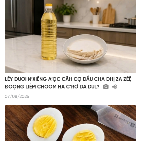
LÊY ĐƯƠI N’XIÊNG A’ỌC CĂH CỢ DẦU CHA ĐHỊ ZA ZÊỆ
ĐOỌNG LIÊM CHOOM HA C’RƠ DA DUL?
07/08/2026