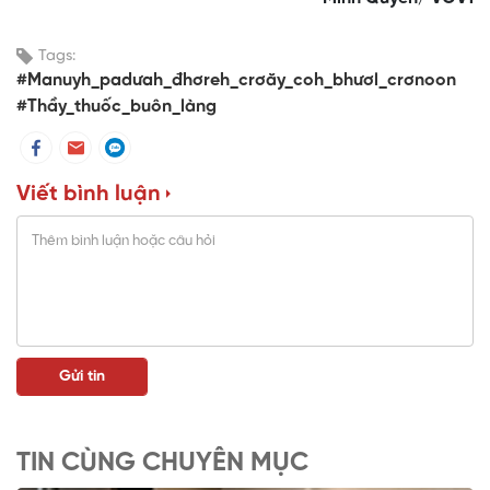
Tags:
#Manuyh_padưah_đhơreh_crơăy_coh_bhươl_crơnoon
#Thầy_thuốc_buôn_làng
Viết bình luận
TIN CÙNG CHUYÊN MỤC