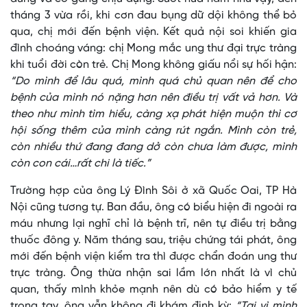
tháng 3 vừa rồi, khi cơn đau bụng dữ dội không thể bỏ
qua, chị mới đến bệnh viện. Kết quả nội soi khiến gia
đình choáng váng: chị Mong mắc ung thư đại trực tràng
khi tuổi đời còn trẻ. Chị Mong không giấu nổi sự hối hận:
“Do mình để lâu quá, mình quá chủ quan nên để cho
bệnh của mình nó nặng hơn nên điều trị vất vả hơn. Và
theo như mình tìm hiểu, càng xạ phát hiện muộn thì cơ
hội sống thêm của mình càng rút ngắn. Mình còn trẻ,
còn nhiều thứ đang đang dở còn chưa làm được, mình
còn con cái…rất chi là tiếc.”
Trường hợp của ông Lý Đình Sôi ở xã Quốc Oai, TP Hà
Nội cũng tương tự. Ban đầu, ông có biểu hiện đi ngoài ra
máu nhưng lại nghĩ chỉ là bệnh trĩ, nên tự điều trị bằng
thuốc đông y. Năm tháng sau, triệu chứng tái phát, ông
mới đến bệnh viện kiểm tra thì được chẩn đoán ung thư
trực tràng. Ông thừa nhận sai lầm lớn nhất là vì chủ
quan, thấy mình khỏe mạnh nên dù có bảo hiểm y tế
trong tay, ông vẫn không đi khám định kỳ:
“Tại vì mình