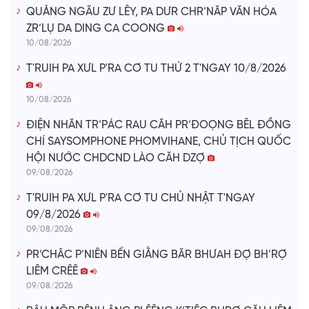
QUẢNG NGÃU ZƯ LÊY, PA DƯR CHR’NĂP VĂN HÓA
ZR’LỤ DA DING CA COONG
10/08/2026
T'RUIH PA XƯL P'RA CƠ TU THỨ 2 T'NGAY 10/8/2026
10/08/2026
ĐIỆN NHĂN TR’PÁC RAU CĂH PR’ĐOỌNG BÊL ĐỒNG
CHÍ SAYSOMPHONE PHOMVIHANE, CHỦ TỊCH QUỐC
HỘI NƯỚC CHDCND LÀO CĂH DZỢ
09/08/2026
T'RUIH PA XƯL P'RA CƠ TU CHỦ NHẬT T'NGAY
09/8/2026
09/08/2026
PR’CHÂC P’NIÊN BẾN GIẰNG BĂR BHƯAH ĐỢ BH’RỢ
LIÊM CRÊÊ
09/08/2026