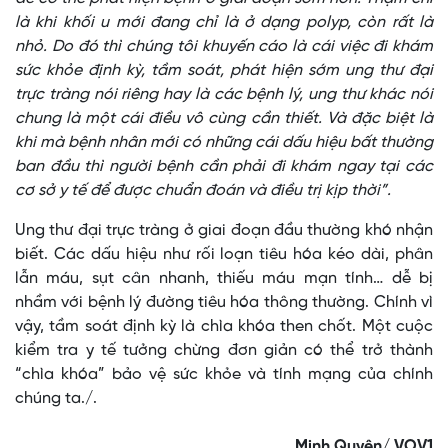
là khi khối u mới đang chỉ là ở dạng polyp, còn rất là
nhỏ. Do đó thì chúng tôi khuyến cáo là cái việc đi khám
sức khỏe định kỳ, tầm soát, phát hiện sớm ung thư đại
trực tràng nói riêng hay là các bệnh lý, ung thư khác nói
chung là một cái điều vô cùng cần thiết. Và đặc biệt là
khi mà bệnh nhân mới có những cái dấu hiệu bất thường
ban đầu thì người bệnh cần phải đi khám ngay tại các
cơ sở y tế để được chuẩn đoán và điều trị kịp thời”.
Ung thư đại trực tràng ở giai đoạn đầu thường khó nhận
biết. Các dấu hiệu như rối loạn tiêu hóa kéo dài, phân
lẫn máu, sụt cân nhanh, thiếu máu mạn tính… dễ bị
nhầm với bệnh lý đường tiêu hóa thông thường. Chính vì
vậy, tầm soát định kỳ là chìa khóa then chốt. Một cuộc
kiểm tra y tế tưởng chừng đơn giản có thể trở thành
“chìa khóa” bảo vệ sức khỏe và tính mạng của chính
chúng ta./.
Minh Quyên/ VOV1