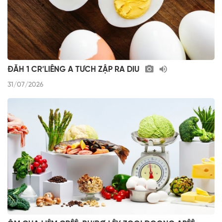
ĐĂH 1 CR’LIÊNG A TƯCH ZẬP RA DIU
31/07/2026