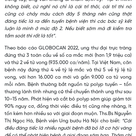
không biết, cứ nghĩ nó chỉ là cái trĩ thôi, cái trĩ thì nó
cũng có chảy máu cách đây 5 tháng nên cũng thật
đáng tiếc là ra đến tuyến bệnh viện thì các bác sỹ kết
luận là mình ở mức độ 2. Nếu biết sớm mà đi kiểm tra
tầm soát thì rất là tốt”.
Theo báo cáo GLOBOCAN 2022, ung thư đại trực tràng
đứng thứ 3 toàn cầu về số ca mắc mới (hơn 1,9 triệu ca)
và thứ 2 về tử vong (935.000 ca/năm). Tại Việt Nam, căn
bệnh này đứng thứ 4 về tỷ lệ mắc và thứ 5 về tỷ lệ tử
vong, với hơn 16.000 ca mới và gần 9.000 ca tử vong
mỗi năm. Bệnh thường bắt nguồn từ polyp tuyến – tổn
thương lành tính nhưng có thể chuyển thành ung thư sau
10–15 năm. Phát hiện và cắt bỏ polyp sớm giúp giảm tới
90% nguy cơ, đồng thời việc điều trị cũng nhẹ nhàng, ít
tốn kém hơn nhiều so với giai đoạn muộn. Ths.Bs Nguyễn
Thị Ngọc Hà, Bệnh viện Ung bướu Hà Nội cho biết:
“Cái
điều đáng tiếc là nhiều người bệnh đã bỏ lỡ cơ hội vàng
để có thể phát hiện bệnh ở giai đoạn sớm hơn. Thậm chí