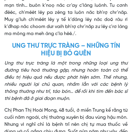
mạn tính… buôn k’noọ năc cr’ay c’lâng luônh. Tu cơnh
đêêc, ch’mêêt lêy pa zêng ta luôn năc bh’rợ chr’năp.
Muy g’luh ch’mêêt lêy y tế k’dâng lêy năc doó râu rí
k’đhap năc choom dưr vaih bh’rợ chr’năp zư lêy c’rơ lâng
ma mông ma meh âng c’la hêê./.
UNG THƯ TRỰC TRÀNG – NHỮNG TÍN
HIỆU BỊ BỎ QUÊN
Ung thư trực tràng là một trong những loại ung thư
đường tiêu hoá thường gặp, nhưng hoàn toàn có thể
điều trị hiệu quả nếu được phát hiện sớm. Thế nhưng,
nhiều người lại chủ quan, nhầm lẫn với các bệnh lý
thông thường như trĩ, táo bón… để rồi khi tìm đến bác sĩ
thì bệnh đã ở giai đoạn muộn.
Chị Phan Thị Hoài Mong, 48 tuổi, ở miền Trung kể rằng từ
cuối năm ngoái, chị thường xuyên bị đau vùng hậu môn.
Nhưng vì nghĩ chỉ là bệnh trĩ nên chị tự mua thuốc về
dùng và cố gắng chịu đựng. Suốt nửa năm như vậy, đến