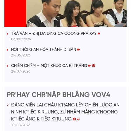
l
VÀI PHÚT DÀNH CHO QUẢNG BÁ
a
TRÀ VÂN – ĐHỊ DA DING CA COONG PRÁ XAY
y
06/08/2026
V
NƠI THỜI GIAN HÓA THÀNH DI SẢN
25/05/2026
i
CHIÊM CHIÊM – MỘT KHÚC CA BI TRÁNG
24/07/2026
d
e
PR'HAY CHR'NĂP BHLÂNG VOV4
o
ĐẢNG VIÊN LAI CHÂU K’RANG LÊY CHIẾN LƯỢC AN
NINH K’TIÊC K’RUUNG, ZƯ NHÂM MÂNG K’NOONG
K’TIÊC ÂNG K’TIÊC K’RUUNG
10/08/2026