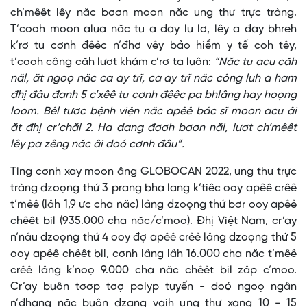
ch’mêêt lêy năc bơơn moon năc ung thư trực tràng.
T’cooh moon alua năc tu a đay lu lơ, lêy a đay bhreh
k’rơ tu cơnh đêêc n’đhơ vêy bảo hiểm y tế coh têy,
t’cooh công căh lươt khám c’rơ ta luôn:
“Năc tu acu căh
năl, ăt ngoọ năc ca ay trĩ, ca ay trĩ năc công luh a ham
đhị đâu đanh 5 c’xêê tu cơnh đêêc pa bhlâng hay hoọng
loom. Bêl tươc bệnh viện năc apêê bác sĩ moon acu âi
ăt đhị cr’chăl 2. Ha dang đơơh bơơn năl, lươt ch’mêêt
lêy pa zêng năc âi doó cơnh đâu”.
Ting cơnh xay moon âng GLOBOCAN 2022, ung thư trực
tràng dzoọng thứ 3 prang bha lang k’tiêc ooy apêê crêê
t’mêê (lâh 1,9 ưc cha năc) lâng dzoọng thứ bơr ooy apêê
chêêt bil (935.000 cha năc/c’moo). Đhị Việt Nam, cr’ay
n’nâu dzoọng thứ 4 ooy đợ apêê crêê lâng dzoọng thứ 5
ooy apêê chêêt bil, cơnh lâng lâh 16.000 cha năc t’mêê
crêê lâng k’noọ 9.000 cha năc chêêt bil zâp c’moo.
Cr’ay buôn tơơp tơợ polyp tuyến - doó ngoọ ngân
n’đhang năc buôn dzang vaih ung thư xang 10 - 15