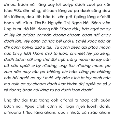
c’moo. Bơơn năl lâng pay lơi polyp đơơh zooi pa xiêr
tươc 90% đhr’năng, dh’rưah lâng zư pa dưah công doó
lâh k’đhap, doó lâh bâc bil zên pră t’piing lâng cr’chăl
bơơn năl z’lưa. Ths.Bs Nguyễn Thị Ngọc Hà, Bệnh viện
Ung bướu Hà Nội đoọng năl:
“Xooc đâu, bâc ngai ca ay
âi lêy lơi pr’đơợ chr’năp đoọng choom bơơn năl cr’ay
đơơh lâh. Vêy cơnh câ năc bêl khối u t’mêê xooc năc ăt
đhị cơnh polyp, dzợ u tứi. Tu cơnh đêêc azi p’too moon
năc bh’rợ lươt khám c’rơ ta luôn, ch’mêêt lêy pa zêng,
đơơh bơơn năl ung thư đại trực tràng moon la lay căh
câ năc apêê cr’ay n’lơơng, ung thư n’lơơng moon pa
zum năc muy râu pa bhlâng chr’năp. Lâng pa bhlâng
năc bêl apêê ca ay t’mêê vêy bâc c’leh la lay cơnh năc
ma nưih ca ay choom đơơh lươt khám đhị apêê cơ sở y
tế đoọng bơơn năl lâng zư pa dưah loon đơơh”.
Ung thư đại trực tràng coh cr’chăl tr’nơơp căh buôn
bơơn năl. Apêê c’leh cơnh rối loạn n’jeh luônh đanh,
pr’noong tr’luc lâng aham, ooch nhoó, căh zâp aham