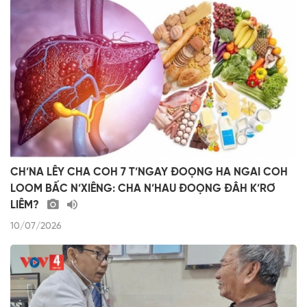
CH’NA LÊY CHA COH 7 T’NGAY ĐOỌNG HA NGAI COH
LOOM BẤC N’XIÊNG: CHA N’HAU ĐOỌNG ĐÂH K’RƠ
LIÊM?
10/07/2026