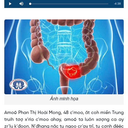
Remaining
-4:38
Loaded
:
Progress
:
Play
Mute
0%
0%
Time
Ảnh minh họa
Amoó Phan Thị Hoài Mong, 48 c’moo, ăt coh miền Trung
truih tơợ x’ría c’moo ahay, amoó ta luôn xơợng ca ay
zr’lụ k’đoọn. N’đhang năc tu ngoọ cr’ay trĩ, tu cơnh đêêc