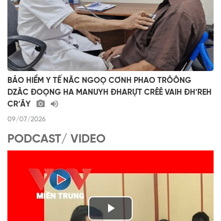
BẢO HIỂM Y TẾ NĂC NGOỌ CƠNH PHAO TRÔÔNG
DZÂC ĐOỌNG HA MANUYH ĐHARỰT CRÊÊ VAIH ĐH’REH
CR’ĂY
09/07/2026
PODCAST/ VIDEO
P