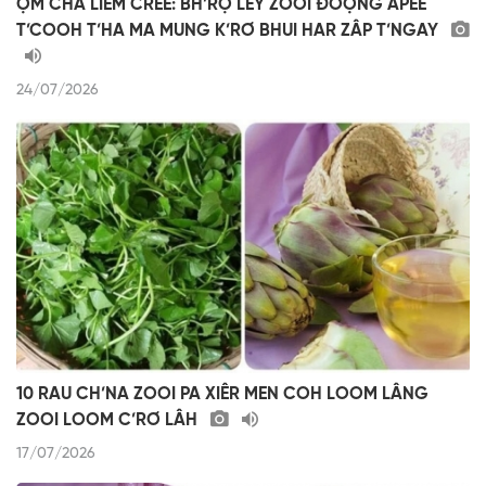
ỘM CHA LIÊM CRÊÊ: BH’RỢ LÊY ZOOI ĐOỌNG APÊÊ
T’COOH T’HA MA MUNG K’RƠ BHUI HAR ZÂP T’NGAY
24/07/2026
10 RAU CH’NA ZOOI PA XIÊR MEN COH LOOM LÂNG
ZOOI LOOM C’RƠ LÂH
17/07/2026