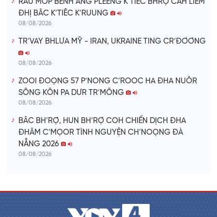
RÂU MÔP BÊNH ÂNG PLÊÊNG K’TIÊC BHRỢ CĂH LIÊM
ĐHỊ BÂC K’TIÊC K’RUUNG
08/08/2026
TR’VAY BHLƯA MỸ - IRAN, UKRAINE TING CR’ĐƠƠNG
08/08/2026
ZOOI ĐOỌNG 57 P’NONG C’ROOC HA ĐHA NUÔR
SÔNG KÔN PA DƯR TR’MÔNG
08/08/2026
BÂC BH’RỢ, HUN BH’RỢ COH CHIẾN DỊCH ĐHA
ĐHÂM C’MỌOR TÌNH NGUYỆN CH’NOỌNG ĐÀ
NẴNG 2026
08/08/2026