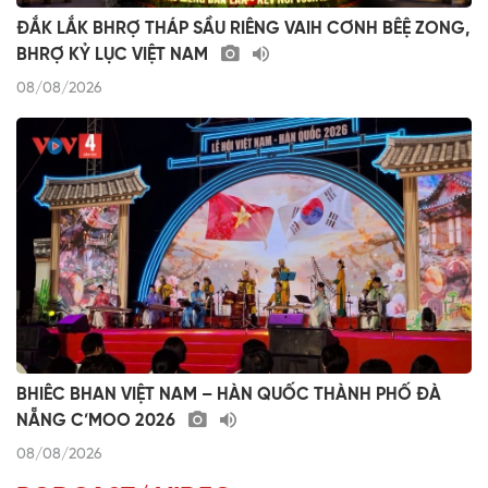
ĐẮK LẮK BHRỢ THÁP SẦU RIÊNG VAIH CƠNH BÊỆ ZONG,
BHRỢ KỶ LỤC VIỆT NAM
08/08/2026
BHIÊC BHAN VIỆT NAM – HÀN QUỐC THÀNH PHỐ ĐÀ
NẴNG C’MOO 2026
08/08/2026