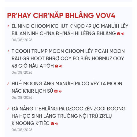
e
PR'HAY CHR'NĂP BHLÂNG VOV4
o
EL NINO CHOOM K’CHƯT K’NỌO 49 ỰC MANƯIH LÊY
BIL AN NINH CH’NA ĐH’NĂH HI LÊỆNG BHLÂNG
06/08/2026
T’COOH TRUMP MOON CHOOM LÊY P’CĂH MOON
RÂU GR’HOOT BHRỢ OOY EO BIỂN HORMUZ OOY
48 GIỜ NÂU A’TÔH
06/08/2026
HUẾ: MOONG ÂNG MANƯIH PA CÔ VÊY TA MOON
NĂC K’KIR LỊCH SỬ
06/08/2026
ĐÀ NẴNG T’BHLÂNG PA DZOỌC ZÊN ZOOI ĐOỌNG
HA HỌC SINH LÂNG TRƯỜNG NỘI TRÚ ZR’LỤ
K’NOONG K’TIÊC
06/08/2026