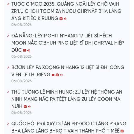
TƯƠC C’MOO 2035, QUẢNG NGÃI LÊY CHÔ VAIH
ZR’LỤ CHOH TƠƠM ZA NƯƠU CHR’NĂP BHA LÂNG
ÂNG K’TIÊC K’RUUNG
06/08/2026
ĐÀ NẴNG: LÊY P'GHIT N’HANG 17 LIỆT SĨ HÊCH
MOON NẮC C’BHUH PING LIỆT SĨ ĐHỊ CHR’VAL HIỆP
ĐỨC
06/08/2026
BƠƠN LÊY PA XOỌNG N’HANG 12 LIỆT SĨ ĐHỊ CÔNG
VIÊN LÊ THỊ RIÊNG
06/08/2026
THỦ TƯỚNG LÊ MINH HƯNG: ZƯ LÊY HỆ THỐNG AN
NINH MẠNG NẮC PA TÊỆT LÂNG ZƯ LÊY COON MA
NƯIH
06/08/2026
QUỐC HỘI PRÁ XAY DỰ ÁN PR’ĐƠỢ C’LÂNG P’RANG
BHA LẦNG LÂNG BHRỢ T’VAIH THÀNH PHỐ T’MÊÊ