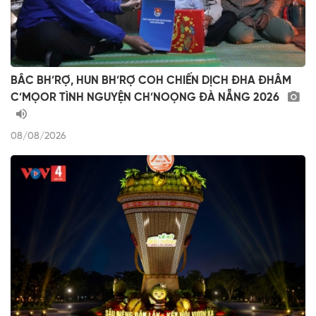
BÂC BH’RỢ, HUN BH’RỢ COH CHIẾN DỊCH ĐHA ĐHÂM
C’MỌOR TÌNH NGUYỆN CH’NOỌNG ĐÀ NẴNG 2026
08/08/2026