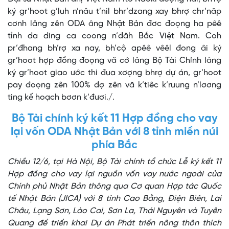
ký gr’hoot g’luh n’nâu t’nil bhr’dzang xay bhrợ chr’năp
cơnh lâng zên ODA âng Nhật Bản đơc đoọng ha pêê
tỉnh da ding ca coong n’đăh Bắc Việt Nam. Coh
pr’đhang bh’rợ xa nay, bh’cộ apêê vêêl đong âi ký
gr’hoot hợp đồng đoọng vă cớ lâng Bộ Tài Chính lâng
ký gr’hoot giao ước thi đua xơợng bhrợ dự án, gr’hoot
pay đoọng zên 100% đợ zên vă k’tiêc k’ruung n’lơơng
ting kế hoạch bơơn k’đươi./.
Bộ Tài chính ký kết 11 Hợp đồng cho vay
lại vốn ODA Nhật Bản với 8 tỉnh miền núi
phía Bắc
Chiều 12/6, tại Hà Nội, Bộ Tài chính tổ chức Lễ ký kết 11
Hợp đồng cho vay lại nguồn vốn vay nước ngoài của
Chính phủ Nhật Bản thông qua Cơ quan Hợp tác Quốc
tế Nhật Bản (JICA) với 8 tỉnh Cao Bằng, Điện Biên, Lai
Châu, Lạng Sơn, Lào Cai, Sơn La, Thái Nguyên và Tuyên
Quang để triển khai Dự án Phát triển nông thôn thích