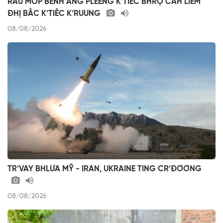
RÂU MÔP BÊNH ÂNG PLÊÊNG K’TIÊC BHRỢ CĂH LIÊM
ĐHỊ BÂC K’TIÊC K’RUUNG
08/08/2026
TR’VAY BHLƯA MỸ - IRAN, UKRAINE TING CR’ĐƠƠNG
08/08/2026