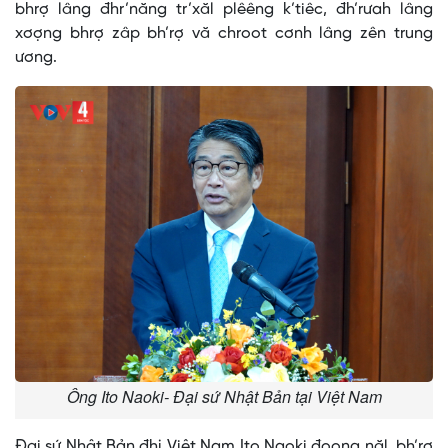
bhrợ lâng đhr’năng tr’xăl plêêng k’tiêc, đh’rưah lâng
xơợng bhrợ zâp bh’rợ vă chroot cơnh lâng zên trung
ương.
Ông Ito Naoki- Đại sứ Nhật Bản tại Việt Nam
Đại sứ Nhật Bản đhị Việt Nam Ito Naoki đoọng năl, bh’rợ