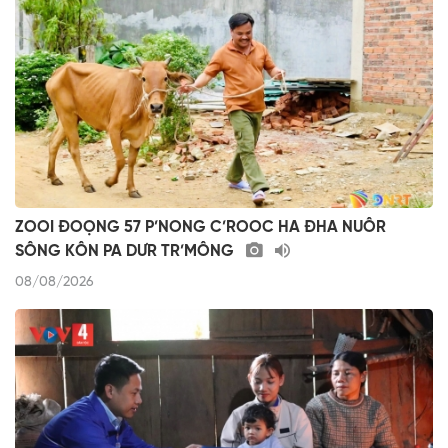
ZOOI ĐOỌNG 57 P’NONG C’ROOC HA ĐHA NUÔR
SÔNG KÔN PA DƯR TR’MÔNG
08/08/2026