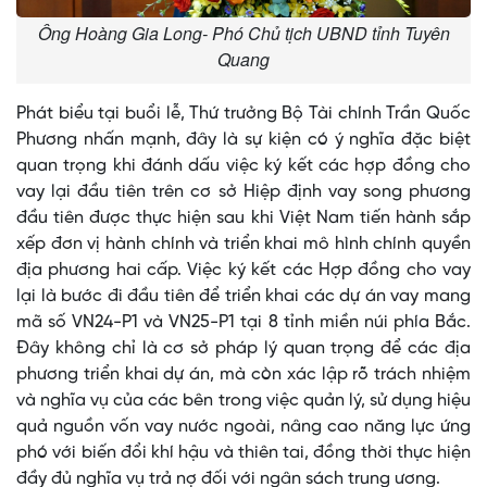
Ông Hoàng Gia Long- Phó Chủ tịch UBND tỉnh Tuyên
Quang
Phát biểu tại buổi lễ, Thứ trưởng Bộ Tài chính Trần Quốc
Phương nhấn mạnh, đây là sự kiện có ý nghĩa đặc biệt
quan trọng khi đánh dấu việc ký kết các hợp đồng cho
vay lại đầu tiên trên cơ sở Hiệp định vay song phương
đầu tiên được thực hiện sau khi Việt Nam tiến hành sắp
xếp đơn vị hành chính và triển khai mô hình chính quyền
địa phương hai cấp. Việc ký kết các Hợp đồng cho vay
lại là bước đi đầu tiên để triển khai các dự án vay mang
mã số VN24-P1 và VN25-P1 tại 8 tỉnh miền núi phía Bắc.
Đây không chỉ là cơ sở pháp lý quan trọng để các địa
phương triển khai dự án, mà còn xác lập rõ trách nhiệm
và nghĩa vụ của các bên trong việc quản lý, sử dụng hiệu
quả nguồn vốn vay nước ngoài, nâng cao năng lực ứng
phó với biến đổi khí hậu và thiên tai, đồng thời thực hiện
đầy đủ nghĩa vụ trả nợ đối với ngân sách trung ương.