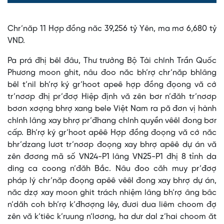
0%
0%
Time
Chr’năp 11 Hợp đồng năc 39,256 tỷ Yên, ma mơ 6,680 tỷ
VND.
Pa prá đhị bêl đâu, Thư trưởng Bộ Tài chính Trần Quốc
Phương moon ghit, nâu đoo năc bh’rợ chr’năp bhlâng
bêl t’nil bh’rợ ký gr’hoot apeê hợp đồng đọong vă cớ
tr’nơơp đhị pr’đơợ Hiệp định vă zên bơr n’đăh tr’nơơp
bơơn xơợng bhrợ xang bele Việt Nam ra pă đơn vị hành
chính lâng xay bhrợ pr’đhang chính quyền vêêl đong bơr
cấp. Bh’rợ ký gr’hoot apêê Hợp đồng đoọng vă cớ năc
bhr’dzang lươt tr’nơơp đoọng xay bhrợ apêê dự án vă
zên đơơng mã số VN24-P1 lâng VN25-P1 đhị 8 tỉnh da
ding ca coong n’đăh Bắc. Nâu đoo căh muy pr’đơợ
pháp lý chr’năp đoọng apêê vêêl đong xay bhrợ dự án,
năc dzợ xay moon ghit trách nhiệm lâng bh’rợ âng bâc
n’dăh coh bh’rợ k’đhơợng lêy, đươi dua liêm choom đợ
zên vă k’tiêc k’ruung n’lơơng, ha dưr dal z’hai choom ăt