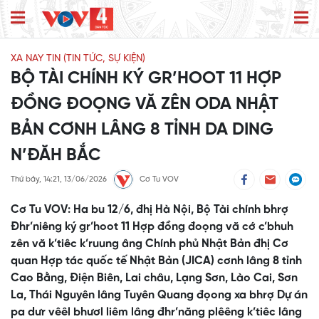
XA NAY TIN (TIN TỨC, SỰ KIỆN)
BỘ TÀI CHÍNH KÝ GR’HOOT 11 HỢP
ĐỒNG ĐOỌNG VĂ ZÊN ODA NHẬT
BẢN CƠNH LÂNG 8 TỈNH DA DING
N’ĐĂH BẮC
Thứ bảy, 14:21, 13/06/2026
Cơ Tu VOV
Cơ Tu VOV: Ha bu 12/6, đhị Hà Nội, Bộ Tài chính bhrợ
Đhr’niêng ký gr’hoot 11 Hợp đồng đoọng vă cớ c’bhuh
zên vă k’tiêc k’ruung âng Chính phủ Nhật Bản đhị Cơ
quan Hợp tác quốc tế Nhật Bản (JICA) cơnh lâng 8 tỉnh
Cao Bằng, Điện Biên, Lai châu, Lạng Sơn, Lào Cai, Sơn
La, Thái Nguyên lâng Tuyên Quang đọong xa bhrợ Dự án
pa dưr vêêl bhươl liêm lâng đhr’năng plêêng k’tiêc lâng