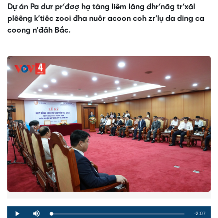
Dự án Pa dưr pr’đơợ hạ tàng liêm lâng đhr’năg tr’xăl
plêêng k’tiêc zooi đha nuôr acoon coh zr’lụ da ding ca
coong n’đăh Bắc.
Remaining
-2:07
Loaded
:
Progress
:
Play
Mute