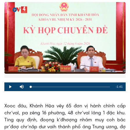
Remaining
-1:41
Loaded
:
Progress
:
Play
Mute
0%
0%
Time
Xooc đâu, Khánh Hòa vêy 65 đơn vị hành chính cấp
chr’val, pa zêng 16 phường, 48 chr’val lâng 1 đặc khu.
Ting quy định, đoọng k’đhơợng nhâm muy coh bâc
pr’đơợ chr’năp dưr vaih thành phố âng Trung ương, đợ