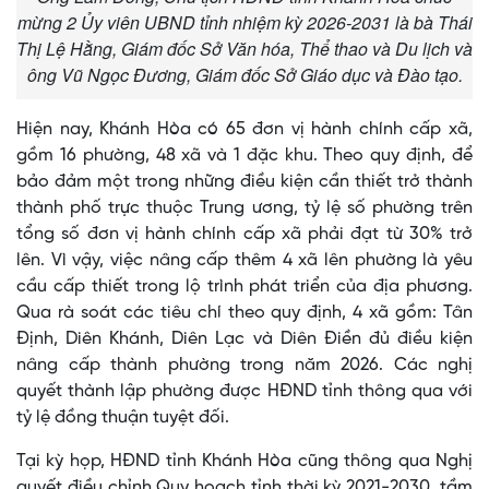
mừng 2 Ủy viên UBND tỉnh nhiệm kỳ 2026-2031 là bà Thái
Thị Lệ Hằng, Giám đốc Sở Văn hóa, Thể thao và Du lịch và
ông Vũ Ngọc Đương, Giám đốc Sở Giáo dục và Đào tạo.
Hiện nay, Khánh Hòa có 65 đơn vị hành chính cấp xã,
gồm 16 phường, 48 xã và 1 đặc khu. Theo quy định, để
bảo đảm một trong những điều kiện cần thiết trở thành
thành phố trực thuộc Trung ương, tỷ lệ số phường trên
tổng số đơn vị hành chính cấp xã phải đạt từ 30% trở
lên. Vì vậy, việc nâng cấp thêm 4 xã lên phường là yêu
cầu cấp thiết trong lộ trình phát triển của địa phương.
Qua rà soát các tiêu chí theo quy định, 4 xã gồm: Tân
Định, Diên Khánh, Diên Lạc và Diên Điền đủ điều kiện
nâng cấp thành phường trong năm 2026. Các nghị
quyết thành lập phường được HĐND tỉnh thông qua với
tỷ lệ đồng thuận tuyệt đối.
Tại kỳ họp, HĐND tỉnh Khánh Hòa cũng thông qua Nghị
quyết điều chỉnh Quy hoạch tỉnh thời kỳ 2021-2030, tầm