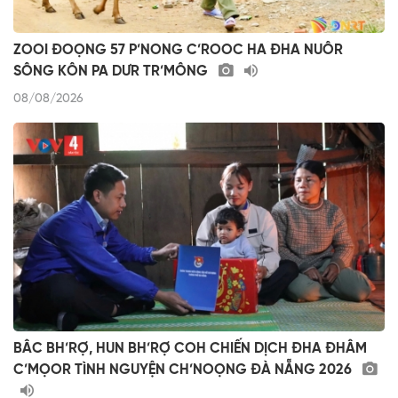
ZOOI ĐOỌNG 57 P’NONG C’ROOC HA ĐHA NUÔR
SÔNG KÔN PA DƯR TR’MÔNG
08/08/2026
BÂC BH’RỢ, HUN BH’RỢ COH CHIẾN DỊCH ĐHA ĐHÂM
C’MỌOR TÌNH NGUYỆN CH’NOỌNG ĐÀ NẴNG 2026