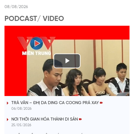
08/08/2026
PODCAST/ VIDEO
P
l
VÀI PHÚT DÀNH CHO QUẢNG BÁ
a
TRÀ VÂN – ĐHỊ DA DING CA COONG PRÁ XAY
y
06/08/2026
V
NƠI THỜI GIAN HÓA THÀNH DI SẢN
25/05/2026