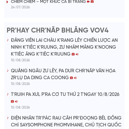
i
CHIÊM CHIÊM – MỘT KHÚC CA BI TRÁNG
24/07/2026
d
e
PR'HAY CHR'NĂP BHLÂNG VOV4
o
ĐẢNG VIÊN LAI CHÂU K’RANG LÊY CHIẾN LƯỢC AN
NINH K’TIÊC K’RUUNG, ZƯ NHÂM MÂNG K’NOONG
K’TIÊC ÂNG K’TIÊC K’RUUNG
10/08/2026
QUẢNG NGÃU ZƯ LÊY, PA DƯR CHR’NĂP VĂN HÓA
ZR’LỤ DA DING CA COONG
10/08/2026
T'RUIH PA XƯL P'RA CƠ TU THỨ 2 T'NGAY 10/8/2026
10/08/2026
ĐIỆN NHĂN TR’PÁC RAU CĂH PR’ĐOỌNG BÊL ĐỒNG
CHÍ SAYSOMPHONE PHOMVIHANE, CHỦ TỊCH QUỐC