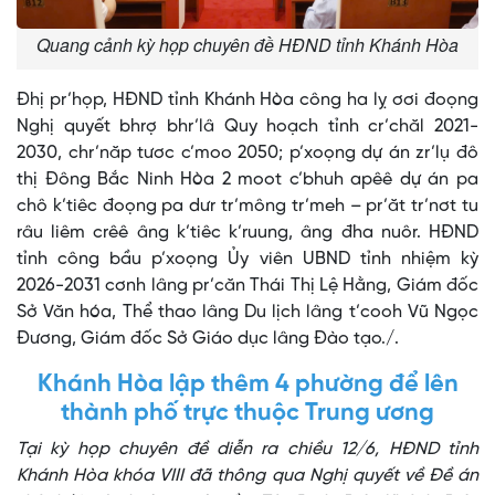
Quang cảnh kỳ họp chuyên đề HĐND tỉnh Khánh Hòa
Đhị pr’họp, HĐND tỉnh Khánh Hòa công ha lỵ ơơi đoọng
Nghị quyết bhrợ bhr’lâ Quy hoạch tỉnh cr’chăl 2021-
2030, chr’năp tươc c’moo 2050; p’xoọng dự án zr’lụ đô
thị Đông Bắc Ninh Hòa 2 moot c’bhuh apêê dự án pa
chô k’tiêc đoọng pa dưr tr’mông tr’meh – pr’ăt tr’nơt tu
râu liêm crêê âng k’tiêc k’ruung, âng đha nuôr. HĐND
tỉnh công bầu p’xoọng Ủy viên UBND tỉnh nhiệm kỳ
2026-2031 cơnh lâng pr’căn Thái Thị Lệ Hằng, Giám đốc
Sở Văn hóa, Thể thao lâng Du lịch lâng t’cooh Vũ Ngọc
Đương, Giám đốc Sở Giáo dục lâng Đào tạo./.
Khánh Hòa lập thêm 4 phường để lên
thành phố trực thuộc Trung ương
Tại kỳ họp chuyên đề diễn ra chiều 12/6, HĐND tỉnh
Khánh Hòa khóa VIII đã thông qua Nghị quyết về Đề án