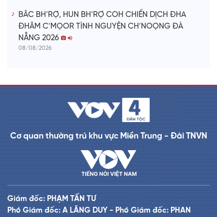
BÂC BH’RỢ, HUN BH’RỢ COH CHIẾN DỊCH ĐHA
ĐHÂM C’MỌOR TÌNH NGUYỆN CH’NOỌNG ĐÀ
NẴNG 2026
08/08/2026
Cơ quan thường trú khu vực Miền Trung - Đài TNVN
Giám đốc: PHẠM TẤN TƯ
Phó Giám đốc: A LĂNG DUY - Phó Giám đốc: PHAN