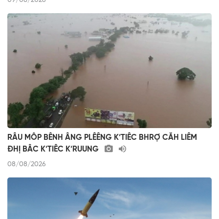
09/08/2026
RÂU MÔP BÊNH ÂNG PLÊÊNG K’TIÊC BHRỢ CĂH LIÊM
ĐHỊ BÂC K’TIÊC K’RUUNG
08/08/2026