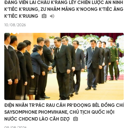
ĐẢNG VIÊN LAI CHÂU K’RANG LÊY CHIẾN LƯỢC AN NINH
K’TIÊC K’RUUNG, ZƯ NHÂM MÂNG K’NOONG K’TIÊC ÂNG
K’TIÊC K’RUUNG
10/08/2026
ĐIỆN NHĂN TR’PÁC RAU CĂH PR’ĐOỌNG BÊL ĐỒNG CHÍ
SAYSOMPHONE PHOMVIHANE, CHỦ TỊCH QUỐC HỘI
NƯỚC CHDCND LÀO CĂH DZỢ