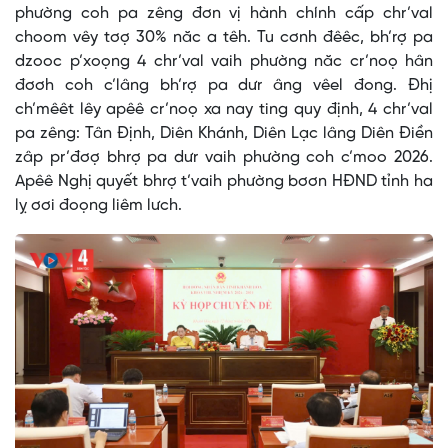
phường coh pa zêng đơn vị hành chính cấp chr’val
choom vêy tơợ 30% năc a têh. Tu cơnh đêêc, bh’rợ pa
dzooc p’xoọng 4 chr’val vaih phường năc cr’noọ hân
đơơh coh c’lâng bh’rợ pa dưr âng vêel đong. Đhị
ch’mêêt lêy apêê cr’noọ xa nay ting quy định, 4 chr’val
pa zêng: Tân Định, Diên Khánh, Diên Lạc lâng Diên Điền
zâp pr’đơợ bhrợ pa dưr vaih phường coh c’moo 2026.
Apêê Nghị quyết bhrợ t’vaih phường bơơn HĐND tỉnh ha
lỵ ơơi đoọng liêm lưch.