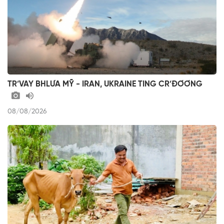
TR’VAY BHLƯA MỸ - IRAN, UKRAINE TING CR’ĐƠƠNG
08/08/2026