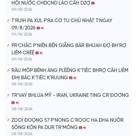
HỘI NƯỚC CHDCND LÀO CĂH DZỢ
09/08/2026
T'RUIH PA XƯL P'RA CƠ TU CHỦ NHẬT T'NGAY
09/8/2026
09/08/2026
PR’CHÂC P’NIÊN BẾN GIẰNG BĂR BHƯAH ĐỢ BH’RỢ
LIÊM CRÊÊ
09/08/2026
RÂU MÔP BÊNH ÂNG PLÊÊNG K’TIÊC BHRỢ CĂH LIÊM
ĐHỊ BÂC K’TIÊC K’RUUNG
08/08/2026
TR’VAY BHLƯA MỸ - IRAN, UKRAINE TING CR’ĐƠƠNG
08/08/2026
ZOOI ĐOỌNG 57 P’NONG C’ROOC HA ĐHA NUÔR
SÔNG KÔN PA DƯR TR’MÔNG
08/08/2026