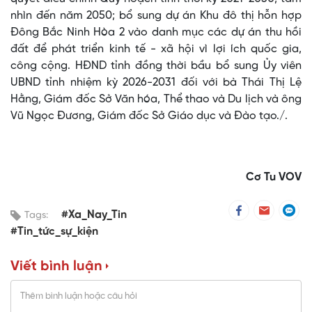
nhìn đến năm 2050; bổ sung dự án Khu đô thị hỗn hợp
Đông Bắc Ninh Hòa 2 vào danh mục các dự án thu hồi
đất để phát triển kinh tế - xã hội vì lợi ích quốc gia,
công cộng. HĐND tỉnh đồng thời bầu bổ sung Ủy viên
UBND tỉnh nhiệm kỳ 2026-2031 đối với bà Thái Thị Lệ
Hằng, Giám đốc Sở Văn hóa, Thể thao và Du lịch và ông
Vũ Ngọc Đương, Giám đốc Sở Giáo dục và Đào tạo./.
Cơ Tu VOV
#Xa_Nay_Tin
Tags:
#Tin_tức_sự_kiện
Viết bình luận