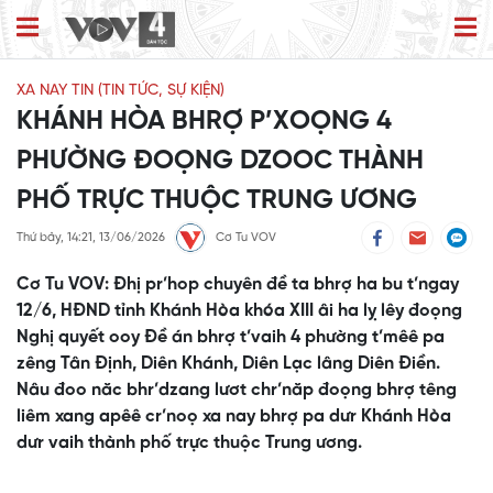
XA NAY TIN (TIN TỨC, SỰ KIỆN)
KHÁNH HÒA BHRỢ P’XOỌNG 4
PHƯỜNG ĐOỌNG DZOOC THÀNH
PHỐ TRỰC THUỘC TRUNG ƯƠNG
Thứ bảy, 14:21, 13/06/2026
Cơ Tu VOV
Cơ Tu VOV: Đhị pr’hop chuyên đề ta bhrợ ha bu t’ngay
12/6, HĐND tỉnh Khánh Hòa khóa XIII âi ha lỵ lêy đoọng
Nghị quyết ooy Đề án bhrợ t’vaih 4 phường t’mêê pa
zêng Tân Định, Diên Khánh, Diên Lạc lâng Diên Điền.
Nâu đoo năc bhr’dzang lươt chr’năp đoọng bhrợ têng
liêm xang apêê cr’noọ xa nay bhrợ pa dưr Khánh Hòa
dưr vaih thành phố trực thuộc Trung ương.