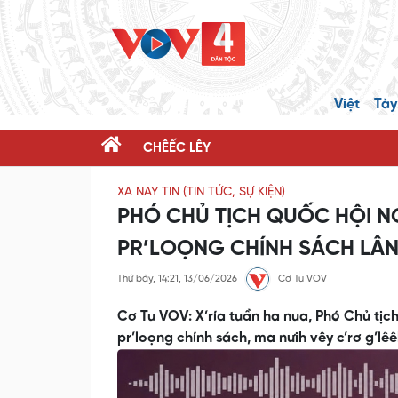
Việt
Tày
CHÊẾC LÊY
XA NAY TIN (TIN TỨC, SỰ KIỆN)
PHÓ CHỦ TỊCH QUỐC HỘI NG
PR’LOỌNG CHÍNH SÁCH LÂNG
Thứ bảy, 14:21, 13/06/2026
Cơ Tu VOV
Cơ Tu VOV: X’ría tuần ha nua, Phó Chủ tịc
pr’loọng chính sách, ma nưih vêy c’rơ g’lê