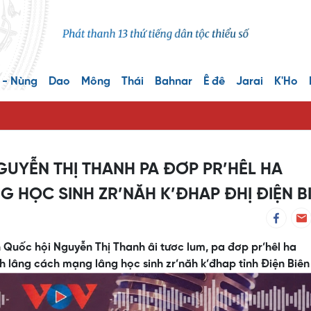
 - Nùng
Dao
Mông
Thái
Bahnar
Ê đê
Jarai
K'Ho
UYỄN THỊ THANH PA ĐƠP PR’HÊL HA
 HỌC SINH ZR’NĂH K’ĐHAP ĐHỊ ĐIỆN B
h Quốc hội Nguyễn Thị Thanh âi tươc lum, pa đơp pr’hêl ha
êh lâng cách mạng lâng học sinh zr’năh k’đhap tỉnh Điện Biên