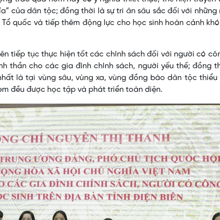
 của dân tộc; đồng thời là sự tri ân sâu sắc đối với những
ủa Tổ quốc và tiếp thêm động lực cho học sinh hoàn cảnh kh
ên tiếp tục thực hiện tốt các chính sách đối với người có cô
nh thần cho các gia đình chính sách, người yếu thế; đồng t
nhất là tại vùng sâu, vùng xa, vùng đồng bào dân tộc thiểu
ẻ em đều được học tập và phát triển toàn diện.