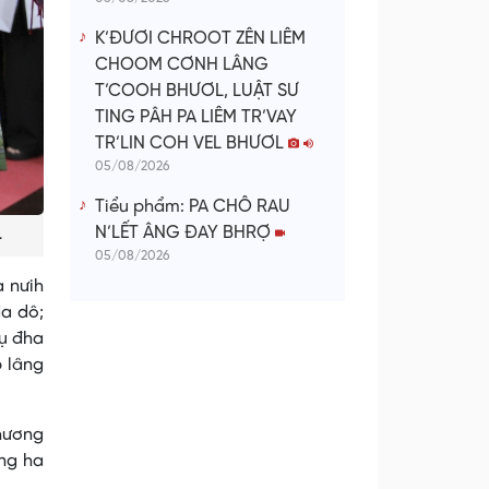
K’ĐƯƠI CHROOT ZÊN LIÊM
CHOOM CƠNH LÂNG
T’COOH BHƯƠL, LUẬT SƯ
TING PÂH PA LIÊM TR’VAY
TR’LIN COH VEL BHƯƠL
05/08/2026
Tiểu phẩm: PA CHÔ RAU
.
N’LẾT ÂNG ĐAY BHRỢ
05/08/2026
a nưih
da dô;
lụ đha
p lâng
thương
ọng ha