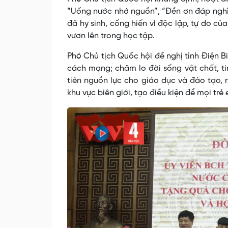
“Uống nước nhớ nguồn”, “Đền ơn đáp nghĩa”
đã hy sinh, cống hiến vì độc lập, tự do c
vươn lên trong học tập.
Phó Chủ tịch Quốc hội đề nghị tỉnh Điện Bi
cách mạng; chăm lo đời sống vật chất, ti
tiên nguồn lực cho giáo dục và đào tạo, 
khu vực biên giới, tạo điều kiện để mọi tr