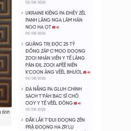
05/08/2026
UKRAINE KIÊNG PA ĐHÊY ZÊL
PANH LÂNG NGA LĂM HÂN
NOO HA ỌT
05/08/2026
QUẢNG TRỊ ĐỢC 25 TỶ
ĐỒNG ZÂP C’MOO ĐOỌNG
ZOOI NHÂN VIÊN Y TẾ LÂNG
PÂN ĐIL ZOOI APÊÊ NIÊN
K’COON ÂNG VÊÊL BHƯƠL
05/08/2026
ĐÀ NẴNG PA GLUH CHÍNH
SÁCH T’PÂH BAC SĨ CHÔ
OOY Y TẾ VÊÊL ĐÔNG
05/08/2026
 tỉnh
ĐẮK LẮK T’ĐUI ĐOỌNG ZÊN
PRẶ ĐOỌNG HA ZR’LỤ