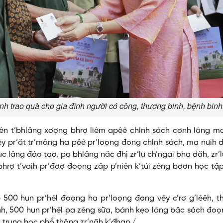
h trao quà cho gia đình người có công, thương binh, bệnh binh
iên t’bhlâng xơợng bhrợ liêm apêê chính sách cơnh lâng m
lêy pr’ăt tr’mông ha pêê pr’loọng đong chính sách, ma nưih 
c lâng đào tạo, pa bhlâng năc đhị zr’lụ ch’ngai bha dăh, zr’
 bhrợ t’vaih pr’đơợ đoọng zâp p’niên k’tứi zêng bơơn học tậ
 500 hun pr’hêl đoọng ha pr’loọng đong vêy c’rơ g’lêêh, 
nh, 500 hun pr’hêl pa zêng sữa, bánh kẹo lâng bâc sách đo
h trung học phổ thông zr’năh k’đhap./.