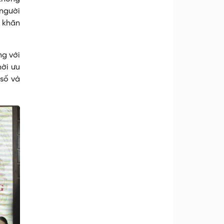
 người
ó khăn
ng với
hời ưu
 số và