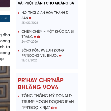
a
VÀI PHÚT DÀNH CHO QUẢNG BÁ
y
NƠI THỜI GIAN HÓA THÀNH DI
SẢN
Remaining
-1:42
V
25/05/2026
Time
CHIÊM CHIÊM – MỘT KHÚC CA BI
i
ng đha
TRÁNG
đhơợng
24/07/2026
d
ỉnh ta
SÔNG KÔN: PA LƯIH ĐONG
’loọng
e
PR’NOONG VEL BHƯƠL
ap.
12/05/2026
o
PR'HAY CHR'NĂP
BHLÂNG VOV4
TỔNG THỐNG MỸ DONALD
TRUMP MOON ĐOỌNG IRAN
“PR’ĐƠỢ X’RỊA”