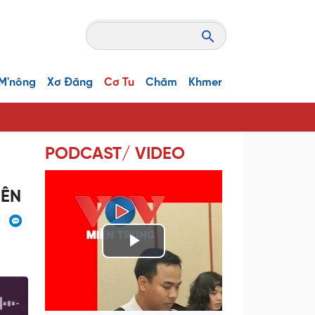
M'nông
Xơ Đăng
Cơ Tu
Chăm
Khmer
PODCAST/ VIDEO
IÊN
P
l