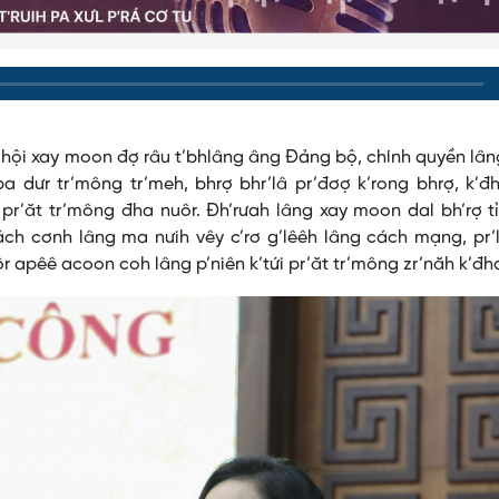
c hội xay moon đợ râu t’bhlâng âng Đảng bộ, chính quyền lâ
a dưr tr’mông tr’meh, bhrợ bhr’lâ pr’đơợ k’rong bhrợ, k’
 pr’ăt tr’mông đha nuôr. Đh’rưah lâng xay moon dal bh’rợ t
ách cơnh lâng ma nưih vêy c’rơ g’lêêh lâng cách mạng, pr
r apêê acoon coh lâng p’niên k’tứi pr’ăt tr’mông zr’năh k’đh