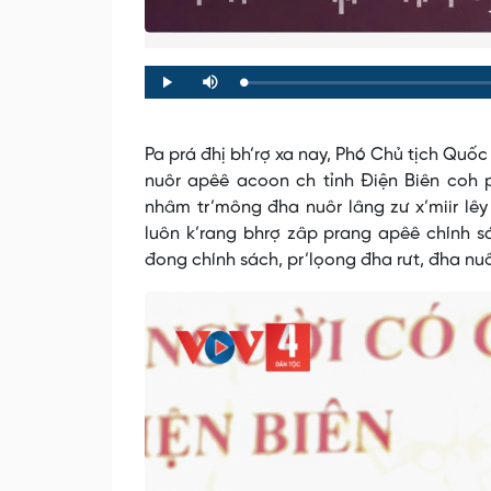
Loaded
:
Progress
:
Play
Mute
0%
0%
Pa prá đhị bh’rợ xa nay, Phó Chủ tịch Quố
nuôr apêê acoon ch tỉnh Điện Biên coh p
nhâm tr’mông đha nuôr lâng zư x’miir lêy
luôn k’rang bhrợ zâp prang apêê chính s
đong chính sách, pr’lọong đha rưt, đha nuô