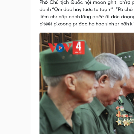
Phó Chủ tịch Quốc hội moon ghit, bh’rợ 
đanh “Ộm đac hay tươc tu toọm”, “Pa chô d
liêm chr’năp cơnh lâng apêê âi đơc đoọng 
p’têêt p’xoọng pr’đơợ ha học sinh zr’năh k