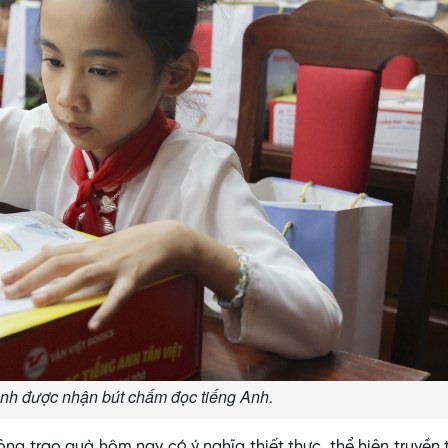
nh được nhận bút chấm đọc tiếng Anh.
ng trao quà hôm nay có ý nghĩa thiết thực, thể hiện truyền