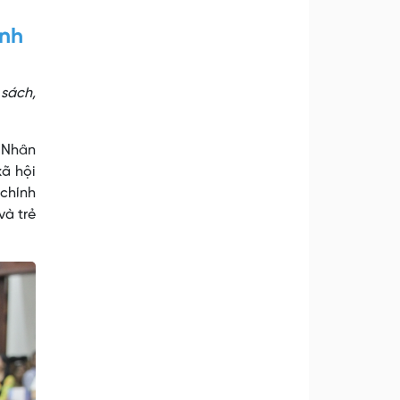
ính
 sách,
à Nhân
xã hội
 chính
và trẻ