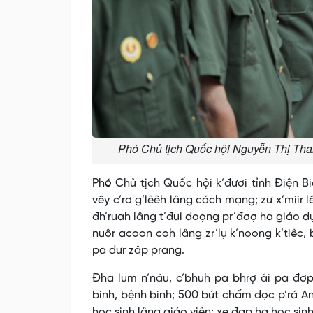
Phó Chủ tịch Quốc hội Nguyễn Thị Than
Phó Chủ tịch Quốc hội k’đươi tỉnh Điện B
vêy c’rơ g’lêêh lâng cách mạng; zư x’miir 
đh’rưah lâng t’đui doọng pr’đơợ ha giáo dụ
nuôr acoon coh lâng zr’lụ k’noong k’tiêc,
pa dưr zâp prang.
Đha lum n’nâu, c’bhuh pa bhrợ âi pa đơp
binh, bệnh binh; 500 bút chấm đọc p’rá A
học sinh lâng giáo viên; xe đạp ha học sin