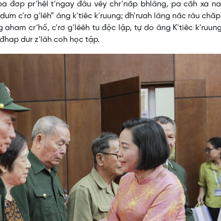
pa đơp pr’hêl t’ngay đâu vêy chr’năp bhlâng, pa căh xa n
ưm c’rơ g’lêh” âng k’tiêc k’ruung; đh’rưah lâng năc râu chă
aham cr’hố, c’rơ g’lêêh tu độc lập, tự do âng K’tiêc k’ruun
’đhap dưr z’lâh coh học tập.