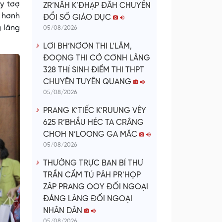
ay tơợ
ZR’NĂH K’ĐHẠP ĐĂH CHUYỂN
p hơnh
ĐỔI SỐ GIÁO DỤC
g lâng
05/08/2026
LƠI BH’NƠƠN THI L’LĂM,
ĐOỌNG THI CỚ CƠNH LÂNG
328 THÍ SINH ĐIỂM THI THPT
CHUYÊN TUYÊN QUANG
05/08/2026
PRANG K’TIẾC K’RUUNG VÊY
625 R’BHẦU HÉC TA CRÂNG
CHOH N’LOONG GA MĂC
05/08/2026
THƯỜNG TRỰC BAN BÍ THƯ
TRẦN CẨM TÚ PÂH PR’HỌP
ZÂP PRANG OOY ĐỐI NGOẠI
ĐẢNG LÂNG ĐỐI NGOẠI
NHÂN DÂN
05/08/2026