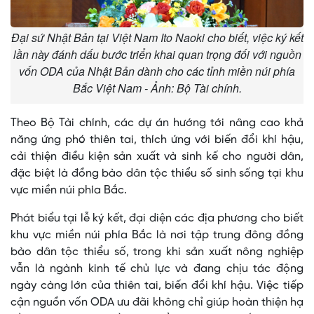
Đại sứ Nhật Bản tại Việt Nam Ito Naoki cho biết, việc ký kết
lần này đánh dấu bước triển khai quan trọng đối với nguồn
vốn ODA của Nhật Bản dành cho các tỉnh miền núi phía
Bắc Việt Nam - Ảnh: Bộ Tài chính.
Theo Bộ Tài chính, các dự án hướng tới nâng cao khả
năng ứng phó thiên tai, thích ứng với biến đổi khí hậu,
cải thiện điều kiện sản xuất và sinh kế cho người dân,
đặc biệt là đồng bào dân tộc thiểu số sinh sống tại khu
vực miền núi phía Bắc.
Phát biểu tại lễ ký kết, đại diện các địa phương cho biết
khu vực miền núi phía Bắc là nơi tập trung đông đồng
bào dân tộc thiểu số, trong khi sản xuất nông nghiệp
vẫn là ngành kinh tế chủ lực và đang chịu tác động
ngày càng lớn của thiên tai, biến đổi khí hậu. Việc tiếp
cận nguồn vốn ODA ưu đãi không chỉ giúp hoàn thiện hạ