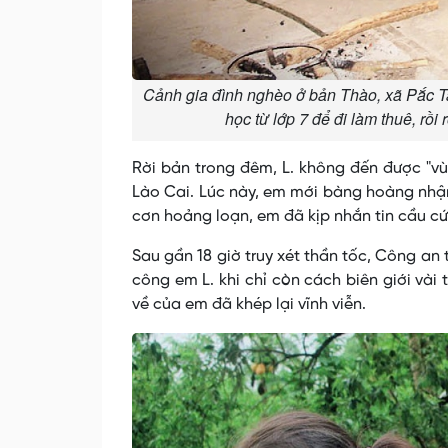
Cảnh gia đình nghèo ở bản Thào, xã Pắc Ta
học từ lớp 7 để đi làm thuê, rồ
Rời bản trong đêm, L. không đến được "vù
Lào Cai. Lúc này, em mới bàng hoàng nhận
cơn hoảng loạn, em đã kịp nhắn tin cầu cứ
Sau gần 18 giờ truy xét thần tốc, Công an 
công em L. khi chỉ còn cách biên giới vài 
về của em đã khép lại vĩnh viễn.