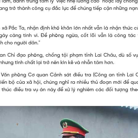
c làm, đánh trúng tâm lý "việc nhẹ lương cao" hoặc lấy chồn
đang trở thành công cụ đắc lực để chúng tiếp cận những nạ
xã Pắc Ta, nhận định khó khăn lớn nhất vẫn là nhận thức 
ày càng tinh vi. Để phòng ngừa, cốt lõi vẫn là công tác 
nh cho người dân."
an Chỉ đạo phòng, chống tội phạm tỉnh Lai Châu, dù số v
nhưng tính chất lại trở nên kín kẽ và nhẫn tâm hơn.
ăn phòng Cơ quan Cảnh sát điều tra (Công an tỉnh Lai C
tiến bộ của xã hội, chúng nghĩ ra nhiều thủ đoạn mới để q
thúc điều tra vụ án này để xử lý nghiêm các đối tượng th