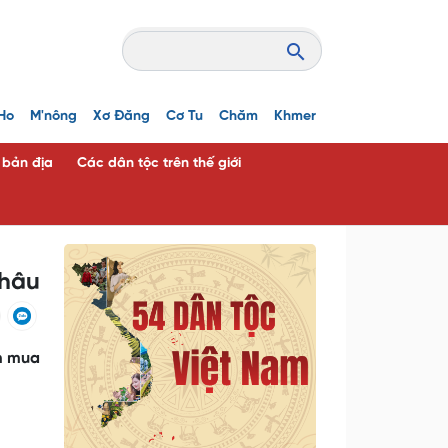
Ho
M'nông
Xơ Đăng
Cơ Tu
Chăm
Khmer
c bản địa
Các dân tộc trên thế giới
Châu
ạm mua