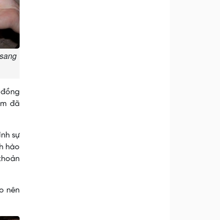
 sang
à đồng
 em đã
ính sự
nh hào
 khoản
ạo nên