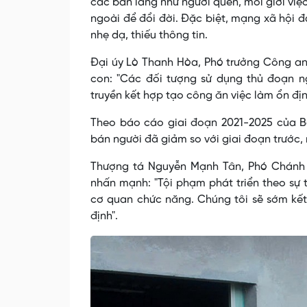
các bản làng như người quen, môi giới việ
ngoài để đổi đời. Đặc biệt, mạng xã hội 
nhẹ dạ, thiếu thông tin.
Đại úy Lò Thanh Hòa, Phó trưởng Công an 
con: "Các đối tượng sử dụng thủ đoạn ng
truyền kết hợp tạo công ăn việc làm ổn đị
Theo báo cáo giai đoạn 2021-2025 của B
bán người đã giảm so với giai đoạn trước, 
Thượng tá Nguyễn Mạnh Tân, Phó Chánh V
nhấn mạnh: "Tội phạm phát triển theo sự 
cơ quan chức năng. Chúng tôi sẽ sớm kết 
định".