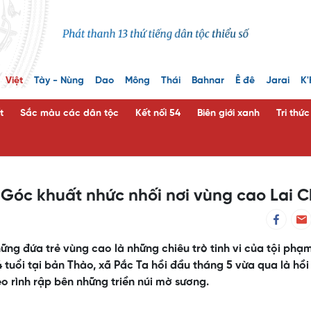
Việt
Tày - Nùng
Dao
Mông
Thái
Bahnar
Ê đê
Jarai
K'
t
Sắc màu các dân tộc
Kết nối 54
Biên giới xanh
Tri thứ
 Góc khuất nhức nhối nơi vùng cao Lai 
hững đứa trẻ vùng cao là những chiêu trò tinh vi của tội ph
 tuổi tại bản Thào, xã Pắc Ta hồi đầu tháng 5 vừa qua là hồi
o rình rập bên những triền núi mờ sương.