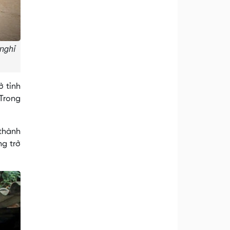
nghỉ
ở tỉnh
 Trong
 thành
ng trở