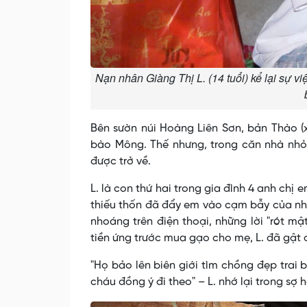
Nạn nhân Giàng Thị L. (14 tuổi) kể lại sự v
Bên sườn núi Hoàng Liên Sơn, bản Thào (x
bào Mông. Thế nhưng, trong căn nhà nhỏ c
được trở về.
L. là con thứ hai trong gia đình 4 anh chị 
thiếu thốn đã đẩy em vào cạm bẫy của nhữ
nhoáng trên điện thoại, những lời "rót m
tiền ứng trước mua gạo cho mẹ, L. đã gật 
"Họ bảo lên biên giới tìm chồng đẹp tra
cháu đồng ý đi theo" – L. nhớ lại trong sợ h