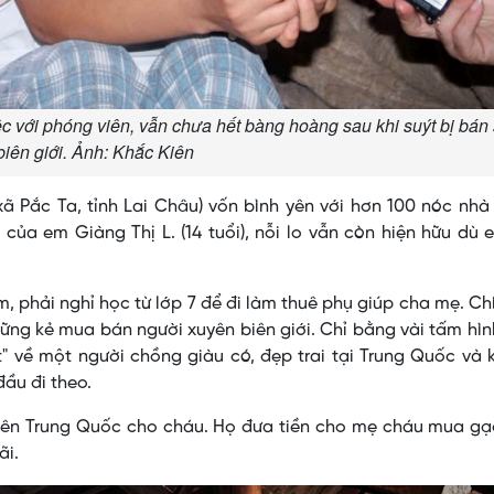
iệc với phóng viên, vẫn chưa hết bàng hoàng sau khi suýt bị bán
biên giới. Ảnh: Khắc Kiên
ã Pắc Ta, tỉnh Lai Châu) vốn bình yên với hơn 100 nóc nh
ủa em Giàng Thị L. (14 tuổi), nỗi lo vẫn còn hiện hữu dù
em, phải nghỉ học từ lớp 7 để đi làm thuê phụ giúp cha mẹ. Ch
ng kẻ mua bán người xuyên biên giới. Chỉ bằng vài tấm hì
ật" về một người chồng giàu có, đẹp trai tại Trung Quốc và
đầu đi theo.
i bên Trung Quốc cho cháu. Họ đưa tiền cho mẹ cháu mua g
ãi.