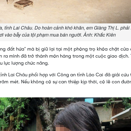
, tỉnh Lai Châu. Do hoàn cảnh khó khăn, em Giàng Thị L. phải 
i rơi vào bẫy của tội phạm mua bán người. Ảnh: Khắc Kiên
ng đất hứa" mà bị giữ lại tại một phòng trọ khóa chặt cửa 
 ra mình đã trở thành món hàng trong một cuộc giao dịch.
u lực lượng chức năng.
tỉnh Lai Châu phối hợp với Công an tỉnh Lào Cai đã giải cứu
trăm mét. Nếu không có sự can thiệp kịp thời, có lẽ con đườ