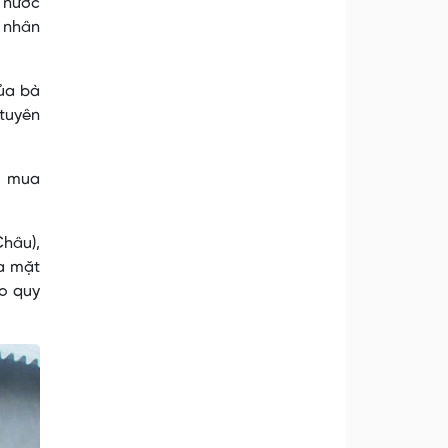
g nước
n nhân
của bà
tuyên
ụ mua
hâu),
ua mặt
eo quy