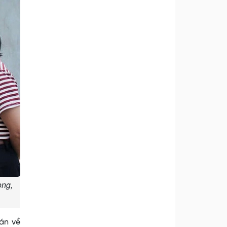
òng,
án về