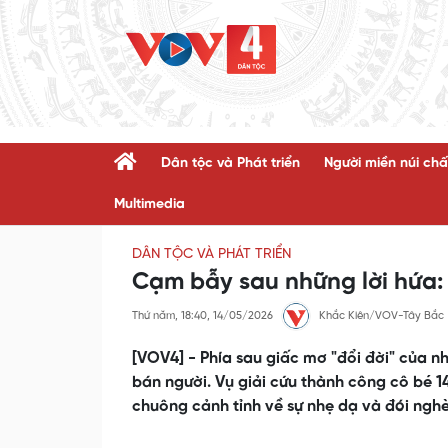
Dân tộc và Phát triển
Người miền núi chấ
Multimedia
DÂN TỘC VÀ PHÁT TRIỂN
Cạm bẫy sau những lời hứa:
Thứ năm, 18:40, 14/05/2026
Khắc Kiên/VOV-Tây Bắc
[VOV4] - Phía sau giấc mơ "đổi đời" của n
bán người. Vụ giải cứu thành công cô bé 14
chuông cảnh tỉnh về sự nhẹ dạ và đói nghè