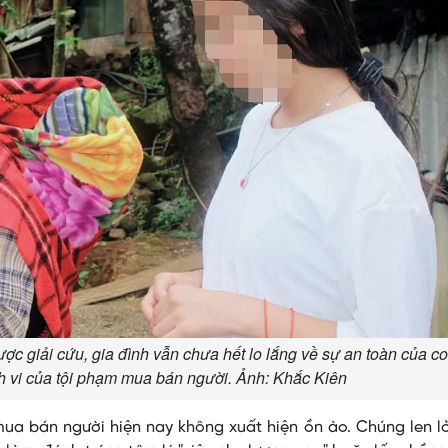
được giải cứu, gia đình vẫn chưa hết lo lắng về sự an toàn của c
nh vi của tội phạm mua bán người. Ảnh: Khắc Kiên
mua bán người hiện nay không xuất hiện ồn ào. Chúng len l