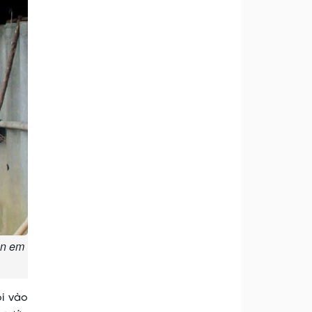
on em
ỏi vào