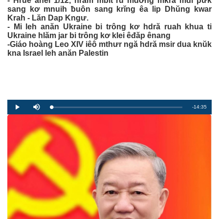
- Hruê anei 1/12, hrăm mbĭt rŭ mdơ̆ng mkra mđĭ pưk
sang kơ mnuih ƀuôn sang krĭng êa lip Dhŭng kwar
Krah - Lăn Dap Kngư.
- Mi leh anăn Ukraine bi trông kơ hdră ruah khua ti
Ukraine hlăm jar bi trông kơ klei êđăp ênang
-Giáo hoàng Leo XIV iêô mthưr ngă hdră msir dua knŭk
kna Israel leh anăn Palestin
R
-14:35
L
P
P
M
o
r
l
u
a
o
a
t
e
d
g
y
e
e
r
d
e
m
:
s
0
s
%
:
a
0
%
i
n
i
n