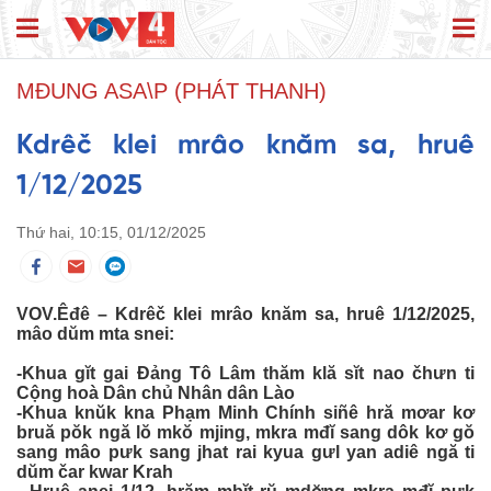
MĐUNG ASA\P (PHÁT THANH)
Kdrêč klei mrâo knăm sa, hruê
1/12/2025
Thứ hai, 10:15, 01/12/2025
VOV.Êđê – Kdrêč klei mrâo knăm sa, hruê 1/12/2025,
mâo dŭm mta snei:
-Khua gĭt gai Đảng Tô Lâm thăm klă sĭt nao čhưn ti
Cộng hoà Dân chủ Nhân dân Lào
-Khua knŭk kna Phạm Minh Chính siñê hră mơar kơ
bruă pŏk ngă lŏ mkŏ mjing, mkra mđĭ sang dôk kơ gŏ
sang mâo pưk sang jhat rai kyua gưl yan adiê ngă ti
dŭm čar kwar Krah