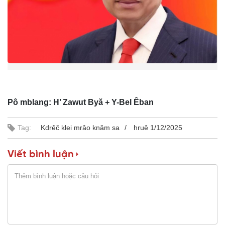
g
T
i
m
e
Pô mblang: H’ Zawut Byă + Y-Bel Êban
Tag:
Kdrêč klei mrâo knăm sa
hruê 1/12/2025
Viết bình luận