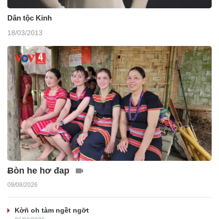
Dân tộc Kinh
18/03/2013
Ƀòn he hơ đap
09/08/2026
Kờñ oh tàm ngềt ngơ̆t