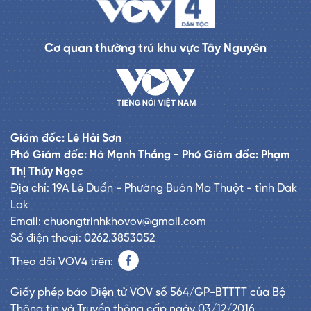
Cơ quan thường trú khu vực Tây Nguyên
Giám đốc: Lê Hải Sơn
Phó Giám đốc: Hà Mạnh Thắng - Phó Giám đốc: Phạm
Thị Thúy Ngọc
Địa chỉ: 19A Lê Duẩn - Phường Buôn Ma Thuột - tỉnh Dak
Lak
Email: chuongtrinhkhovov@gmail.com
Số điện thoại: 0262.3853052
Theo dõi VOV4 trên:
Giấy phép báo Điện tử VOV số 564/GP-BTTTT của Bộ
Thông tin và Truyền thông cấp ngày 03/12/2016