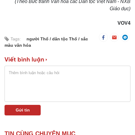
(Theo Bức tranh Văn hóa các Dân tộc Việt Nam - NXB
Giáo dục)
VOV4
Tags:
người Thổ
dân tộc Thổ
sắc
màu văn hóa
Viết bình luận
TIN CÙNG CHUYÊN MỤC