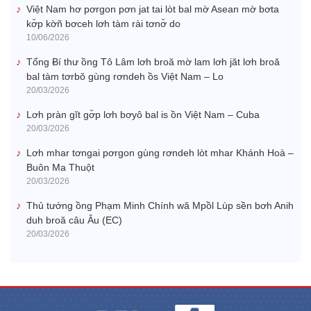
Việt Nam hơ pơrgon pơn jat tai lòt bal mờ Asean mờ bơta
kơ̆p kờñ bơceh lơh tàm rài tơnơ̆ do
10/06/2026
Tổng Ƀí thư ồng Tô Lâm lơh broă mờ lam lơh jăt lơh broă
bal tàm tơrbŏ gùng rơndeh ồs Việt Nam – Lo
20/03/2026
Lơh pràn gĭt gơ̆p lơh bơyô bal is ồn Việt Nam – Cuba
20/03/2026
Lơh mhar tơngai pơrgon gùng rơndeh lòt mhar Khánh Hoà –
Buôn Ma Thuột
20/03/2026
Thủ tướng ồng Phạm Minh Chính wă Mpồl Lùp sền bơh Anih
duh broă câu Âu (EC)
20/03/2026