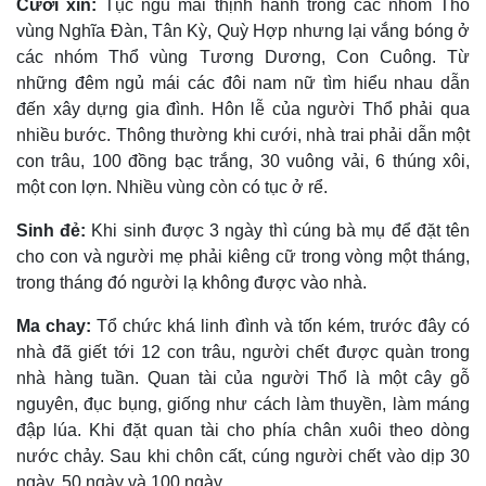
Cưới xin:
Tục ngủ mái thịnh hành trong các nhóm Thổ
vùng Nghĩa Ðàn, Tân Kỳ, Quỳ Hợp nhưng lại vắng bóng ở
các nhóm Thổ vùng Tương Dương, Con Cuông. Từ
những đêm ngủ mái các đôi nam nữ tìm hiểu nhau dẫn
đến xây dựng gia đình. Hôn lễ của người Thổ phải qua
nhiều bước. Thông thường khi cưới, nhà trai phải dẫn một
con trâu, 100 đồng bạc trắng, 30 vuông vải, 6 thúng xôi,
một con lợn. Nhiều vùng còn có tục ở rể.
Sinh đẻ:
Khi sinh được 3 ngày thì cúng bà mụ để đặt tên
cho con và người mẹ phải kiêng cữ trong vòng một tháng,
trong tháng đó người lạ không được vào nhà.
Ma chay:
Tổ chức khá linh đình và tốn kém, trước đây có
nhà đã giết tới 12 con trâu, người chết được quàn trong
nhà hàng tuần. Quan tài của người Thổ là một cây gỗ
nguyên, đục bụng, giống như cách làm thuyền, làm máng
đập lúa. Khi đặt quan tài cho phía chân xuôi theo dòng
nước chảy. Sau khi chôn cất, cúng người chết vào dịp 30
ngày, 50 ngày và 100 ngày.