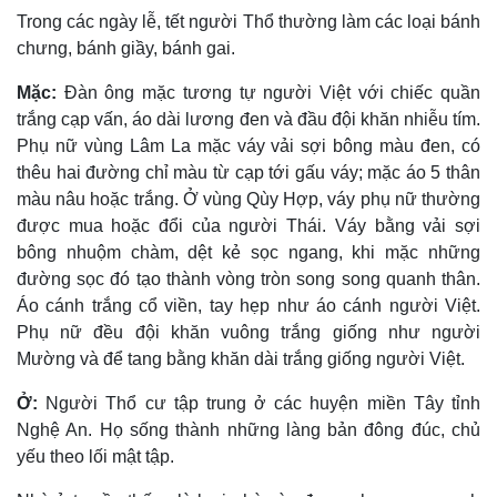
Trong các ngày lễ, tết người Thổ thường làm các loại bánh
chưng, bánh giầy, bánh gai.
Mặc:
Ðàn ông mặc tương tự người Việt với chiếc quần
trắng cạp vấn, áo dài lương đen và đầu đội khăn nhiễu tím.
Phụ nữ vùng Lâm La mặc váy vải sợi bông màu đen, có
thêu hai đường chỉ màu từ cạp tới gấu váy; mặc áo 5 thân
màu nâu hoặc trắng. Ở vùng Qùy Hợp, váy phụ nữ thường
được mua hoặc đổi của người Thái. Váy bằng vải sợi
bông nhuộm chàm, dệt kẻ sọc ngang, khi mặc những
đường sọc đó tạo thành vòng tròn song song quanh thân.
Áo cánh trắng cổ viền, tay hẹp như áo cánh người Việt.
Phụ nữ đều đội khăn vuông trắng giống như người
Mường và để tang bằng khăn dài trắng giống người Việt.
Ở:
Người Thổ cư tập trung ở các huyện miền Tây tỉnh
Nghệ An. Họ sống thành những làng bản đông đúc, chủ
yếu theo lối mật tập.