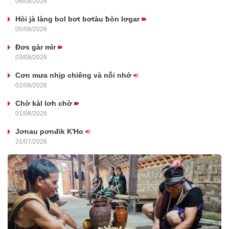
06/08/2026
Hòi jà làng bol bơt bơtàu ƀòn lơgar
05/08/2026
Đơs gàr mìr
03/08/2026
Cơn mưa nhịp chiêng và nỗi nhớ
02/08/2026
Chờ kàl lơh chờ
01/08/2026
Jơnau pơnđik K'Ho
31/07/2026