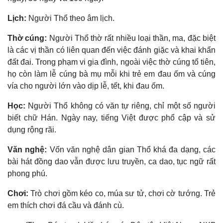
Lịch:
Người Thổ theo âm lịch.
Thờ cúng:
Người Thổ thờ rất nhiều loại thần, ma, đặc biệt
là các vị thần có liên quan đến việc đánh giặc và khai khẩn
đất đai. Trong phạm vi gia đình, ngoài việc thờ cúng tổ tiên,
họ còn làm lễ cúng bà mụ mỗi khi trẻ em đau ốm và cúng
vía cho người lớn vào dịp lễ, tết, khi đau ốm.
Học:
Người Thổ không có văn tự riêng, chỉ một số người
biết chữ Hán. Ngày nay, tiếng Việt được phổ cập và sử
dụng rộng rãi.
Văn nghệ:
Vốn văn nghệ dân gian Thổ khá đa dạng, các
bài hát đồng dao vẫn được lưu truyền, ca dao, tục ngữ rất
phong phú.
Chơi:
Trò chơi gồm kéo co, múa sư tử, chơi cờ tướng. Trẻ
em thích chơi đá cầu và đánh cù.