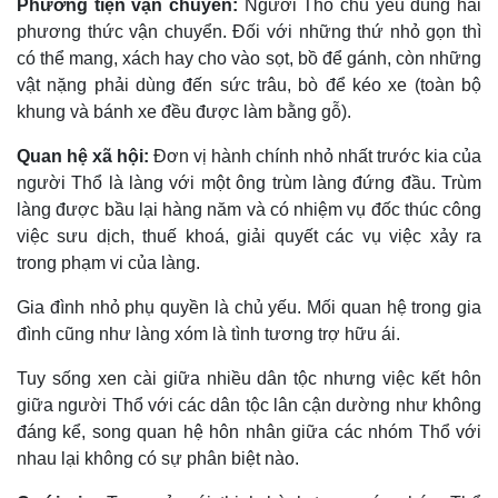
Phương tiện vận chuyển:
Người Thổ chủ yếu dùng hai
phương thức vận chuyển. Ðối với những thứ nhỏ gọn thì
có thể mang, xách hay cho vào sọt, bồ để gánh, còn những
vật nặng phải dùng đến sức trâu, bò để kéo xe (toàn bộ
khung và bánh xe đều được làm bằng gỗ).
Quan hệ xã hội:
Ðơn vị hành chính nhỏ nhất trước kia của
người Thổ là làng với một ông trùm làng đứng đầu. Trùm
làng được bầu lại hàng năm và có nhiệm vụ đốc thúc công
việc sưu dịch, thuế khoá, giải quyết các vụ việc xảy ra
trong phạm vi của làng.
Gia đình nhỏ phụ quyền là chủ yếu. Mối quan hệ trong gia
đình cũng như làng xóm là tình tương trợ hữu ái.
Tuy sống xen cài giữa nhiều dân tộc nhưng việc kết hôn
giữa người Thổ với các dân tộc lân cận dường như không
đáng kể, song quan hệ hôn nhân giữa các nhóm Thổ với
nhau lại không có sự phân biệt nào.