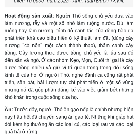
miền Tổ quốc" năm 2023 - Ảnh: Tuấn Đức/TTXVN.
Hoạt động sản xuất:
Người Thổ sống chủ yếu dựa vào
làm nương, rẫy và một số nhỏ làm ruộng nước. Dù làm
ruộng hay làm nương, trình độ canh tác của đồng bào đã
phát triển khá cao biểu hiện ở kỹ thuật làm đất (dùng cày
nương "cà nộn" một cách thành thạo), thâm canh cây
trồng. Cây lương thực được trồng chủ yếu là lúa sau đó
đến sắn và ngô. Ở các nhóm Kẹo, Mọn, Cuối thì gai là cây
được trồng nhiều và giữ vị trí quan trọng trong đời sống
kinh tế của họ. Ở người Thổ, nghề đánh cá cũng rất phát
triển, săn bắt, hái lượm tuy chỉ phát triển ở một số vùng
nhưng nó đã góp phần đáng kể vào việc giảm bớt những
khó khăn trong cuộc sống của họ.
Ăn:
Trước đây, người Thổ ăn gạo nếp là chính nhưng hiện
nay hầu hết đã chuyển sang ăn gạo tẻ. Những khi giáp hạt
đói kém họ thường ăn các loại củ, các loại rau và các loại
quả hái ở rừng.