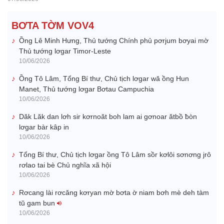
BƠTA TỜM VOV4
Ồng Lê Minh Hưng, Thủ tướng Chính phủ pơrjum bơyai mờ
Thủ tướng lơgar Timor-Leste
10/06/2026
Ồng Tô Lâm, Tổng Bí thư, Chủ tịch lơgar wă ồng Hun
Manet, Thủ tướng lơgar Bơtau Campuchia
10/06/2026
Dăk Lăk dan lơh sir kơrnoăt boh lam ai gơnoar ătbồ ƀòn
lơgar bàr kâp in
10/06/2026
Tổng Bí thư, Chủ tịch lơgar ồng Tô Lâm sồr kơlôi sơnơng jrô
rơlao tai bè Chủ nghĩa xã hội
10/06/2026
Rơcang lài rơcăng kơryan mờ bơta ờ niam bơh mè deh tàm
tŭ gam bun
10/06/2026