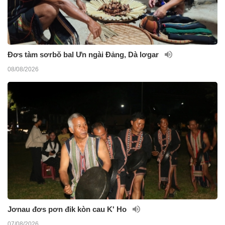
Đơs tàm sơrbŏ bal Ưn ngài Đảng, Dà lơgar
08/08/2026
Jơnau đơs pơn đik kòn cau K' Ho
07/08/2026