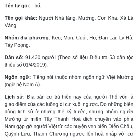
Tên tự gọi:
Thổ.
Tên gọi khác:
Người Nhà làng, Mường, Con Kha, Xá Lá
Vàng.
Nhóm địa phương:
Kẹo, Mọn, Cuối, Họ, Ðan Lai, Ly Hà,
Tày Poọng.
Dân số:
91.430 người (Theo số liệu Điều tra 53 dân tộc
thiểu số 01/4/2019).
Ngôn ngữ:
Tiếng nói thuộc nhóm ngôn ngữ Việt Mường
(ngữ hệ Nam Á).
Lịch sử:
Ðịa bàn cư trú hiện nay của người Thổ vốn là
giao điểm của các luồng di cư xuôi ngược. Do những biến
động lịch sử ở những thế kỷ trước, những nhóm người
Mường từ miền Tây Thanh Hoá dịch chuyển vào phía
Nam gặp gỡ người Việt từ các huyện ven biển Diễn Châu,
Quỳnh Lưu, Thanh Chương ngược lên hoà nhập với cư