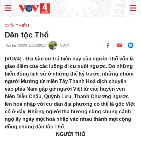
GIỚI THIỆU
Dân tộc Thổ
Thứ hai, 00:00, 18/03/2013
VOV4
[VOV4] - Ðịa bàn cư trú hiện nay của người Thổ vốn là
giao điểm của các luồng di cư xuôi ngược. Do những
biến động lịch sử ở những thế kỷ trước, những nhóm
người Mường từ miền Tây Thanh Hoá dịch chuyển
vào phía Nam gặp gỡ người Việt từ các huyện ven
biển Diễn Châu, Quỳnh Lưu, Thanh Chương ngược
lên hoà nhập với cư dân địa phương có thể là gốc Việt
cổ ở đây. Những người tha hương cùng chung cảnh
ngộ ấy ngày một hoà nhập vào nhau thành một cộng
đồng chung dân tộc Thổ.
NGƯỜI THỔ