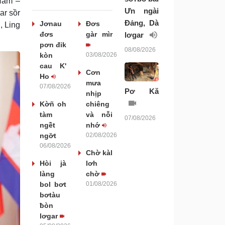
Nam –
Ưn ngài
ar sồr
Đảng, Dà
Jơnau
Đơs
, Ling
đơs
gàr mìr
lơgar
pơn đik
08/08/2026
kòn
03/08/2026
cau K'
Cơn
Ho
mưa
07/08/2026
Pơ Kă
nhịp
Kờñ oh
chiêng
tàm
và nỗi
07/08/2026
ngềt
nhớ
ngơ̆t
02/08/2026
06/08/2026
Chờ kàl
Hòi jà
lơh
làng
chờ
bol bơt
01/08/2026
bơtàu
ƀòn
lơgar