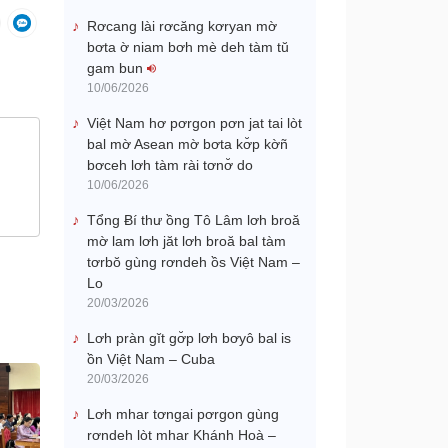
Rơcang lài rơcăng kơryan mờ
bơta ờ niam bơh mè deh tàm tŭ
gam bun
10/06/2026
Việt Nam hơ pơrgon pơn jat tai lòt
bal mờ Asean mờ bơta kơ̆p kờñ
bơceh lơh tàm rài tơnơ̆ do
10/06/2026
Tổng Ƀí thư ồng Tô Lâm lơh broă
mờ lam lơh jăt lơh broă bal tàm
tơrbŏ gùng rơndeh ồs Việt Nam –
Lo
20/03/2026
Lơh pràn gĭt gơ̆p lơh bơyô bal is
ồn Việt Nam – Cuba
20/03/2026
Lơh mhar tơngai pơrgon gùng
rơndeh lòt mhar Khánh Hoà –