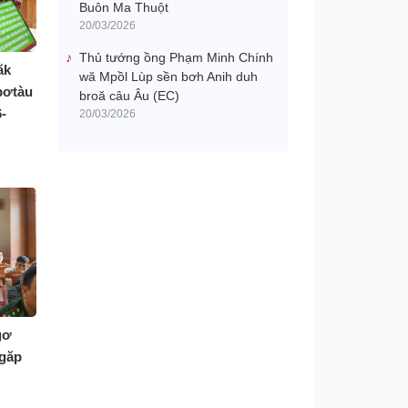
Buôn Ma Thuột
20/03/2026
Thủ tướng ồng Phạm Minh Chính
ăk
wă Mpồl Lùp sền bơh Anih duh
bơtàu
broă câu Âu (EC)
-
20/03/2026
gơ
ngăp