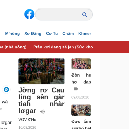
o
M'nông
Xơ Đăng
Cơ Tu
Chăm
Khmer
sa (nhà nông)
Pràn kơl dang să jan (Sức khoẻ)
{òn lơgar pa
Ƀòn he
hơ đap
Jờng rơ Cau
ling sền gàr
09/08/2026
r wă
tiah nhàr
r
lơgar
VOV.K'Ho-
Đơs tàm
 lơgar
10/08/2026
sơrbŏ bal