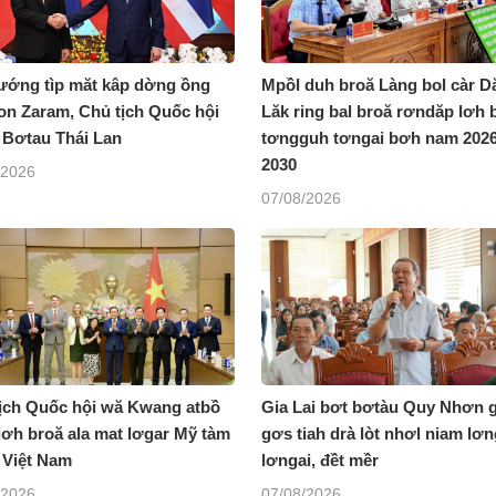
ướng tìp măt kâp dờng ồng
Mpồl duh broă Làng bol càr D
n Zaram, Chủ tịch Quốc hội
Lăk ring bal broă rơndăp lơh 
 Bơtau Thái Lan
tơngguh tơngai bơh nam 2026
2030
/2026
07/08/2026
ịch Quốc hội wă Kwang atbồ
Gia Lai bơt bơtàu Quy Nhơn 
lơh broă ala mat lơgar Mỹ tàm
gơs tiah drà lòt nhơl niam lơ
 Việt Nam
lơngai, đềt mềr
/2026
07/08/2026