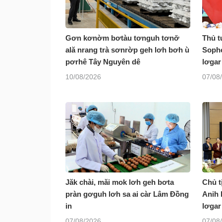
Gơn kơnờm bơtàu tơnguh tơnơ̆
Thủ t
ală nrang trà sơnrờp geh lơh bơh ù
Sopho
pơrhê Tây Nguyên dê
lơgar
10/08/2026
07/08
Jăk chài, măi mok lơh geh bơta
Chủ t
pràn gơguh lơh sa ai càr Lâm Đồng
Anih 
in
lơgar
07/08/2026
07/08