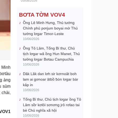
05/08/2026
BƠTA TỜM VOV4
Ồng Lê Minh Hưng, Thủ tướng
Chính phủ pơrjum bơyai mờ Thủ
tướng lơgar Timor-Leste
10/06/2026
Ồng Tô Lâm, Tổng Bí thư, Chủ
tịch lơgar wă ồng Hun Manet, Thủ
tướng lơgar Bơtau Campuchia
10/06/2026
 Minh
 bơtàu
Dăk Lăk dan lơh sir kơrnoăt boh
lam ai gơnoar ătbồ ƀòn lơgar bàr
ng àng
kâp in
ơs sùm
10/06/2026
 chài,
Tổng Bí thư, Chủ tịch lơgar ồng Tô
Lâm sồr kơlôi sơnơng jrô rơlao tai
bè Chủ nghĩa xã hội
 VOV1
10/06/2026