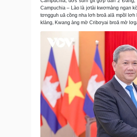
Campuchia; đơs sùm gĭt gơ̆p đah 2 Đảng,
Campuchia – Lào là jơtài kwơmàng ngan kờñ p
tơngguh uă cồng nha lơh broă ală mpồl lơh b
klàng, Kwang àng mờ Cribơyai broă mờ lơga