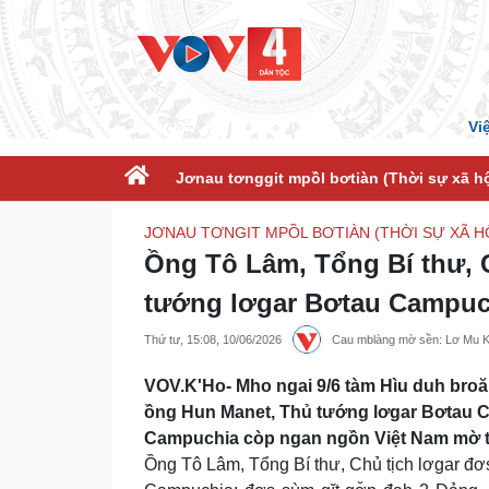
Vi
Jơnau tơnggit mpồl bơtiàn (Thời sự xã hộ
JƠNAU TƠNGIT MPỒL BƠTIÀN (THỜI SỰ XÃ HỘ
Ồng Tô Lâm, Tổng Bí thư, 
tướng lơgar Bơtau Campuc
Thứ tư, 15:08, 10/06/2026
Cau mblàng mờ sền: Lơ Mu 
VOV.K'Ho- Mho ngai 9/6 tàm Hìu duh broă
ồng Hun Manet, Thủ tướng lơgar Bơtau C
Campuchia còp ngan ngồn Việt Nam mờ tus
Ồng Tô Lâm, Tổng Bí thư, Chủ tịch lơgar đơ