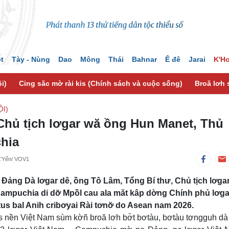
ệt
Tày - Nùng
Dao
Mông
Thái
Bahnar
Ê đê
Jarai
K'H
i)
Cing săc mờ rài kis (Chính sách và cuộc sống)
Broă lơh 
I)
Chủ tịch lơgar wă ồng Hun Manet, Thủ
hia
K’Yến/ VOV1
 Đảng Dà lơgar dê, ồng Tô Lâm, Tổng Bí thư, Chủ tịch lơga
ampuchia di dơ̆ Mpồl cau ala măt kâp dờng Chính phủ lơga
 bal Anih cribơyai Rài tơnơ̆ do Asean nam 2026.
s nền Việt Nam sùm kờñ broă lơh bơ̆t bơtàu, bơtàu tơngguh dà