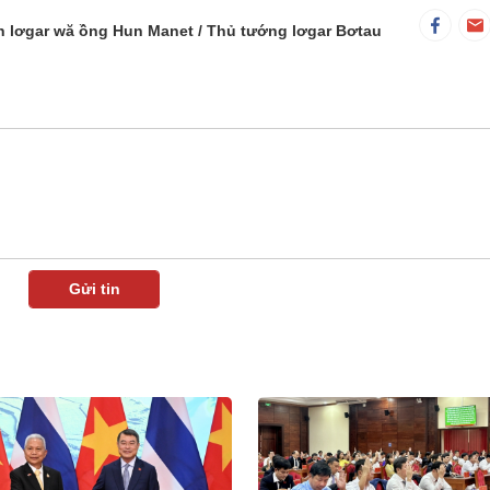
h lơgar wă ồng Hun Manet
Thủ tướng lơgar Bơtau