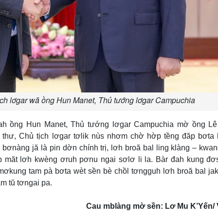
ịch lơgar wă ồng Hun Manet, Thủ tướng lơgar Campuchia
ah ồng Hun Manet, Thủ tướng lơgar Campuchia mờ ồng Lê
thư, Chủ tịch lơgar tơlik nùs nhơm chờ hờp tềng đăp bơta
 bơnàng jă là pin dờn chính trị, lơh broă bal ling klàng – kwa
ìp măt lơh kwèng ơruh pơnu ngai sơlơ li la. Bàr đah kung đ
ơkung tam pà bơta wèt sền bè chồl tơngguh lơh broă bal jak
m tŭ tơngai pa.
Cau mblàng mờ sền: Lơ Mu K’Yến/