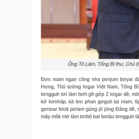
Ồng Tô Lâm, Tổng Bí thư, Chủ t
Đơs niam ngan cồng nha pơrjum bơyai đ
Hưng, Thủ tướng lơgar Việt Nam, Tổng Bí 
tơngguh tơl làm bơh gĭt gơ̆p 2 lơgar dê, mờ
kơ̆ kơnhăp, kă bro phan gơguh tai niam, t
gơnoar broă pơlam gùng jŏ jòng Đảng dê, m
măy mŏk mờ tàm tơrbŏ bal bơtàu tơngguh tà