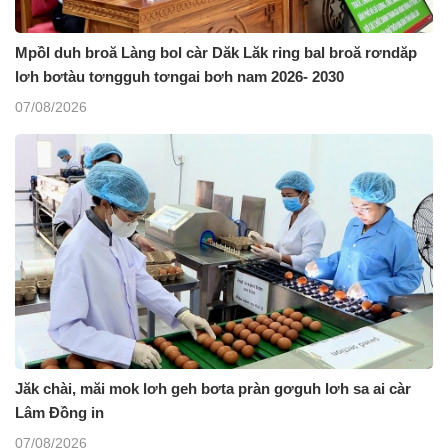
Mpồl duh broă Làng bol càr Dăk Lăk ring bal broă rơndăp
lơh bơtàu tơngguh tơngai bơh nam 2026- 2030
07/08/2026
Jăk chài, măi mok lơh geh bơta pràn gơguh lơh sa ai càr
Lâm Đồng in
07/08/2026