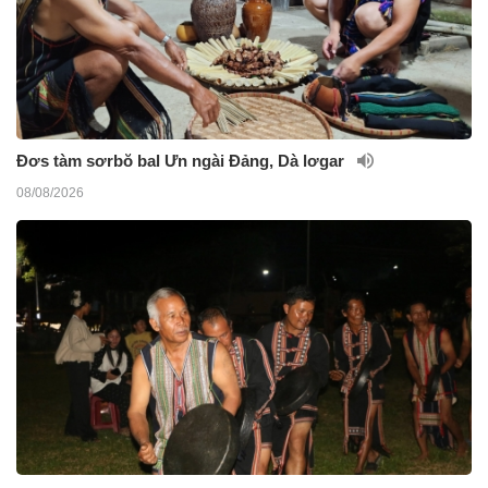
Đơs tàm sơrbŏ bal Ưn ngài Đảng, Dà lơgar
08/08/2026