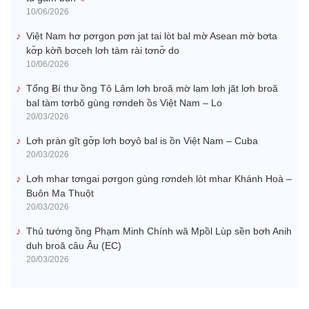
10/06/2026
Việt Nam hơ pơrgon pơn jat tai lòt bal mờ Asean mờ bơta
kơ̆p kờñ bơceh lơh tàm rài tơnơ̆ do
10/06/2026
Tổng Ƀí thư ồng Tô Lâm lơh broă mờ lam lơh jăt lơh broă
bal tàm tơrbŏ gùng rơndeh ồs Việt Nam – Lo
20/03/2026
Lơh pràn gĭt gơ̆p lơh bơyô bal is ồn Việt Nam – Cuba
20/03/2026
Lơh mhar tơngai pơrgon gùng rơndeh lòt mhar Khánh Hoà –
Buôn Ma Thuột
20/03/2026
Thủ tướng ồng Phạm Minh Chính wă Mpồl Lùp sền bơh Anih
duh broă câu Âu (EC)
20/03/2026