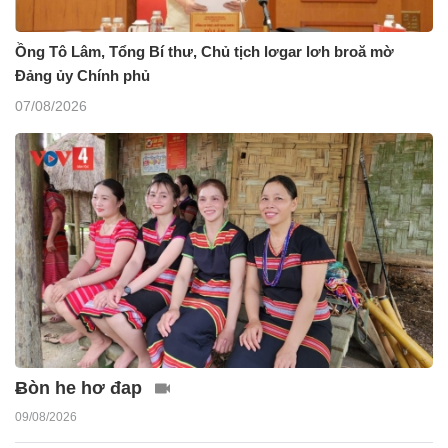
Ồng Tô Lâm, Tổng Bí thư, Chủ tịch lơgar lơh broă mờ
Đảng ủy Chính phủ
07/08/2026
Ƀòn he hơ đap
09/08/2026