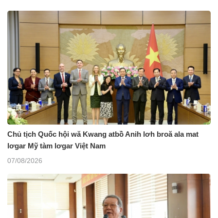
Chủ tịch Quốc hội wă Kwang atbồ Anih lơh broă ala mat
lơgar Mỹ tàm lơgar Việt Nam
07/08/2026