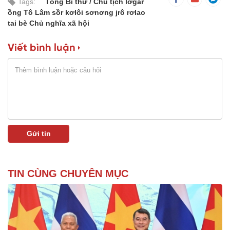
Tags:
Tổng Bí thư
Chủ tịch lơgar
ồng Tô Lâm sồr kơlôi sơnơng jrô rơlao
tai bè Chủ nghĩa xã hội
Viết bình luận
TIN CÙNG CHUYÊN MỤC