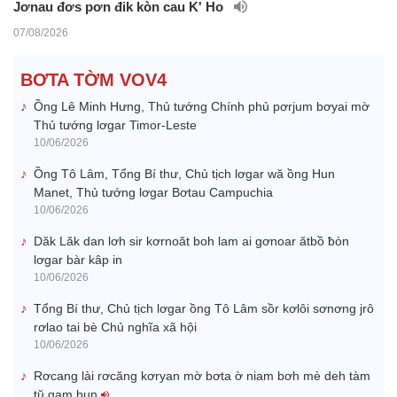
Jơnau đơs pơn đik kòn cau K' Ho
07/08/2026
BƠTA TỜM VOV4
Ồng Lê Minh Hưng, Thủ tướng Chính phủ pơrjum bơyai mờ
Thủ tướng lơgar Timor-Leste
10/06/2026
Ồng Tô Lâm, Tổng Bí thư, Chủ tịch lơgar wă ồng Hun
Manet, Thủ tướng lơgar Bơtau Campuchia
10/06/2026
Dăk Lăk dan lơh sir kơrnoăt boh lam ai gơnoar ătbồ ƀòn
lơgar bàr kâp in
10/06/2026
Tổng Bí thư, Chủ tịch lơgar ồng Tô Lâm sồr kơlôi sơnơng jrô
rơlao tai bè Chủ nghĩa xã hội
10/06/2026
Rơcang lài rơcăng kơryan mờ bơta ờ niam bơh mè deh tàm
tŭ gam bun