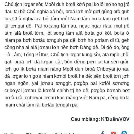
Chủ tịch lơgar sồr, Mpồl duh broă kờñ pal kơlôi sơnơng jrô
rlau tai bè Chủ nghĩa xã hội, broă lơh mờ gơl gùng brồ guh
tus Chủ nghĩa xã hội tàm Việt Nam tàm bơta tam gơl bơh
tŭ tơngai dê. Pal rơcang lài rlau, ngac ngar rlau, mut jrô
tàm ală broă tờm, lòt song tàm ală bơta gơ kòl, bơta ờ
niam pa bơh bơtàu tơnguh pa dê, bơh hơ̆ pơlam di tŭ, geh
cồng nha ai ală jơnau lơh nền bơh Đảng dê. Di dơ̆ do, ồng
Tô Lâm, Tổng Bí thư, Chủ tịch lơgar kung sồr, ală mpồl, ƀộ,
gah broă lơh dà lơgar, càr, ƀòn dờng pơn jat tai sền gròi,
lơh gơlik bơta niam nàng Mpồl duh broă Cribơyai jơnau
dà lơgar lơh gơs niam kơnòl broă he dê; sền broă tơn jơh
ngan ngồn, yal jơnau tơnggit, pơgồp bal kơlôi sơnơng
cribơyai jơnau là kơnòl chính trị he dê, pơgồp bơnah bơt
bơtàu rài cribơyai jơnau kac màng Việt Nam pa, cèng bơta
niam chài tàm rài bơtàu tơnguh pa.
Cau mblàng: K'Duẩn/VOV