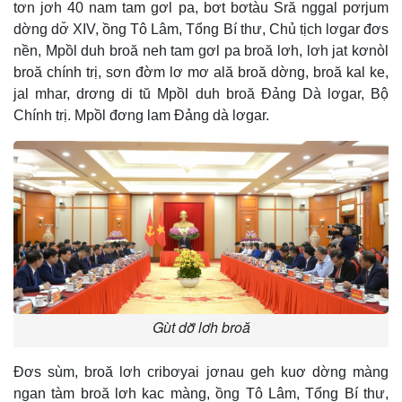
tơn jơh 40 nam tam gơl pa, bơt bơtàu Sră nggal pơrjum
dờng dơ̆ XIV, ồng Tô Lâm, Tổng Bí thư, Chủ tịch lơgar đơs
nền, Mpồl duh broă neh tam gơl pa broă lơh, lơh jat kơnòl
broă chính trị, sơn đờm lơ mơ ală broă dờng, broă kal ke,
jal mhar, drơng di tŭ Mpồl duh broă Đảng Dà lơgar, Bộ
Chính trị. Mpồl đơng lam Đảng dà lơgar.
Gùt dơ̆ lơh broă
Đơs sùm, broă lơh cribơyai jơnau geh kuơ dờng màng
ngan tàm broă lơh kac màng, ồng Tô Lâm, Tổng Bí thư,