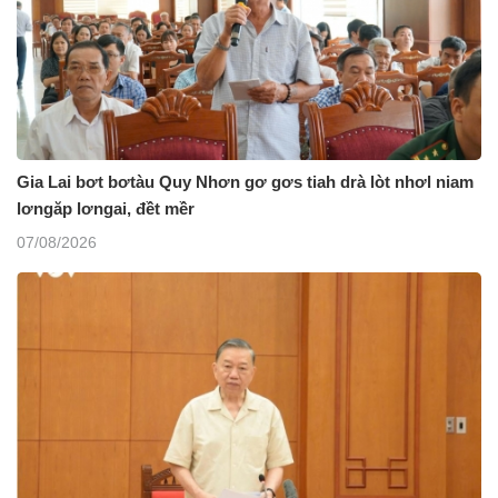
Gia Lai bơt bơtàu Quy Nhơn gơ gơs tiah drà lòt nhơl niam
lơngăp lơngai, đềt mềr
07/08/2026