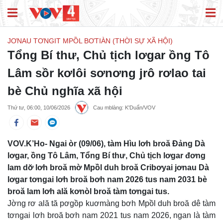
JƠNAU TƠNGIT MPỒL BƠTIÀN (THỜI SỰ XÃ HỘI)
Tổng Bí thư, Chủ tịch lơgar ồng Tô
Lâm sồr kơlôi sơnơng jrô rơlao tai
bè Chủ nghĩa xã hội
Thứ tư, 06:00, 10/06/2026
Cau mblàng: K'Duẩn/VOV
VOV.K’Ho- Ngai òr (09/06), tàm Hìu lơh broă Đảng Dà
lơgar, ồng Tô Lâm, Tổng Bí thư, Chủ tịch lơgar đơng
lam dơ̆ lơh broă mờ Mpồl duh broă Cribơyai jơnau Dà
lơgar tơngai lơh broă bơh nam 2026 tus nam 2031 bè
broă lam lơh ală kơnòl broă tàm tơngai tus.
Jờng rơ ală tă pơgồp kuơmàng bơh Mpồl duh broă dê tàm
tơngai lơh broă bơh nam 2021 tus nam 2026, ngan là tàm