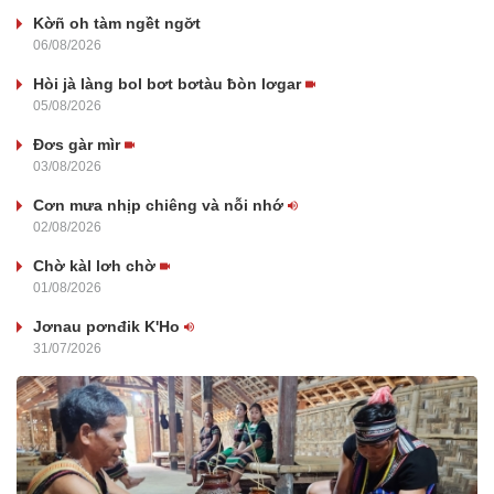
Kờñ oh tàm ngềt ngơ̆t
06/08/2026
Hòi jà làng bol bơt bơtàu ƀòn lơgar
05/08/2026
Đơs gàr mìr
03/08/2026
Cơn mưa nhịp chiêng và nỗi nhớ
02/08/2026
Chờ kàl lơh chờ
01/08/2026
Jơnau pơnđik K'Ho
31/07/2026