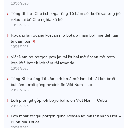
10/06/2026
Tổng Bí thư, Chủ tịch lơgar ồng Tô Lâm sồr kơlôi sơnơng jrô
rơlao tai bè Chủ nghĩa xã hội
10/06/2026
Rơcang lài rơcăng kơryan mờ bơta ờ niam bơh mè deh tàm
tŭ gam bun
10/06/2026
Việt Nam hơ pơrgon pơn jat tai lòt bal mờ Asean mờ bơta
kơ̆p kờñ bơceh lơh tàm rài tơnơ̆ do
10/06/2026
Tổng Ƀí thư ồng Tô Lâm lơh broă mờ lam lơh jăt lơh broă
bal tàm tơrbŏ gùng rơndeh ồs Việt Nam – Lo
20/03/2026
Lơh pràn gĭt gơ̆p lơh bơyô bal is ồn Việt Nam – Cuba
20/03/2026
Lơh mhar tơngai pơrgon gùng rơndeh lòt mhar Khánh Hoà –
Buôn Ma Thuột
20/03/2026