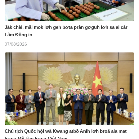
Jăk chài, măi mok lơh geh bơta pràn gơguh lơh sa ai càr
Lâm Đồng in
07/08/2026
Chủ tịch Quốc hội wă Kwang atbồ Anih lơh broă ala mat
lơgar Mỹ tàm lơgar Việt Nam