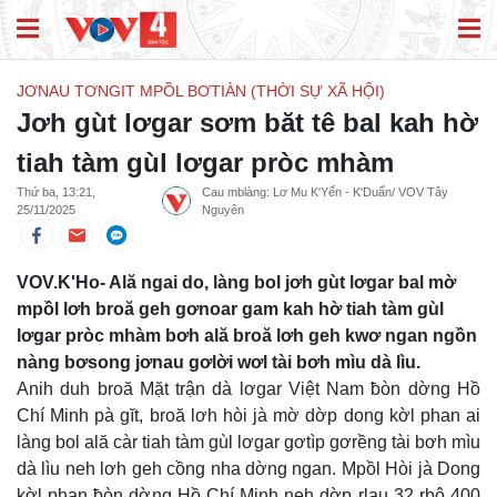
JƠNAU TƠNGIT MPỒL BƠTIÀN (THỜI SỰ XÃ HỘI)
Jơh gùt lơgar sơm băt tê bal kah hờ
tiah tàm gùl lơgar pròc mhàm
Thứ ba, 13:21,
Cau mblàng: Lơ Mu K'Yến - K'Duẩn/ VOV Tây
25/11/2025
Nguyên
VOV.K'Ho- Ală ngai do, làng bol jơh gùt lơgar bal mờ
mpồl lơh broă geh gơnoar gam kah hờ tiah tàm gùl
lơgar pròc mhàm bơh ală broă lơh geh kwơ ngan ngồn
nàng bơsong jơnau gơlời wơl tài bơh mìu dà lìu.
Anih duh broă Mặt trận dà lơgar Việt Nam ƀòn dờng Hồ
Chí Minh pà gĭt, broă lơh hòi jà mờ dờp dong kờl phan ai
làng bol ală càr tiah tàm gùl lơgar gơtìp gơrềng tài bơh mìu
dà lìu neh lơh geh cồng nha dờng ngan. Mpồl Hòi jà Dong
kờl phan ƀòn dờng Hồ Chí Minh neh dờp rlau 32 rbô 400