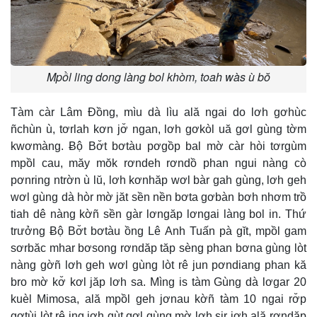
Mpồl ling dong làng bol khòm, toah wàs ù bŏ
Tàm càr Lâm Đồng, mìu dà lìu ală ngai do lơh gơhùc
ñchùn ù, tơrlah kơn jơ̆ ngan, lơh gơkòl uă gơl gùng tờm
kwơmàng. Ƀộ Bơ̆t bơtàu pơgồp bal mờ càr hòi tơrgùm
mpồl cau, măy mŏk rơndeh rơndồ phan ngui nàng cò
pơnring ntrờn ù lŭ, lơh kơnhăp wơl bàr gah gùng, lơh geh
wơl gùng dà hòr mờ jăt sền nền bơta gơbàn bơh nhơm trồ
tiah dê nàng kờñ sền gàr lơngăp lơngai làng bol in. Thứ
trưởng Ƀộ Bơ̆t bơtàu ồng Lê Anh Tuấn pà gĭt, mpồl gam
sơrbăc mhar bơsong rơndăp tăp sèng phan bơna gùng lòt
nàng gờñ lơh geh wơl gùng lòt rê jun pơndiang phan kă
bro mờ kơ̆ kơl jăp lơh sa. Mìng is tàm Gùng dà lơgar 20
kuèl Mimosa, ală mpồl geh jơnau kờñ tàm 10 ngai rơ̆p
gơtùi lòt rê ing jơh gùt gơl gùng mờ lơh sir jơh ală rơndăp