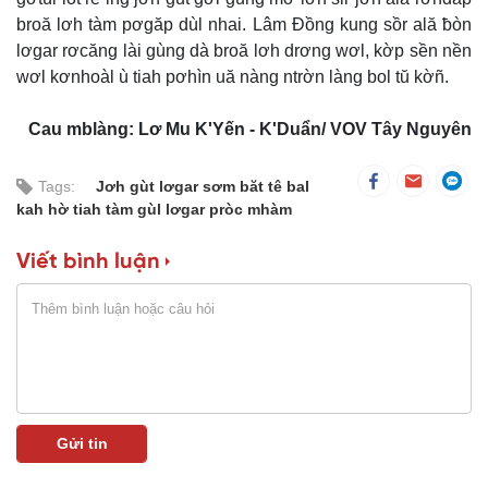
broă lơh tàm pơgăp dùl nhai. Lâm Đồng kung sồr ală ƀòn
lơgar rơcăng lài gùng dà broă lơh drơng wơl, kờp sền nền
wơl kơnhoàl ù tiah pơhìn uă nàng ntrờn làng bol tŭ kờñ.
Cau mblàng: Lơ Mu K'Yến - K'Duẩn/ VOV Tây Nguyên
Tags:
Jơh gùt lơgar sơm băt tê bal
kah hờ tiah tàm gùl lơgar pròc mhàm
Viết bình luận