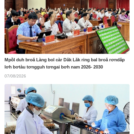
Mpồl duh broă Làng bol càr Dăk Lăk ring bal broă rơndăp
lơh bơtàu tơngguh tơngai bơh nam 2026- 2030
07/08/2026