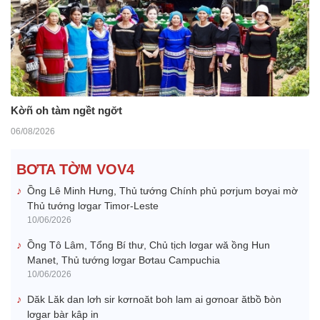
Kờñ oh tàm ngềt ngơ̆t
06/08/2026
BƠTA TỜM VOV4
Ồng Lê Minh Hưng, Thủ tướng Chính phủ pơrjum bơyai mờ
Thủ tướng lơgar Timor-Leste
10/06/2026
Ồng Tô Lâm, Tổng Bí thư, Chủ tịch lơgar wă ồng Hun
Manet, Thủ tướng lơgar Bơtau Campuchia
10/06/2026
Dăk Lăk dan lơh sir kơrnoăt boh lam ai gơnoar ătbồ ƀòn
lơgar bàr kâp in