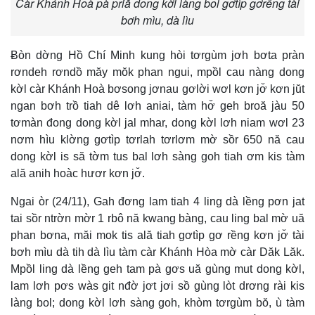
Càr Khánh Hoà pà priă dong kờl làng bol gơtìp gơrềng tài
bơh mìu, dà lìu
Ƀòn dờng Hồ Chí Minh kung hòi tơrgùm jơh bơta pràn
rơndeh rơndồ măy mŏk phan ngui, mpồl cau nàng dong
kờl càr Khánh Hoà bơsong jơnau gơlời wơl kơn jơ̆ kơn jŭt
ngan bơh trồ tiah dê lơh aniai, tàm hơ̆ geh broă jàu 50
tơmàn đong dong kờl jal mhar, dong kờl lơh niam wơl 23
nơm hìu klờng gơtìp tơrlah tơrlơm mờ sồr 650 nă cau
dong kờl is să tờm tus bal lơh sàng goh tiah ơm kis tàm
ală anih hoàc hươr kơn jơ̆.
Ngai òr (24/11), Gah đơng lam tiah 4 ling dà lềng pơn jat
tai sồr ntrờn mờr 1 rbô nă kwang bàng, cau ling bal mờ uă
phan bơna, măi mok tis ală tiah gơtìp gơ rềng kơn jơ̆ tài
bơh mìu dà tih dà lìu tàm càr Khánh Hòa mờ càr Dăk Lăk.
Mpồl ling dà lềng geh tam pà gơs uă gùng mut dong kờl,
lam lơh pơs wàs git nđờ jơt jơi sồ gùng lòt drơng rài kis
làng bol; dong kờl lơh sàng goh, khòm tơrgùm bŏ, ù tàm