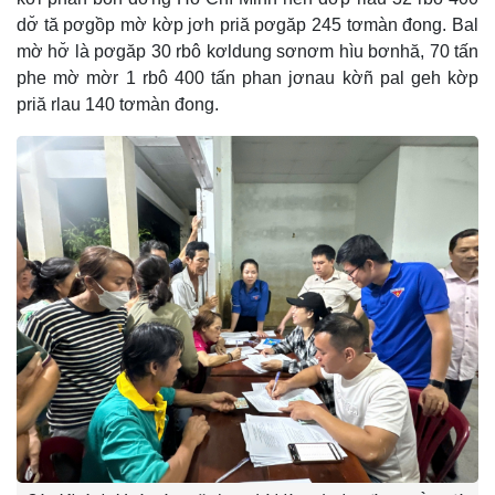
dơ̆ tă pơgồp mờ kờp jơh priă pơgăp 245 tơmàn đong. Bal
mờ hơ̆ là pơgăp 30 rbô kơldung sơnơm hìu bơnhă, 70 tấn
phe mờ mờr 1 rbô 400 tấn phan jơnau kờñ pal geh kờp
priă rlau 140 tơmàn đong.