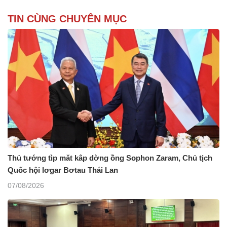
TIN CÙNG CHUYÊN MỤC
Thủ tướng tìp măt kâp dờng ồng Sophon Zaram, Chủ tịch
Quốc hội lơgar Bơtau Thái Lan
07/08/2026