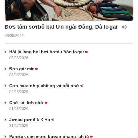
Đơs tàm sơrbŏ bal Ưn ngài Đảng, Dà lơgar
08/08/2026
Hòi jà làng bol bơt bơtàu ƀòn lơgar
05/08/2026
Đơs gàr mìr
03/08/2026
Cơn mưa nhịp chiêng và nỗi nhớ
02/08/2026
Chờ kàl lơh chờ
01/08/2026
Jơnau pơnđik K'Ho
31/07/2026
Parơtuk cim mơni bơyan phang lah jŭ