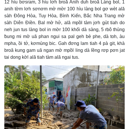
12 hìu bơsram, 3 hìu lơh broă Anih duh broă Làng bol, 1
anih tờm lơh sơnơm mờ mờr 100 hìu làng bol gơ wèt ală
sàh Đông Hòa, Tuy Hòa, Bình Kiến, Bắc Nha Trang mờ
sàh Diên Điền. Bal mờ hơ̆, ală mpồl tàm jơh gùt tiah do
neh jun tus làng bol in mờr 100 khối dà sàng, 5 rbô thùng
ƀung mi mờ uă phan ngui sa pal geh bè phe, dà toh, àu
mpha, ồi tơ̆, kơmùng bic. Gah đơng lam tiah 4 pà git, khà
broă kung gam uă ngan mờ mpồl ling dà lềng rơp pơn jat
tai dong kờl ală tiah tàm ală ngai tus.