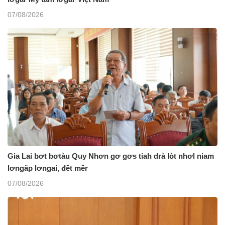
07/08/2026
Gia Lai bơt bơtàu Quy Nhơn gơ gơs tiah drà lòt nhơl niam
lơngăp lơngai, đềt mềr
07/08/2026