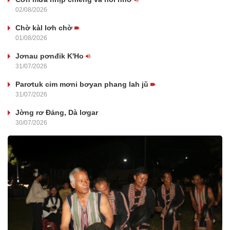
02/08/2026
Chờ kàl lơh chờ
01/08/2026
Jơnau pơnđik K'Ho
31/07/2026
Parơtuk cim mơni bơyan phang lah jŭ
31/07/2026
Jờng rơ Đảng, Dà lơgar
30/07/2026