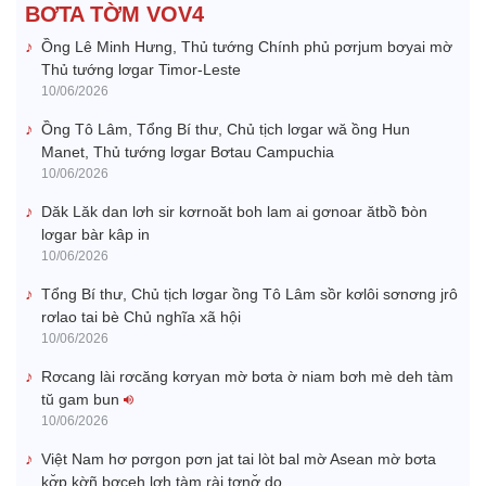
BƠTA TỜM VOV4
Ồng Lê Minh Hưng, Thủ tướng Chính phủ pơrjum bơyai mờ
Thủ tướng lơgar Timor-Leste
10/06/2026
Ồng Tô Lâm, Tổng Bí thư, Chủ tịch lơgar wă ồng Hun
Manet, Thủ tướng lơgar Bơtau Campuchia
10/06/2026
Dăk Lăk dan lơh sir kơrnoăt boh lam ai gơnoar ătbồ ƀòn
lơgar bàr kâp in
10/06/2026
Tổng Bí thư, Chủ tịch lơgar ồng Tô Lâm sồr kơlôi sơnơng jrô
rơlao tai bè Chủ nghĩa xã hội
10/06/2026
Rơcang lài rơcăng kơryan mờ bơta ờ niam bơh mè deh tàm
tŭ gam bun
10/06/2026
Việt Nam hơ pơrgon pơn jat tai lòt bal mờ Asean mờ bơta
kơ̆p kờñ bơceh lơh tàm rài tơnơ̆ do