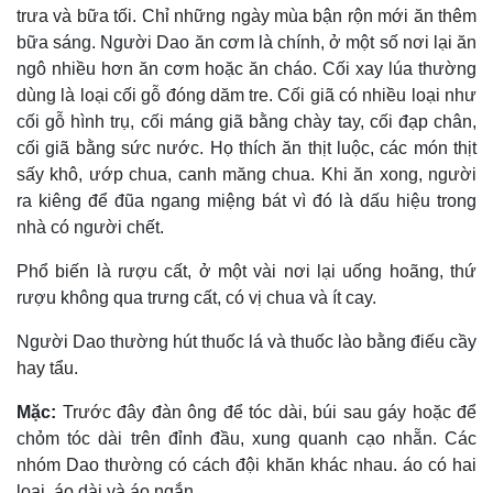
trưa và bữa tối. Chỉ những ngày mùa bận rộn mới ăn thêm
bữa sáng. Người Dao ăn cơm là chính, ở một số nơi lại ăn
ngô nhiều hơn ăn cơm hoặc ăn cháo. Cối xay lúa thường
dùng là loại cối gỗ đóng dăm tre. Cối giã có nhiều loại như
cối gỗ hình trụ, cối máng giã bằng chày tay, cối đạp chân,
cối giã bằng sức nước. Họ thích ăn thịt luộc, các món thịt
sấy khô, ướp chua, canh măng chua. Khi ăn xong, người
ra kiêng để đũa ngang miệng bát vì đó là dấu hiệu trong
nhà có người chết.
Phổ biến là rượu cất, ở một vài nơi lại uống hoãng, thứ
rượu không qua trưng cất, có vị chua và ít cay.
Người Dao thường hút thuốc lá và thuốc lào bằng điếu cầy
hay tẩu.
Mặc:
Trước đây đàn ông để tóc dài, búi sau gáy hoặc để
chỏm tóc dài trên đỉnh đầu, xung quanh cạo nhẵn. Các
nhóm Dao thường có cách đội khăn khác nhau. áo có hai
loại, áo dài và áo ngắn.