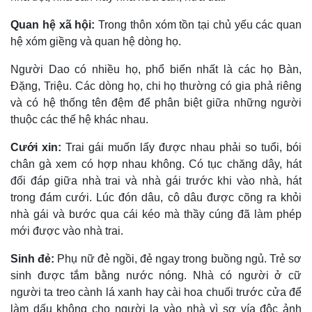
Quan hệ xã hội:
Trong thôn xóm tồn tại chủ yếu các quan
hệ xóm giềng và quan hệ dòng họ.
Người Dao có nhiều họ, phổ biến nhất là các họ Bàn,
Ðặng, Triệu. Các dòng họ, chi họ thường có gia phả riêng
và có hệ thống tên đệm để phân biệt giữa những người
thuộc các thế hệ khác nhau.
Cưới xin:
Trai gái muốn lấy được nhau phải so tuổi, bói
chân gà xem có hợp nhau không. Có tục chăng dây, hát
đối đáp giữa nhà trai và nhà gái trước khi vào nhà, hát
trong đám cưới. Lúc đón dâu, cô dâu được cõng ra khỏi
nhà gái và bước qua cái kéo mà thầy cúng đã làm phép
mới được vào nhà trai.
Sinh đẻ:
Phụ nữ đẻ ngồi, đẻ ngay trong buồng ngủ. Trẻ sơ
sinh được tắm bằng nước nóng. Nhà có người ở cữ
người ta treo cành lá xanh hay cài hoa chuối trước cửa để
làm dấu không cho người lạ vào nhà vì sợ vía độc ảnh