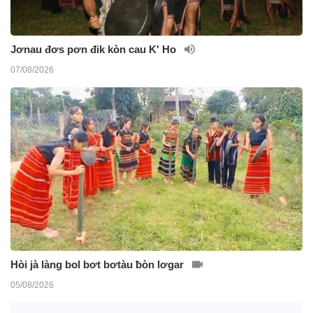
Jơnau đơs pơn đik kòn cau K' Ho
07/08/2026
Hòi jà làng bol bơt bơtàu ƀòn lơgar
05/08/2026