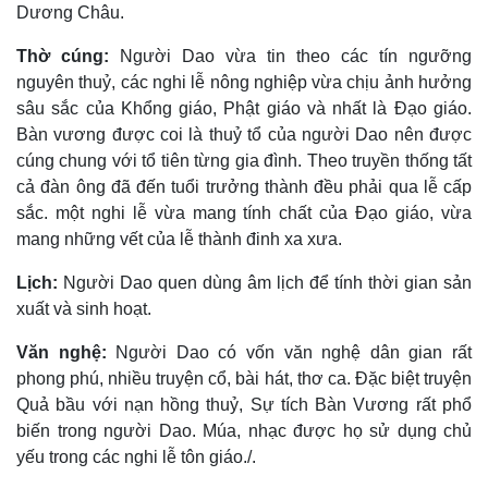
Dương Châu.
Thờ cúng:
Người Dao vừa tin theo các tín ngưỡng
nguyên thuỷ, các nghi lễ nông nghiệp vừa chịu ảnh hưởng
sâu sắc của Khổng giáo, Phật giáo và nhất là Ðạo giáo.
Bàn vương được coi là thuỷ tổ của người Dao nên được
cúng chung với tổ tiên từng gia đình. Theo truyền thống tất
cả đàn ông đã đến tuổi trưởng thành đều phải qua lễ cấp
sắc. một nghi lễ vừa mang tính chất của Ðạo giáo, vừa
mang những vết của lễ thành đinh xa xưa.
Lịch:
Người Dao quen dùng âm lịch để tính thời gian sản
xuất và sinh hoạt.
Văn nghệ:
Người Dao có vốn văn nghệ dân gian rất
phong phú, nhiều truyện cổ, bài hát, thơ ca. Ðặc biệt truyện
Quả bầu với nạn hồng thuỷ, Sự tích Bàn Vương rất phổ
biến trong người Dao. Múa, nhạc được họ sử dụng chủ
yếu trong các nghi lễ tôn giáo./.