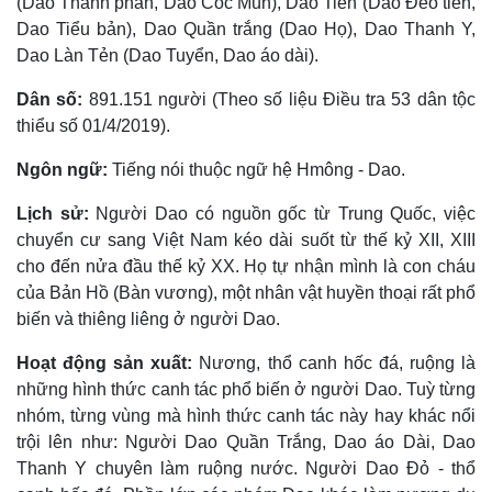
(Dao Thanh phán, Dao Cóc Mùn), Dao Tiền (Dao Ðeo tiền,
Dao Tiểu bản), Dao Quần trắng (Dao Họ), Dao Thanh Y,
Dao Làn Tẻn (Dao Tuyển, Dao áo dài).
Dân số:
891.151 người (Theo số liệu Điều tra 53 dân tộc
thiểu số 01/4/2019).
Ngôn ngữ:
Tiếng nói thuộc ngữ hệ Hmông - Dao.
Lịch sử:
Người Dao có nguồn gốc từ Trung Quốc, việc
chuyển cư sang Việt Nam kéo dài suốt từ thế kỷ XII, XIII
cho đến nửa đầu thế kỷ XX. Họ tự nhận mình là con cháu
của Bản Hồ (Bàn vương), một nhân vật huyền thoại rất phổ
biến và thiêng liêng ở người Dao.
Hoạt động sản xuất:
Nương, thổ canh hốc đá, ruộng là
những hình thức canh tác phổ biến ở người Dao. Tuỳ từng
nhóm, từng vùng mà hình thức canh tác này hay khác nổi
trội lên như: Người Dao Quần Trắng, Dao áo Dài, Dao
Thanh Y chuyên làm ruộng nước. Người Dao Ðỏ - thổ