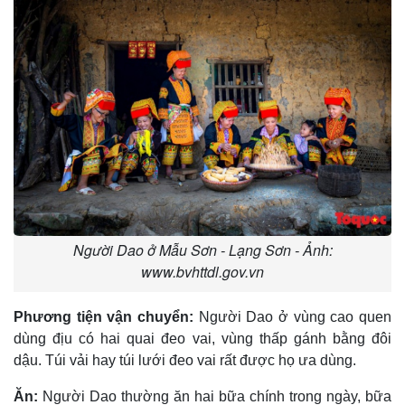
Người Dao ở Mẫu Sơn - Lạng Sơn - Ảnh:
www.bvhttdl.gov.vn
Phương tiện vận chuyển:
Người Dao ở vùng cao quen
dùng địu có hai quai đeo vai, vùng thấp gánh bằng đôi
dậu. Túi vải hay túi lưới đeo vai rất được họ ưa dùng.
Ăn:
Người Dao thường ăn hai bữa chính trong ngày, bữa