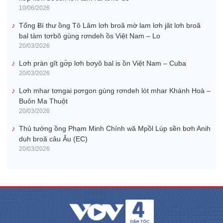
10/06/2026
Tổng Ƀí thư ồng Tô Lâm lơh broă mờ lam lơh jăt lơh broă
bal tàm tơrbŏ gùng rơndeh ồs Việt Nam – Lo
20/03/2026
Lơh pràn gĭt gơ̆p lơh bơyô bal is ồn Việt Nam – Cuba
20/03/2026
Lơh mhar tơngai pơrgon gùng rơndeh lòt mhar Khánh Hoà –
Buôn Ma Thuột
20/03/2026
Thủ tướng ồng Phạm Minh Chính wă Mpồl Lùp sền bơh Anih
duh broă câu Âu (EC)
20/03/2026