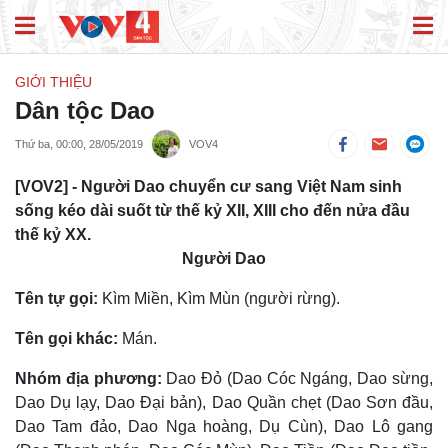
GIỚI THIỆU
Dân tộc Dao
Thứ ba, 00:00, 28/05/2019
VOV4
[VOV2] - Người Dao chuyển cư sang Việt Nam sinh
sống kéo dài suốt từ thế kỷ XII, XIII cho đến nửa đầu
thế kỷ XX.
Người Dao
Tên tự gọi:
Kìm Miền, Kìm Mùn (người rừng).
Tên gọi khác:
Mán.
Nhóm địa phương:
Dao Ðỏ (Dao Cóc Ngáng, Dao sừng,
Dao Dụ lạy, Dao Ðại bản), Dao Quần chẹt (Dao Sơn đầu,
Dao Tam đảo, Dao Nga hoàng, Dụ Cùn), Dao Lô gang