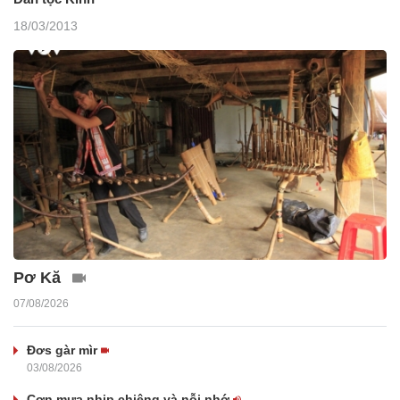
18/03/2013
Pơ Kă
07/08/2026
Đơs gàr mìr
03/08/2026
Cơn mưa nhịp chiêng và nỗi nhớ