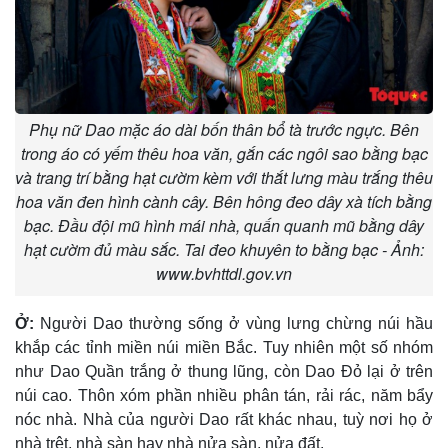
Phụ nữ Dao mặc áo dài bốn thân bổ tà trước ngực. Bên
trong áo có yếm thêu hoa văn, gắn các ngôi sao bằng bạc
và trang trí bằng hạt cườm kèm với thắt lưng màu trắng thêu
hoa văn đen hình cành cây. Bên hông đeo dây xà tích bằng
bạc. Đầu đội mũ hình mái nhà, quấn quanh mũ bằng dây
hạt cườm đủ màu sắc. Tai đeo khuyên to bằng bạc - Ảnh:
www.bvhttdl.gov.vn
Ở:
Người Dao thường sống ở vùng lưng chừng núi hầu
khắp các tỉnh miền núi miền Bắc. Tuy nhiên một số nhóm
như Dao Quần trắng ở thung lũng, còn Dao Ðỏ lại ở trên
núi cao. Thôn xóm phần nhiều phân tán, rải rác, năm bẩy
nóc nhà. Nhà của người Dao rất khác nhau, tuỳ nơi họ ở
nhà trệt, nhà sàn hay nhà nửa sàn, nửa đất.