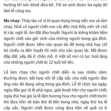
hưởng tới sức khoẻ đứa trẻ. Trẻ sơ sinh được ba ngày thì
làm lễ cúng mụ.
Ma chay:
Thày tào có vị trí quan trọng trong việc ma và làm
chay. Nhà có người chết con cái đến nhà thầy mời về chủ
trì các nghi lễ, tìm đất đào huyệt. Người ta kiêng khâm liệm
người chết vào giờ sinh của những người trong gia đình.
Người chết được liệm vào quan tài để trong nhà hay chỉ
bó chiếu ra đến huyệt rồi mới cho vào quan tài. Mộ được
đắp đất, xếp đá ở chân mộ. ở một số nơi có tục hoả táng
cho những người chết từ 12 tuổi trở lên.
Lễ làm chay cho người chết diễn ra sau nhiều năm,
thường được kết hợp với lễ cấp sắc cho một người đàn
ông nào đó đang sống trong gia đình. Lễ tổ chức ba ngày,
ngày đầu gọi là lễ phá ngục, giải thoát hồn cho người chết,
ngày thứ hai gọi là lễ tắm hương hoa cho người chết trước
khi đưa hồn về bàn thờ tổ tiên trong nhà, ngày thứ ba lễ
cấp sắc. Người chết được cúng đưa hồn về quê cũ ở