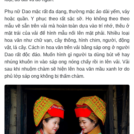
Phụ nữ Dao mặc rất đa dạng, thường mặc áo dài yếm, váy
hoặc quần. Y phục theo rất sặc sỡ. Họ không theo theo
mẫu vẽ sẵn trên vải mà hoàn toàn dựa vào trí nhớ, thêu ở
mặt trái của vải để hình mẫu nổi lên mặt phải. Nhiều loại
hoa văn như chữ vạn, cây thông, hình chim, người, động
vật, lá cây. Cách in hoa văn trên vải bằng sáp ong ở người
Dao rất độc đáo. Muốn hình gì người ta dùng bút vẽ hay
nhúng khuôn in vào sáp ong nóng chẩy rồi in lên vải. Vải
sau khi nhuộm chàm sẽ hiện lên hoa văn mầu xanh lơ do
phủ lớp sáp ong không bị thấm chàm.