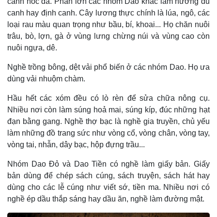
canh hốc đá. Phần lớn các nhóm Dao khác làm nương du
canh hay định canh. Cây lương thực chính là lúa, ngô, các
loại rau màu quan trọng như bầu, bí, khoai... Họ chăn nuôi
trâu, bò, lợn, gà ở vùng lưng chừng núi và vùng cao còn
nuôi ngựa, dê.
Nghề trồng bông, dệt vải phổ biến ở các nhóm Dao. Họ ưa
dùng vải nhuộm chàm.
Hầu hết các xóm đều có lò rèn để sửa chữa nông cụ.
Nhiều nơi còn làm súng hoả mai, súng kíp, đúc những hạt
đạn bằng gang. Nghề thợ bạc là nghề gia truyền, chủ yếu
làm những đồ trang sức như vòng cổ, vòng chân, vòng tay,
vòng tai, nhẫn, dây bạc, hộp đựng trầu...
Nhóm Dao Ðỏ và Dao Tiền có nghề làm giấy bản. Giấy
bản dùng để chép sách cúng, sách truyện, sách hát hay
dùng cho các lễ cúng như viết sớ, tiền ma. Nhiều nơi có
nghề ép dầu thắp sáng hay dầu ăn, nghề làm đường mật.