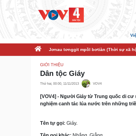
Vi
Jơnau tơnggit mpồl bơtiàn (Thời sự xã hộ
GIỚI THIỆU
Dân tộc Giáy
Thứ hai, 00:00, 11/11/2013
VOV4
[VOV4] - Người Giáy từ Trung quốc di cư
nghiệm canh tác lúa nước trên những tri
Tên tự gọi:
Giáy.
Tên gọi khác:
Nhắng, Giẳng.