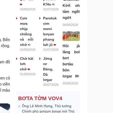
K'Ho
Kờñ oh
03/08/2026
31/07/2026
tàm ngềt
ngơ̆t
Cơn
Parơtuk
mưa
cim
06/08/2026
nhịp
mơni
chiêng
bơyan
và nỗi
phang
g. Bên
nhớ
lah jŭ
Hòi jà
 rông.
02/08/2026
31/07/2026
làng bol
bơt
Chờ kàl
Jờng
làm đồ
bơtàu
lơh
rơ
chờ
Đảng,
ƀòn
01/08/2026
Dà
lơgar
en có
lơgar
05/08/2026
o viền
30/07/2026
hỉ màu
BƠTA TỜM VOV4
Ồng Lê Minh Hưng, Thủ tướng
Chính phủ pơrjum bơyai mờ Thủ