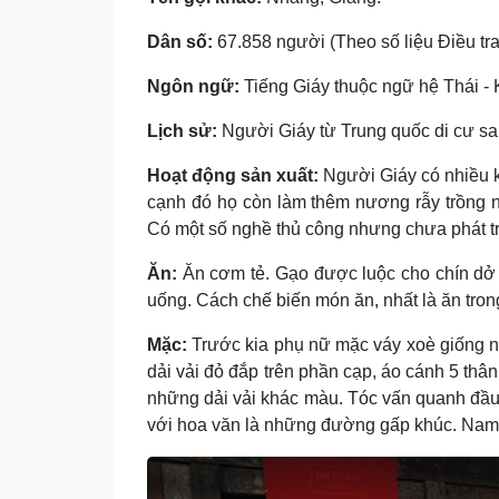
Dân số:
67.858 người (Theo số liệu Điều tra 
Ngôn ngữ:
Tiếng Giáy thuộc ngữ hệ Thái - 
Lịch sử:
Người Giáy từ Trung quốc di cư s
Hoạt động sản xuất:
Người Giáy có nhiều k
cạnh đó họ còn làm thêm nương rẫy trồng ngô
Có một số nghề thủ công nhưng chưa phát tr
Ăn:
Ăn cơm tẻ. Gạo được luộc cho chín dở 
uống. Cách chế biến món ăn, nhất là ăn tro
Mặc:
Trước kia phụ nữ mặc váy xoè giống 
dải vải đỏ đắp trên phần cạp, áo cánh 5 thân
những dải vải khác màu. Tóc vấn quanh đầu v
với hoa văn là những đường gấp khúc. Nam g