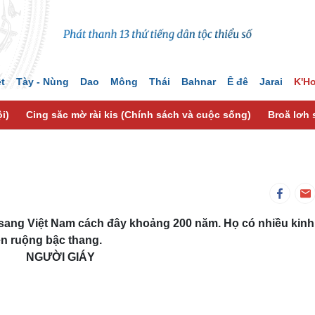
ệt
Tày - Nùng
Dao
Mông
Thái
Bahnar
Ê đê
Jarai
K'H
i)
Cing săc mờ rài kis (Chính sách và cuộc sống)
Broă lơh 
 sang Việt Nam cách đây khoảng 200 năm. Họ có nhiều kinh
ền ruộng bậc thang.
​NGƯỜI GIÁY