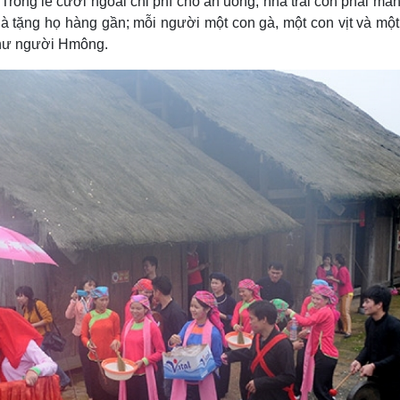
Trong lễ cưới ngoài chi phí cho ăn uống, nhà trai còn phải ma
à tặng họ hàng gần; mỗi người một con gà, một con vịt và mộ
như người Hmông.