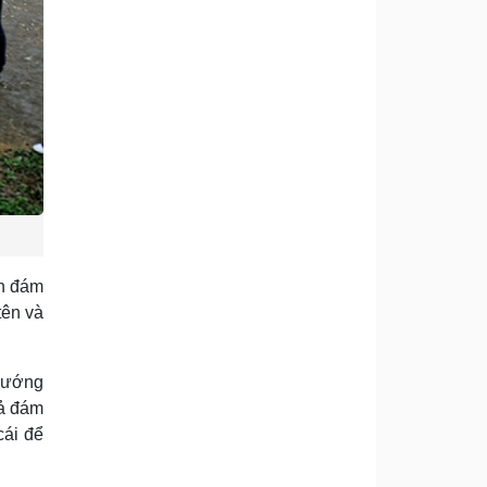
ến đám
tên và
 sướng
iả đám
cái để