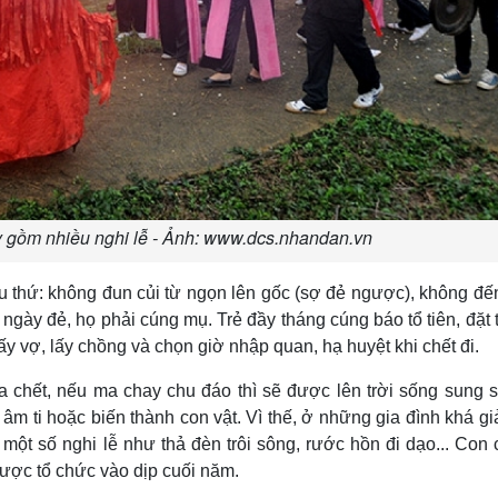
y gồm nhiều nghi lễ - Ảnh: www.dcs.nhandan.vn
ều thứ: không đun củi từ ngọn lên gốc (sợ đẻ ngược), không đ
ngày đẻ, họ phải cúng mụ. Trẻ đầy tháng cúng báo tổ tiên, đặt 
lấy vợ, lấy chồng và chọn giờ nhập quan, hạ huyệt khi chết đi.
a chết, nếu ma chay chu đáo thì sẽ được lên trời sống sung
 âm ti hoặc biến thành con vật. Vì thế, ở những gia đình khá g
 một số nghi lễ như thả đèn trôi sông, rước hồn đi dạo... Con 
ược tổ chức vào dịp cuối năm.