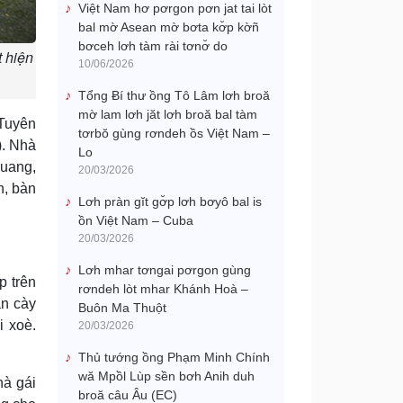
Việt Nam hơ pơrgon pơn jat tai lòt
bal mờ Asean mờ bơta kơ̆p kờñ
bơceh lơh tàm rài tơnơ̆ do
t hiện
10/06/2026
Tổng Ƀí thư ồng Tô Lâm lơh broă
mờ lam lơh jăt lơh broă bal tàm
 Tuyên
tơrbŏ gùng rơndeh ồs Việt Nam –
). Nhà
Lo
Quang,
20/03/2026
n, bàn
Lơh pràn gĭt gơ̆p lơh bơyô bal is
ồn Việt Nam – Cuba
20/03/2026
Lơh mhar tơngai pơrgon gùng
p trên
rơndeh lòt mhar Khánh Hoà –
ân cày
Buôn Ma Thuột
i xoè.
20/03/2026
Thủ tướng ồng Phạm Minh Chính
wă Mpồl Lùp sền bơh Anih duh
hà gái
broă câu Âu (EC)