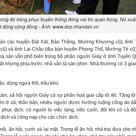
ong đó trang phục truyền thống đóng vai trò quan trọng. Nó xuấ
ạt động cộng đồng - Ảnh: www.dcs.nhandan.vn
 bàn các huyện Bát Xát, Bảo Thắng, Mường Khương cũ), tỉnh
cũ) và tỉnh Lai Châu (địa bàn huyện Phong Thổ, Mường Tè cũ
nhà sàn vẫn phổ biến trong bộ phận người Giáy ở tỉnh Tuyên 
t nhưng phía trước nhà vẫn là sàn phơi. Nhà thường có 3 gia
u, dùng ngựa thồ, trâu kéo.
, xã hội người Giáy có sự phân hoá giai cấp rõ rệt. Tầng lớ
yền ở xã, thôn bản, nhiều người được hưởng ruộng công do d
 phục dịch, có người lo việc tang, việc cưới, đôi khi có cả độ
 dịch và cống nạp cho các chức dịch.
ối, ăn hỏi, cưới và lại mặt. Trong lễ ăn hỏi nhà trai đưa cho n