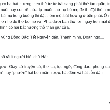
có ba bát hương theo thứ tự từ trái sang phải thờ táo quân, tr
n nuôi hay con rể thừa tự muốn thờ họ bố mẹ đẻ thì đặt thêm m
 bà mụ trong buồng thì đặt thêm một bát hương ở bên phải. Ở 
thờ nhỏ để thờ bố mẹ vợ. Phía dưới bàn thờ lớn ngay trên mặt đ
hính có hai bát hương thờ thần giữ cửa.
 vùng Ðông Bắc: Tết Nguyên đán, Thanh minh, Ðoan ngọ....
số rất ít người biết chữ Hán.
ười Giáy có truyện cổ, thơ ca, tục ngữ, đồng dao, phong da
n" hay "phướn" hát bên mâm rượu, hát đêm và hát tiễn dặn...