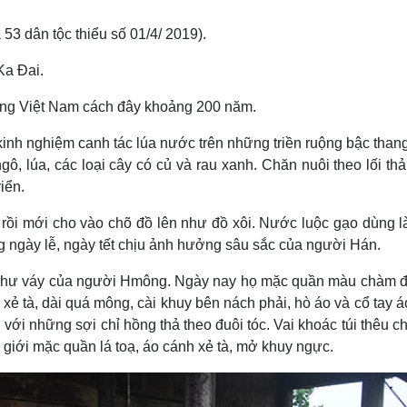
53 dân tộc thiểu số 01/4/ 2019).
Ka Ðai.
ang Việt Nam cách đây khoảng 200 năm.
inh nghiệm canh tác lúa nước trên những triền ruộng bậc than
, lúa, các loại cây có củ và rau xanh. Chăn nuôi theo lối thả
iển.
rồi mới cho vào chõ đồ lên như đồ xôi. Nước luộc gạo dùng 
ng ngày lễ, ngày tết chịu ảnh hưởng sâu sắc của người Hán.
như váy của người Hmông. Ngày nay họ mặc quần màu chàm đ
 xẻ tà, dài quá mông, cài khuy bên nách phải, hò áo và cổ tay á
ới những sợi chỉ hồng thả theo đuôi tóc. Vai khoác túi thêu c
iới mặc quần lá toạ, áo cánh xẻ tà, mở khuy ngực.