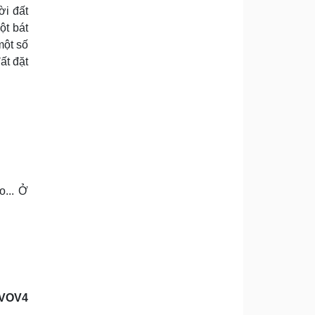
ời đất
ột bát
một số
ất đặt
o... Ở
VOV4