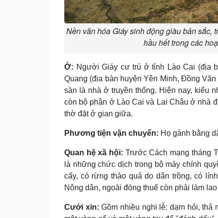
Nền văn hóa Giáy sinh động giàu bản sắc, tr
hầu hết trong các ho
Ở:
Người Giáy cư trú ở tỉnh Lào Cai (địa
Quang (địa bàn huyện Yên Minh, Ðồng Văn 
sàn là nhà ở truyền thống. Hiện nay, kiểu 
còn bộ phận ở Lào Cai và Lai Châu ở nhà đấ
thờ đặt ở gian giữa.
Phương tiện vận chuyển:
Họ gánh bằng dậ
Quan hệ xã hội:
Trước Cách mạng tháng Tám
là những chức dịch trong bộ máy chính qu
cấy, có rừng thảo quả do dân trồng, có lính
Nông dân, ngoài đóng thuế còn phải làm lao
Cưới xin:
Gồm nhiều nghi lễ: dạm hỏi, thả m