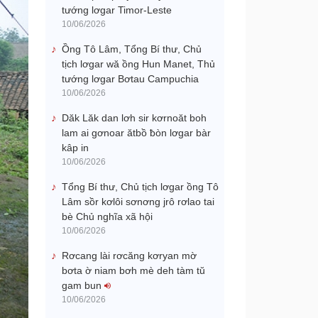
tướng lơgar Timor-Leste
10/06/2026
Ồng Tô Lâm, Tổng Bí thư, Chủ
tịch lơgar wă ồng Hun Manet, Thủ
tướng lơgar Bơtau Campuchia
10/06/2026
Dăk Lăk dan lơh sir kơrnoăt boh
lam ai gơnoar ătbồ ƀòn lơgar bàr
kâp in
10/06/2026
Tổng Bí thư, Chủ tịch lơgar ồng Tô
Lâm sồr kơlôi sơnơng jrô rơlao tai
bè Chủ nghĩa xã hội
10/06/2026
Rơcang lài rơcăng kơryan mờ
bơta ờ niam bơh mè deh tàm tŭ
gam bun
10/06/2026