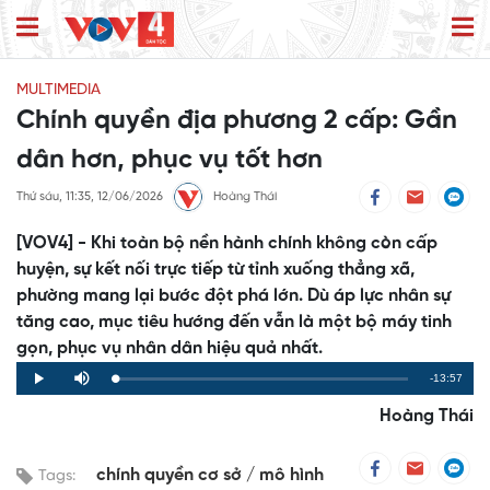
MULTIMEDIA
Chính quyền địa phương 2 cấp: Gần
dân hơn, phục vụ tốt hơn
Thứ sáu, 11:35, 12/06/2026
Hoàng Thái
[VOV4] - Khi toàn bộ nền hành chính không còn cấp
huyện, sự kết nối trực tiếp từ tỉnh xuống thẳng xã,
phường mang lại bước đột phá lớn. Dù áp lực nhân sự
tăng cao, mục tiêu hướng đến vẫn là một bộ máy tinh
gọn, phục vụ nhân dân hiệu quả nhất.
Remaining
-13:57
Loaded
:
Progress
:
Play
Mute
0%
0%
Time
Hoàng Thái
chính quyền cơ sở
mô hình
Tags: