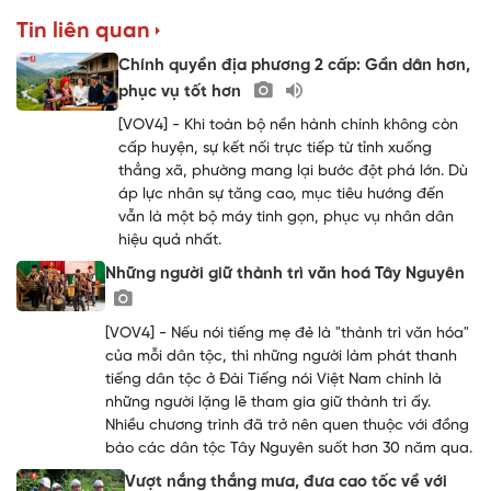
Tin liên quan
Chính quyền địa phương 2 cấp: Gần dân hơn,
phục vụ tốt hơn
[VOV4] - Khi toàn bộ nền hành chính không còn
cấp huyện, sự kết nối trực tiếp từ tỉnh xuống
thẳng xã, phường mang lại bước đột phá lớn. Dù
áp lực nhân sự tăng cao, mục tiêu hướng đến
vẫn là một bộ máy tinh gọn, phục vụ nhân dân
hiệu quả nhất.
Những người giữ thành trì văn hoá Tây Nguyên
[VOV4] - Nếu nói tiếng mẹ đẻ là "thành trì văn hóa"
của mỗi dân tộc, thì những người làm phát thanh
tiếng dân tộc ở Đài Tiếng nói Việt Nam chính là
những người lặng lẽ tham gia giữ thành trì ấy.
Nhiều chương trình đã trở nên quen thuộc với đồng
bào các dân tộc Tây Nguyên suốt hơn 30 năm qua.
Vượt nắng thắng mưa, đưa cao tốc về với