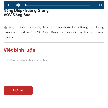
R
-16:09
L
P
P
M
o
r
l
u
Nông Diệp-Trường Giang
a
o
a
t
e
d
g
y
e
VOV Đông Bắc
e
r
d
e
m
:
s
0
s
%
:
a
Tag:
bảo tồn tiếng Tày
Thạch An Cao Bằng
Công
0
%
viên địa chất Non nước Cao Bằng
người Tày trẻ
tiếng
i
mẹ đẻ.
n
i
Viết bình luận
n
g
T
i
m
e