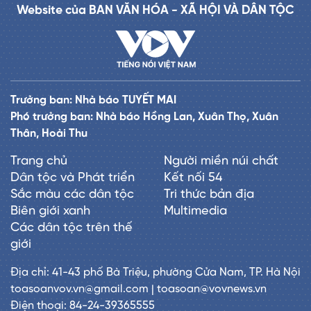
Website của BAN VĂN HÓA - XÃ HỘI VÀ DÂN TỘC
Trưởng ban: Nhà báo TUYẾT MAI
Phó trưởng ban: Nhà báo Hồng Lan, Xuân Thọ, Xuân
Thân, Hoài Thu
Trang chủ
Người miền núi chất
Dân tộc và Phát triển
Kết nối 54
Sắc màu các dân tộc
Tri thức bản địa
Biên giới xanh
Multimedia
Các dân tộc trên thế
giới
Địa chỉ: 41-43 phố Bà Triệu, phường Cửa Nam, TP. Hà Nội
toasoanvov.vn@gmail.com | toasoan@vovnews.vn
Điện thoại: 84-24-39365555