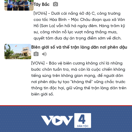
Tây Bắc
[VOV4] - Dưới cái nắng 40 độ C, công trường
cao tốc Hòa Bình - Mộc Châu đoạn qua xã Vân
Hồ (Sơn La) vẫn hối hả ngày đêm. Hàng trăm kỹ
sư, công nhân nỗ lực vượt nắng thắng mưa,
quyết tâm đưa dự án trọng điểm sớm về đích.
Biên giới số và thế trận lòng dân nơi phên dậu
[VOV4] - Bảo vệ biên cương không chỉ là những
bước chân tuần tra, mà còn là cuộc chiến không
tiếng súng trên không gian mạng, để người dân
nơi phên dậu tự tạo "kháng thể" vững chắc trước
thông tin độc hại, giữ vững thế trận lòng dân trên
biên giới số.