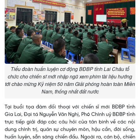
Tiểu đoàn huấn luyện cơ động BĐBP tỉnh Lai Châu tổ
chức cho chiến sĩ mới nhập ngũ xem phim tài liệu hướng
tới chào mừng Kỷ niệm 50 năm Giải phóng hoàn toàn Miền
Nam, thống nhất đất nước
Tại buổi tọa đàm đối thoại với chiến sĩ mới BĐBP tỉnh
Gia Lai, Đại tá Nguyễn Văn Nghị, Phó Chính uỷ BĐBP tỉnh
trực tiếp giải đáp các câu hỏi của tân binh về các nội
dung chính trị, quân sự chuyên môn, hậu cần, đời sống,
huấn luyện, sẵn sàng chiến đấu. Ngoài ra, cán bộ, chiến