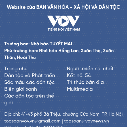
Website của BAN VĂN HÓA - XÃ HỘI VÀ DÂN TỘC
Trưởng ban: Nhà báo TUYẾT MAI
Phó trưởng ban: Nhà báo Hồng Lan, Xuân Thọ, Xuân
Thân, Hoài Thu
Trang chủ
Người miền núi chất
Dân tộc và Phát triển
Kết nối 54
Sắc màu các dân tộc
Tri thức bản địa
Biên giới xanh
Multimedia
Các dân tộc trên thế
giới
Địa chỉ: 41-43 phố Bà Triệu, phường Cửa Nam, TP. Hà Nội
toasoanvov.vn@gmail.com | toasoan@vovnews.vn