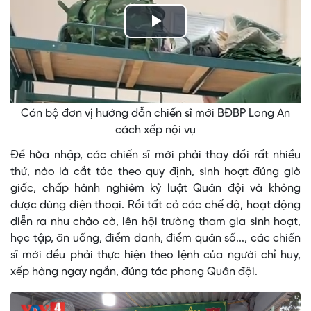
Play
Video
Cán bộ đơn vị hướng dẫn chiến sĩ mới BĐBP Long An
cách xếp nội vụ
Để hòa nhập, các chiến sĩ mới phải thay đổi rất nhiều
thứ, nào là cắt tóc theo quy định, sinh hoạt đúng giờ
giấc, chấp hành nghiêm kỷ luật Quân đội và không
được dùng điện thoại. Rồi tất cả các chế độ, hoạt động
diễn ra như chào cờ, lên hội trường tham gia sinh hoạt,
học tập, ăn uống, điểm danh, điểm quân số..., các chiến
sĩ mới đều phải thực hiện theo lệnh của người chỉ huy,
xếp hàng ngay ngắn, đúng tác phong Quân đội.