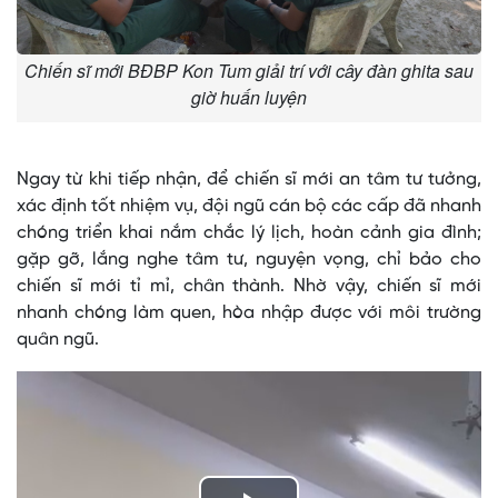
Chiến sĩ mới BĐBP Kon Tum giải trí với cây đàn ghita sau
giờ huấn luyện
Ngay từ khi tiếp nhận, để chiến sĩ mới an tâm tư tưởng,
xác định tốt nhiệm vụ, đội ngũ cán bộ các cấp đã nhanh
chóng triển khai nắm chắc lý lịch, hoàn cảnh gia đình;
gặp gỡ, lắng nghe tâm tư, nguyện vọng, chỉ bảo cho
chiến sĩ mới tỉ mỉ, chân thành. Nhờ vậy, chiến sĩ mới
nhanh chóng làm quen, hòa nhập được với môi trường
quân ngũ.