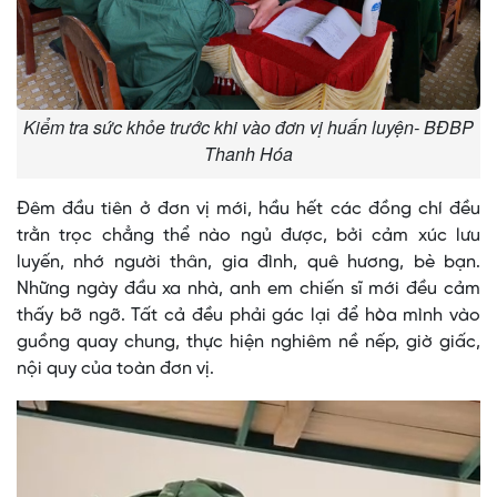
Kiểm tra sức khỏe trước khi vào đơn vị huấn luyện- BĐBP
Thanh Hóa
Đêm đầu tiên ở đơn vị mới, hầu hết các đồng chí đều
trằn trọc chẳng thể nào ngủ được, bởi cảm xúc lưu
luyến, nhớ người thân, gia đình, quê hương, bè bạn.
Những ngày đầu xa nhà, anh em chiến sĩ mới đều cảm
thấy bỡ ngỡ. Tất cả đều phải gác lại để hòa mình vào
guồng quay chung, thực hiện nghiêm nề nếp, giờ giấc,
nội quy của toàn đơn vị.