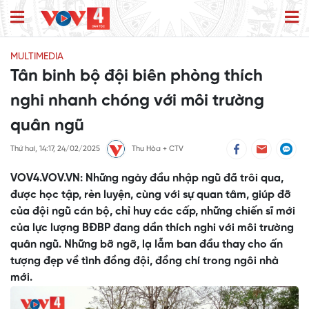
MULTIMEDIA
Tân binh bộ đội biên phòng thích
nghi nhanh chóng với môi trường
quân ngũ
Thứ hai, 14:17, 24/02/2025
Thu Hòa + CTV
VOV4.VOV.VN: Những ngày đầu nhập ngũ đã trôi qua,
được học tập, rèn luyện, cùng với sự quan tâm, giúp đỡ
của đội ngũ cán bộ, chỉ huy các cấp, những chiến sĩ mới
của lực lượng BĐBP đang dần thích nghi với môi trường
quân ngũ. Những bỡ ngỡ, lạ lẫm ban đầu thay cho ấn
tượng đẹp về tình đồng đội, đồng chí trong ngôi nhà
mới.