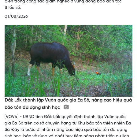
biến trong công tác giảm nghèo ở vùng đồng bào dân tộc
thiểu số.
01/08/2026
Đắk Lắk thành lập Vườn quốc gia Ea Sô, nâng cao hiệu quả
bảo tồn đa dạng sinh học
[VOV4] - UBND tỉnh Đắk Lắk quyết định thành lập Vườn quốc
gia Ea Sô trên cơ sở chuyển hạng từ Khu bảo tồn thiên nhiên Ea
Sô. Đây là bước đi nhằm nâng cao hiệu quả bảo tồn đa dạng
sinh học, bảo vệ rừng và phát huy tiềm năng phát triển du lịch