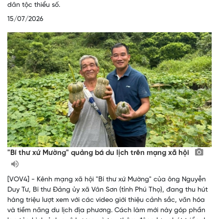
dân tộc thiểu số.
15/07/2026
"Bí thư xứ Mường" quảng bá du lịch trên mạng xã hội
[VOV4] - Kênh mạng xã hội "Bí thư xứ Mường" của ông Nguyễn
Duy Tư, Bí thư Đảng ủy xã Vân Sơn (tỉnh Phú Thọ), đang thu hút
hàng triệu lượt xem với các video giới thiệu cảnh sắc, văn hóa
và tiềm năng du lịch địa phương. Cách làm mới này góp phần