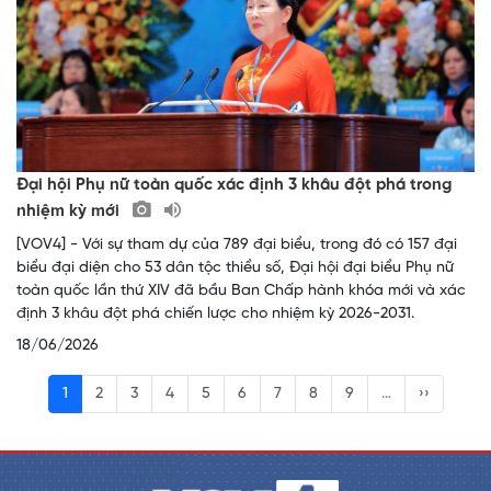
Đại hội Phụ nữ toàn quốc xác định 3 khâu đột phá trong
nhiệm kỳ mới
[VOV4] - Với sự tham dự của 789 đại biểu, trong đó có 157 đại
biểu đại diện cho 53 dân tộc thiểu số, Đại hội đại biểu Phụ nữ
toàn quốc lần thứ XIV đã bầu Ban Chấp hành khóa mới và xác
định 3 khâu đột phá chiến lược cho nhiệm kỳ 2026-2031.
18/06/2026
1
2
3
4
5
6
7
8
9
…
››