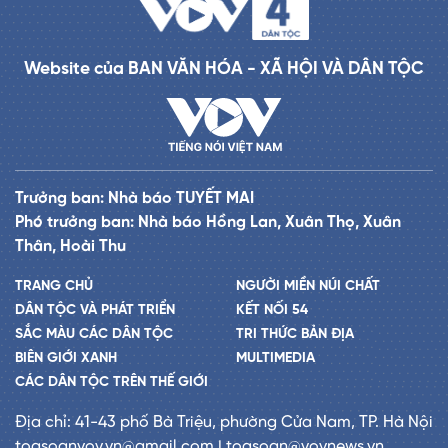
Website của BAN VĂN HÓA - XÃ HỘI VÀ DÂN TỘC
Trưởng ban: Nhà báo TUYẾT MAI
Phó trưởng ban: Nhà báo Hồng Lan, Xuân Thọ, Xuân
Thân, Hoài Thu
TRANG CHỦ
NGƯỜI MIỀN NÚI CHẤT
DÂN TỘC VÀ PHÁT TRIỂN
KẾT NỐI 54
SẮC MÀU CÁC DÂN TỘC
TRI THỨC BẢN ĐỊA
BIÊN GIỚI XANH
MULTIMEDIA
CÁC DÂN TỘC TRÊN THẾ GIỚI
Địa chỉ: 41-43 phố Bà Triệu, phường Cửa Nam, TP. Hà Nội
toasoanvov.vn@gmail.com | toasoan@vovnews.vn