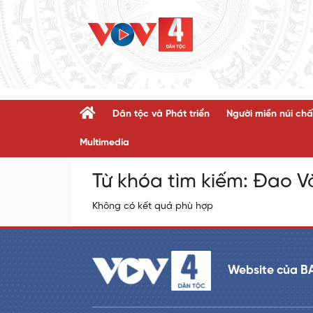
Dân tộc và Phát triển
Người miền núi chấ
Multimedia
Từ khóa tìm kiếm:
Đao V
Không có kết quả phù hợp
Website của B