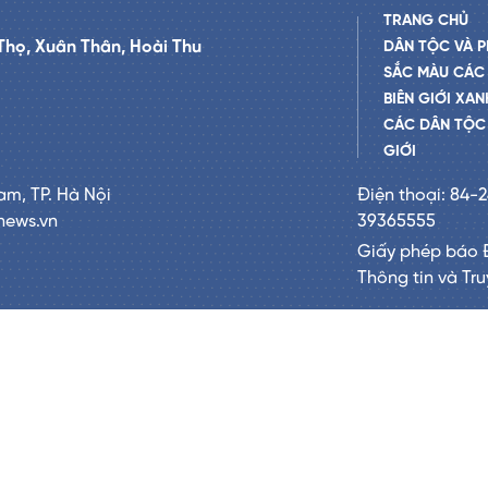
TRANG CHỦ
Thọ, Xuân Thân, Hoài Thu
DÂN TỘC VÀ P
SẮC MÀU CÁC
BIÊN GIỚI XAN
CÁC DÂN TỘC 
GIỚI
am, TP. Hà Nội
Điện thoại: 84-
news.vn
39365555
Giấy phép báo 
Thông tin và Tr