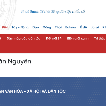
Việt
Tày - Nùng
Dao
Mông
Thái
Bahnar
Ê đê
Jarai
K'
t
Sắc màu các dân tộc
Kết nối 54
Biên giới xanh
Tri thứ
ăn Nguyên
AN VĂN HÓA - XÃ HỘI VÀ DÂN TỘC