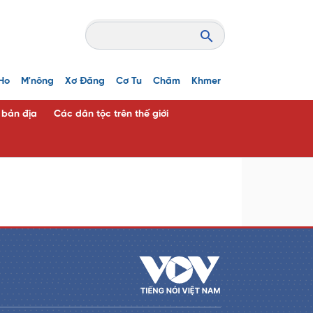
Ho
M'nông
Xơ Đăng
Cơ Tu
Chăm
Khmer
c bản địa
Các dân tộc trên thế giới