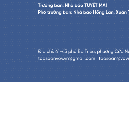
Trưởng ban: Nhà báo TUYẾT MAI
Phó trưởng ban: Nhà báo Hồng Lan, Xuân 
Địa chỉ: 41-43 phố Bà Triệu, phường Cửa N
toasoanvov.vn@gmail.com | toasoan@vov