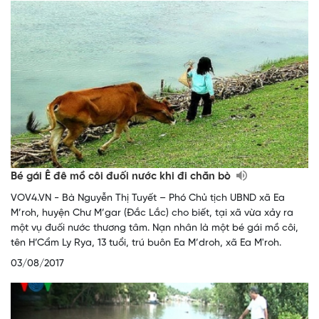
Bé gái Ê đê mồ côi đuối nước khi đi chăn bò​
VOV4.VN - Bà Nguyễn Thị Tuyết – Phó Chủ tịch UBND xã Ea
M’roh, huyện Chư M’gar (Đắc Lắc) cho biết, tại xã vừa xảy ra
một vụ đuối nước thương tâm. Nạn nhân là một bé gái mồ côi,
tên H’Cẩm Ly Rya, 13 tuổi, trú buôn Ea M’droh, xã Ea M'roh.
03/08/2017