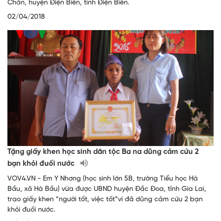
Chăn, huyện Điện Biên, tỉnh Điện Biên.
02/04/2018
Tặng giấy khen học sinh dân tộc Ba na dũng cảm cứu 2
bạn khỏi đuối nước
VOV4.VN - Em Y Nhơng (học sinh lớn 5B, trường Tiểu học Hà
Bầu, xã Hà Bầu) vừa được UBND huyện Đắc Đoa, tỉnh Gia Lai,
trao giấy khen “người tốt, việc tốt”vì đã dũng cảm cứu 2 bạn
khỏi đuối nước.