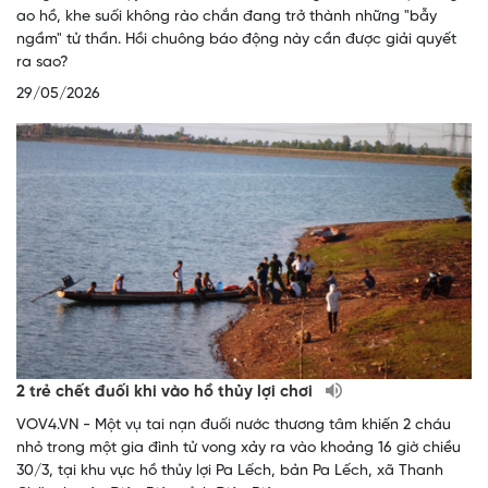
ao hồ, khe suối không rào chắn đang trở thành những "bẫy
ngầm" tử thần. Hồi chuông báo động này cần được giải quyết
ra sao?
29/05/2026
2 trẻ chết đuối khi vào hồ thủy lợi chơi
VOV4.VN - Một vụ tai nạn đuối nước thương tâm khiến 2 cháu
nhỏ trong một gia đình tử vong xảy ra vào khoảng 16 giờ chiều
30/3, tại khu vực hồ thủy lợi Pa Lếch, bản Pa Lếch, xã Thanh