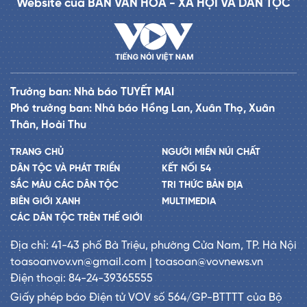
Website của BAN VĂN HÓA - XÃ HỘI VÀ DÂN TỘC
Trưởng ban: Nhà báo TUYẾT MAI
Phó trưởng ban: Nhà báo Hồng Lan, Xuân Thọ, Xuân
Thân, Hoài Thu
TRANG CHỦ
NGƯỜI MIỀN NÚI CHẤT
DÂN TỘC VÀ PHÁT TRIỂN
KẾT NỐI 54
SẮC MÀU CÁC DÂN TỘC
TRI THỨC BẢN ĐỊA
BIÊN GIỚI XANH
MULTIMEDIA
CÁC DÂN TỘC TRÊN THẾ GIỚI
Địa chỉ: 41-43 phố Bà Triệu, phường Cửa Nam, TP. Hà Nội
toasoanvov.vn@gmail.com | toasoan@vovnews.vn
Điện thoại: 84-24-39365555
Giấy phép báo Điện tử VOV số 564/GP-BTTTT của Bộ