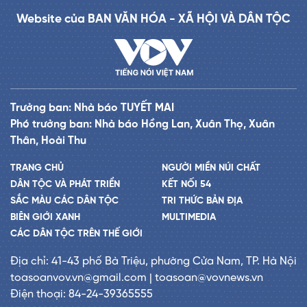
Website của BAN VĂN HÓA - XÃ HỘI VÀ DÂN TỘC
Trưởng ban: Nhà báo TUYẾT MAI
Phó trưởng ban: Nhà báo Hồng Lan, Xuân Thọ, Xuân
Thân, Hoài Thu
TRANG CHỦ
NGƯỜI MIỀN NÚI CHẤT
DÂN TỘC VÀ PHÁT TRIỂN
KẾT NỐI 54
SẮC MÀU CÁC DÂN TỘC
TRI THỨC BẢN ĐỊA
BIÊN GIỚI XANH
MULTIMEDIA
CÁC DÂN TỘC TRÊN THẾ GIỚI
Địa chỉ: 41-43 phố Bà Triệu, phường Cửa Nam, TP. Hà Nội
toasoanvov.vn@gmail.com | toasoan@vovnews.vn
Điện thoại: 84-24-39365555